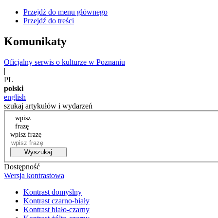
Przejdź do menu głównego
Przejdź do treści
Komunikaty
Oficjalny serwis o kulturze w Poznaniu
|
PL
polski
english
szukaj artykułów i wydarzeń
wpisz
frazę
wpisz frazę
Wyszukaj
Dostępność
Wersja kontrastowa
Kontrast domyślny
Kontrast czarno-biały
Kontrast biało-czarny