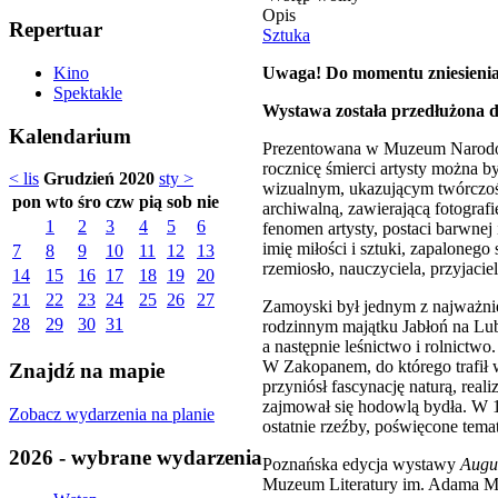
Opis
Repertuar
Sztuka
Uwaga! Do momentu zniesienia 
Kino
Spektakle
Wystawa została przedłużona d
Kalendarium
Prezentowana w Muzeum Narodowy
rocznicę śmierci artysty można 
< lis
Grudzień 2020
sty >
wizualnym, ukazującym twórczość 
pon
wto
śro
czw
pią
sob
nie
archiwalną, zawierającą fotograf
1
2
3
4
5
6
fenomen artysty, postaci barwnej
imię miłości i sztuki, zapalonego
7
8
9
10
11
12
13
rzemiosło, nauczyciela, przyjacie
14
15
16
17
18
19
20
21
22
23
24
25
26
27
Zamoyski był jednym z najważniej
28
29
30
31
rodzinnym majątku Jabłoń na Lub
a następnie leśnictwo i rolnictw
W Zakopanem, do którego trafił w
Znajdź na mapie
przyniósł fascynację naturą, rea
zajmował się hodowlą bydła. W 19
Zobacz wydarzenia na planie
ostatnie rzeźby, poświęcone tema
2026 - wybrane wydarzenia
Poznańska edycja wystawy
Augu
Muzeum Literatury im. Adama