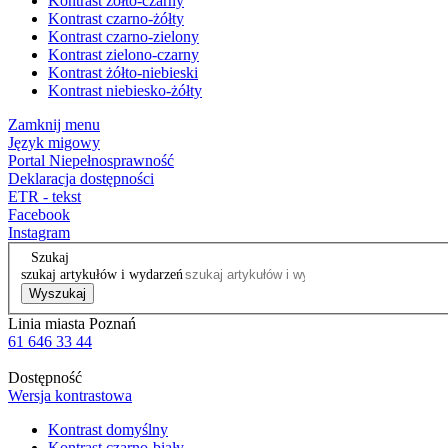
Kontrast żółto-czarny
Kontrast czarno-żółty
Kontrast czarno-zielony
Kontrast zielono-czarny
Kontrast żółto-niebieski
Kontrast niebiesko-żółty
Zamknij menu
Język migowy
Portal Niepełnosprawność
Deklaracja dostępności
ETR - tekst
Facebook
Instagram
Szukaj
szukaj artykułów i wydarzeń
Wyszukaj
Linia miasta Poznań
61 646 33 44
Dostępność
Wersja kontrastowa
Kontrast domyślny
Kontrast czarno-biały