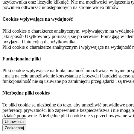
użytkownika oraz liczydło kliknięć. Nie ma możliwości wyłączenia t
powinien odtwarzać udostępnionych na stronie wideo filmów.
Cookies wpływające na wydajność
Pliki cookies o charakterze analitycznym, wpływającym na wydajność zb
jaki sposób Użytkownicy poruszają się po serwisie. Pomagają w ide
przyjazną i intuicyjną dla użytkownika.
Pliki cookie o charakterze analitycznym i wpływające na wydajność
Funkcjonalne pliki
Pliki cookie wpływające na funkcjonalność umożliwiają witrynie p
i mają na celu umożliwienie korzystania z lepszych i bardziej sperso
funkcjonalność nie są usuwane po zamknięciu przeglądarki i są trw
Niezbędne pliki cookies
Te pliki cookie są niezbędne do tego, aby umożliwić prawidłowe poru
preferencji prywatności lub zapewnienie bezpieczeństwa i nie mogą b
działać poprawnie. Niezbędne pliki cookie nie są przechowywane w 
Ustawienia
Zaakceptuj