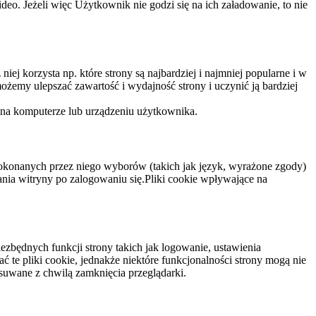
eo. Jeżeli więc Użytkownik nie godzi się na ich załadowanie, to nie
niej korzysta np. które strony są najbardziej i najmniej popularne i w
żemy ulepszać zawartość i wydajność strony i uczynić ją bardziej
 na komputerze lub urządzeniu użytkownika.
dokonanych przez niego wyborów (takich jak język, wyrażone zgody)
wania witryny po zalogowaniu się.Pliki cookie wpływające na
ezbędnych funkcji strony takich jak logowanie, ustawienia
 te pliki cookie, jednakże niektóre funkcjonalności strony mogą nie
suwane z chwilą zamknięcia przeglądarki.