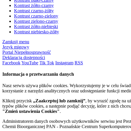
Kontrast biało-czarny
Kontrast żółto-czarny
Kontrast czarno-żółty
Kontrast czarno-zielony
Kontrast zielono-czarny
Kontrast żółto-niebieski
Kontrast niebiesko-żółty
Zamknij menu
Język migowy
Portal Niepełnosprawność
Deklaracja dostępności
Facebook
YouTube
Tik Tok
Instagram
RSS
Informacja o przetwarzaniu danych
Nasz serwis używa plików cookies. Wykorzystujemy je w celu świa
korzystanie z narzędzi analitycznych oraz udostępnianie funkcji me
Kliknij przycisk
„Zaakceptuj lub zamknij”
, by wyrazić zgodę na u
typów plików cookies, a następnie podjąć decyzję, które z nich chce
"Zmień ustawienia Cookies"
.
Administratorem danych osobowych użytkowników serwisu jest Prezyd
Chemii Bioorganicznej PAN - Poznańskie Centrum Superkomputerow