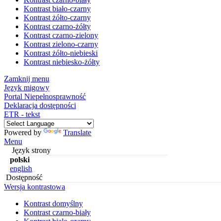
Kontrast biało-czarny
Kontrast żółto-czarny
Kontrast czarno-żółty
Kontrast czarno-zielony
Kontrast zielono-czarny
Kontrast żółto-niebieski
Kontrast niebiesko-żółty
Zamknij menu
Język migowy
Portal Niepełnosprawność
Deklaracja dostępności
ETR - tekst
Powered by
Translate
Menu
Język strony
polski
english
Dostępność
Wersja kontrastowa
Kontrast domyślny
Kontrast czarno-biały