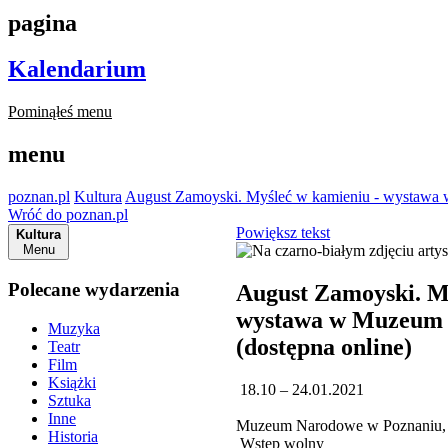
pagina
Kalendarium
Pominąłeś menu
menu
poznan.pl
Kultura
August Zamoyski. Myśleć w kamieniu - wystawa
Wróć do poznan.pl
Powiększ tekst
Kultura
Menu
Polecane wydarzenia
August Zamoyski. M
wystawa w Muzeum
Muzyka
(dostępna online)
Teatr
Film
Książki
18.10 – 24.01.2021
Sztuka
Inne
Muzeum Narodowe w Poznaniu, 
Historia
Wstęp wolny