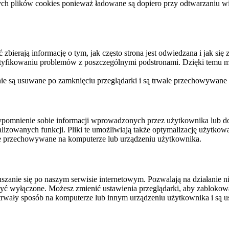
ych plików cookies ponieważ ładowane są dopiero przy odtwarzaniu wid
ierają informację o tym, jak często strona jest odwiedzana i jak się z 
ntyfikowaniu problemów z poszczególnymi podstronami. Dzięki temu mo
 nie są usuwane po zamknięciu przeglądarki i są trwale przechowywane
rzypomnienie sobie informacji wprowadzonych przez użytkownika lub 
nalizowanych funkcji. Pliki te umożliwiają także optymalizację użytko
ale przechowywane na komputerze lub urządzeniu użytkownika.
szanie się po naszym serwisie internetowym. Pozwalają na działanie ni
yć wyłączone. Możesz zmienić ustawienia przeglądarki, aby zablokować
trwały sposób na komputerze lub innym urządzeniu użytkownika i są u