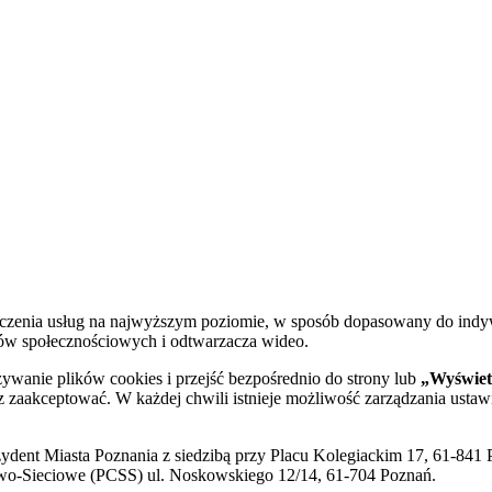
dczenia usług na najwyższym poziomie, w sposób dopasowany do indy
diów społecznościowych i odtwarzacza wideo.
żywanie plików cookies i przejść bezpośrednio do strony lub
„Wyświetl
sz zaakceptować. W każdej chwili istnieje możliwość zarządzania ustaw
ent Miasta Poznania z siedzibą przy Placu Kolegiackim 17, 61-841 P
o-Sieciowe (PCSS) ul. Noskowskiego 12/14, 61-704 Poznań.