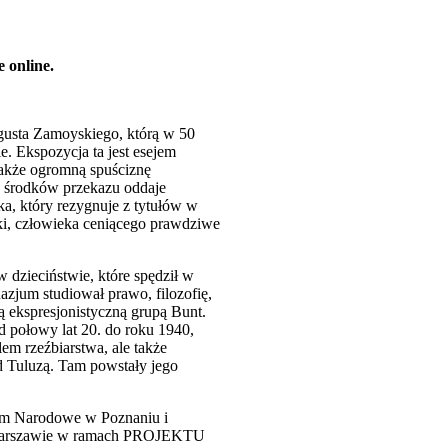
 online.
usta Zamoyskiego, którą w 50
. Ekspozycja ta jest esejem
 także ogromną spuściznę
ch środków przekazu oddaje
a, który rezygnuje z tytułów w
tuki, człowieka ceniącego prawdziwe
 dzieciństwie, które spędził w
zjum studiował prawo, filozofię,
ą ekspresjonistyczną grupą Bunt.
d połowy lat 20. do roku 1940,
em rzeźbiarstwa, ale także
od Tuluzą. Tam powstały jego
um Narodowe w Poznaniu i
 Warszawie w ramach PROJEKTU