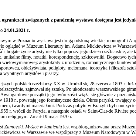
ograniczeń związanych z pandemią wystawa dostępna jest jedynie
o 24.01.2021 r.
m w Poznaniu wystawa jest drugą odsłoną wielkiej monografii Aug
było oglądać w Muzeum Literatury im. Adama Mickiewicza w Warszawie
i bogate życie artysty nie tylko poprzez jego dzieła rzeźbiarskie, ale
ie, unikalne filmy, notatki, korespondencję, szkicowniki. Bogactwo ty
 i wielowymiarowej: arystokraty z urodzenia, romantycznego buntownik
 sportowca, obieżyświata, poligloty, melomana, teoretyka i filozofa sz
la wybitnych artystów i pisarzy.
szych polskich rzeźbiarzy XX w. Urodził się 28 czerwca 1893 r. Już w
elszczyźnie, zajmował się sztuką. Po ukończeniu warszawskiego gimna
o. Awangardowe początki jego twórczości wiążą się głównie z poznańsk
 1918 r., powstają jego formistyczne dzieła. Okres paryski, trwający o
lizmem, twardymi materiałami. Podczas pobytu w Brazylii był nauczyciel
55 r. wrócił do Paryża, a następnie osiadł w Saint-Clar-de Rivière p
tom religijnym. Zmarł 19 maja 1970 r.
st Zamoyski. Myśleć w kamieniu
jest współorganizowana przez Muze
 Mickiewicza w Warszawie we współpracy z Muzeum Narodowym w