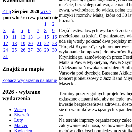
Kalendarium
mieście, bez stałego adresu, ale nadal b
żywą, wychodzącą do widza, pełną teat
< lip
Sierpień 2020
wrz >
muzyki i rozmów Maltą, która od 30 la
pon
wto
śro
czw
pią
sob
nie
Poznań.
1
2
Część festiwalowych wydarzeń została
3
4
5
6
7
8
9
przełożona na jesień. Organizatorzy wi
10
11
12
13
14
15
16
uda się wtedy pokazać dwa projekty 
17
18
19
20
21
22
23
"Projekt Krynicki", czyli premierowe
24
25
26
27
28
29
30
wykonanie kompozycji do utworów Ry
31
Krynickiego, zamówionych przez Fest
Malta u Pawła Mykietyna, Pawła Szy
i Aleksandra Nowaka z udziałem Sinfo
Znajdź na mapie
Varsovia pod dyrekcją Bassema Akikie
koncert jubileuszowy z Jazz Band Młyn
Zobacz wydarzenia na planie
Masecki.
2026 - wybrane
Terminy poszczególnych projektów bę
wydarzenia
ogłaszane etapami tak, aby najlepiej u
kwestie bezpieczeństwa zdrowia, dost
się do warunków związanych z pandem
Wstęp
---
Styczeń
Na terenie imprezy organizatorzy zalec
Luty
zakrywanie ust i nosa, zachowanie dys
Marzec
metrów odległości pomiędzy uczestnik
Kwiecień