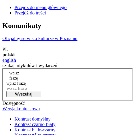
Przejdź do menu głównego
Przejdź do treści
Komunikaty
Oficjalny serwis o kulturze w Poznaniu
|
PL
polski
english
szukaj artykułów i wydarzeń
wpisz
frazę
wpisz frazę
Wyszukaj
Dostępność
Wersja kontrastowa
Kontrast domyślny
Kontrast czarno-biały
Kontrast biało-czarny