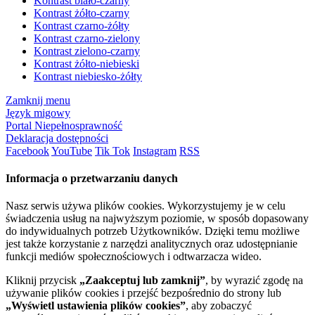
Kontrast biało-czarny
Kontrast żółto-czarny
Kontrast czarno-żółty
Kontrast czarno-zielony
Kontrast zielono-czarny
Kontrast żółto-niebieski
Kontrast niebiesko-żółty
Zamknij menu
Język migowy
Portal Niepełnosprawność
Deklaracja dostępności
Facebook
YouTube
Tik Tok
Instagram
RSS
Informacja o przetwarzaniu danych
Nasz serwis używa plików cookies. Wykorzystujemy je w celu
świadczenia usług na najwyższym poziomie, w sposób dopasowany
do indywidualnych potrzeb Użytkowników. Dzięki temu możliwe
jest także korzystanie z narzędzi analitycznych oraz udostępnianie
funkcji mediów społecznościowych i odtwarzacza wideo.
Kliknij przycisk
„Zaakceptuj lub zamknij”
, by wyrazić zgodę na
używanie plików cookies i przejść bezpośrednio do strony lub
„Wyświetl ustawienia plików cookies”
, aby zobaczyć