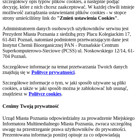
szczegółowy opis typów plików cookies, a następnie podjąć
decyzję, które z nich chcesz zaakceptować. W każdej chwili istnieje
możliwość zarządzania ustawieniami plików cookies - w stopce
strony umieściliśmy link do
"Zmień ustawienia Cookies"
.
Administratorem danych osobowych użytkowników serwisu jest
Prezydent Miasta Poznania z siedzibą przy Placu Kolegiackim 17,
61-841 Poznań, natomiast podmiotem przetwarzającym dane jest
Instytut Chemii Bioorganicznej PAN - Poznańskie Centrum
Superkomputerowo-Sieciowe (PCSS) ul. Noskowskiego 12/14, 61-
704 Poznań.
Szczegółowe informacje na temat przetwarzania Twoich danych
znajdują się w
Polityce prywatności
.
Szczegółowe informacje o tym, w jaki sposób używane są pliki
cookies, a także w jaki sposób można je zablokować lub usunąć,
znajdziesz w
Polityce cookies
.
Cenimy Twoją prywatność
Urząd Miasta Poznania odpowiedzialny za prowadzenie Miejskiego
Informatora Multimedialnego Miasta Poznania, zwraca szczególną
uwagę na przestrzeganie prawa użytkowników do prywatności.
Prezentowana informacja poniżej opisuje za co odpowiadają