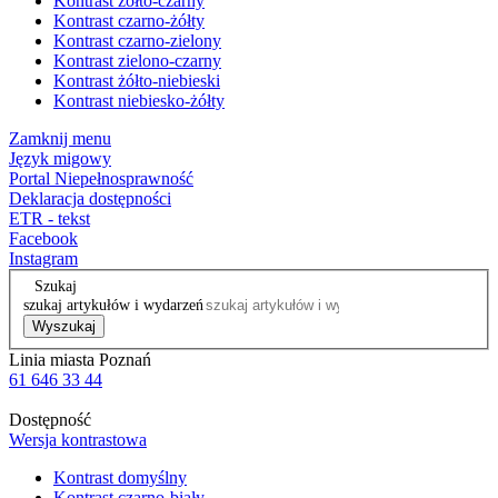
Kontrast żółto-czarny
Kontrast czarno-żółty
Kontrast czarno-zielony
Kontrast zielono-czarny
Kontrast żółto-niebieski
Kontrast niebiesko-żółty
Zamknij menu
Język migowy
Portal Niepełnosprawność
Deklaracja dostępności
ETR - tekst
Facebook
Instagram
Szukaj
szukaj artykułów i wydarzeń
Wyszukaj
Linia miasta Poznań
61 646 33 44
Dostępność
Wersja kontrastowa
Kontrast domyślny
Kontrast czarno-biały