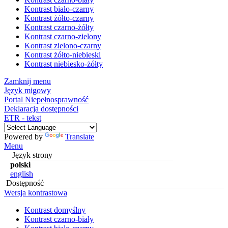
Kontrast biało-czarny
Kontrast żółto-czarny
Kontrast czarno-żółty
Kontrast czarno-zielony
Kontrast zielono-czarny
Kontrast żółto-niebieski
Kontrast niebiesko-żółty
Zamknij menu
Język migowy
Portal Niepełnosprawność
Deklaracja dostępności
ETR - tekst
Powered by
Translate
Menu
Język strony
polski
english
Dostępność
Wersja kontrastowa
Kontrast domyślny
Kontrast czarno-biały