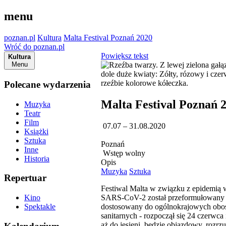
menu
poznan.pl
Kultura
Malta Festival Poznań 2020
Wróć do poznan.pl
Powiększ tekst
Kultura
Menu
Polecane wydarzenia
Malta Festival Poznań 
Muzyka
Teatr
Film
07.07 – 31.08.2020
Książki
Sztuka
Poznań
Inne
Wstęp wolny
Historia
Opis
Muzyka
Sztuka
Repertuar
Festiwal Malta w związku z epidemią 
SARS-CoV-2 został przeformułowany 
Kino
dostosowany do ogólnokrajowych obos
Spektakle
sanitarnych - rozpoczął się 24 czerwca
aż do jesieni, będzie objazdowy, rozrz