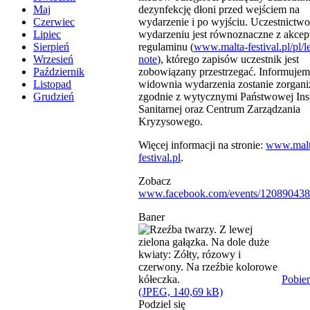
dezynfekcję dłoni przed wejściem na
Maj
wydarzenie i po wyjściu. Uczestnictw
Czerwiec
wydarzeniu jest równoznaczne z akcep
Lipiec
regulaminu (
www.malta-festival.pl/pl/l
Sierpień
note
), którego zapisów uczestnik jest
Wrzesień
zobowiązany przestrzegać. Informujem
Październik
widownia wydarzenia zostanie zorgan
Listopad
zgodnie z wytycznymi Państwowej Ins
Grudzień
Sanitarnej oraz Centrum Zarządzania
Kryzysowego.
Więcej informacji na stronie:
www.malt
festival.pl
.
Zobacz
www.facebook.com/events/120890438
Baner
Pobier
(JPEG, 140,69 kB)
Podziel się