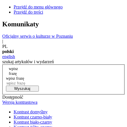
Przejdź do menu głównego
Przejdź do treści
Komunikaty
Oficjalny serwis o kulturze w Poznaniu
|
PL
polski
english
szukaj artykułów i wydarzeń
wpisz
frazę
wpisz frazę
Wyszukaj
Dostępność
Wersja kontrastowa
Kontrast domyślny
Kontrast czarno-biały
Kontrast biało-czarny