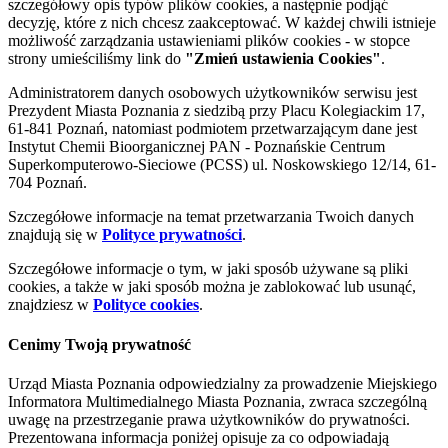
szczegółowy opis typów plików cookies, a następnie podjąć
decyzję, które z nich chcesz zaakceptować. W każdej chwili istnieje
możliwość zarządzania ustawieniami plików cookies - w stopce
strony umieściliśmy link do
"Zmień ustawienia Cookies"
.
Administratorem danych osobowych użytkowników serwisu jest
Prezydent Miasta Poznania z siedzibą przy Placu Kolegiackim 17,
61-841 Poznań, natomiast podmiotem przetwarzającym dane jest
Instytut Chemii Bioorganicznej PAN - Poznańskie Centrum
Superkomputerowo-Sieciowe (PCSS) ul. Noskowskiego 12/14, 61-
704 Poznań.
Szczegółowe informacje na temat przetwarzania Twoich danych
znajdują się w
Polityce prywatności
.
Szczegółowe informacje o tym, w jaki sposób używane są pliki
cookies, a także w jaki sposób można je zablokować lub usunąć,
znajdziesz w
Polityce cookies
.
Cenimy Twoją prywatność
Urząd Miasta Poznania odpowiedzialny za prowadzenie Miejskiego
Informatora Multimedialnego Miasta Poznania, zwraca szczególną
uwagę na przestrzeganie prawa użytkowników do prywatności.
Prezentowana informacja poniżej opisuje za co odpowiadają