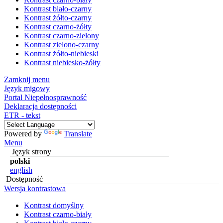
Kontrast biało-czarny
Kontrast żółto-czarny
Kontrast czarno-żółty
Kontrast czarno-zielony
Kontrast zielono-czarny
Kontrast żółto-niebieski
Kontrast niebiesko-żółty
Zamknij menu
Język migowy
Portal Niepełnosprawność
Deklaracja dostępności
ETR - tekst
Powered by
Translate
Menu
Język strony
polski
english
Dostępność
Wersja kontrastowa
Kontrast domyślny
Kontrast czarno-biały