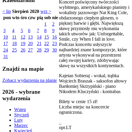
Kalendarium
Koncert poświęcony twórczości
wybitnego, amerykańskiego pianisty i
< lip
Sierpień 2020
wrz >
wokalisty jazzowego Nat King Cole,
pon
wto
śro
czw
pią
sob
nie
obdarzonego ciepłym głosem, o
pięknej barwie i głębi. Największą
1
2
sławę przyniosły mu wykonania
3
4
5
6
7
8
9
takich utworów jak: Unforgettable,
10
11
12
13
14
15
16
Smile, czy When I fall in love.
17
18
19
20
21
22
23
Podczas koncertu usłyszycie
najbardziej znane kompozycje, które
24
25
26
27
28
29
30
artysta wykonywał na przestrzeni
31
całej swojej kariery, zdobywając
sławę na wszystkich kontynentach.
Znajdź na mapie
Kajetan Sobieraj - wokal, trąbka
Zobacz wydarzenia na planie
Wojciech Braszak - saksofon altowy
Bartłomiej Skrzypiński - piano
2026 - wybrane
Nikodem Kluczyński - kontrabas
wydarzenia
Bilety w cenie 15 zł!
Liczba miejsc na koncercie
Wstęp
ograniczona.
Styczeń
Luty
_
Marzec
opr.LT
Kwiecień