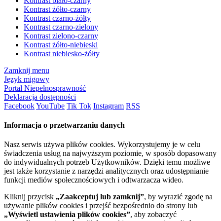
Kontrast biało-czarny
Kontrast żółto-czarny
Kontrast czarno-żółty
Kontrast czarno-zielony
Kontrast zielono-czarny
Kontrast żółto-niebieski
Kontrast niebiesko-żółty
Zamknij menu
Język migowy
Portal Niepełnosprawność
Deklaracja dostępności
Facebook
YouTube
Tik Tok
Instagram
RSS
Informacja o przetwarzaniu danych
Nasz serwis używa plików cookies. Wykorzystujemy je w celu
świadczenia usług na najwyższym poziomie, w sposób dopasowany
do indywidualnych potrzeb Użytkowników. Dzięki temu możliwe
jest także korzystanie z narzędzi analitycznych oraz udostępnianie
funkcji mediów społecznościowych i odtwarzacza wideo.
Kliknij przycisk
„Zaakceptuj lub zamknij”
, by wyrazić zgodę na
używanie plików cookies i przejść bezpośrednio do strony lub
„Wyświetl ustawienia plików cookies”
, aby zobaczyć