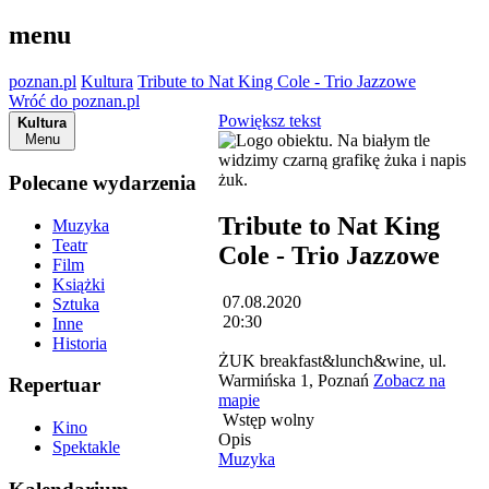
menu
poznan.pl
Kultura
Tribute to Nat King Cole - Trio Jazzowe
Wróć do poznan.pl
Powiększ tekst
Kultura
Menu
Polecane wydarzenia
Tribute to Nat King
Muzyka
Teatr
Cole - Trio Jazzowe
Film
Książki
07.08.2020
Sztuka
20:30
Inne
Historia
ŻUK breakfast&lunch&wine, ul.
Warmińska 1, Poznań
Zobacz na
Repertuar
mapie
Wstęp wolny
Kino
Opis
Spektakle
Muzyka