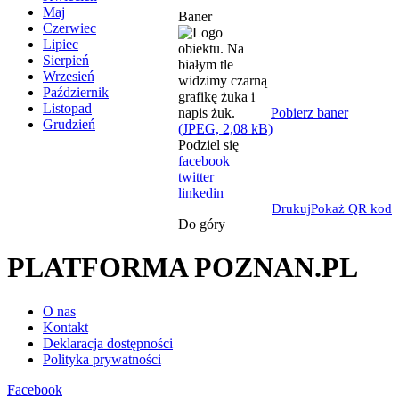
Maj
Baner
Czerwiec
Lipiec
Sierpień
Wrzesień
Październik
Listopad
Pobierz baner
Grudzień
(JPEG, 2,08 kB)
Podziel się
facebook
twitter
linkedin
Drukuj
Pokaż QR kod
Do góry
PLATFORMA POZNAN.PL
O nas
Kontakt
Deklaracja dostępności
Polityka prywatności
Facebook