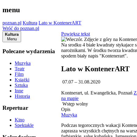
menu
poznan.pl
Kultura
Lato w KontenerART
Wróć do poznan.pl
Powiększ tekst
Kultura
Menu
Polecane wydarzenia
Muzyka
Lato w KontenerART
Teatr
Film
Książki
07.07 – 31.08.2020
Sztuka
Inne
Kontnerart, ul. Ewangelicka, Poznań
Z
Historia
na mapie
Wstęp wolny
Repertuar
Opis
Muzyka
Kino
Podczas tegorocznych wakacji Konte
Spektakle
zaprasza wszystkich chętnych na warsz
farbiarskie, salsę kubańską, Jamsession