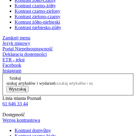
Kontrast żółto-czarny
Kontrast czarno-żółty
Kontrast czarno-zielony
Kontrast zielono-czarny
Kontrast żółto-niebieski
Kontrast niebiesko-żółty
Zamknij menu
Język migowy
Portal Niepełnosprawność
Deklaracja dostępności
ETR - tekst
Facebook
Instagram
Szukaj
szukaj artykułów i wydarzeń
Wyszukaj
Linia miasta Poznań
61 646 33 44
Dostępność
Wersja kontrastowa
Kontrast domyślny
Kontrast czarno-biały