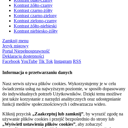
Kontrast biało-czarny
Kontrast żółto-czarny
Kontrast czarno-żółty
Kontrast czarno-zielony
Kontrast zielono-czarny
Kontrast żółto-niebieski
Kontrast niebiesko-żółty
Zamknij menu
Język migowy
Portal Niepełnosprawność
Deklaracja dostępności
Facebook
YouTube
Tik Tok
Instagram
RSS
Informacja o przetwarzaniu danych
Nasz serwis używa plików cookies. Wykorzystujemy je w celu
świadczenia usług na najwyższym poziomie, w sposób dopasowany
do indywidualnych potrzeb Użytkowników. Dzięki temu możliwe
jest także korzystanie z narzędzi analitycznych oraz udostępnianie
funkcji mediów społecznościowych i odtwarzacza wideo.
Kliknij przycisk
„Zaakceptuj lub zamknij”
, by wyrazić zgodę na
używanie plików cookies i przejść bezpośrednio do strony lub
„Wyświetl ustawienia plików cookies”
, aby zobaczyć