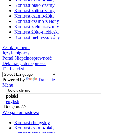
Kontrast biało-czarny
Kontrast żółto-czarny
Kontrast czarno-żółty
Kontrast czarno-zielony
Kontrast zielono-czarny
Kontrast żółto-niebieski
Kontrast niebiesko-żółty
Zamknij menu
Język migowy
Portal Niepełnosprawność
Deklaracja dostępności
ETR - tekst
Powered by
Translate
Menu
Język strony
polski
english
Dostępność
Wersja kontrastowa
Kontrast domyślny
Kontrast czarno-biały