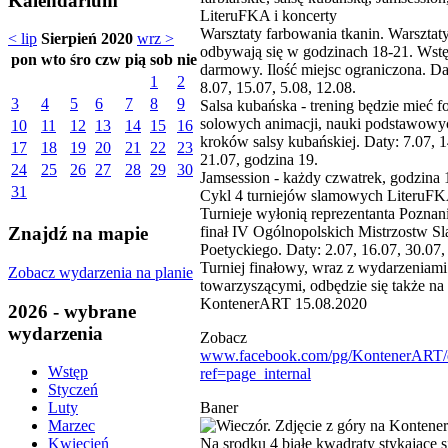
Kalendarium
LiteruFKA i koncerty
Warsztaty farbowania tkanin. Warsztat
< lip
Sierpień 2020
wrz >
odbywają się w godzinach 18-21. Wstę
pon
wto
śro
czw
pią
sob
nie
darmowy. Ilość miejsc ograniczona. Da
1
2
8.07, 15.07, 5.08, 12.08.
3
4
5
6
7
8
9
Salsa kubańska - trening będzie mieć f
solowych animacji, nauki podstawowy
10
11
12
13
14
15
16
kroków salsy kubańskiej. Daty: 7.07, 1
17
18
19
20
21
22
23
21.07, godzina 19.
24
25
26
27
28
29
30
Jamsession - każdy czwatrek, godzina 
31
Cykl 4 turniejów slamowych LiteruF
Turnieje wyłonią reprezentanta Poznan
finał IV Ogólnopolskich Mistrzostw S
Znajdź na mapie
Poetyckiego. Daty: 2.07, 16.07, 30.07,
Turniej finałowy, wraz z wydarzeniami
Zobacz wydarzenia na planie
towarzyszącymi, odbędzie się także na
KontenerART 15.08.2020
2026 - wybrane
wydarzenia
Zobacz
www.facebook.com/pg/KontenerART/e
Wstęp
ref=page_internal
Styczeń
Baner
Luty
Marzec
Kwiecień