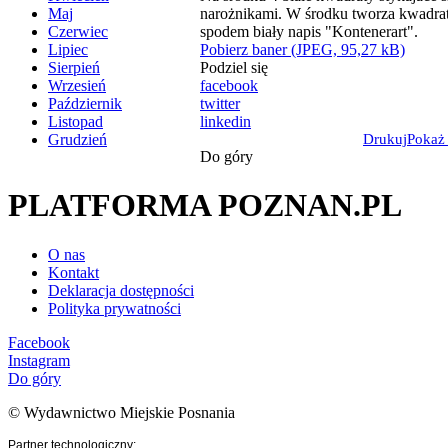
Maj
Czerwiec
Pobierz baner (JPEG, 95,27 kB)
Lipiec
Podziel się
Sierpień
facebook
Wrzesień
twitter
Październik
linkedin
Listopad
Drukuj
Pokaż
Grudzień
Do góry
PLATFORMA POZNAN.PL
O nas
Kontakt
Deklaracja dostępności
Polityka prywatności
Facebook
Instagram
Do góry
© Wydawnictwo Miejskie Posnania
Partner technologiczny: