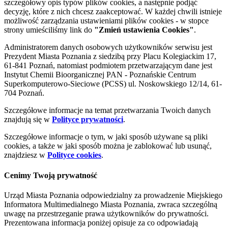
szczegółowy opis typów plików cookies, a następnie podjąć
decyzję, które z nich chcesz zaakceptować. W każdej chwili istnieje
możliwość zarządzania ustawieniami plików cookies - w stopce
strony umieściliśmy link do
"Zmień ustawienia Cookies"
.
Administratorem danych osobowych użytkowników serwisu jest
Prezydent Miasta Poznania z siedzibą przy Placu Kolegiackim 17,
61-841 Poznań, natomiast podmiotem przetwarzającym dane jest
Instytut Chemii Bioorganicznej PAN - Poznańskie Centrum
Superkomputerowo-Sieciowe (PCSS) ul. Noskowskiego 12/14, 61-
704 Poznań.
Szczegółowe informacje na temat przetwarzania Twoich danych
znajdują się w
Polityce prywatności
.
Szczegółowe informacje o tym, w jaki sposób używane są pliki
cookies, a także w jaki sposób można je zablokować lub usunąć,
znajdziesz w
Polityce cookies
.
Cenimy Twoją prywatność
Urząd Miasta Poznania odpowiedzialny za prowadzenie Miejskiego
Informatora Multimedialnego Miasta Poznania, zwraca szczególną
uwagę na przestrzeganie prawa użytkowników do prywatności.
Prezentowana informacja poniżej opisuje za co odpowiadają