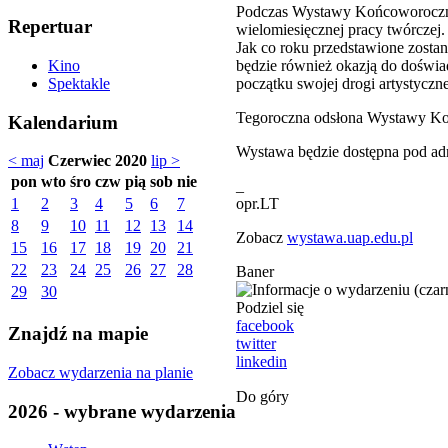
Podczas Wystawy Końcoworocznej
Repertuar
wielomiesięcznej pracy twórczej.
Jak co roku przedstawione zosta
będzie również okazją do doświad
Kino
początku swojej drogi artystyczne
Spektakle
Tegoroczna odsłona Wystawy Końc
Kalendarium
Wystawa będzie dostępna pod ad
< maj
Czerwiec 2020
lip >
pon
wto
śro
czw
pią
sob
nie
_
opr.LT
1
2
3
4
5
6
7
8
9
10
11
12
13
14
Zobacz
wystawa.uap.edu.pl
15
16
17
18
19
20
21
22
23
24
25
26
27
28
Baner
29
30
Podziel się
facebook
Znajdź na mapie
twitter
linkedin
Zobacz wydarzenia na planie
Do góry
2026 - wybrane wydarzenia