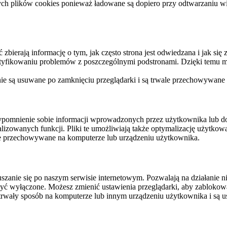
ych plików cookies ponieważ ładowane są dopiero przy odtwarzaniu wid
ierają informację o tym, jak często strona jest odwiedzana i jak się z 
ntyfikowaniu problemów z poszczególnymi podstronami. Dzięki temu mo
 nie są usuwane po zamknięciu przeglądarki i są trwale przechowywane
rzypomnienie sobie informacji wprowadzonych przez użytkownika lub 
nalizowanych funkcji. Pliki te umożliwiają także optymalizację użytko
ale przechowywane na komputerze lub urządzeniu użytkownika.
szanie się po naszym serwisie internetowym. Pozwalają na działanie ni
yć wyłączone. Możesz zmienić ustawienia przeglądarki, aby zablokować
trwały sposób na komputerze lub innym urządzeniu użytkownika i są u