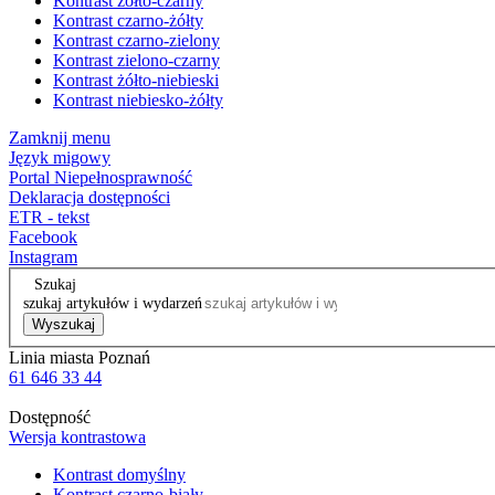
Kontrast żółto-czarny
Kontrast czarno-żółty
Kontrast czarno-zielony
Kontrast zielono-czarny
Kontrast żółto-niebieski
Kontrast niebiesko-żółty
Zamknij menu
Język migowy
Portal Niepełnosprawność
Deklaracja dostępności
ETR - tekst
Facebook
Instagram
Szukaj
szukaj artykułów i wydarzeń
Wyszukaj
Linia miasta Poznań
61 646 33 44
Dostępność
Wersja kontrastowa
Kontrast domyślny
Kontrast czarno-biały