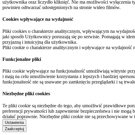
użytkownika oraz liczydło kliknięć. Nie ma możliwości wyłączenia t
powinien odtwarzać udostępnionych na stronie wideo filmów.
Cookies wpływające na wydajność
Pliki cookies o charakterze analitycznym, wpływającym na wydajność zb
jaki sposób Użytkownicy poruszają się po serwisie. Pomagają w ide
przyjazną i intuicyjną dla użytkownika.
Pliki cookie o charakterze analitycznym i wpływające na wydajność
Funkcjonalne pliki
Pliki cookie wpływające na funkcjonalność umożliwiają witrynie p
i mają na celu umożliwienie korzystania z lepszych i bardziej sperso
funkcjonalność nie są usuwane po zamknięciu przeglądarki i są trw
Niezbędne pliki cookies
Te pliki cookie są niezbędne do tego, aby umożliwić prawidłowe poru
preferencji prywatności lub zapewnienie bezpieczeństwa i nie mogą b
działać poprawnie. Niezbędne pliki cookie nie są przechowywane w 
Ustawienia
Zaakceptuj