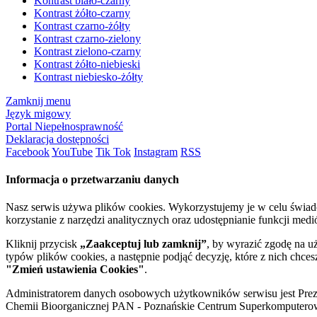
Kontrast biało-czarny
Kontrast żółto-czarny
Kontrast czarno-żółty
Kontrast czarno-zielony
Kontrast zielono-czarny
Kontrast żółto-niebieski
Kontrast niebiesko-żółty
Zamknij menu
Język migowy
Portal Niepełnosprawność
Deklaracja dostępności
Facebook
YouTube
Tik Tok
Instagram
RSS
Informacja o przetwarzaniu danych
Nasz serwis używa plików cookies. Wykorzystujemy je w celu świa
korzystanie z narzędzi analitycznych oraz udostępnianie funkcji me
Kliknij przycisk
„Zaakceptuj lub zamknij”
, by wyrazić zgodę na u
typów plików cookies, a następnie podjąć decyzję, które z nich chce
"Zmień ustawienia Cookies"
.
Administratorem danych osobowych użytkowników serwisu jest Prezyd
Chemii Bioorganicznej PAN - Poznańskie Centrum Superkomputerow