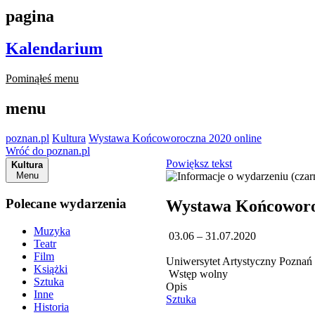
pagina
Kalendarium
Pominąłeś menu
menu
poznan.pl
Kultura
Wystawa Końcoworoczna 2020 online
Wróć do poznan.pl
Powiększ tekst
Kultura
Menu
Polecane wydarzenia
Wystawa Końcoworoc
Muzyka
03.06 – 31.07.2020
Teatr
Film
Uniwersytet Artystyczny Poznań
Książki
Wstęp wolny
Sztuka
Opis
Inne
Sztuka
Historia