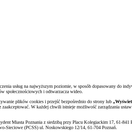
dczenia usług na najwyższym poziomie, w sposób dopasowany do indy
diów społecznościowych i odtwarzacza wideo.
żywanie plików cookies i przejść bezpośrednio do strony lub
„Wyświetl
sz zaakceptować. W każdej chwili istnieje możliwość zarządzania ustaw
ent Miasta Poznania z siedzibą przy Placu Kolegiackim 17, 61-841 P
o-Sieciowe (PCSS) ul. Noskowskiego 12/14, 61-704 Poznań.