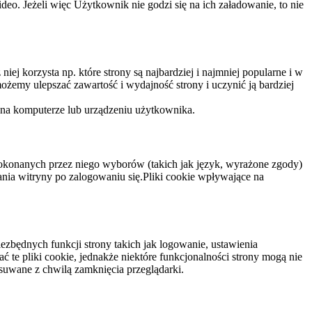
eo. Jeżeli więc Użytkownik nie godzi się na ich załadowanie, to nie
niej korzysta np. które strony są najbardziej i najmniej popularne i w
żemy ulepszać zawartość i wydajność strony i uczynić ją bardziej
 na komputerze lub urządzeniu użytkownika.
dokonanych przez niego wyborów (takich jak język, wyrażone zgody)
wania witryny po zalogowaniu się.Pliki cookie wpływające na
ezbędnych funkcji strony takich jak logowanie, ustawienia
 te pliki cookie, jednakże niektóre funkcjonalności strony mogą nie
suwane z chwilą zamknięcia przeglądarki.