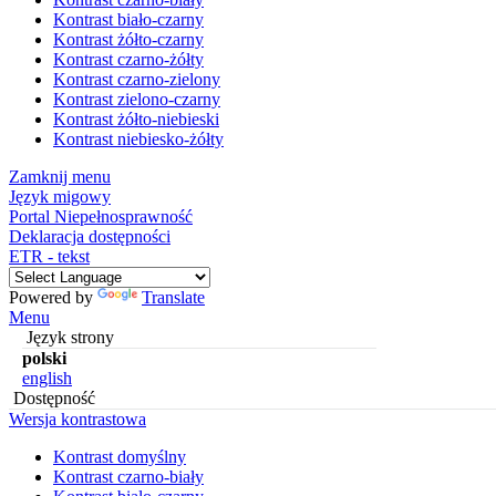
Kontrast biało-czarny
Kontrast żółto-czarny
Kontrast czarno-żółty
Kontrast czarno-zielony
Kontrast zielono-czarny
Kontrast żółto-niebieski
Kontrast niebiesko-żółty
Zamknij menu
Język migowy
Portal Niepełnosprawność
Deklaracja dostępności
ETR - tekst
Powered by
Translate
Menu
Język strony
polski
english
Dostępność
Wersja kontrastowa
Kontrast domyślny
Kontrast czarno-biały