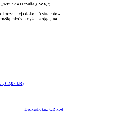
rzedstawi rezultaty swojej
h. Prezentacja dokonań studentów
yślą młodzi artyści, stojący na
G, 62,97 kB)
Drukuj
Pokaż QR kod