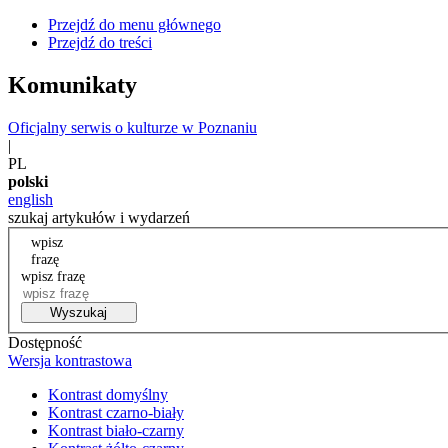
Przejdź do menu głównego
Przejdź do treści
Komunikaty
Oficjalny serwis o kulturze w Poznaniu
|
PL
polski
english
szukaj artykułów i wydarzeń
wpisz
frazę
wpisz frazę
Wyszukaj
Dostępność
Wersja kontrastowa
Kontrast domyślny
Kontrast czarno-biały
Kontrast biało-czarny