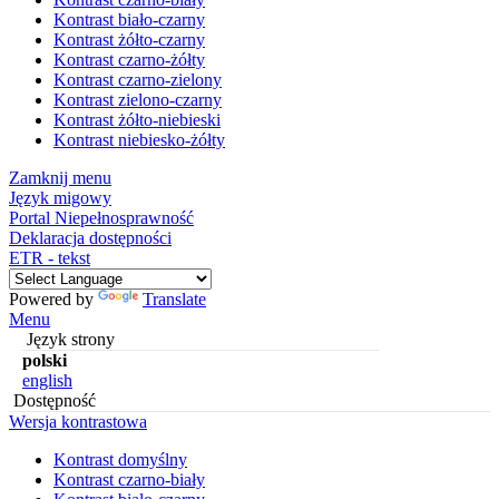
Kontrast biało-czarny
Kontrast żółto-czarny
Kontrast czarno-żółty
Kontrast czarno-zielony
Kontrast zielono-czarny
Kontrast żółto-niebieski
Kontrast niebiesko-żółty
Zamknij menu
Język migowy
Portal Niepełnosprawność
Deklaracja dostępności
ETR - tekst
Powered by
Translate
Menu
Język strony
polski
english
Dostępność
Wersja kontrastowa
Kontrast domyślny
Kontrast czarno-biały