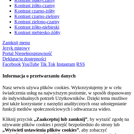
Kontrast biało-czarny
Kontrast żółto-czarny
Kontrast czarno-żółty
Kontrast czarno-zielony
Kontrast zielono-czarny
Kontrast żółto-niebieski
Kontrast niebiesko-żółty
Zamknij menu
Język migowy
Portal Niepełnosprawność
Deklaracja dostępności
Facebook
YouTube
Tik Tok
Instagram
RSS
Informacja o przetwarzaniu danych
Nasz serwis używa plików cookies. Wykorzystujemy je w celu
świadczenia usług na najwyższym poziomie, w sposób dopasowany
do indywidualnych potrzeb Użytkowników. Dzięki temu możliwe
jest także korzystanie z narzędzi analitycznych oraz udostępnianie
funkcji mediów społecznościowych i odtwarzacza wideo.
Kliknij przycisk
„Zaakceptuj lub zamknij”
, by wyrazić zgodę na
używanie plików cookies i przejść bezpośrednio do strony lub
„Wyświetl ustawienia plików cookies”
, aby zobaczyć