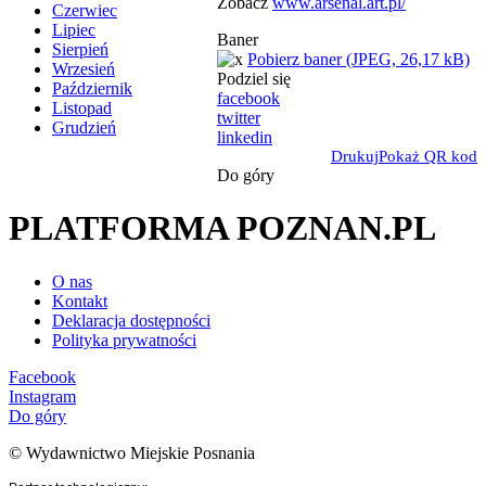
Zobacz
www.arsenal.art.pl/
Czerwiec
Lipiec
Baner
Sierpień
Pobierz baner (JPEG, 26,17 kB)
Wrzesień
Podziel się
Październik
facebook
Listopad
twitter
Grudzień
linkedin
Drukuj
Pokaż QR kod
Do góry
PLATFORMA POZNAN.PL
O nas
Kontakt
Deklaracja dostępności
Polityka prywatności
Facebook
Instagram
Do góry
© Wydawnictwo Miejskie Posnania