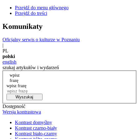
Przejdź do menu głównego
Przejdź do treści
Komunikaty
Oficjalny serwis o kulturze w Poznaniu
|
PL
polski
english
szukaj artykułów i wydarzeń
wpisz
frazę
wpisz frazę
Wyszukaj
Dostępność
Wersja kontrastowa
Kontrast domyślny
Kontrast czarno-biały
Kontrast biało-czarny