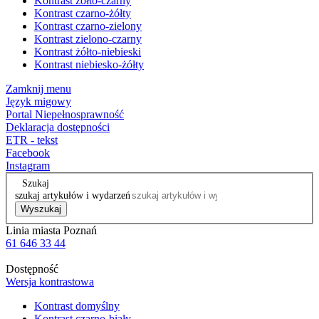
Kontrast żółto-czarny
Kontrast czarno-żółty
Kontrast czarno-zielony
Kontrast zielono-czarny
Kontrast żółto-niebieski
Kontrast niebiesko-żółty
Zamknij menu
Język migowy
Portal Niepełnosprawność
Deklaracja dostępności
ETR - tekst
Facebook
Instagram
Szukaj
szukaj artykułów i wydarzeń
Wyszukaj
Linia miasta Poznań
61 646 33 44
Dostępność
Wersja kontrastowa
Kontrast domyślny
Kontrast czarno-biały