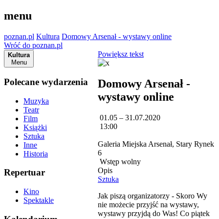
menu
poznan.pl
Kultura
Domowy Arsenał - wystawy online
Wróć do poznan.pl
Powiększ tekst
Kultura
Menu
Polecane wydarzenia
Domowy Arsenał -
wystawy online
Muzyka
Teatr
01.05 – 31.07.2020
Film
13:00
Książki
Sztuka
Galeria Miejska Arsenał, Stary Rynek
Inne
6
Historia
Wstęp wolny
Opis
Repertuar
Sztuka
Kino
Jak piszą organizatorzy - Skoro Wy
Spektakle
nie możecie przyjść na wystawy,
wystawy przyjdą do Was! Co piątek