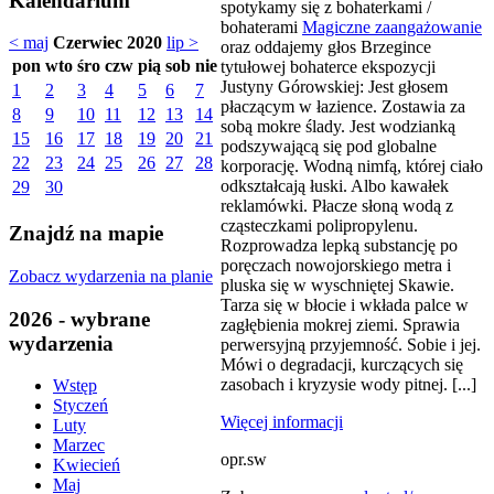
Kalendarium
spotykamy się z bohaterkami /
bohaterami
Magiczne zaangażowanie
< maj
Czerwiec 2020
lip >
oraz oddajemy głos Brzegince
pon
wto
śro
czw
pią
sob
nie
tytułowej bohaterce ekspozycji
Justyny Górowskiej: Jest głosem
1
2
3
4
5
6
7
płaczącym w łazience. Zostawia za
8
9
10
11
12
13
14
sobą mokre ślady. Jest wodzianką
15
16
17
18
19
20
21
podszywającą się pod globalne
22
23
24
25
26
27
28
korporację. Wodną nimfą, której ciało
odkształcają łuski. Albo kawałek
29
30
reklamówki. Płacze słoną wodą z
cząsteczkami polipropylenu.
Znajdź na mapie
Rozprowadza lepką substancję po
poręczach nowojorskiego metra i
Zobacz wydarzenia na planie
pluska się w wyschniętej Skawie.
Tarza się w błocie i wkłada palce w
2026 - wybrane
zagłębienia mokrej ziemi. Sprawia
wydarzenia
perwersyjną przyjemność. Sobie i jej.
Mówi o degradacji, kurczących się
zasobach i kryzysie wody pitnej. [...]
Wstęp
Styczeń
Więcej informacji
Luty
Marzec
opr.sw
Kwiecień
Maj