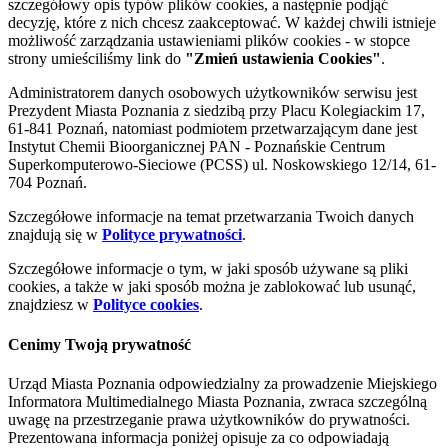
szczegółowy opis typów plików cookies, a następnie podjąć
decyzję, które z nich chcesz zaakceptować. W każdej chwili istnieje
możliwość zarządzania ustawieniami plików cookies - w stopce
strony umieściliśmy link do
"Zmień ustawienia Cookies"
.
Administratorem danych osobowych użytkowników serwisu jest
Prezydent Miasta Poznania z siedzibą przy Placu Kolegiackim 17,
61-841 Poznań, natomiast podmiotem przetwarzającym dane jest
Instytut Chemii Bioorganicznej PAN - Poznańskie Centrum
Superkomputerowo-Sieciowe (PCSS) ul. Noskowskiego 12/14, 61-
704 Poznań.
Szczegółowe informacje na temat przetwarzania Twoich danych
znajdują się w
Polityce prywatności
.
Szczegółowe informacje o tym, w jaki sposób używane są pliki
cookies, a także w jaki sposób można je zablokować lub usunąć,
znajdziesz w
Polityce cookies
.
Cenimy Twoją prywatność
Urząd Miasta Poznania odpowiedzialny za prowadzenie Miejskiego
Informatora Multimedialnego Miasta Poznania, zwraca szczególną
uwagę na przestrzeganie prawa użytkowników do prywatności.
Prezentowana informacja poniżej opisuje za co odpowiadają