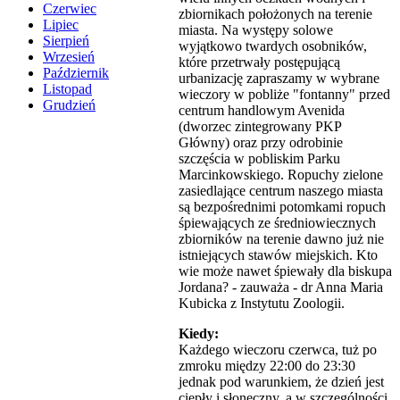
Czerwiec
zbiornikach położonych na terenie
Lipiec
miasta. Na występy solowe
Sierpień
wyjątkowo twardych osobników,
Wrzesień
które przetrwały postępującą
Październik
urbanizację zapraszamy w wybrane
Listopad
wieczory w pobliże "fontanny" przed
Grudzień
centrum handlowym Avenida
(dworzec zintegrowany PKP
Główny) oraz przy odrobinie
szczęścia w pobliskim Parku
Marcinkowskiego. Ropuchy zielone
zasiedlające centrum naszego miasta
są bezpośrednimi potomkami ropuch
śpiewających ze średniowiecznych
zbiorników na terenie dawno już nie
istniejących stawów miejskich. Kto
wie może nawet śpiewały dla biskupa
Jordana? - zauważa - dr Anna Maria
Kubicka z Instytutu Zoologii.
Kiedy:
Każdego wieczoru czerwca, tuż po
zmroku między 22:00 do 23:30
jednak pod warunkiem, że dzień jest
ciepły i słoneczny, a w szczególności