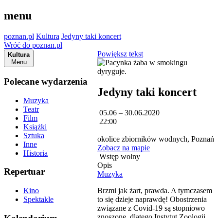
menu
poznan.pl
Kultura
Jedyny taki koncert
Wróć do poznan.pl
Powiększ tekst
Kultura
Menu
Polecane wydarzenia
Jedyny taki koncert
Muzyka
Teatr
05.06 – 30.06.2020
Film
22:00
Książki
Sztuka
okolice zbiorników wodnych, Poznań
Inne
Zobacz na mapie
Historia
Wstęp wolny
Opis
Repertuar
Muzyka
Brzmi jak żart, prawda. A tymczasem
Kino
to się dzieje naprawdę! Obostrzenia
Spektakle
związane z Covid-19 są stopniowo
znoszone, dlatego Instytut Zoologii