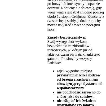
po burzy lub intensywnym opadzie
deszczu. Ropuchy nie śpiewają, gdy
wieje wiatr i jest zbyt chłodno poniżej
około 12 stopni Celsjusza. Koncerty z
czasem będą słabły, jednak ropuchy
można usłyszeć nawet do początku
lipca.
Zasady bezpieczeństwa:
Swój występ chór wykona
bezpośrednio ze zbiorników
rozrodczych, w którym już od
jakiegoś czasu pływają kijanki tego
gatunku. Prosimy by wszyscy
Państwo:
zajęli wygodne
miejsca
przynajmniej kilka metrów
od brzegu z zachowaniem
obowiązującego dystansu od
współtowarzyszy
nie podchodzić zarówno do
chóru jak i do solistów,
nie oślepiać ich światłem
smartfonów czy latarek.