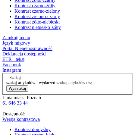
Kontrast żółto-czarny
Kontrast czarno-żółty
Kontrast czarno-zielony
Kontrast zielono-czarny
Kontrast żółto-niebieski
Kontrast niebiesko-żółty
Zamknij menu
Język migowy
Portal Niepełnosprawność
Deklaracja dostępności
ETR - tekst
Facebook
Instagram
Szukaj
szukaj artykułów i wydarzeń
Wyszukaj
Linia miasta Poznań
61 646 33 44
Dostępność
Wersja kontrastowa
Kontrast domyślny
Kontrast czarno-biały