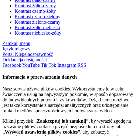
Kontrast biało-czarny
Kontrast żółto-czarny
Kontrast czarno-żółty
Kontrast czarno-zielony
Kontrast zielono-czarny
Kontrast żółto-niebieski
Kontrast niebiesko-żółty
Zamknij menu
Język migowy
Portal Niepełnosprawność
Deklaracja dostępności
Facebook
YouTube
Tik Tok
Instagram
RSS
Informacja o przetwarzaniu danych
Nasz serwis używa plików cookies. Wykorzystujemy je w celu
świadczenia usług na najwyższym poziomie, w sposób dopasowany
do indywidualnych potrzeb Użytkowników. Dzięki temu możliwe
jest także korzystanie z narzędzi analitycznych oraz udostępnianie
funkcji mediów społecznościowych i odtwarzacza wideo.
Kliknij przycisk
„Zaakceptuj lub zamknij”
, by wyrazić zgodę na
używanie plików cookies i przejść bezpośrednio do strony lub
„Wyświetl ustawienia plików cookies”
, aby zobaczyć