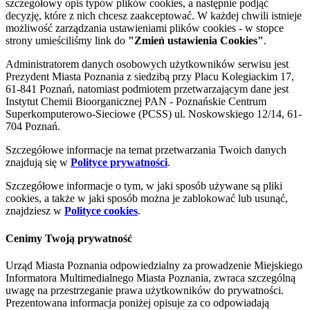
szczegółowy opis typów plików cookies, a następnie podjąć
decyzję, które z nich chcesz zaakceptować. W każdej chwili istnieje
możliwość zarządzania ustawieniami plików cookies - w stopce
strony umieściliśmy link do
"Zmień ustawienia Cookies"
.
Administratorem danych osobowych użytkowników serwisu jest
Prezydent Miasta Poznania z siedzibą przy Placu Kolegiackim 17,
61-841 Poznań, natomiast podmiotem przetwarzającym dane jest
Instytut Chemii Bioorganicznej PAN - Poznańskie Centrum
Superkomputerowo-Sieciowe (PCSS) ul. Noskowskiego 12/14, 61-
704 Poznań.
Szczegółowe informacje na temat przetwarzania Twoich danych
znajdują się w
Polityce prywatności
.
Szczegółowe informacje o tym, w jaki sposób używane są pliki
cookies, a także w jaki sposób można je zablokować lub usunąć,
znajdziesz w
Polityce cookies
.
Cenimy Twoją prywatność
Urząd Miasta Poznania odpowiedzialny za prowadzenie Miejskiego
Informatora Multimedialnego Miasta Poznania, zwraca szczególną
uwagę na przestrzeganie prawa użytkowników do prywatności.
Prezentowana informacja poniżej opisuje za co odpowiadają