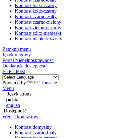
Kontrast biało-czarny
Kontrast żółto-czarny
Kontrast czarno-żółty
Kontrast czarno-zielony
Kontrast zielono-czarny
Kontrast żółto-niebieski
Kontrast niebiesko-żółty
Zamknij menu
Język migowy
Portal Niepełnosprawność
Deklaracja dostępności
ETR - tekst
Powered by
Translate
Menu
Język strony
polski
english
Dostępność
Wersja kontrastowa
Kontrast domyślny
Kontrast czarno-biały