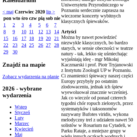
Kalendarium
Uniwersytetu Przyrodniczego w
Poznaniu serdecznie zaprasza na
< maj
Czerwiec 2020
lip >
wieczorne koncerty wybitnych
pon
wto
śro
czw
pią
sob
nie
klasycznych śpiewaków.
1
2
3
4
5
6
7
Artyści
8
9
10
11
12
13
14
Można by nawet powiedzieć
15
16
17
18
19
20
21
niezwykle klasycznych, bo bardzo
22
23
24
25
26
27
28
starych, w sensie obecności w teatrze
29
30
natury - tak, lekko się uśmiechając
wyjaśniają ideę - mgr Mikołaj
Znajdź na mapie
Kaczmarski i prof. Piotr Tryjanowski
z Instytutu Zoologii UP w Poznaniu.
Ci znamienici śpiewacy naszej części
Zobacz wydarzenia na planie
Europy przybyły po ostatnim
zlodowaceniu, jednak ich śpiew
2026 - wybrane
wyewoluował znacznie wcześniej.
wydarzenia
Jak co wieczór od ponad czterech
tygodni chór ropuch zielonych, przez
Wstęp
systematyków i taksonomów
Styczeń
nazywany Bufotes viridis, wykona
Luty
melodyczny trel z udziałem nawet 50
Marzec
solistów w Rosarium na Cytadeli, w
Kwiecień
Parku Rataje, a mniejsze grupy w
Maj
wielu innych oczkach wodnych i