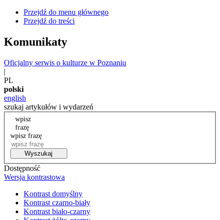
Przejdź do menu głównego
Przejdź do treści
Komunikaty
Oficjalny serwis o kulturze w Poznaniu
|
PL
polski
english
szukaj artykułów i wydarzeń
wpisz
frazę
wpisz frazę
Wyszukaj
Dostępność
Wersja kontrastowa
Kontrast domyślny
Kontrast czarno-biały
Kontrast biało-czarny