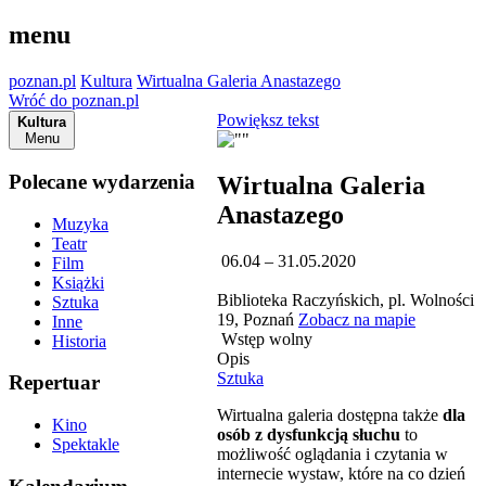
menu
poznan.pl
Kultura
Wirtualna Galeria Anastazego
Wróć do poznan.pl
Powiększ tekst
Kultura
Menu
Polecane wydarzenia
Wirtualna Galeria
Anastazego
Muzyka
Teatr
06.04 – 31.05.2020
Film
Książki
Biblioteka Raczyńskich, pl. Wolności
Sztuka
19, Poznań
Zobacz na mapie
Inne
Wstęp wolny
Historia
Opis
Sztuka
Repertuar
Wirtualna galeria dostępna także
dla
Kino
osób z dysfunkcją słuchu
to
Spektakle
możliwość oglądania i czytania w
internecie wystaw, które na co dzień