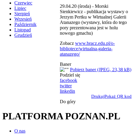
Czerwiec
29.04.20 (środa) - Morski
Lipiec
Sienkiewicz - publikacja wystawy o
Sierpień
Jerzym Pertku w Wirtualnej Galerii
Wrzesień
Atanazego (wystawy, która do tego
Październik
pory prezentowana jest w holu
Listopad
nowego gmachu)
Grudzień
Zobacz
www.bracz.edu.pl/o-
bibliotece/wirtualna-galeria-
atanazego/
Baner
Pobierz baner (JPEG, 23,38 kB)
Podziel się
facebook
twitter
linkedin
Drukuj
Pokaż QR kod
Do góry
PLATFORMA POZNAN.PL
O nas