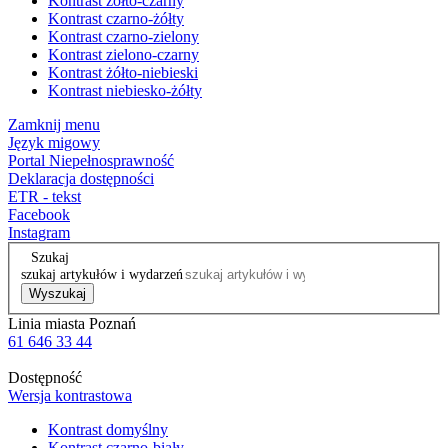
Kontrast żółto-czarny
Kontrast czarno-żółty
Kontrast czarno-zielony
Kontrast zielono-czarny
Kontrast żółto-niebieski
Kontrast niebiesko-żółty
Zamknij menu
Język migowy
Portal Niepełnosprawność
Deklaracja dostępności
ETR - tekst
Facebook
Instagram
Szukaj
szukaj artykułów i wydarzeń
Wyszukaj
Linia miasta Poznań
61 646 33 44
Dostępność
Wersja kontrastowa
Kontrast domyślny
Kontrast czarno-biały