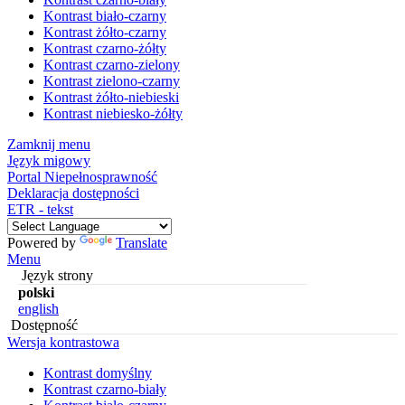
Kontrast biało-czarny
Kontrast żółto-czarny
Kontrast czarno-żółty
Kontrast czarno-zielony
Kontrast zielono-czarny
Kontrast żółto-niebieski
Kontrast niebiesko-żółty
Zamknij menu
Język migowy
Portal Niepełnosprawność
Deklaracja dostępności
ETR - tekst
Powered by
Translate
Menu
Język strony
polski
english
Dostępność
Wersja kontrastowa
Kontrast domyślny
Kontrast czarno-biały