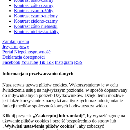
Kontrast biało-czarny
Kontrast żółto-czarny
Kontrast czarno-żółty
Kontrast czarno-zielony
Kontrast zielono-czarny
Kontrast żółto-niebieski
Kontrast niebiesko-żółty
Zamknij menu
Język migowy
Portal Niepełnosprawność
Deklaracja dostępności
Facebook
YouTube
Tik Tok
Instagram
RSS
Informacja o przetwarzaniu danych
Nasz serwis używa plików cookies. Wykorzystujemy je w celu
świadczenia usług na najwyższym poziomie, w sposób dopasowany
do indywidualnych potrzeb Użytkowników. Dzięki temu możliwe
jest także korzystanie z narzędzi analitycznych oraz udostępnianie
funkcji mediów społecznościowych i odtwarzacza wideo.
Kliknij przycisk
„Zaakceptuj lub zamknij”
, by wyrazić zgodę na
używanie plików cookies i przejść bezpośrednio do strony lub
„Wyświetl ustawienia plików cookies”
, aby zobaczyć