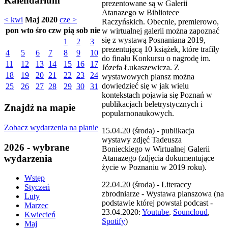
Kalendarium
prezentowane są w Galerii
Atanazego w Bibliotece
< kwi
Maj 2020
cze >
Raczyńskich. Obecnie, premierowo,
pon
wto
śro
czw
pią
sob
nie
w wirtualnej galerii można zapoznać
się z wystawą Posnaniana 2019,
1
2
3
prezentującą 10 książek, które trafiły
4
5
6
7
8
9
10
do finału Konkursu o nagrodę im.
11
12
13
14
15
16
17
Józefa Łukaszewicza. Z
18
19
20
21
22
23
24
wystawowych plansz można
dowiedzieć się w jak wielu
25
26
27
28
29
30
31
kontekstach pojawia się Poznań w
publikacjach beletrystycznych i
Znajdź na mapie
popularnonaukowych.
Zobacz wydarzenia na planie
15.04.20 (środa) - publikacja
wystawy zdjęć Tadeusza
2026 - wybrane
Bonieckiego w Wirtualnej Galerii
wydarzenia
Atanazego (zdjęcia dokumentujące
życie w Poznaniu w 2019 roku).
Wstęp
22.04.20 (środa) - Literaccy
Styczeń
zbrodniarze - Wystawa planszowa (na
Luty
podstawie której powstał podcast -
Marzec
23.04.2020:
Youtube
,
Souncloud
,
Kwiecień
Spotify
)
Maj