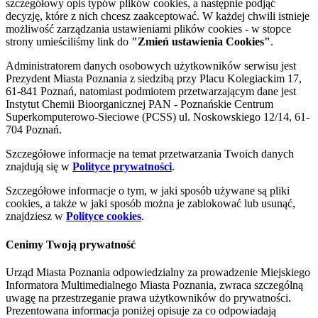
szczegółowy opis typów plików cookies, a następnie podjąć
decyzję, które z nich chcesz zaakceptować. W każdej chwili istnieje
możliwość zarządzania ustawieniami plików cookies - w stopce
strony umieściliśmy link do
"Zmień ustawienia Cookies"
.
Administratorem danych osobowych użytkowników serwisu jest
Prezydent Miasta Poznania z siedzibą przy Placu Kolegiackim 17,
61-841 Poznań, natomiast podmiotem przetwarzającym dane jest
Instytut Chemii Bioorganicznej PAN - Poznańskie Centrum
Superkomputerowo-Sieciowe (PCSS) ul. Noskowskiego 12/14, 61-
704 Poznań.
Szczegółowe informacje na temat przetwarzania Twoich danych
znajdują się w
Polityce prywatności
.
Szczegółowe informacje o tym, w jaki sposób używane są pliki
cookies, a także w jaki sposób można je zablokować lub usunąć,
znajdziesz w
Polityce cookies
.
Cenimy Twoją prywatność
Urząd Miasta Poznania odpowiedzialny za prowadzenie Miejskiego
Informatora Multimedialnego Miasta Poznania, zwraca szczególną
uwagę na przestrzeganie prawa użytkowników do prywatności.
Prezentowana informacja poniżej opisuje za co odpowiadają