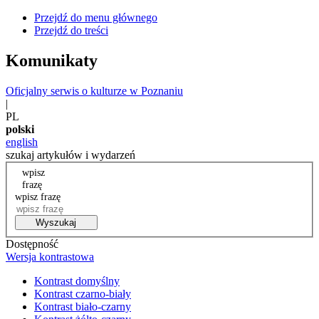
Przejdź do menu głównego
Przejdź do treści
Komunikaty
Oficjalny serwis o kulturze w Poznaniu
|
PL
polski
english
szukaj artykułów i wydarzeń
wpisz
frazę
wpisz frazę
Wyszukaj
Dostępność
Wersja kontrastowa
Kontrast domyślny
Kontrast czarno-biały
Kontrast biało-czarny