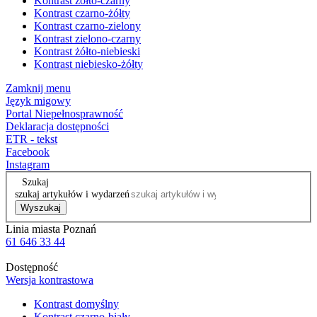
Kontrast żółto-czarny
Kontrast czarno-żółty
Kontrast czarno-zielony
Kontrast zielono-czarny
Kontrast żółto-niebieski
Kontrast niebiesko-żółty
Zamknij menu
Język migowy
Portal Niepełnosprawność
Deklaracja dostępności
ETR - tekst
Facebook
Instagram
Szukaj
szukaj artykułów i wydarzeń
Wyszukaj
Linia miasta Poznań
61 646 33 44
Dostępność
Wersja kontrastowa
Kontrast domyślny
Kontrast czarno-biały