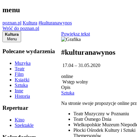
menu
poznan.pl
Kultura
#kulturanawynos
Wróć do poznan.pl
Powiększ tekst
Kultura
Menu
Polecane wydarzenia
#kulturanawynos
Muzyka
17.04 – 31.05.2020
Teatr
Film
online
Książki
Wstęp wolny
Sztuka
Opis
Inne
Sztuka
Historia
Na stronie swoje propozycje online prz
Repertuar
Teatr Muzyczny w Poznaniu
Teatr Ósmego Dnia
Kino
Wielkopolskie Muzeum Niepodle
Spektakle
Płocki Ośrodek Kultury i Sztuki 
Themersonów