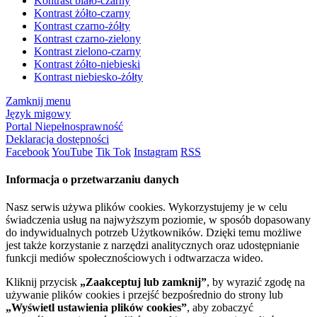
Kontrast biało-czarny
Kontrast żółto-czarny
Kontrast czarno-żółty
Kontrast czarno-zielony
Kontrast zielono-czarny
Kontrast żółto-niebieski
Kontrast niebiesko-żółty
Zamknij menu
Język migowy
Portal Niepełnosprawność
Deklaracja dostępności
Facebook
YouTube
Tik Tok
Instagram
RSS
Informacja o przetwarzaniu danych
Nasz serwis używa plików cookies. Wykorzystujemy je w celu
świadczenia usług na najwyższym poziomie, w sposób dopasowany
do indywidualnych potrzeb Użytkowników. Dzięki temu możliwe
jest także korzystanie z narzędzi analitycznych oraz udostępnianie
funkcji mediów społecznościowych i odtwarzacza wideo.
Kliknij przycisk
„Zaakceptuj lub zamknij”
, by wyrazić zgodę na
używanie plików cookies i przejść bezpośrednio do strony lub
„Wyświetl ustawienia plików cookies”
, aby zobaczyć