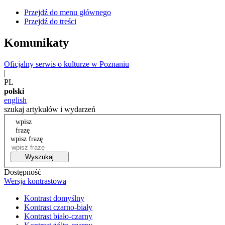
Przejdź do menu głównego
Przejdź do treści
Komunikaty
Oficjalny serwis o kulturze w Poznaniu
|
PL
polski
english
szukaj artykułów i wydarzeń
wpisz
frazę
wpisz frazę
Wyszukaj
Dostępność
Wersja kontrastowa
Kontrast domyślny
Kontrast czarno-biały
Kontrast biało-czarny