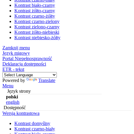
Kontrast biało-czarny
Kontrast żółto-czarny
Kontrast czarno-żółty
Kontrast czarno-zielony
Kontrast zielono-czarny
Kontrast żółto-niebieski
Kontrast niebiesko-żółty
Zamknij menu
Język migowy
Portal Niepełnosprawność
Deklaracja dostępności
ETR - tekst
Powered by
Translate
Menu
Język strony
polski
english
Dostępność
Wersja kontrastowa
Kontrast domyślny
Kontrast czarno-biały