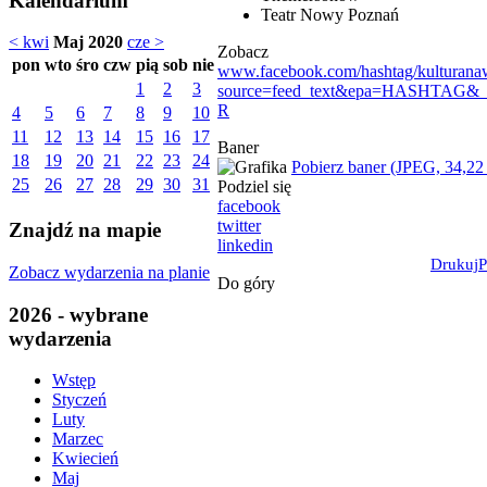
Kalendarium
Teatr Nowy Poznań
< kwi
Maj 2020
cze >
Zobacz
pon
wto
śro
czw
pią
sob
nie
www.facebook.com/hashtag/kulturan
1
2
3
source=feed_text&epa=HASHTAG&
R
4
5
6
7
8
9
10
11
12
13
14
15
16
17
Baner
18
19
20
21
22
23
24
Pobierz baner (JPEG, 34,22
25
26
27
28
29
30
31
Podziel się
facebook
twitter
Znajdź na mapie
linkedin
Drukuj
P
Zobacz wydarzenia na planie
Do góry
2026 - wybrane
wydarzenia
Wstęp
Styczeń
Luty
Marzec
Kwiecień
Maj