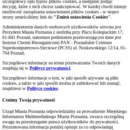
szczegółowy opis typów plików cookies, a następnie podjąć
decyzję, które z nich chcesz zaakceptować. W każdej chwili istnieje
możliwość zarządzania ustawieniami plików cookies - w stopce
strony umieściliśmy link do
"Zmień ustawienia Cookies"
.
Administratorem danych osobowych użytkowników serwisu jest
Prezydent Miasta Poznania z siedzibą przy Placu Kolegiackim 17,
61-841 Poznań, natomiast podmiotem przetwarzającym dane jest
Instytut Chemii Bioorganicznej PAN - Poznańskie Centrum
Superkomputerowo-Sieciowe (PCSS) ul. Noskowskiego 12/14, 61-
704 Poznań.
Szczegółowe informacje na temat przetwarzania Twoich danych
znajdują się w
Polityce prywatności
.
Szczegółowe informacje o tym, w jaki sposób używane są pliki
cookies, a także w jaki sposób można je zablokować lub usunąć,
znajdziesz w
Polityce cookies
.
Cenimy Twoją prywatność
Urząd Miasta Poznania odpowiedzialny za prowadzenie Miejskiego
Informatora Multimedialnego Miasta Poznania, zwraca szczególną
uwagę na przestrzeganie prawa użytkowników do prywatności.
Prezentowana informacja poniżej opisuje za co odpowiadają