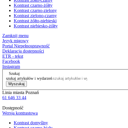
Kontrast żółto-czarny
Kontrast czarno-żółty
Kontrast czarno-zielony
Kontrast zielono-czarny
Kontrast żółto-niebieski
Kontrast niebiesko-żółty
Zamknij menu
Język migowy
Portal Niepełnosprawność
Deklaracja dostępności
ETR - tekst
Facebook
Instagram
Szukaj
szukaj artykułów i wydarzeń
Wyszukaj
Linia miasta Poznań
61 646 33 44
Dostępność
Wersja kontrastowa
Kontrast domyślny
Kontrast czarno-biały