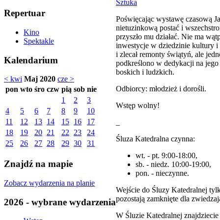
Sztuka
Repertuar
Poświęcając wystawę czasową Jan
nietuzinkową postać i wszechstro
Kino
przyszło mu działać. Nie ma wątp
Spektakle
inwestycje w dziedzinie kultury 
i zlecał remonty świątyń, ale jed
Kalendarium
podkreślono w dedykacji na jeg
boskich i ludzkich.
< kwi
Maj 2020
cze >
Odbiorcy: młodzież i dorośli.
pon
wto
śro
czw
pią
sob
nie
1
2
3
Wstęp wolny!
4
5
6
7
8
9
10
11
12
13
14
15
16
17
_
18
19
20
21
22
23
24
Śluza Katedralna czynna:
25
26
27
28
29
30
31
wt. - pt. 9:00-18:00,
Znajdź na mapie
sb. - niedz. 10:00-19:00,
pon. - nieczynne.
Zobacz wydarzenia na planie
Wejście do Śluzy Katedralnej ty
pozostają zamknięte dla zwiedzaj
2026 - wybrane wydarzenia
W Śluzie Katedralnej znajdziecie