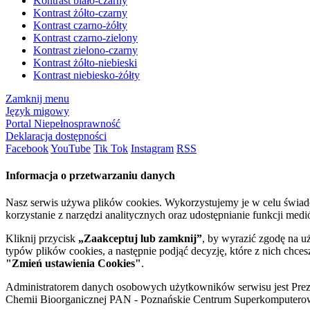
Kontrast biało-czarny
Kontrast żółto-czarny
Kontrast czarno-żółty
Kontrast czarno-zielony
Kontrast zielono-czarny
Kontrast żółto-niebieski
Kontrast niebiesko-żółty
Zamknij menu
Język migowy
Portal Niepełnosprawność
Deklaracja dostępności
Facebook
YouTube
Tik Tok
Instagram
RSS
Informacja o przetwarzaniu danych
Nasz serwis używa plików cookies. Wykorzystujemy je w celu świa
korzystanie z narzędzi analitycznych oraz udostępnianie funkcji me
Kliknij przycisk
„Zaakceptuj lub zamknij”
, by wyrazić zgodę na u
typów plików cookies, a następnie podjąć decyzję, które z nich chce
"Zmień ustawienia Cookies"
.
Administratorem danych osobowych użytkowników serwisu jest Prezyd
Chemii Bioorganicznej PAN - Poznańskie Centrum Superkomputerow