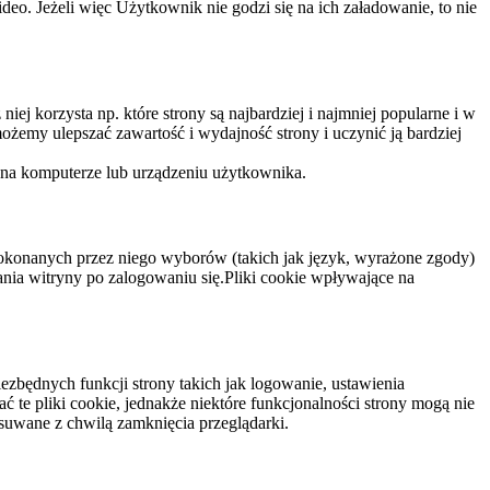
eo. Jeżeli więc Użytkownik nie godzi się na ich załadowanie, to nie
niej korzysta np. które strony są najbardziej i najmniej popularne i w
żemy ulepszać zawartość i wydajność strony i uczynić ją bardziej
 na komputerze lub urządzeniu użytkownika.
dokonanych przez niego wyborów (takich jak język, wyrażone zgody)
wania witryny po zalogowaniu się.Pliki cookie wpływające na
ezbędnych funkcji strony takich jak logowanie, ustawienia
 te pliki cookie, jednakże niektóre funkcjonalności strony mogą nie
suwane z chwilą zamknięcia przeglądarki.