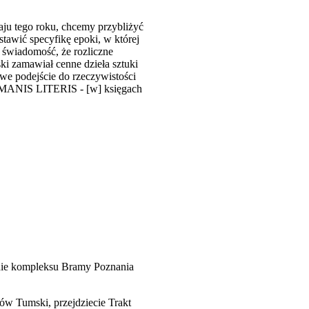
ju tego roku, chcemy przybliżyć
tawić specyfikę epoki, w której
n świadomość, że rozliczne
ki zamawiał cenne dzieła sztuki
owe podejście do rzeczywistości
HUMANIS LITERIS - [w] księgach
zenie kompleksu Bramy Poznania
rów Tumski, przejdziecie Trakt