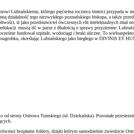
owi Lubrańskiemu, którego pięćsetna rocznica śmierci przypada w ma
nną działalność tego niezwykłego poznańskiego biskupa, a także przeds
liwości, iż jako przedstawiciel ówczesnych elit intelektualnych miał o
i edukacji muszą iść w parze z dbałością o sprawy przyziemne. Lubrańs
nocześnie fundował szpitale, wodociągi i bruki uliczne. To wieloaspekt
o nagrobku, określając Lubrańskiego jako biegłego w DIVINIS ET 
lko od strony Ostrowa Tumskiego (ul. Dziekańska). Pozostałe przestr
ących.
 również bezpłatne foldery, dzięki którym samodzielnie zwiedzicie Ost