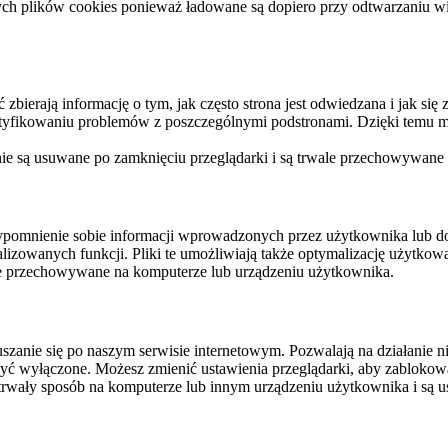
ych plików cookies ponieważ ładowane są dopiero przy odtwarzaniu wid
ierają informację o tym, jak często strona jest odwiedzana i jak się z 
ntyfikowaniu problemów z poszczególnymi podstronami. Dzięki temu mo
 nie są usuwane po zamknięciu przeglądarki i są trwale przechowywane
rzypomnienie sobie informacji wprowadzonych przez użytkownika lub 
nalizowanych funkcji. Pliki te umożliwiają także optymalizację użytko
ale przechowywane na komputerze lub urządzeniu użytkownika.
szanie się po naszym serwisie internetowym. Pozwalają na działanie ni
yć wyłączone. Możesz zmienić ustawienia przeglądarki, aby zablokować
trwały sposób na komputerze lub innym urządzeniu użytkownika i są u