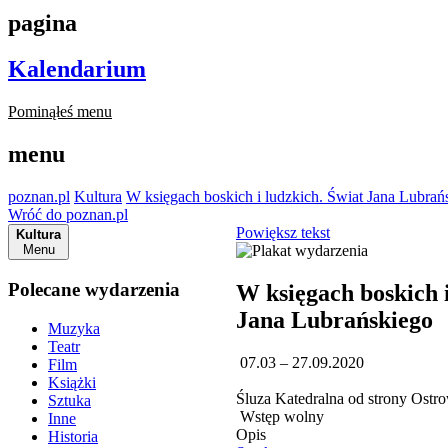
pagina
Kalendarium
Pominąłeś menu
menu
poznan.pl
Kultura
W księgach boskich i ludzkich. Świat Jana Lubrań
Wróć do poznan.pl
Powiększ tekst
Kultura
Menu
Polecane wydarzenia
W księgach boskich i
Jana Lubrańskiego
Muzyka
Teatr
07.03 – 27.09.2020
Film
Książki
Śluza Katedralna od strony Ost
Sztuka
Wstęp wolny
Inne
Opis
Historia