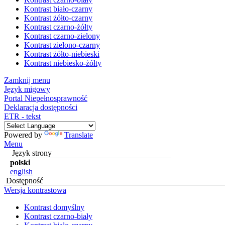
Kontrast biało-czarny
Kontrast żółto-czarny
Kontrast czarno-żółty
Kontrast czarno-zielony
Kontrast zielono-czarny
Kontrast żółto-niebieski
Kontrast niebiesko-żółty
Zamknij menu
Język migowy
Portal Niepełnosprawność
Deklaracja dostępności
ETR - tekst
Powered by
Translate
Menu
Język strony
polski
english
Dostępność
Wersja kontrastowa
Kontrast domyślny
Kontrast czarno-biały