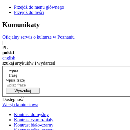
Przejdź do menu głównego
Przejdź do treści
Komunikaty
Oficjalny serwis o kulturze w Poznaniu
|
PL
polski
english
szukaj artykułów i wydarzeń
wpisz
frazę
wpisz frazę
Wyszukaj
Dostępność
Wersja kontrastowa
Kontrast domyślny
Kontrast czarno-biały
Kontrast biało-czarny