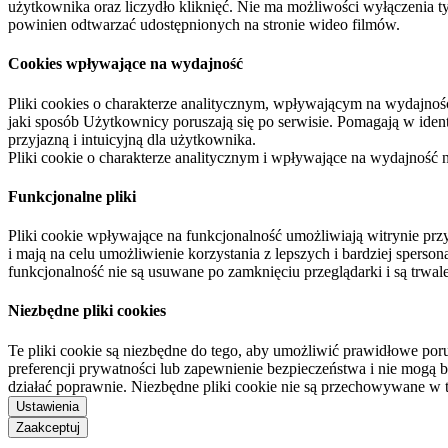
użytkownika oraz liczydło kliknięć. Nie ma możliwości wyłączenia t
powinien odtwarzać udostępnionych na stronie wideo filmów.
Cookies wpływające na wydajność
Pliki cookies o charakterze analitycznym, wpływającym na wydajność zb
jaki sposób Użytkownicy poruszają się po serwisie. Pomagają w ide
przyjazną i intuicyjną dla użytkownika.
Pliki cookie o charakterze analitycznym i wpływające na wydajność
Funkcjonalne pliki
Pliki cookie wpływające na funkcjonalność umożliwiają witrynie p
i mają na celu umożliwienie korzystania z lepszych i bardziej sperso
funkcjonalność nie są usuwane po zamknięciu przeglądarki i są trw
Niezbędne pliki cookies
Te pliki cookie są niezbędne do tego, aby umożliwić prawidłowe poru
preferencji prywatności lub zapewnienie bezpieczeństwa i nie mogą b
działać poprawnie. Niezbędne pliki cookie nie są przechowywane w 
Ustawienia
Zaakceptuj