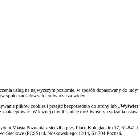
dczenia usług na najwyższym poziomie, w sposób dopasowany do indy
diów społecznościowych i odtwarzacza wideo.
żywanie plików cookies i przejść bezpośrednio do strony lub
„Wyświetl
sz zaakceptować. W każdej chwili istnieje możliwość zarządzania ustaw
ent Miasta Poznania z siedzibą przy Placu Kolegiackim 17, 61-841 P
o-Sieciowe (PCSS) ul. Noskowskiego 12/14, 61-704 Poznań.