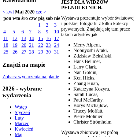
Kalendarium
JEST DLA WIDZÓW
PEŁNOLETNICH.
< kwi
Maj 2020
cze >
Wystawa prezentuje wybór światowej
pon
wto
śro
czw
pią
sob
nie
i polskiej fotografii z kilku kolekcji
1
2
3
prywatnych. Znajdują się tam prace
4
5
6
7
8
9
10
takich artystów jak
11
12
13
14
15
16
17
Merry Alpern,
18
19
20
21
22
23
24
Nobuyoshi Araki,
25
26
27
28
29
30
31
Zdzisław Beksiński,
Hans Bellmer,
Znajdź na mapie
Larry Clark,
Nan Goldin,
Zobacz wydarzenia na planie
Ken Hicks,
Zhang Huan,
2026 - wybrane
Katarzyna Kozyra,
Sarah Lucas,
wydarzenia
Paul McCarthy,
Borys Michajłow,
Wstęp
Tracey Moffatt,
Styczeń
Pierre Molinier
Luty
Christer Strömholm.
Marzec
Kwiecień
Wystawa zbiorowa jest próbą
Maj