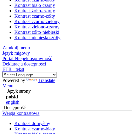
Kontrast biało-czarny
Kontrast żółto-czarny
Kontrast czarno-żółty
Kontrast czarno-zielony
Kontrast zielono-czarny
Kontrast żółto-niebieski
Kontrast niebiesko-żółty
Zamknij menu
Język migowy
Portal Niepełnosprawność
Deklaracja dostępności
ETR - tekst
Powered by
Translate
Menu
Język strony
polski
english
Dostępność
Wersja kontrastowa
Kontrast domyślny
Kontrast czarno-biały