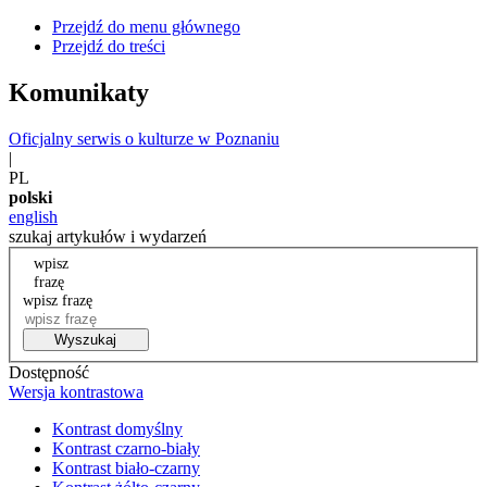
Przejdź do menu głównego
Przejdź do treści
Komunikaty
Oficjalny serwis o kulturze w Poznaniu
|
PL
polski
english
szukaj artykułów i wydarzeń
wpisz
frazę
wpisz frazę
Wyszukaj
Dostępność
Wersja kontrastowa
Kontrast domyślny
Kontrast czarno-biały
Kontrast biało-czarny