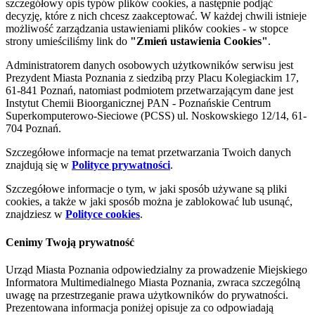
szczegółowy opis typów plików cookies, a następnie podjąć
decyzję, które z nich chcesz zaakceptować. W każdej chwili istnieje
możliwość zarządzania ustawieniami plików cookies - w stopce
strony umieściliśmy link do
"Zmień ustawienia Cookies"
.
Administratorem danych osobowych użytkowników serwisu jest
Prezydent Miasta Poznania z siedzibą przy Placu Kolegiackim 17,
61-841 Poznań, natomiast podmiotem przetwarzającym dane jest
Instytut Chemii Bioorganicznej PAN - Poznańskie Centrum
Superkomputerowo-Sieciowe (PCSS) ul. Noskowskiego 12/14, 61-
704 Poznań.
Szczegółowe informacje na temat przetwarzania Twoich danych
znajdują się w
Polityce prywatności
.
Szczegółowe informacje o tym, w jaki sposób używane są pliki
cookies, a także w jaki sposób można je zablokować lub usunąć,
znajdziesz w
Polityce cookies
.
Cenimy Twoją prywatność
Urząd Miasta Poznania odpowiedzialny za prowadzenie Miejskiego
Informatora Multimedialnego Miasta Poznania, zwraca szczególną
uwagę na przestrzeganie prawa użytkowników do prywatności.
Prezentowana informacja poniżej opisuje za co odpowiadają