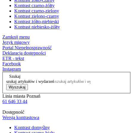
Kontrast żółto-czarny
Kontrast czarno-żółty
Kontrast czarno-zielony
Kontrast zielono-czarny
Kontrast żółto-niebieski
Kontrast niebiesko-żółty
Zamknij menu
Język migowy
Portal Niepełnosprawność
Deklaracja dostępności
ETR - tekst
Facebook
Instagram
Szukaj
szukaj artykułów i wydarzeń
Wyszukaj
Linia miasta Poznań
61 646 33 44
Dostępność
Wersja kontrastowa
Kontrast domyślny
Kontrast czarno-biały