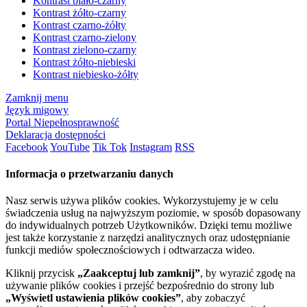
Kontrast biało-czarny
Kontrast żółto-czarny
Kontrast czarno-żółty
Kontrast czarno-zielony
Kontrast zielono-czarny
Kontrast żółto-niebieski
Kontrast niebiesko-żółty
Zamknij menu
Język migowy
Portal Niepełnosprawność
Deklaracja dostępności
Facebook
YouTube
Tik Tok
Instagram
RSS
Informacja o przetwarzaniu danych
Nasz serwis używa plików cookies. Wykorzystujemy je w celu
świadczenia usług na najwyższym poziomie, w sposób dopasowany
do indywidualnych potrzeb Użytkowników. Dzięki temu możliwe
jest także korzystanie z narzędzi analitycznych oraz udostępnianie
funkcji mediów społecznościowych i odtwarzacza wideo.
Kliknij przycisk
„Zaakceptuj lub zamknij”
, by wyrazić zgodę na
używanie plików cookies i przejść bezpośrednio do strony lub
„Wyświetl ustawienia plików cookies”
, aby zobaczyć