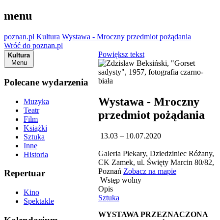
menu
poznan.pl
Kultura
Wystawa - Mroczny przedmiot pożądania
Wróć do poznan.pl
Powiększ tekst
Kultura
Menu
Polecane wydarzenia
Wystawa - Mroczny
Muzyka
Teatr
przedmiot pożądania
Film
Książki
13.03 – 10.07.2020
Sztuka
Inne
Galeria Piekary, Dziedziniec Różany,
Historia
CK Zamek, ul. Święty Marcin 80/82,
Poznań
Zobacz na mapie
Repertuar
Wstęp wolny
Opis
Kino
Sztuka
Spektakle
WYSTAWA PRZEZNACZONA