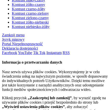
Kontrast biało-czarny
Kontrast żółto-czarny
Kontrast czarno-żółty
Kontrast czarno-zielony
Kontrast zielono-czarny
Kontrast żółto-niebieski
Kontrast niebiesko-żółty
Zamknij menu
Język migowy
Portal Niepełnosprawność
Deklaracja dostępności
Facebook
YouTube
Tik Tok
Instagram
RSS
Informacja o przetwarzaniu danych
Nasz serwis używa plików cookies. Wykorzystujemy je w celu
świadczenia usług na najwyższym poziomie, w sposób dopasowany
do indywidualnych potrzeb Użytkowników. Dzięki temu możliwe
jest także korzystanie z narzędzi analitycznych oraz udostępnianie
funkcji mediów społecznościowych i odtwarzacza wideo.
Kliknij przycisk
„Zaakceptuj lub zamknij”
, by wyrazić zgodę na
używanie plików cookies i przejść bezpośrednio do strony lub
„Wyświetl ustawienia plików cookies”
, aby zobaczyć