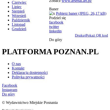
Zobacz
www.arsenal.art.pl/
Czerwiec
Lipiec
Baner
Sierpień
Pobierz baner (JPEG, 26,17 kB)
Wrzesień
Podziel się
Październik
facebook
Listopad
twitter
Grudzień
linkedin
Drukuj
Pokaż QR kod
Do góry
PLATFORMA POZNAN.PL
O nas
Kontakt
Deklaracja dostępności
Polityka prywatności
Facebook
Instagram
Do góry
© Wydawnictwo Miejskie Posnania