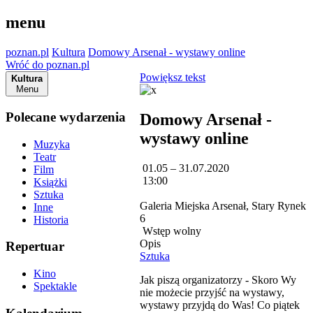
menu
poznan.pl
Kultura
Domowy Arsenał - wystawy online
Wróć do poznan.pl
Powiększ tekst
Kultura
Menu
Polecane wydarzenia
Domowy Arsenał -
wystawy online
Muzyka
Teatr
01.05 – 31.07.2020
Film
13:00
Książki
Sztuka
Galeria Miejska Arsenał, Stary Rynek
Inne
6
Historia
Wstęp wolny
Opis
Repertuar
Sztuka
Kino
Jak piszą organizatorzy - Skoro Wy
Spektakle
nie możecie przyjść na wystawy,
wystawy przyjdą do Was! Co piątek