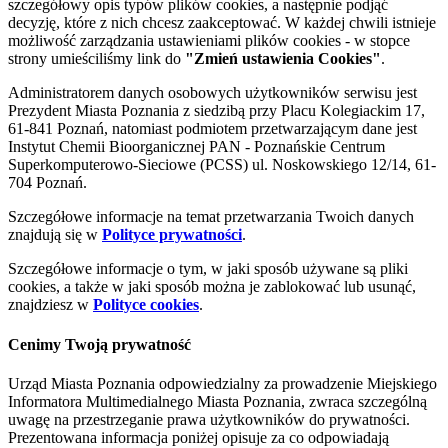
szczegółowy opis typów plików cookies, a następnie podjąć
decyzję, które z nich chcesz zaakceptować. W każdej chwili istnieje
możliwość zarządzania ustawieniami plików cookies - w stopce
strony umieściliśmy link do
"Zmień ustawienia Cookies"
.
Administratorem danych osobowych użytkowników serwisu jest
Prezydent Miasta Poznania z siedzibą przy Placu Kolegiackim 17,
61-841 Poznań, natomiast podmiotem przetwarzającym dane jest
Instytut Chemii Bioorganicznej PAN - Poznańskie Centrum
Superkomputerowo-Sieciowe (PCSS) ul. Noskowskiego 12/14, 61-
704 Poznań.
Szczegółowe informacje na temat przetwarzania Twoich danych
znajdują się w
Polityce prywatności
.
Szczegółowe informacje o tym, w jaki sposób używane są pliki
cookies, a także w jaki sposób można je zablokować lub usunąć,
znajdziesz w
Polityce cookies
.
Cenimy Twoją prywatność
Urząd Miasta Poznania odpowiedzialny za prowadzenie Miejskiego
Informatora Multimedialnego Miasta Poznania, zwraca szczególną
uwagę na przestrzeganie prawa użytkowników do prywatności.
Prezentowana informacja poniżej opisuje za co odpowiadają