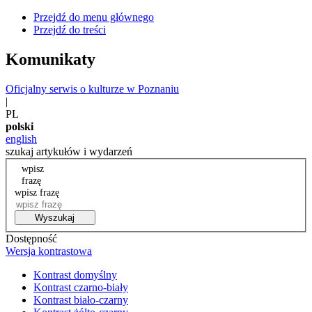
Przejdź do menu głównego
Przejdź do treści
Komunikaty
Oficjalny serwis o kulturze w Poznaniu
|
PL
polski
english
szukaj artykułów i wydarzeń
wpisz
frazę
wpisz frazę
Wyszukaj
Dostępność
Wersja kontrastowa
Kontrast domyślny
Kontrast czarno-biały
Kontrast biało-czarny