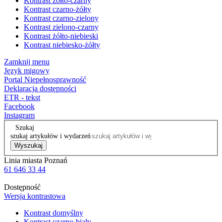
Kontrast żółto-czarny
Kontrast czarno-żółty
Kontrast czarno-zielony
Kontrast zielono-czarny
Kontrast żółto-niebieski
Kontrast niebiesko-żółty
Zamknij menu
Język migowy
Portal Niepełnosprawność
Deklaracja dostępności
ETR - tekst
Facebook
Instagram
Szukaj
szukaj artykułów i wydarzeń
Wyszukaj
Linia miasta Poznań
61 646 33 44
Dostępność
Wersja kontrastowa
Kontrast domyślny
Kontrast czarno-biały