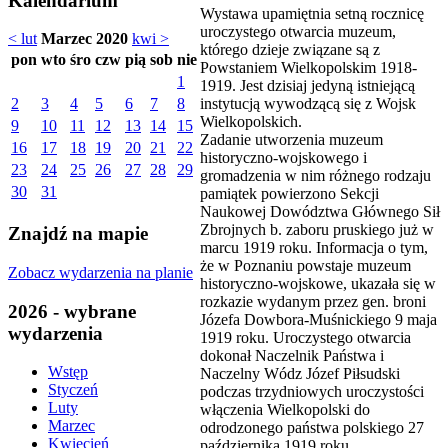
Kalendarium
Wystawa upamiętnia setną rocznicę
uroczystego otwarcia muzeum,
< lut
Marzec 2020
kwi >
którego dzieje związane są z
pon
wto
śro
czw
pią
sob
nie
Powstaniem Wielkopolskim 1918-
1
1919. Jest dzisiaj jedyną istniejącą
instytucją wywodzącą się z Wojsk
2
3
4
5
6
7
8
Wielkopolskich.
9
10
11
12
13
14
15
Zadanie utworzenia muzeum
16
17
18
19
20
21
22
historyczno-wojskowego i
23
24
25
26
27
28
29
gromadzenia w nim różnego rodzaju
30
31
pamiątek powierzono Sekcji
Naukowej Dowództwa Głównego Sił
Zbrojnych b. zaboru pruskiego już w
Znajdź na mapie
marcu 1919 roku. Informacja o tym,
że w Poznaniu powstaje muzeum
Zobacz wydarzenia na planie
historyczno-wojskowe, ukazała się w
rozkazie wydanym przez gen. broni
2026 - wybrane
Józefa Dowbora-Muśnickiego 9 maja
wydarzenia
1919 roku. Uroczystego otwarcia
dokonał Naczelnik Państwa i
Wstęp
Naczelny Wódz Józef Piłsudski
Styczeń
podczas trzydniowych uroczystości
Luty
włączenia Wielkopolski do
Marzec
odrodzonego państwa polskiego 27
Kwiecień
października 1919 roku.