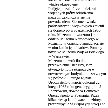
władze okupacyjne.
Podjęte po zakończeniu działań
wojennych próby odrodzenia
muzeum zakończyły się nie-
powodzeniem. Stosunek władz
państwowych i wojskowych zmienił
się dopiero po wydarzeniach 1956
roku. Muzeum odtworzono jako
oddział Muzeum Narodowego w
Poznaniu w oparciu o znajdującą się
w nim kolekcję militariów. Pomocy
udzieliło Muzeum Wojska Polskiego
w Warszawie.
Muzeum nie wróciło do
przedwojennej siedziby, lecz
utworzyło nową ekspozycję w
nowoczesnym budynku mieszczącym
się pośrodku Starego Rynku.
Uroczystego otwarcia dokonał 22
lutego 1963 roku gen. bryg. pilot Jan
Raczkowski, dowódca Lotnictwa
Operacyjnego w Poznaniu. Przez
kilkadziesiąt lat odtwarzano zbiory,
prezentując je w ekspozycji stałej i na