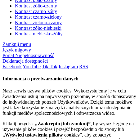
Kontrast biało-czarny
Kontrast żółto-czarny
Kontrast czarno-żółty
Kontrast czarno-zielony
Kontrast zielono-czarny
Kontrast żółto-niebieski
Kontrast niebiesko-żółty
Zamknij menu
Język migowy
Portal Niepełnosprawność
Deklaracja dostępności
Facebook
YouTube
Tik Tok
Instagram
RSS
Informacja o przetwarzaniu danych
Nasz serwis używa plików cookies. Wykorzystujemy je w celu
świadczenia usług na najwyższym poziomie, w sposób dopasowany
do indywidualnych potrzeb Użytkowników. Dzięki temu możliwe
jest także korzystanie z narzędzi analitycznych oraz udostępnianie
funkcji mediów społecznościowych i odtwarzacza wideo.
Kliknij przycisk
„Zaakceptuj lub zamknij”
, by wyrazić zgodę na
używanie plików cookies i przejść bezpośrednio do strony lub
„Wyświetl ustawienia plików cookies”
, aby zobaczyć