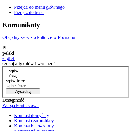
Przejdź do menu głównego
Przejdź do treści
Komunikaty
Oficjalny serwis o kulturze w Poznaniu
|
PL
polski
english
szukaj artykułów i wydarzeń
wpisz
frazę
wpisz frazę
Wyszukaj
Dostępność
Wersja kontrastowa
Kontrast domyślny
Kontrast czarno-biały
Kontrast biało-czarny