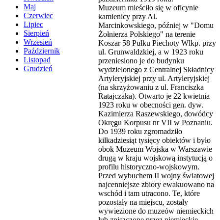
Maj
Muzeum mieściło się w oficynie
Czerwiec
kamienicy przy Al.
Lipiec
Marcinkowskiego, później w "Domu
Sierpień
Żołnierza Polskiego" na terenie
Wrzesień
Koszar 58 Pułku Piechoty Wlkp. przy
Październik
ul. Grunwaldzkiej, a w 1923 roku
Listopad
przeniesiono je do budynku
Grudzień
wydzielonego z Centralnej Składnicy
Artyleryjskiej przy ul. Artyleryjskiej
(na skrzyżowaniu z ul. Franciszka
Ratajczaka). Otwarto je 22 kwietnia
1923 roku w obecności gen. dyw.
Kazimierza Raszewskiego, dowódcy
Okręgu Korpusu nr VII w Poznaniu.
Do 1939 roku zgromadziło
kilkadziesiąt tysięcy obiektów i było
obok Muzeum Wojska w Warszawie
drugą w kraju wojskową instytucją o
profilu historyczno-wojskowym.
Przed wybuchem II wojny światowej
najcenniejsze zbiory ewakuowano na
wschód i tam utracono. Te, które
pozostały na miejscu, zostały
wywiezione do muzeów niemieckich
lub zniszczone przez niemieckie