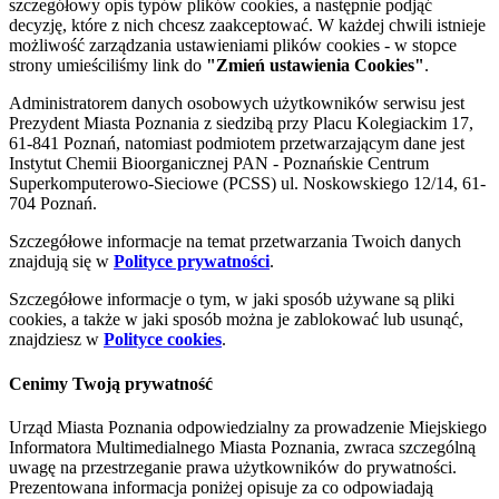
szczegółowy opis typów plików cookies, a następnie podjąć
decyzję, które z nich chcesz zaakceptować. W każdej chwili istnieje
możliwość zarządzania ustawieniami plików cookies - w stopce
strony umieściliśmy link do
"Zmień ustawienia Cookies"
.
Administratorem danych osobowych użytkowników serwisu jest
Prezydent Miasta Poznania z siedzibą przy Placu Kolegiackim 17,
61-841 Poznań, natomiast podmiotem przetwarzającym dane jest
Instytut Chemii Bioorganicznej PAN - Poznańskie Centrum
Superkomputerowo-Sieciowe (PCSS) ul. Noskowskiego 12/14, 61-
704 Poznań.
Szczegółowe informacje na temat przetwarzania Twoich danych
znajdują się w
Polityce prywatności
.
Szczegółowe informacje o tym, w jaki sposób używane są pliki
cookies, a także w jaki sposób można je zablokować lub usunąć,
znajdziesz w
Polityce cookies
.
Cenimy Twoją prywatność
Urząd Miasta Poznania odpowiedzialny za prowadzenie Miejskiego
Informatora Multimedialnego Miasta Poznania, zwraca szczególną
uwagę na przestrzeganie prawa użytkowników do prywatności.
Prezentowana informacja poniżej opisuje za co odpowiadają