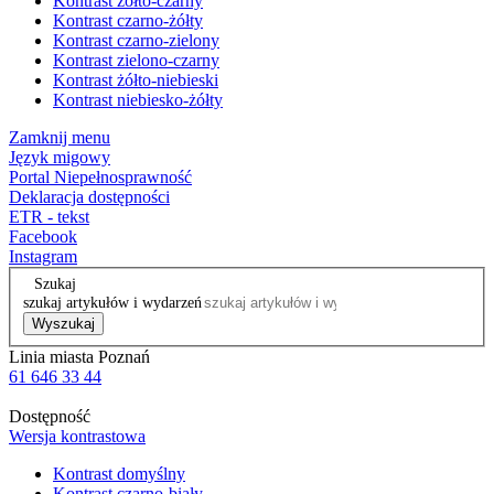
Kontrast żółto-czarny
Kontrast czarno-żółty
Kontrast czarno-zielony
Kontrast zielono-czarny
Kontrast żółto-niebieski
Kontrast niebiesko-żółty
Zamknij menu
Język migowy
Portal Niepełnosprawność
Deklaracja dostępności
ETR - tekst
Facebook
Instagram
Szukaj
szukaj artykułów i wydarzeń
Wyszukaj
Linia miasta Poznań
61 646 33 44
Dostępność
Wersja kontrastowa
Kontrast domyślny
Kontrast czarno-biały