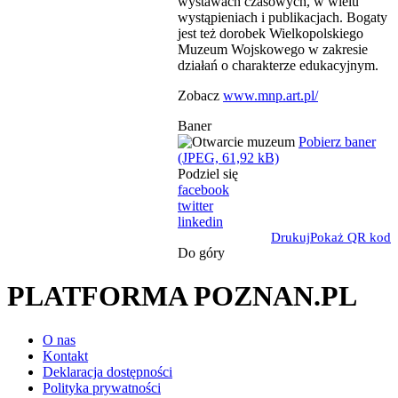
wystawach czasowych, w wielu
wystąpieniach i publikacjach. Bogaty
jest też dorobek Wielkopolskiego
Muzeum Wojskowego w zakresie
działań o charakterze edukacyjnym.
Zobacz
www.mnp.art.pl/
Baner
Pobierz baner
(JPEG, 61,92 kB)
Podziel się
facebook
twitter
linkedin
Drukuj
Pokaż QR kod
Do góry
PLATFORMA POZNAN.PL
O nas
Kontakt
Deklaracja dostępności
Polityka prywatności