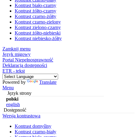
Kontrast biało-czarny
Kontrast żółto-czarny
Kontrast czarno-żółty
Kontrast czarno-zielony
Kontrast zielono-czarny
Kontrast żółto-niebieski
Kontrast niebiesko-żółty
Zamknij menu
Język migowy
Portal Niepełnosprawność
Deklaracja dostępności
ETR - tekst
Powered by
Translate
Menu
Język strony
polski
english
Dostępność
Wersja kontrastowa
Kontrast domyślny
Kontrast czarno-biały