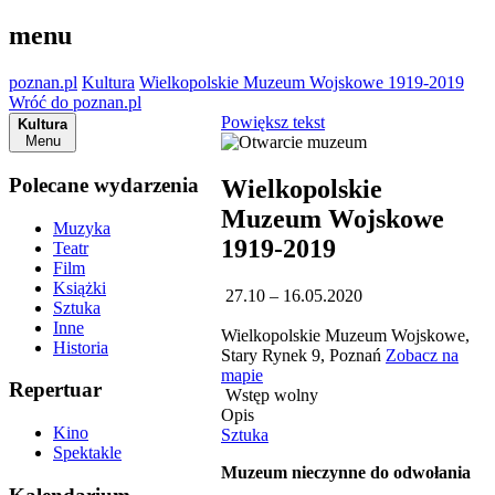
menu
poznan.pl
Kultura
Wielkopolskie Muzeum Wojskowe 1919-2019
Wróć do poznan.pl
Powiększ tekst
Kultura
Menu
Polecane wydarzenia
Wielkopolskie
Muzeum Wojskowe
Muzyka
1919-2019
Teatr
Film
Książki
27.10 – 16.05.2020
Sztuka
Inne
Wielkopolskie Muzeum Wojskowe,
Historia
Stary Rynek 9, Poznań
Zobacz na
mapie
Repertuar
Wstęp wolny
Opis
Kino
Sztuka
Spektakle
Muzeum nieczynne do odwołania