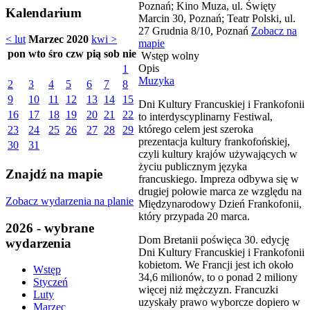
Poznań; Kino Muza, ul. Święty
Kalendarium
Marcin 30, Poznań; Teatr Polski, ul.
27 Grudnia 8/10, Poznań
Zobacz na
< lut
Marzec 2020
kwi >
mapie
pon
wto
śro
czw
pią
sob
nie
Wstęp wolny
Opis
1
Muzyka
2
3
4
5
6
7
8
9
10
11
12
13
14
15
Dni Kultury Francuskiej i Frankofonii
16
17
18
19
20
21
22
to interdyscyplinarny Festiwal,
którego celem jest szeroka
23
24
25
26
27
28
29
prezentacja kultury frankofońskiej,
30
31
czyli kultury krajów używających w
życiu publicznym języka
Znajdź na mapie
francuskiego. Impreza odbywa się w
drugiej połowie marca ze względu na
Zobacz wydarzenia na planie
Międzynarodowy Dzień Frankofonii,
który przypada 20 marca.
2026 - wybrane
Dom Bretanii poświęca 30. edycję
wydarzenia
Dni Kultury Francuskiej i Frankofonii
kobietom. We Francji jest ich około
Wstęp
34,6 milionów, to o ponad 2 miliony
Styczeń
więcej niż mężczyzn. Francuzki
Luty
uzyskały prawo wyborcze dopiero w
Marzec