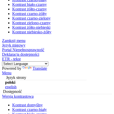
Kontrast biało-czarny
Kontrast żółto-czarny
Kontrast czarno-żółty
Kontrast czarno-zielony
Kontrast zielono-czarny
Kontrast żółto-niebieski
Kontrast niebiesko-żółty
Zamknij menu
Język migowy
Portal Niepełnosprawność
Deklaracja dostępności
ETR - tekst
Powered by
Translate
Menu
Język strony
polski
english
Dostępność
Wersja kontrastowa
Kontrast domyślny
Kontrast czarno-biały