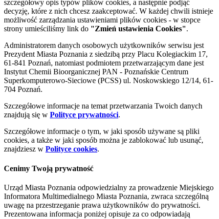
szczegółowy opis typów plików cookies, a następnie podjąć
decyzję, które z nich chcesz zaakceptować. W każdej chwili istnieje
możliwość zarządzania ustawieniami plików cookies - w stopce
strony umieściliśmy link do
"Zmień ustawienia Cookies"
.
Administratorem danych osobowych użytkowników serwisu jest
Prezydent Miasta Poznania z siedzibą przy Placu Kolegiackim 17,
61-841 Poznań, natomiast podmiotem przetwarzającym dane jest
Instytut Chemii Bioorganicznej PAN - Poznańskie Centrum
Superkomputerowo-Sieciowe (PCSS) ul. Noskowskiego 12/14, 61-
704 Poznań.
Szczegółowe informacje na temat przetwarzania Twoich danych
znajdują się w
Polityce prywatności
.
Szczegółowe informacje o tym, w jaki sposób używane są pliki
cookies, a także w jaki sposób można je zablokować lub usunąć,
znajdziesz w
Polityce cookies
.
Cenimy Twoją prywatność
Urząd Miasta Poznania odpowiedzialny za prowadzenie Miejskiego
Informatora Multimedialnego Miasta Poznania, zwraca szczególną
uwagę na przestrzeganie prawa użytkowników do prywatności.
Prezentowana informacja poniżej opisuje za co odpowiadają