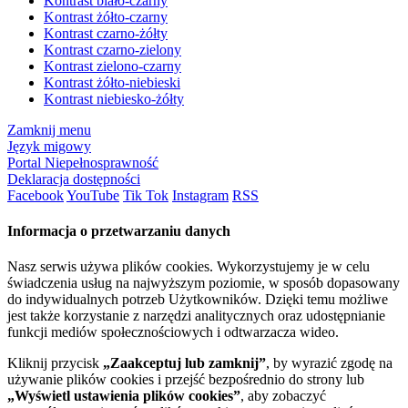
Kontrast biało-czarny
Kontrast żółto-czarny
Kontrast czarno-żółty
Kontrast czarno-zielony
Kontrast zielono-czarny
Kontrast żółto-niebieski
Kontrast niebiesko-żółty
Zamknij menu
Język migowy
Portal Niepełnosprawność
Deklaracja dostępności
Facebook
YouTube
Tik Tok
Instagram
RSS
Informacja o przetwarzaniu danych
Nasz serwis używa plików cookies. Wykorzystujemy je w celu
świadczenia usług na najwyższym poziomie, w sposób dopasowany
do indywidualnych potrzeb Użytkowników. Dzięki temu możliwe
jest także korzystanie z narzędzi analitycznych oraz udostępnianie
funkcji mediów społecznościowych i odtwarzacza wideo.
Kliknij przycisk
„Zaakceptuj lub zamknij”
, by wyrazić zgodę na
używanie plików cookies i przejść bezpośrednio do strony lub
„Wyświetl ustawienia plików cookies”
, aby zobaczyć