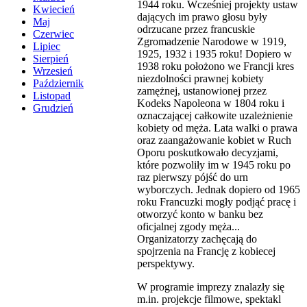
1944 roku. Wcześniej projekty ustaw
Kwiecień
dających im prawo głosu były
Maj
odrzucane przez francuskie
Czerwiec
Zgromadzenie Narodowe w 1919,
Lipiec
1925, 1932 i 1935 roku! Dopiero w
Sierpień
1938 roku położono we Francji kres
Wrzesień
niezdolności prawnej kobiety
Październik
zamężnej, ustanowionej przez
Listopad
Kodeks Napoleona w 1804 roku i
Grudzień
oznaczającej całkowite uzależnienie
kobiety od męża. Lata walki o prawa
oraz zaangażowanie kobiet w Ruch
Oporu poskutkowało decyzjami,
które pozwoliły im w 1945 roku po
raz pierwszy pójść do urn
wyborczych. Jednak dopiero od 1965
roku Francuzki mogły podjąć pracę i
otworzyć konto w banku bez
oficjalnej zgody męża...
Organizatorzy zachęcają do
spojrzenia na Francję z kobiecej
perspektywy.
W programie imprezy znalazły się
m.in. projekcje filmowe, spektakl