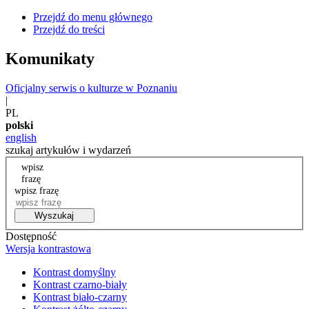
Przejdź do menu głównego
Przejdź do treści
Komunikaty
Oficjalny serwis o kulturze w Poznaniu
|
PL
polski
english
szukaj artykułów i wydarzeń
wpisz
frazę
wpisz frazę
Wyszukaj
Dostępność
Wersja kontrastowa
Kontrast domyślny
Kontrast czarno-biały
Kontrast biało-czarny