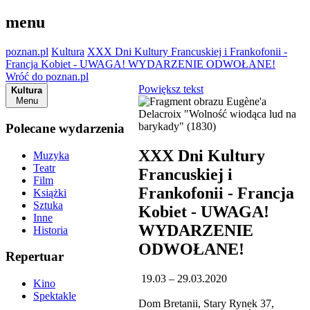
menu
poznan.pl
Kultura
XXX Dni Kultury Francuskiej i Frankofonii -
Francja Kobiet - UWAGA! WYDARZENIE ODWOŁANE!
Wróć do poznan.pl
Powiększ tekst
Kultura
Menu
Polecane wydarzenia
XXX Dni Kultury
Muzyka
Teatr
Francuskiej i
Film
Frankofonii - Francja
Książki
Sztuka
Kobiet - UWAGA!
Inne
WYDARZENIE
Historia
ODWOŁANE!
Repertuar
19.03 – 29.03.2020
Kino
Spektakle
Dom Bretanii, Stary Rynek 37,