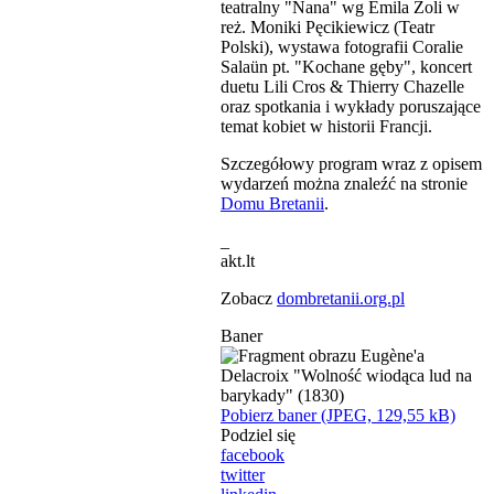
teatralny "Nana" wg Emila Zoli w
reż. Moniki Pęcikiewicz (Teatr
Polski), wystawa fotografii Coralie
Salaün pt. "Kochane gęby", koncert
duetu Lili Cros & Thierry Chazelle
oraz spotkania i wykłady poruszające
temat kobiet w historii Francji.
Szczegółowy program wraz z opisem
wydarzeń można znaleźć na stronie
Domu Bretanii
.
_
akt.lt
Zobacz
dombretanii.org.pl
Baner
Pobierz baner (JPEG, 129,55 kB)
Podziel się
facebook
twitter