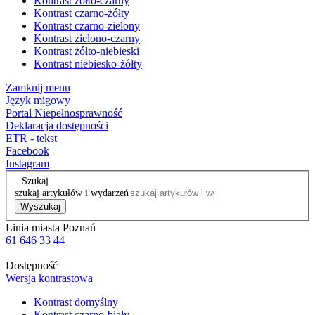
Kontrast żółto-czarny
Kontrast czarno-żółty
Kontrast czarno-zielony
Kontrast zielono-czarny
Kontrast żółto-niebieski
Kontrast niebiesko-żółty
Zamknij menu
Język migowy
Portal Niepełnosprawność
Deklaracja dostępności
ETR - tekst
Facebook
Instagram
Szukaj
szukaj artykułów i wydarzeń
Wyszukaj
Linia miasta Poznań
61 646 33 44
Dostępność
Wersja kontrastowa
Kontrast domyślny
Kontrast czarno-biały