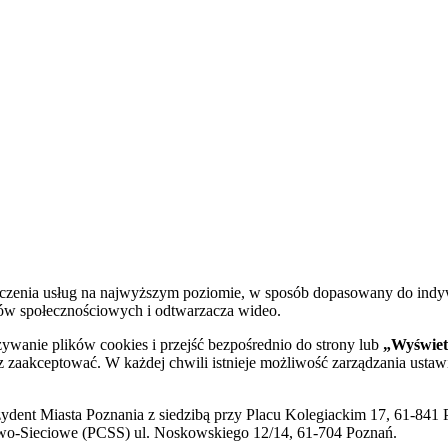
dczenia usług na najwyższym poziomie, w sposób dopasowany do indy
diów społecznościowych i odtwarzacza wideo.
żywanie plików cookies i przejść bezpośrednio do strony lub
„Wyświetl
sz zaakceptować. W każdej chwili istnieje możliwość zarządzania ustaw
ent Miasta Poznania z siedzibą przy Placu Kolegiackim 17, 61-841 P
o-Sieciowe (PCSS) ul. Noskowskiego 12/14, 61-704 Poznań.