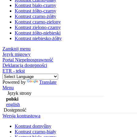
Kontrast biało-czarny
Kontrast żółto-czarny
Kontrast czarno-żółty
Kontrast czarno-zielony
Kontrast zielono-czarny
Kontrast żółto-niebieski
Kontrast niebiesko-żółty
Zamknij menu
Język migowy
Portal Niepełnosprawność
Deklaracja dostępności
ETR - tekst
Powered by
Translate
Menu
Język strony
polski
english
Dostępność
Wersja kontrastowa
Kontrast domyślny
Kontrast czarno-biały