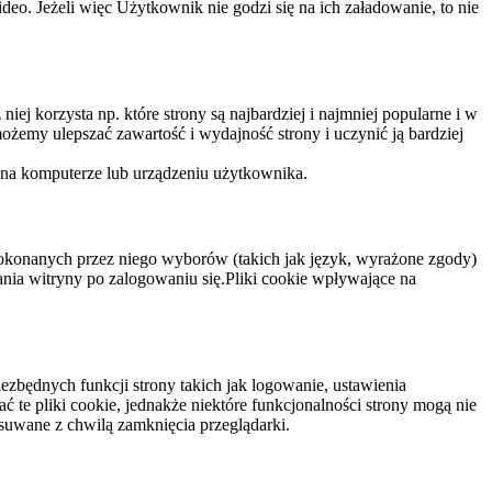
eo. Jeżeli więc Użytkownik nie godzi się na ich załadowanie, to nie
niej korzysta np. które strony są najbardziej i najmniej popularne i w
żemy ulepszać zawartość i wydajność strony i uczynić ją bardziej
 na komputerze lub urządzeniu użytkownika.
dokonanych przez niego wyborów (takich jak język, wyrażone zgody)
wania witryny po zalogowaniu się.Pliki cookie wpływające na
ezbędnych funkcji strony takich jak logowanie, ustawienia
 te pliki cookie, jednakże niektóre funkcjonalności strony mogą nie
suwane z chwilą zamknięcia przeglądarki.