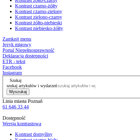
Kontrast żółto-czarny
Kontrast czarno-żółty
Kontrast czarno-zielony
Kontrast zielono-czarny
Kontrast żółto-niebieski
Kontrast niebiesko-żółty
Zamknij menu
Język migowy
Portal Niepełnosprawność
Deklaracja dostępności
ETR - tekst
Facebook
Instagram
Szukaj
szukaj artykułów i wydarzeń
Wyszukaj
Linia miasta Poznań
61 646 33 44
Dostępność
Wersja kontrastowa
Kontrast domyślny
Kontrast czarno-biały