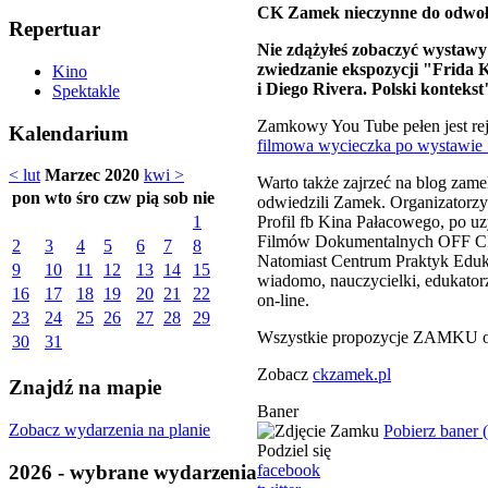
CK Zamek nieczynne do odwoł
Repertuar
Nie zdążyłeś zobaczyć wystawy
zwiedzanie ekspozycji "Frida 
Kino
i Diego Rivera. Polski kontekst
Spektakle
Zamkowy You Tube pełen jest reje
Kalendarium
filmowa wycieczka po wystawie "
< lut
Marzec 2020
kwi >
Warto także zajrzeć na blog zame
pon
wto
śro
czw
pią
sob
nie
odwiedzili Zamek. Organizatorzy 
Profil fb Kina Pałacowego, po 
1
Filmów Dokumentalnych OFF 
2
3
4
5
6
7
8
Natomiast Centrum Praktyk Eduka
9
10
11
12
13
14
15
wiadomo, nauczycielki, edukato
16
17
18
19
20
21
22
on-line.
23
24
25
26
27
28
29
Wszystkie propozycje ZAMKU on
30
31
Zobacz
ckzamek.pl
Znajdź na mapie
Baner
Zobacz wydarzenia na planie
Pobierz baner 
Podziel się
2026 - wybrane wydarzenia
facebook