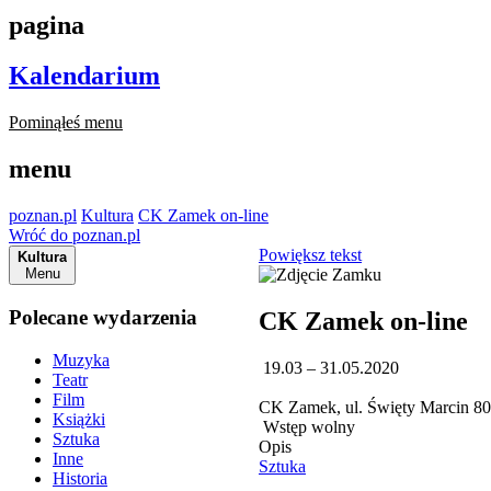
pagina
Kalendarium
Pominąłeś menu
menu
poznan.pl
Kultura
CK Zamek on-line
Wróć do poznan.pl
Powiększ tekst
Kultura
Menu
Polecane wydarzenia
CK Zamek on-line
Muzyka
19.03 – 31.05.2020
Teatr
Film
CK Zamek, ul. Święty Marcin 8
Książki
Wstęp wolny
Sztuka
Opis
Inne
Sztuka
Historia