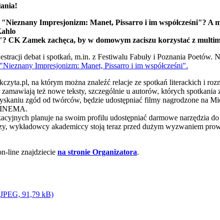
ania!
 "Nieznany Impresjonizm: Manet, Pissarro i im współcześni"? A mo
Kahlo
"?
CK Zamek zachęca, by w domowym zaciszu korzystać z multim
stracji debat i spotkań, m.in. z Festiwalu Fabuły i Poznania Poetów. N
Nieznany Impresjonizm: Manet, Pissarro i im współcześni".
kczyta.pl, na którym można znaleźć relacje ze spotkań literackich i ro
zamawiają też nowe teksty, szczególnie u autorów, których spotkania 
uzyskaniu zgód od twórców, będzie udostępniać filmy nagrodzone na 
CINEMA.
cyjnych planuje na swoim profilu udostępniać darmowe narzędzia do 
rzy, wykładowcy akademiccy stoją teraz przed dużym wyzwaniem prowa
-line znajdziecie
na stronie Organizatora
.
(JPEG, 91,79 kB)