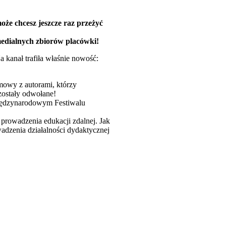
że chcesz jeszcze raz przeżyć
edialnych zbiorów placówki!
a kanał trafiła właśnie nowość:
zmowy z autorami, którzy
zostały odwołane!
Międzynarodowym Festiwalu
prowadzenia edukacji zdalnej. Jak
dzenia działalności dydaktycznej