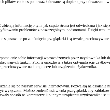
ych plików cookies ponieważ ładowane są dopiero przy odtwarzaniu wid
ierają informację o tym, jak często strona jest odwiedzana i jak się z 
ntyfikowaniu problemów z poszczególnymi podstronami. Dzięki temu mo
 nie są usuwane po zamknięciu przeglądarki i są trwale przechowywane
rzypomnienie sobie informacji wprowadzonych przez użytkownika lub 
nalizowanych funkcji. Pliki te umożliwiają także optymalizację użytko
ale przechowywane na komputerze lub urządzeniu użytkownika.
szanie się po naszym serwisie internetowym. Pozwalają na działanie ni
yć wyłączone. Możesz zmienić ustawienia przeglądarki, aby zablokować
trwały sposób na komputerze lub innym urządzeniu użytkownika i są u