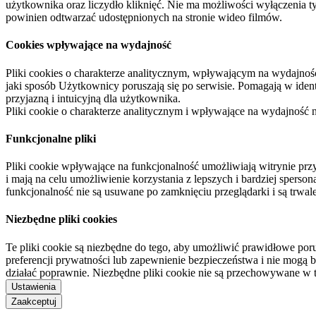
użytkownika oraz liczydło kliknięć. Nie ma możliwości wyłączenia t
powinien odtwarzać udostępnionych na stronie wideo filmów.
Cookies wpływające na wydajność
Pliki cookies o charakterze analitycznym, wpływającym na wydajność zb
jaki sposób Użytkownicy poruszają się po serwisie. Pomagają w ide
przyjazną i intuicyjną dla użytkownika.
Pliki cookie o charakterze analitycznym i wpływające na wydajność
Funkcjonalne pliki
Pliki cookie wpływające na funkcjonalność umożliwiają witrynie p
i mają na celu umożliwienie korzystania z lepszych i bardziej sperso
funkcjonalność nie są usuwane po zamknięciu przeglądarki i są trw
Niezbędne pliki cookies
Te pliki cookie są niezbędne do tego, aby umożliwić prawidłowe poru
preferencji prywatności lub zapewnienie bezpieczeństwa i nie mogą b
działać poprawnie. Niezbędne pliki cookie nie są przechowywane w 
Ustawienia
Zaakceptuj