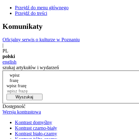
Przejdź do menu głównego
Przejdź do treści
Komunikaty
Oficjalny serwis o kulturze w Poznaniu
|
PL
polski
english
szukaj artykułów i wydarzeń
wpisz
frazę
wpisz frazę
Wyszukaj
Dostępność
Wersja kontrastowa
Kontrast domyślny
Kontrast czarno-biały
Kontrast biało-czarny