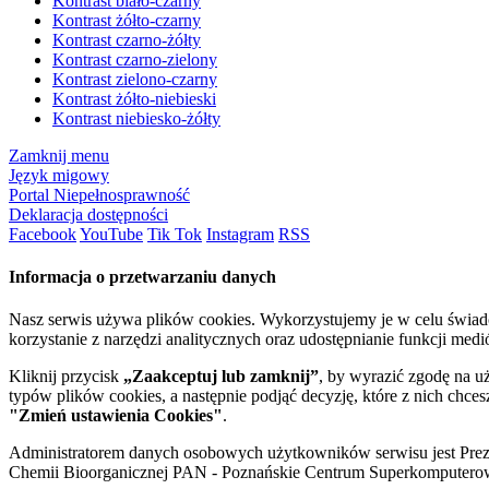
Kontrast biało-czarny
Kontrast żółto-czarny
Kontrast czarno-żółty
Kontrast czarno-zielony
Kontrast zielono-czarny
Kontrast żółto-niebieski
Kontrast niebiesko-żółty
Zamknij menu
Język migowy
Portal Niepełnosprawność
Deklaracja dostępności
Facebook
YouTube
Tik Tok
Instagram
RSS
Informacja o przetwarzaniu danych
Nasz serwis używa plików cookies. Wykorzystujemy je w celu świa
korzystanie z narzędzi analitycznych oraz udostępnianie funkcji me
Kliknij przycisk
„Zaakceptuj lub zamknij”
, by wyrazić zgodę na u
typów plików cookies, a następnie podjąć decyzję, które z nich chce
"Zmień ustawienia Cookies"
.
Administratorem danych osobowych użytkowników serwisu jest Prezyd
Chemii Bioorganicznej PAN - Poznańskie Centrum Superkomputerow