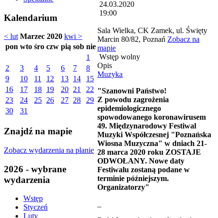
24.03.2020
19:00
Kalendarium
Sala Wielka, CK Zamek, ul. Święty
< lut
Marzec 2020
kwi >
Marcin 80/82, Poznań
Zobacz na
pon
wto
śro
czw
pią
sob
nie
mapie
Wstęp wolny
1
Opis
2
3
4
5
6
7
8
Muzyka
9
10
11
12
13
14
15
16
17
18
19
20
21
22
"Szanowni Państwo!
Z powodu zagrożenia
23
24
25
26
27
28
29
epidemiologicznego
30
31
spowodowanego koronawirusem
49. Międzynarodowy Festiwal
Znajdź na mapie
Muzyki Współczesnej "Poznańska
Wiosna Muzyczna" w dniach 21-
Zobacz wydarzenia na planie
28 marca 2020 roku ZOSTAJE
ODWOŁANY. Nowe daty
2026 - wybrane
Festiwalu zostaną podane w
terminie późniejszym.
wydarzenia
Organizatorzy"
Wstęp
_
Styczeń
Luty