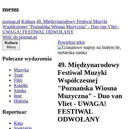
menu
poznan.pl
Kultura
49. Międzynarodowy Festiwal Muzyki
Współczesnej "Poznańska Wiosna Muzyczna" - Duo van Vliet -
UWAGA! FESTIWAL ODWOŁANY
Wróć do poznan.pl
Powiększ tekst
Kultura
Menu
Polecane wydarzenia
49. Międzynarodowy
Muzyka
Festiwal Muzyki
Teatr
Współczesnej
Film
Książki
"Poznańska Wiosna
Sztuka
Muzyczna" - Duo van
Inne
Historia
Vliet - UWAGA!
FESTIWAL
Repertuar
ODWOŁANY
Kino
Spektakle