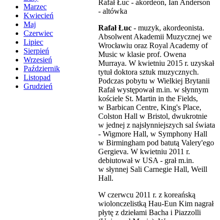
Rafał Łuc - akordeon, Ian Anderson
Marzec
- altówka
Kwiecień
Maj
Rafał Łuc
- muzyk, akordeonista.
Czerwiec
Absolwent Akademii Muzycznej we
Lipiec
Wrocławiu oraz Royal Academy of
Sierpień
Music w klasie prof. Owena
Wrzesień
Murraya. W kwietniu 2015 r. uzyskał
Październik
tytuł doktora sztuk muzycznych.
Listopad
Podczas pobytu w Wielkiej Brytanii
Grudzień
Rafał występował m.in. w słynnym
kościele St. Martin in the Fields,
w Barbican Centre, King's Place,
Colston Hall w Bristol, dwukrotnie
w jednej z najsłynniejszych sal świata
- Wigmore Hall, w Symphony Hall
w Birmingham pod batutą Valery'ego
Gergieva. W kwietniu 2011 r.
debiutował w USA - grał m.in.
w słynnej Sali Carnegie Hall, Weill
Hall.
W czerwcu 2011 r. z koreańską
wiolonczelistką Hau-Eun Kim nagrał
płytę z dziełami Bacha i Piazzolli