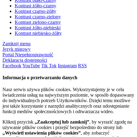
Kontrast biało-czarny
Kontrast żółto-czarny
Kontrast czarno-żółty
Kontrast czarno-zielony
Kontrast zielono-czarny
Kontrast żółto-niebieski
Kontrast niebiesko-żółty
Zamknij menu
Język migowy
Portal Niepełnosprawność
Deklaracja dostępności
Facebook
YouTube
Tik Tok
Instagram
RSS
Informacja o przetwarzaniu danych
Nasz serwis używa plików cookies. Wykorzystujemy je w celu
świadczenia usług na najwyższym poziomie, w sposób dopasowany
do indywidualnych potrzeb Użytkowników. Dzięki temu możliwe
jest także korzystanie z narzędzi analitycznych oraz udostępnianie
funkcji mediów społecznościowych i odtwarzacza wideo.
Kliknij przycisk
„Zaakceptuj lub zamknij”
, by wyrazić zgodę na
używanie plików cookies i przejść bezpośrednio do strony lub
„Wyświetl ustawienia plików cookies”
, aby zobaczyć