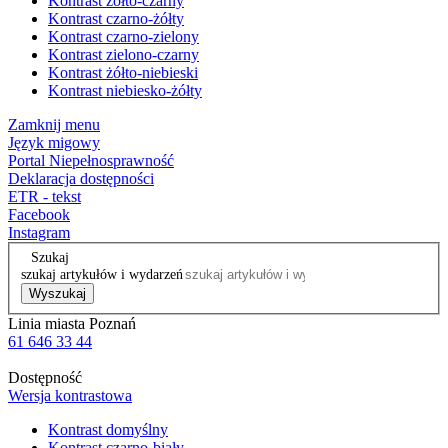
Kontrast żółto-czarny
Kontrast czarno-żółty
Kontrast czarno-zielony
Kontrast zielono-czarny
Kontrast żółto-niebieski
Kontrast niebiesko-żółty
Zamknij menu
Język migowy
Portal Niepełnosprawność
Deklaracja dostępności
ETR - tekst
Facebook
Instagram
Szukaj
szukaj artykułów i wydarzeń
Wyszukaj
Linia miasta Poznań
61 646 33 44
Dostępność
Wersja kontrastowa
Kontrast domyślny
Kontrast czarno-biały