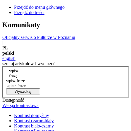
Przejdź do menu głównego
Przejdź do treści
Komunikaty
Oficjalny serwis o kulturze w Poznaniu
|
PL
polski
english
szukaj artykułów i wydarzeń
wpisz
frazę
wpisz frazę
Wyszukaj
Dostępność
Wersja kontrastowa
Kontrast domyślny
Kontrast czarno-biały
Kontrast biało-czarny