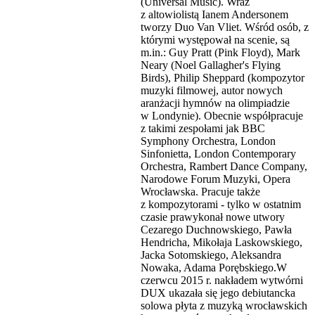
(Universal Music). Wraz
z altowiolistą Ianem Andersonem
tworzy Duo Van Vliet. Wśród osób, z
którymi występował na scenie, są
m.in.: Guy Pratt (Pink Floyd), Mark
Neary (Noel Gallagher's Flying
Birds), Philip Sheppard (kompozytor
muzyki filmowej, autor nowych
aranżacji hymnów na olimpiadzie
w Londynie). Obecnie współpracuje
z takimi zespołami jak BBC
Symphony Orchestra, London
Sinfonietta, London Contemporary
Orchestra, Rambert Dance Company,
Narodowe Forum Muzyki, Opera
Wrocławska. Pracuje także
z kompozytorami - tylko w ostatnim
czasie prawykonał nowe utwory
Cezarego Duchnowskiego, Pawła
Hendricha, Mikołaja Laskowskiego,
Jacka Sotomskiego, Aleksandra
Nowaka, Adama Porębskiego.W
czerwcu 2015 r. nakładem wytwórni
DUX ukazała się jego debiutancka
solowa płyta z muzyką wrocławskich