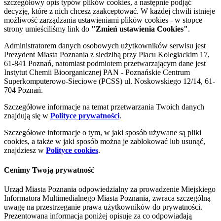
szczegółowy opis typów plików cookies, a następnie podjąć
decyzję, które z nich chcesz zaakceptować. W każdej chwili istnieje
możliwość zarządzania ustawieniami plików cookies - w stopce
strony umieściliśmy link do
"Zmień ustawienia Cookies"
.
Administratorem danych osobowych użytkowników serwisu jest
Prezydent Miasta Poznania z siedzibą przy Placu Kolegiackim 17,
61-841 Poznań, natomiast podmiotem przetwarzającym dane jest
Instytut Chemii Bioorganicznej PAN - Poznańskie Centrum
Superkomputerowo-Sieciowe (PCSS) ul. Noskowskiego 12/14, 61-
704 Poznań.
Szczegółowe informacje na temat przetwarzania Twoich danych
znajdują się w
Polityce prywatności
.
Szczegółowe informacje o tym, w jaki sposób używane są pliki
cookies, a także w jaki sposób można je zablokować lub usunąć,
znajdziesz w
Polityce cookies
.
Cenimy Twoją prywatność
Urząd Miasta Poznania odpowiedzialny za prowadzenie Miejskiego
Informatora Multimedialnego Miasta Poznania, zwraca szczególną
uwagę na przestrzeganie prawa użytkowników do prywatności.
Prezentowana informacja poniżej opisuje za co odpowiadają