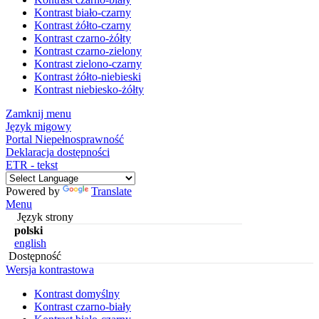
Kontrast biało-czarny
Kontrast żółto-czarny
Kontrast czarno-żółty
Kontrast czarno-zielony
Kontrast zielono-czarny
Kontrast żółto-niebieski
Kontrast niebiesko-żółty
Zamknij menu
Język migowy
Portal Niepełnosprawność
Deklaracja dostępności
ETR - tekst
Powered by
Translate
Menu
Język strony
polski
english
Dostępność
Wersja kontrastowa
Kontrast domyślny
Kontrast czarno-biały