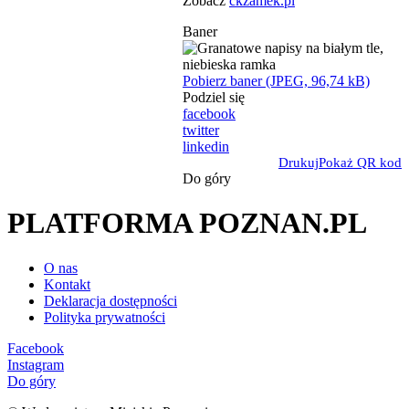
Zobacz
ckzamek.pl
Baner
Pobierz baner (JPEG, 96,74 kB)
Podziel się
facebook
twitter
linkedin
Drukuj
Pokaż QR kod
Do góry
PLATFORMA POZNAN.PL
O nas
Kontakt
Deklaracja dostępności
Polityka prywatności
Facebook
Instagram
Do góry