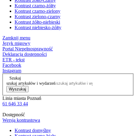
Kontrast żółto-czarny
Kontrast czarno-żółty
Kontrast czarno-zielony
Kontrast zielono-czarny
Kontrast żółto-niebieski
Kontrast niebiesko-żółty
Zamknij menu
Język migowy
Portal Niepełnosprawność
Deklaracja dostępności
ETR - tekst
Facebook
Instagram
Szukaj
szukaj artykułów i wydarzeń
Wyszukaj
Linia miasta Poznań
61 646 33 44
Dostępność
Wersja kontrastowa
Kontrast domyślny
Kontrast czarno-biały