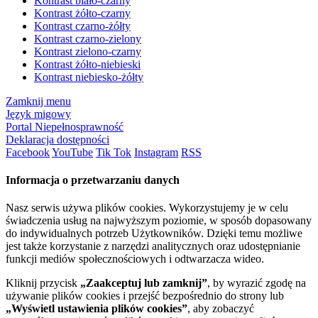
Kontrast biało-czarny
Kontrast żółto-czarny
Kontrast czarno-żółty
Kontrast czarno-zielony
Kontrast zielono-czarny
Kontrast żółto-niebieski
Kontrast niebiesko-żółty
Zamknij menu
Język migowy
Portal Niepełnosprawność
Deklaracja dostępności
Facebook
YouTube
Tik Tok
Instagram
RSS
Informacja o przetwarzaniu danych
Nasz serwis używa plików cookies. Wykorzystujemy je w celu
świadczenia usług na najwyższym poziomie, w sposób dopasowany
do indywidualnych potrzeb Użytkowników. Dzięki temu możliwe
jest także korzystanie z narzędzi analitycznych oraz udostępnianie
funkcji mediów społecznościowych i odtwarzacza wideo.
Kliknij przycisk
„Zaakceptuj lub zamknij”
, by wyrazić zgodę na
używanie plików cookies i przejść bezpośrednio do strony lub
„Wyświetl ustawienia plików cookies”
, aby zobaczyć