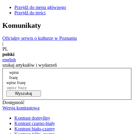
Przejdź do menu głównego
Przejdź do treści
Komunikaty
Oficjalny serwis o kulturze w Poznaniu
|
PL
polski
english
szukaj artykułów i wydarzeń
wpisz
frazę
wpisz frazę
Wyszukaj
Dostępność
Wersja kontrastowa
Kontrast domyślny
Kontrast czarno-biały
Kontrast biało-czarny