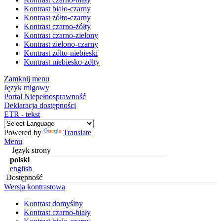
Kontrast biało-czarny
Kontrast żółto-czarny
Kontrast czarno-żółty
Kontrast czarno-zielony
Kontrast zielono-czarny
Kontrast żółto-niebieski
Kontrast niebiesko-żółty
Zamknij menu
Język migowy
Portal Niepełnosprawność
Deklaracja dostępności
ETR - tekst
Powered by
Translate
Menu
Język strony
polski
english
Dostępność
Wersja kontrastowa
Kontrast domyślny
Kontrast czarno-biały