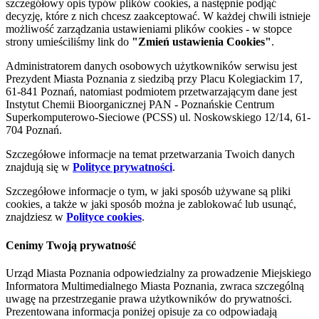
szczegółowy opis typów plików cookies, a następnie podjąć
decyzję, które z nich chcesz zaakceptować. W każdej chwili istnieje
możliwość zarządzania ustawieniami plików cookies - w stopce
strony umieściliśmy link do
"Zmień ustawienia Cookies"
.
Administratorem danych osobowych użytkowników serwisu jest
Prezydent Miasta Poznania z siedzibą przy Placu Kolegiackim 17,
61-841 Poznań, natomiast podmiotem przetwarzającym dane jest
Instytut Chemii Bioorganicznej PAN - Poznańskie Centrum
Superkomputerowo-Sieciowe (PCSS) ul. Noskowskiego 12/14, 61-
704 Poznań.
Szczegółowe informacje na temat przetwarzania Twoich danych
znajdują się w
Polityce prywatności
.
Szczegółowe informacje o tym, w jaki sposób używane są pliki
cookies, a także w jaki sposób można je zablokować lub usunąć,
znajdziesz w
Polityce cookies
.
Cenimy Twoją prywatność
Urząd Miasta Poznania odpowiedzialny za prowadzenie Miejskiego
Informatora Multimedialnego Miasta Poznania, zwraca szczególną
uwagę na przestrzeganie prawa użytkowników do prywatności.
Prezentowana informacja poniżej opisuje za co odpowiadają