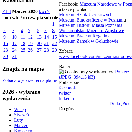
Kalendarium
Facebook:
Muzeum Narodowe w Pozn
a także profilach:
< lut
Marzec 2020
kwi >
Muzeum Sztuk Użytkowych
pon
wto
śro
czw
pią
sob
nie
Muzeum Etnograficzne w Poznani
u
1
Muzeum Historii Miasta Poznania
Wielkopolskie Muzeum Wojskowe
2
3
4
5
6
7
8
Muzeum Pałac w Rogalinie
9
10
11
12
13
14
15
Muzeum Zamek w Gołuchowie
16
17
18
19
20
21
22
23
24
25
26
27
28
29
Zobacz
www.facebook.com/muzeum.narodowe
30
31
Baner
Znajdź na mapie
Pobierz 
(JPEG, 394,13 kB)
Zobacz wydarzenia na planie
Podziel się
facebook
2026 - wybrane
twitter
wydarzenia
linkedin
Drukuj
Poka
Do góry
Wstęp
Styczeń
Luty
Marzec
Kwiecień