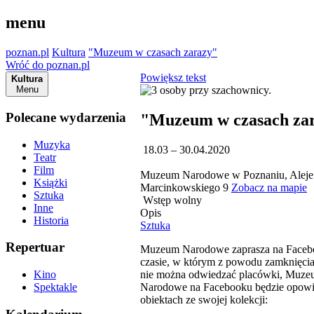
menu
poznan.pl
Kultura
"Muzeum w czasach zarazy"
Wróć do poznan.pl
Powiększ tekst
Kultura
Menu
Polecane wydarzenia
"Muzeum w czasach za
Muzyka
18.03 – 30.04.2020
Teatr
Film
Muzeum Narodowe w Poznaniu, Aleje
Książki
Marcinkowskiego 9
Zobacz na mapie
Sztuka
Wstęp wolny
Inne
Opis
Historia
Sztuka
Repertuar
Muzeum Narodowe zaprasza na Faceb
czasie, w którym z powodu zamknięc
nie można odwiedzać placówki, Muz
Kino
Narodowe na Facebooku będzie opowi
Spektakle
obiektach ze swojej kolekcji: