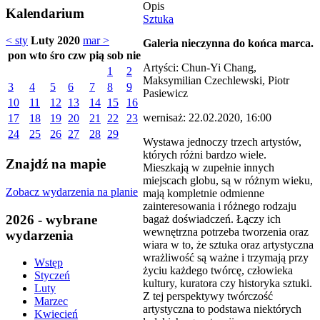
Opis
Kalendarium
Sztuka
< sty
Luty 2020
mar >
Galeria nieczynna do końca marca.
pon
wto
śro
czw
pią
sob
nie
Artyści: Chun-Yi Chang,
1
2
Maksymilian Czechlewski, Piotr
3
4
5
6
7
8
9
Pasiewicz
10
11
12
13
14
15
16
wernisaż: 22.02.2020, 16:00
17
18
19
20
21
22
23
24
25
26
27
28
29
Wystawa jednoczy trzech artystów,
których różni bardzo wiele.
Znajdź na mapie
Mieszkają w zupełnie innych
miejscach globu, są w różnym wieku,
Zobacz wydarzenia na planie
mają kompletnie odmienne
zainteresowania i różnego rodzaju
2026 - wybrane
bagaż doświadczeń. Łączy ich
wewnętrzna potrzeba tworzenia oraz
wydarzenia
wiara w to, że sztuka oraz artystyczna
wrażliwość są ważne i trzymają przy
Wstęp
życiu każdego twórcę, człowieka
Styczeń
kultury, kuratora czy historyka sztuki.
Luty
Z tej perspektywy twórczość
Marzec
artystyczna to podstawa niektórych
Kwiecień