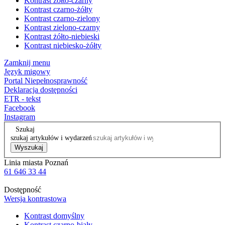
Kontrast żółto-czarny
Kontrast czarno-żółty
Kontrast czarno-zielony
Kontrast zielono-czarny
Kontrast żółto-niebieski
Kontrast niebiesko-żółty
Zamknij menu
Język migowy
Portal Niepełnosprawność
Deklaracja dostępności
ETR - tekst
Facebook
Instagram
Szukaj
szukaj artykułów i wydarzeń
Wyszukaj
Linia miasta Poznań
61 646 33 44
Dostępność
Wersja kontrastowa
Kontrast domyślny
Kontrast czarno-biały