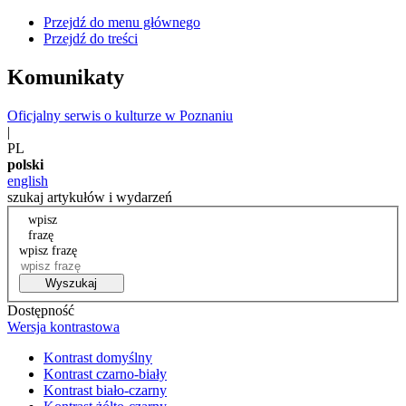
Przejdź do menu głównego
Przejdź do treści
Komunikaty
Oficjalny serwis o kulturze w Poznaniu
|
PL
polski
english
szukaj artykułów i wydarzeń
wpisz
frazę
wpisz frazę
Wyszukaj
Dostępność
Wersja kontrastowa
Kontrast domyślny
Kontrast czarno-biały
Kontrast biało-czarny