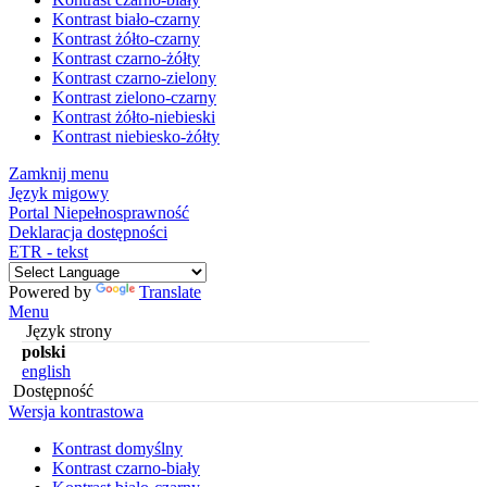
Kontrast biało-czarny
Kontrast żółto-czarny
Kontrast czarno-żółty
Kontrast czarno-zielony
Kontrast zielono-czarny
Kontrast żółto-niebieski
Kontrast niebiesko-żółty
Zamknij menu
Język migowy
Portal Niepełnosprawność
Deklaracja dostępności
ETR - tekst
Powered by
Translate
Menu
Język strony
polski
english
Dostępność
Wersja kontrastowa
Kontrast domyślny
Kontrast czarno-biały