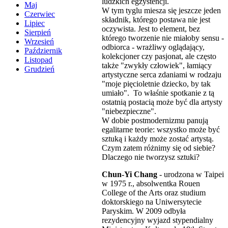
ludzkich egzystencji.
Maj
W tym tyglu miesza się jeszcze jeden
Czerwiec
składnik, którego postawa nie jest
Lipiec
oczywista. Jest to element, bez
Sierpień
którego tworzenie nie miałoby sensu -
Wrzesień
odbiorca - wrażliwy oglądający,
Październik
kolekcjoner czy pasjonat, ale często
Listopad
także "zwykły człowiek", łamiący
Grudzień
artystyczne serca zdaniami w rodzaju
"moje pięcioletnie dziecko, by tak
umiało". To właśnie spotkanie z tą
ostatnią postacią może być dla artysty
"niebezpieczne".
W dobie postmodernizmu panują
egalitarne teorie: wszystko może być
sztuką i każdy może zostać artystą.
Czym zatem różnimy się od siebie?
Dlaczego nie tworzysz sztuki?
Chun-Yi Chang
- urodzona w Taipei
w 1975 r., absolwentka Rouen
College of the Arts oraz studium
doktorskiego na Uniwersytecie
Paryskim. W 2009 odbyła
rezydencyjny wyjazd stypendialny