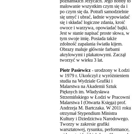
poznańskich Jeżycach. Jego hobby to
malowanie wszystkim czym się da i
po czym się da. Potrafi samodzielnie
się umyć i ubrać, ładnie wypowiadać
się i składać logiczne zdania, kroić
owoce i warzywa, opowiadać bajki.
Jest w stanie napisać proste słowa, w
tym swoje imię. Posiada także
zdolność zapalania światła kijem.
Obrazy maluje głównie farbami
akrylowymi i plakatowymi. Zaczął
tworzyć w wieku 3 lat.
Piotr Pasiewicz
- urodzony w Łodzi
w 1979 r. Ukończył z wyróżnieniem
studia na Wydziale Grafiki i
Malarstwa na Akademii Sztuk
Pięknych im. Władysława
Strzemińskiego w Łodzi w Pracowni
Malarstwa I (Otwarta Księga) prof.
Andrzeja M. Bartczaka. W 2011 roku
otrzymał Stypendium Ministra
Kultury i Dziedzictwa Narodowego.
Tworzy w zakresie grafiki
warsztatowej, rysunku, performance,