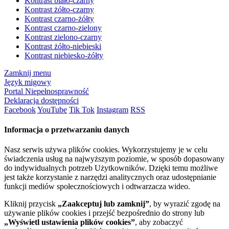
Kontrast biało-czarny
Kontrast żółto-czarny
Kontrast czarno-żółty
Kontrast czarno-zielony
Kontrast zielono-czarny
Kontrast żółto-niebieski
Kontrast niebiesko-żółty
Zamknij menu
Język migowy
Portal Niepełnosprawność
Deklaracja dostępności
Facebook
YouTube
Tik Tok
Instagram
RSS
Informacja o przetwarzaniu danych
Nasz serwis używa plików cookies. Wykorzystujemy je w celu
świadczenia usług na najwyższym poziomie, w sposób dopasowany
do indywidualnych potrzeb Użytkowników. Dzięki temu możliwe
jest także korzystanie z narzędzi analitycznych oraz udostępnianie
funkcji mediów społecznościowych i odtwarzacza wideo.
Kliknij przycisk
„Zaakceptuj lub zamknij”
, by wyrazić zgodę na
używanie plików cookies i przejść bezpośrednio do strony lub
„Wyświetl ustawienia plików cookies”
, aby zobaczyć