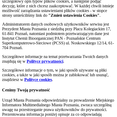
szczegółowy opis typów plików cookies, a następnie podjąć
decyzję, które z nich chcesz zaakceptować. W każdej chwili istnieje
możliwość zarządzania ustawieniami plików cookies - w stopce
strony umieściliśmy link do
"Zmień ustawienia Cookies"
.
Administratorem danych osobowych użytkowników serwisu jest
Prezydent Miasta Poznania z siedzibą przy Placu Kolegiackim 17,
61-841 Poznań, natomiast podmiotem przetwarzającym dane jest
Instytut Chemii Bioorganicznej PAN - Poznańskie Centrum
Superkomputerowo-Sieciowe (PCSS) ul. Noskowskiego 12/14, 61-
704 Poznań.
Szczegółowe informacje na temat przetwarzania Twoich danych
znajdują się w
Polityce prywatności
.
Szczegółowe informacje o tym, w jaki sposób używane są pliki
cookies, a także w jaki sposób można je zablokować lub usunąć,
znajdziesz w
Polityce cookies
.
Cenimy Twoją prywatność
Urząd Miasta Poznania odpowiedzialny za prowadzenie Miejskiego
Informatora Multimedialnego Miasta Poznania, zwraca szczególną
uwagę na przestrzeganie prawa użytkowników do prywatności.
Prezentowana informacja poniżej opisuje za co odpowiadają