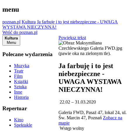
menu
poznan.pl
Kultura
Ja farbuję i to jest niebezpieczne - UWAGA
WYSTAWA NIECZYNNA!
Wróć do poznan.pl
Powiększ tekst
Kultura
Menu
Polecane wydarzenia
Ja farbuję i to jest
Muzyka
Teatr
niebezpieczne -
Film
UWAGA WYSTAWA
Książki
Sztuka
NIECZYNNA!
Inne
Historia
22.02 – 31.03.2020
Repertuar
Galeria FWD, Pasaż 47, lokal 24, ul.
Św. Marcin 47, Poznań
Zobacz na
Kino
mapie
Spektakle
Wstęp wolny