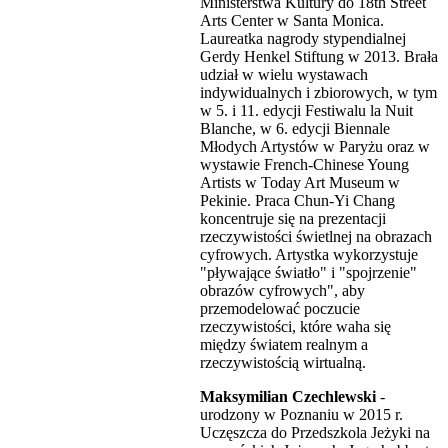
Ministerstwa Kultury do 18th Street
Arts Center w Santa Monica.
Laureatka nagrody stypendialnej
Gerdy Henkel Stiftung w 2013. Brała
udział w wielu wystawach
indywidualnych i zbiorowych, w tym
w 5. i 11. edycji Festiwalu la Nuit
Blanche, w 6. edycji Biennale
Młodych Artystów w Paryżu oraz w
wystawie French-Chinese Young
Artists w Today Art Museum w
Pekinie. Praca Chun-Yi Chang
koncentruje się na prezentacji
rzeczywistości świetlnej na obrazach
cyfrowych. Artystka wykorzystuje
"pływające światło" i "spojrzenie"
obrazów cyfrowych", aby
przemodelować poczucie
rzeczywistości, które waha się
między światem realnym a
rzeczywistością wirtualną.
Maksymilian Czechlewski
-
urodzony w Poznaniu w 2015 r.
Uczęszcza do Przedszkola Jeżyki na