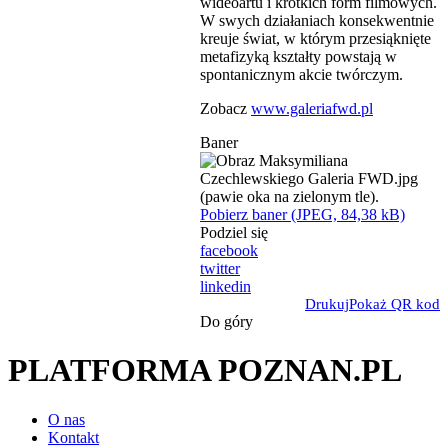
wideoartu i krótkich form filmowych.
W swych działaniach konsekwentnie
kreuje świat, w którym przesiąknięte
metafizyką kształty powstają w
spontanicznym akcie twórczym.
Zobacz
www.galeriafwd.pl
Baner
Pobierz baner (JPEG, 84,38 kB)
Podziel się
facebook
twitter
linkedin
Drukuj
Pokaż QR kod
Do góry
PLATFORMA POZNAN.PL
O nas
Kontakt