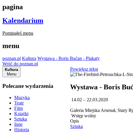
pagina
Kalendarium
Pominąłeś menu
menu
poznan.pl
Kultura
Wystawa - Boris Bućan - Plakaty
Wróć do poznan.pl
Powiększ tekst
Kultura
Menu
Polecane wydarzenia
Wystawa - Boris Buć
Muzyka
14.02 – 22.03.2020
Teatr
Film
Galeria Miejska Arsenał, Stary 
Książki
Wstęp wolny
Sztuka
Opis
Inne
Sztuka
Historia