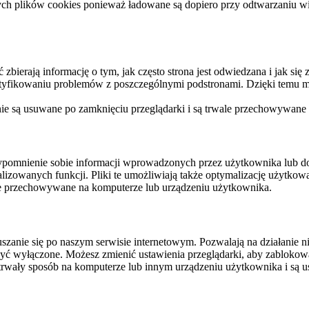
ych plików cookies ponieważ ładowane są dopiero przy odtwarzaniu wid
ierają informację o tym, jak często strona jest odwiedzana i jak się z 
ntyfikowaniu problemów z poszczególnymi podstronami. Dzięki temu mo
 nie są usuwane po zamknięciu przeglądarki i są trwale przechowywane
rzypomnienie sobie informacji wprowadzonych przez użytkownika lub 
nalizowanych funkcji. Pliki te umożliwiają także optymalizację użytko
ale przechowywane na komputerze lub urządzeniu użytkownika.
szanie się po naszym serwisie internetowym. Pozwalają na działanie ni
yć wyłączone. Możesz zmienić ustawienia przeglądarki, aby zablokować
trwały sposób na komputerze lub innym urządzeniu użytkownika i są u