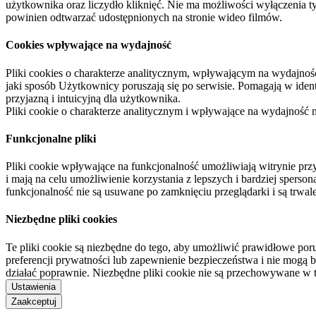
użytkownika oraz liczydło kliknięć. Nie ma możliwości wyłączenia t
powinien odtwarzać udostępnionych na stronie wideo filmów.
Cookies wpływające na wydajność
Pliki cookies o charakterze analitycznym, wpływającym na wydajność zb
jaki sposób Użytkownicy poruszają się po serwisie. Pomagają w ide
przyjazną i intuicyjną dla użytkownika.
Pliki cookie o charakterze analitycznym i wpływające na wydajność
Funkcjonalne pliki
Pliki cookie wpływające na funkcjonalność umożliwiają witrynie p
i mają na celu umożliwienie korzystania z lepszych i bardziej sperso
funkcjonalność nie są usuwane po zamknięciu przeglądarki i są trw
Niezbędne pliki cookies
Te pliki cookie są niezbędne do tego, aby umożliwić prawidłowe poru
preferencji prywatności lub zapewnienie bezpieczeństwa i nie mogą b
działać poprawnie. Niezbędne pliki cookie nie są przechowywane w 
Ustawienia
Zaakceptuj