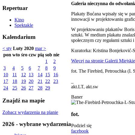
Galeria nieczynna do odwołani
Repertuar
Plakaty Bućana wpisały się w pa
innowacji w projektowaniu grafi
Kino
Spektakle
W projektowaniu plakatów Boris 
sztuki. W medium plakatu znalazł
Kalendarium
społecznym czy regułami sztuki i
< sty
Luty 2020
mar >
Kuratorka: Kristina Bonjeković‑S
pon
wto
śro
czw
pią
sob
nie
Więcej na stronie Galerii Miejskie
1
2
3
4
5
6
7
8
9
fot. The Firebird, Petrouchka (I.
10
11
12
13
14
15
16
_
17
18
19
20
21
22
23
akt.LT, akt.sw
24
25
26
27
28
29
Baner
Znajdź na mapie
Zobacz wydarzenia na planie
fot.
2026 - wybrane wydarzenia
Podziel się
facebook