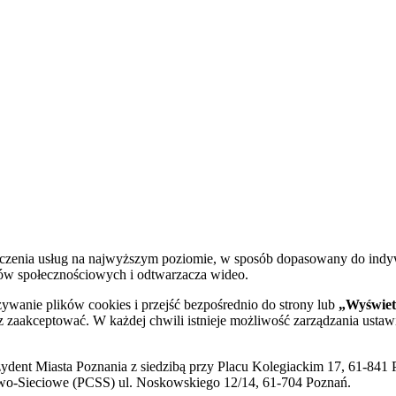
dczenia usług na najwyższym poziomie, w sposób dopasowany do indy
diów społecznościowych i odtwarzacza wideo.
żywanie plików cookies i przejść bezpośrednio do strony lub
„Wyświetl
sz zaakceptować. W każdej chwili istnieje możliwość zarządzania ustaw
ent Miasta Poznania z siedzibą przy Placu Kolegiackim 17, 61-841 P
o-Sieciowe (PCSS) ul. Noskowskiego 12/14, 61-704 Poznań.