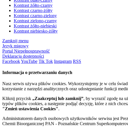
Kontrast biało-czarny
Kontrast żółto-czarny
Kontrast czarno-żółty
Kontrast czarno-zielony
Kontrast zielono-czarny
Kontrast żółto-niebieski
Kontrast niebiesko-żółty
Zamknij menu
Język migowy
Portal Niepełnosprawność
Deklaracja dostępności
Facebook
YouTube
Tik Tok
Instagram
RSS
Informacja o przetwarzaniu danych
Nasz serwis używa plików cookies. Wykorzystujemy je w celu świa
korzystanie z narzędzi analitycznych oraz udostępnianie funkcji me
Kliknij przycisk
„Zaakceptuj lub zamknij”
, by wyrazić zgodę na u
typów plików cookies, a następnie podjąć decyzję, które z nich chce
"Zmień ustawienia Cookies"
.
Administratorem danych osobowych użytkowników serwisu jest Prezyd
Chemii Bioorganicznej PAN - Poznańskie Centrum Superkomputerow