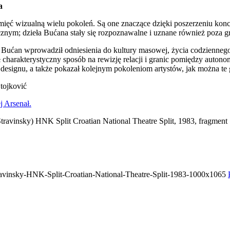
a
mięć wizualną wielu pokoleń. Są one znaczące dzięki poszerzeniu kon
cznym; dzieła Bućana stały się rozpoznawalne i uznane również poza g
Bućan wprowadził odniesienia do kultury masowej, życia codziennego
 charakterystyczny sposób na rewizję relacji i granic pomiędzy autono
 designu, a także pokazał kolejnym pokoleniom artystów, jak można te 
tojković
j Arsenał.
 Stravinsky) HNK Split Croatian National Theatre Split, 1983, fragment