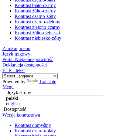
Kontrast biało-czarny
Kontrast żółto-czarny
Kontrast czarno-żółty
Kontrast czarno-zielony
Kontrast zielono-czarny
Kontrast żółto-niebieski
Kontrast niebiesko-żółty
Zamknij menu
Język migowy
Portal Niepełnosprawność
Deklaracja dostępności
ETR - tekst
Powered by
Translate
Menu
Język strony
polski
english
Dostępność
Wersja kontrastowa
Kontrast domyślny
Kontrast czarno-biały