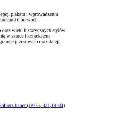
cepcji plakatu i wprowadzeniu
ranicami Chorwacji.
 oraz wielu historycznych stylów
mią w sztuce i kontekstem
granice przesuwać coraz dalej.
Pobierz baner (JPEG, 321,19 kB)