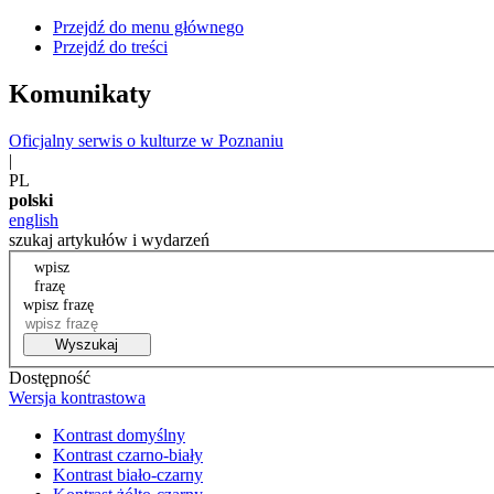
Przejdź do menu głównego
Przejdź do treści
Komunikaty
Oficjalny serwis o kulturze w Poznaniu
|
PL
polski
english
szukaj artykułów i wydarzeń
wpisz
frazę
wpisz frazę
Wyszukaj
Dostępność
Wersja kontrastowa
Kontrast domyślny
Kontrast czarno-biały
Kontrast biało-czarny