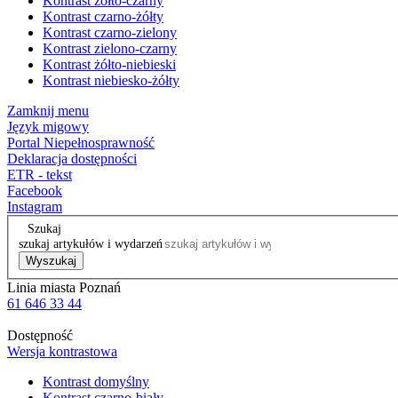
Kontrast żółto-czarny
Kontrast czarno-żółty
Kontrast czarno-zielony
Kontrast zielono-czarny
Kontrast żółto-niebieski
Kontrast niebiesko-żółty
Zamknij menu
Język migowy
Portal Niepełnosprawność
Deklaracja dostępności
ETR - tekst
Facebook
Instagram
Szukaj
szukaj artykułów i wydarzeń
Wyszukaj
Linia miasta Poznań
61 646 33 44
Dostępność
Wersja kontrastowa
Kontrast domyślny
Kontrast czarno-biały