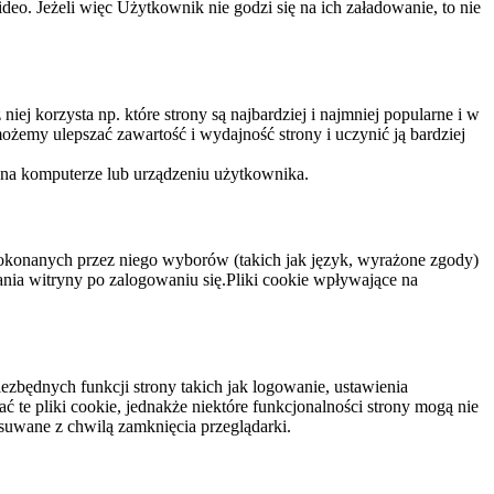
eo. Jeżeli więc Użytkownik nie godzi się na ich załadowanie, to nie
niej korzysta np. które strony są najbardziej i najmniej popularne i w
żemy ulepszać zawartość i wydajność strony i uczynić ją bardziej
 na komputerze lub urządzeniu użytkownika.
dokonanych przez niego wyborów (takich jak język, wyrażone zgody)
wania witryny po zalogowaniu się.Pliki cookie wpływające na
ezbędnych funkcji strony takich jak logowanie, ustawienia
 te pliki cookie, jednakże niektóre funkcjonalności strony mogą nie
suwane z chwilą zamknięcia przeglądarki.