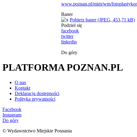
www.poznan.pl/mim/wm/fotoplastykon
Baner
Pobierz baner (JPEG, 453,71 kB)
Podziel się
facebook
twitter
linkedin
Do góry
PLATFORMA POZNAN.PL
O nas
Kontakt
Deklaracja dostępności
Polityka prywatności
Facebook
Instagram
Do góry
© Wydawnictwo Miejskie Posnania