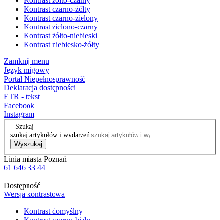
Kontrast żółto-czarny
Kontrast czarno-żółty
Kontrast czarno-zielony
Kontrast zielono-czarny
Kontrast żółto-niebieski
Kontrast niebiesko-żółty
Zamknij menu
Język migowy
Portal Niepełnosprawność
Deklaracja dostępności
ETR - tekst
Facebook
Instagram
Szukaj
szukaj artykułów i wydarzeń
Wyszukaj
Linia miasta Poznań
61 646 33 44
Dostępność
Wersja kontrastowa
Kontrast domyślny
Kontrast czarno-biały