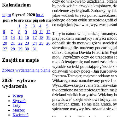
oczy do wiekowego urządzenia, przenie
Kalendarium
by podziwiać niezwykłe krajobrazy, dz
codzienne życie górali. Zobaczymy taki
< gru
Styczeń 2020
lut >
jakie widzieli turyści ponad sześćdziesi
jednego obrotu cyklu stereofotografii
pon
wto
śro
czw
pią
sob
nie
co najpiękniejsze w najwyższym paśmi
1
2
3
4
5
6
7
8
9
10
11
12
Tatry to natura w najbardziej romant
13
14
15
16
17
18
19
przypadkiem romantycy i artyści młodo
odnosili się do motywu gór w swoich d
20
21
22
23
24
25
26
stereofotografie, możemy poczuć się ja
27
28
29
30
31
obrazu Caspara Davida Friedricha
Węd
mgły
. Przyłóżmy oczy do urządzenia i
Znajdź na mapie
rozpościerające się nad nami zaśnieżone
wysokie świerki porastające górskie zb
Zobacz wydarzenia na planie
opisywali wielcy poeci - Jan Kasprowi
Przerwa-Tetmajer, majestat oddany w s
2026 - wybrane
Witkacego oraz namalowany przez Le
Wyczółkowskiego i Jana Stanisławskie
wydarzenia
uwiecznione na stereofotografiach maj
dziełami wielkich artystów. Widzimy 
Wstęp
prawdziwe" dzięki efektowi trójwymia
Styczeń
dla innych sztuk. To nie lada gratka, b
Luty
spiętrzone masywy bez ruszania się ze 
Marzec
Kwiecień