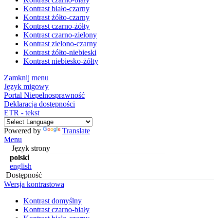
Kontrast biało-czarny
Kontrast żółto-czarny
Kontrast czarno-żółty
Kontrast czarno-zielony
Kontrast zielono-czarny
Kontrast żółto-niebieski
Kontrast niebiesko-żółty
Zamknij menu
Język migowy
Portal Niepełnosprawność
Deklaracja dostępności
ETR - tekst
Powered by
Translate
Menu
Język strony
polski
english
Dostępność
Wersja kontrastowa
Kontrast domyślny
Kontrast czarno-biały