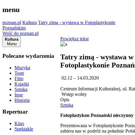
menu
poznan.pl
Kultura
Tatry zimą - wystawa w Fotoplastykonie
Poznańskim
Wróć do poznan.pl
Powiększ tekst
Kultura
Menu
Polecane wydarzenia
Tatry zimą - wystawa w
Fotoplastykonie Pozna
Muzyka
Teatr
02.12 – 14.03.2020
Film
Książki
Centrum Informacji Kulturalnej, ul. Ra
Sztuka
Wstęp wolny
Inne
Opis
Historia
Sztuka
Repertuar
Fotoplastykon Poznański nieczynny 
Kino
Prezentowana w Fotoplastykonie Poz
Spektakle
zabiera nas w podróż na południe Pol