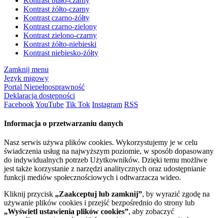
Kontrast biało-czarny
Kontrast żółto-czarny
Kontrast czarno-żółty
Kontrast czarno-zielony
Kontrast zielono-czarny
Kontrast żółto-niebieski
Kontrast niebiesko-żółty
Zamknij menu
Język migowy
Portal Niepełnosprawność
Deklaracja dostępności
Facebook
YouTube
Tik Tok
Instagram
RSS
Informacja o przetwarzaniu danych
Nasz serwis używa plików cookies. Wykorzystujemy je w celu
świadczenia usług na najwyższym poziomie, w sposób dopasowany
do indywidualnych potrzeb Użytkowników. Dzięki temu możliwe
jest także korzystanie z narzędzi analitycznych oraz udostępnianie
funkcji mediów społecznościowych i odtwarzacza wideo.
Kliknij przycisk
„Zaakceptuj lub zamknij”
, by wyrazić zgodę na
używanie plików cookies i przejść bezpośrednio do strony lub
„Wyświetl ustawienia plików cookies”
, aby zobaczyć