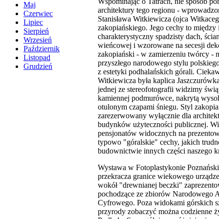
Wspominając o Tatrach, nie sposób p
Maj
architektury tego regionu - wprowadzo
Czerwiec
Stanisława Witkiewicza (ojca Witkaceg
Lipiec
zakopiańskiego. Jego cechy to między
Sierpień
charakterystyczny spadzisty dach, ścia
Wrzesień
wieńcowej i wzorowane na secesji deko
Październik
zakopiański - w zamierzeniu twórcy - 
Listopad
przyszłego narodowego stylu polskiego
Grudzień
z estetyki podhalańskich górali. Ciekaw
Witkiewicza była kaplica Jaszczurów
jednej ze stereofotografii widzimy świ
kamiennej podmurówce, nakrytą wys
otulonym czapami śniegu. Styl zakopia
zarezerwowany wyłącznie dla architektu
budynków użyteczności publicznej. Wi
pensjonatów widocznych na prezentow
typowo "góralskie" cechy, jakich trud
budownictwie innych części naszego kr
Wystawa w Fotoplastykonie Poznańsk
przekracza granice wiekowego urządze
wokół "drewnianej beczki" zaprezento
pochodzące ze zbiorów Narodowego 
Cyfrowego. Poza widokami górskich sz
przyrody zobaczyć można codzienne ż