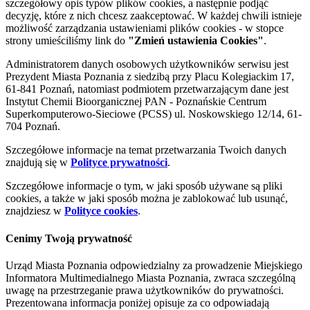
szczegółowy opis typów plików cookies, a następnie podjąć
decyzję, które z nich chcesz zaakceptować. W każdej chwili istnieje
możliwość zarządzania ustawieniami plików cookies - w stopce
strony umieściliśmy link do
"Zmień ustawienia Cookies"
.
Administratorem danych osobowych użytkowników serwisu jest
Prezydent Miasta Poznania z siedzibą przy Placu Kolegiackim 17,
61-841 Poznań, natomiast podmiotem przetwarzającym dane jest
Instytut Chemii Bioorganicznej PAN - Poznańskie Centrum
Superkomputerowo-Sieciowe (PCSS) ul. Noskowskiego 12/14, 61-
704 Poznań.
Szczegółowe informacje na temat przetwarzania Twoich danych
znajdują się w
Polityce prywatności
.
Szczegółowe informacje o tym, w jaki sposób używane są pliki
cookies, a także w jaki sposób można je zablokować lub usunąć,
znajdziesz w
Polityce cookies
.
Cenimy Twoją prywatność
Urząd Miasta Poznania odpowiedzialny za prowadzenie Miejskiego
Informatora Multimedialnego Miasta Poznania, zwraca szczególną
uwagę na przestrzeganie prawa użytkowników do prywatności.
Prezentowana informacja poniżej opisuje za co odpowiadają