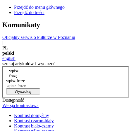
Przejdź do menu głównego
Przejdź do treści
Komunikaty
Oficjalny serwis o kulturze w Poznaniu
|
PL
polski
english
szukaj artykułów i wydarzeń
wpisz
frazę
wpisz frazę
Wyszukaj
Dostępność
Wersja kontrastowa
Kontrast domyślny
Kontrast czarno-biały
Kontrast biało-czarny