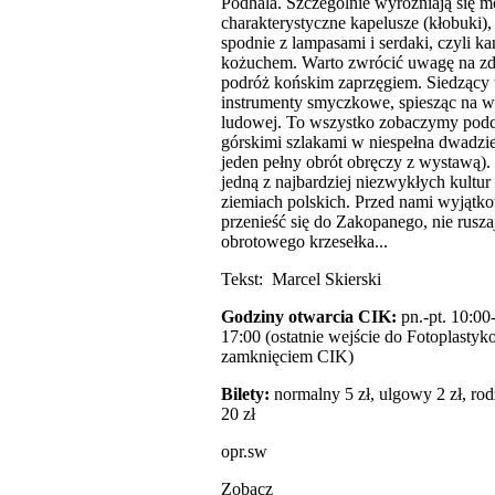
Podhala. Szczególnie wyróżniają się m
charakterystyczne kapelusze (kłobuki),
spodnie z lampasami i serdaki, czyli k
kożuchem. Warto zwrócić uwagę na zd
podróż końskim zaprzęgiem. Siedzący 
instrumenty smyczkowe, spiesząc na 
ludowej. To wszystko zobaczymy pod
górskimi szlakami w niespełna dwadzieś
jeden pełny obrót obręczy z wystawą).
jedną z najbardziej niezwykłych kultu
ziemiach polskich. Przed nami wyjątko
przenieść się do Zakopanego, nie rusza
obrotowego krzesełka...
Tekst: Marcel Skierski
Godziny otwarcia CIK:
pn.-pt. 10:00-
17:00 (ostatnie wejście do Fotoplasty
zamknięciem CIK)
Bilety:
normalny 5 zł, ulgowy 2 zł, ro
20 zł
opr.sw
Zobacz