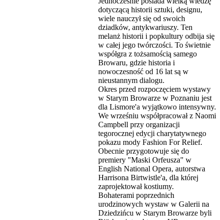
Jednocześnie posiada wielką wiedzę
dotyczącą historii sztuki, designu,
wiele nauczył się od swoich
dziadków, antykwariuszy. Ten
melanż historii i popkultury odbija się
w całej jego twórczości. To świetnie
współgra z tożsamością samego
Browaru, gdzie historia i
nowoczesność od 16 lat są w
nieustannym dialogu.
Okres przed rozpoczęciem wystawy
w Starym Browarze w Poznaniu jest
dla Lismore'a wyjątkowo intensywny.
We wrześniu współpracował z Naomi
Campbell przy organizacji
tegorocznej edycji charytatywnego
pokazu mody Fashion For Relief.
Obecnie przygotowuje się do
premiery "Maski Orfeusza" w
English National Opera, autorstwa
Harrisona Birtwistle'a, dla której
zaprojektował kostiumy.
Bohaterami poprzednich
urodzinowych wystaw w Galerii na
Dziedzińcu w Starym Browarze byli