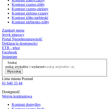
Kontrast żółto-czarny
Kontrast czarno-żółty
Kontrast czarno-zielony
Kontrast zielono-czarny
Kontrast żółto-niebieski
Kontrast niebiesko-żółty
Zamknij menu
Język migowy
Portal Niepełnosprawność
Deklaracja dostępności
ETR - tekst
Facebook
Instagram
Szukaj
szukaj artykułów i wydarzeń
Wyszukaj
Linia miasta Poznań
61 646 33 44
Dostępność
Wersja kontrastowa
Kontrast domyślny
Kontrast czarno-biały