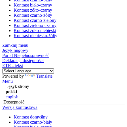
Kontrast biało-czarny
Kontrast żółto-czarny
Kontrast czarno-żółty
Kontrast czarno-zielony
Kontrast zielono-czarny
Kontrast żółto-niebieski
Kontrast niebiesko-żółty
Zamknij menu
Język migowy
Portal Niepełnosprawność
Deklaracja dostępności
ETR - tekst
Powered by
Translate
Menu
Język strony
polski
english
Dostępność
Wersja kontrastowa
Kontrast domyślny
Kontrast czarno-biały