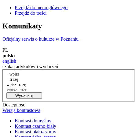
Przejdź do menu głównego
Przejdź do treści
Komunikaty
Oficjalny serwis o kulturze w Poznaniu
|
PL
polski
english
szukaj artykułów i wydarzeń
wpisz
frazę
wpisz frazę
Wyszukaj
Dostępność
Wersja kontrastowa
Kontrast domyślny
Kontrast czarno-biały
Kontrast biało-czarny