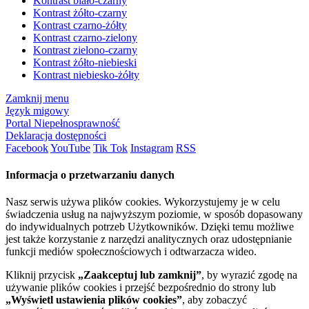
Kontrast biało-czarny
Kontrast żółto-czarny
Kontrast czarno-żółty
Kontrast czarno-zielony
Kontrast zielono-czarny
Kontrast żółto-niebieski
Kontrast niebiesko-żółty
Zamknij menu
Język migowy
Portal Niepełnosprawność
Deklaracja dostępności
Facebook
YouTube
Tik Tok
Instagram
RSS
Informacja o przetwarzaniu danych
Nasz serwis używa plików cookies. Wykorzystujemy je w celu
świadczenia usług na najwyższym poziomie, w sposób dopasowany
do indywidualnych potrzeb Użytkowników. Dzięki temu możliwe
jest także korzystanie z narzędzi analitycznych oraz udostępnianie
funkcji mediów społecznościowych i odtwarzacza wideo.
Kliknij przycisk
„Zaakceptuj lub zamknij”
, by wyrazić zgodę na
używanie plików cookies i przejść bezpośrednio do strony lub
„Wyświetl ustawienia plików cookies”
, aby zobaczyć