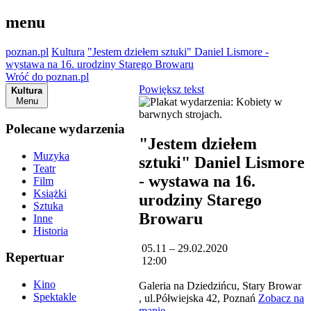
menu
poznan.pl
Kultura
"Jestem dziełem sztuki" Daniel Lismore -
wystawa na 16. urodziny Starego Browaru
Wróć do poznan.pl
Powiększ tekst
Kultura
Menu
Polecane wydarzenia
"Jestem dziełem
Muzyka
sztuki" Daniel Lismore
Teatr
- wystawa na 16.
Film
Książki
urodziny Starego
Sztuka
Browaru
Inne
Historia
05.11 – 29.02.2020
Repertuar
12:00
Kino
Galeria na Dziedzińcu, Stary Browar
Spektakle
, ul.Półwiejska 42, Poznań
Zobacz na
mapie