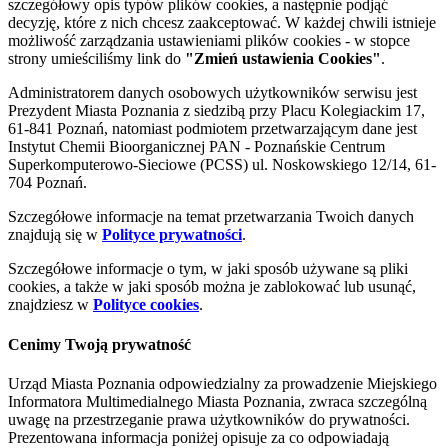
szczegółowy opis typów plików cookies, a następnie podjąć
decyzję, które z nich chcesz zaakceptować. W każdej chwili istnieje
możliwość zarządzania ustawieniami plików cookies - w stopce
strony umieściliśmy link do
"Zmień ustawienia Cookies"
.
Administratorem danych osobowych użytkowników serwisu jest
Prezydent Miasta Poznania z siedzibą przy Placu Kolegiackim 17,
61-841 Poznań, natomiast podmiotem przetwarzającym dane jest
Instytut Chemii Bioorganicznej PAN - Poznańskie Centrum
Superkomputerowo-Sieciowe (PCSS) ul. Noskowskiego 12/14, 61-
704 Poznań.
Szczegółowe informacje na temat przetwarzania Twoich danych
znajdują się w
Polityce prywatności
.
Szczegółowe informacje o tym, w jaki sposób używane są pliki
cookies, a także w jaki sposób można je zablokować lub usunąć,
znajdziesz w
Polityce cookies
.
Cenimy Twoją prywatność
Urząd Miasta Poznania odpowiedzialny za prowadzenie Miejskiego
Informatora Multimedialnego Miasta Poznania, zwraca szczególną
uwagę na przestrzeganie prawa użytkowników do prywatności.
Prezentowana informacja poniżej opisuje za co odpowiadają