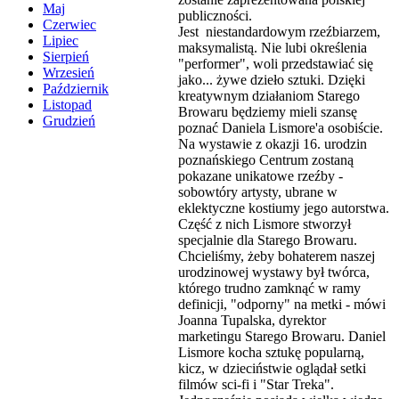
Maj
publiczności.
Czerwiec
Jest niestandardowym rzeźbiarzem,
Lipiec
maksymalistą. Nie lubi określenia
Sierpień
"performer", woli przedstawiać się
Wrzesień
jako... żywe dzieło sztuki. Dzięki
Październik
kreatywnym działaniom Starego
Listopad
Browaru będziemy mieli szansę
Grudzień
poznać Daniela Lismore'a osobiście.
Na wystawie z okazji 16. urodzin
poznańskiego Centrum zostaną
pokazane unikatowe rzeźby -
sobowtóry artysty, ubrane w
eklektyczne kostiumy jego autorstwa.
Część z nich Lismore stworzył
specjalnie dla Starego Browaru.
Chcieliśmy, żeby bohaterem naszej
urodzinowej wystawy był twórca,
którego trudno zamknąć w ramy
definicji, "odporny" na metki - mówi
Joanna Tupalska, dyrektor
marketingu Starego Browaru. Daniel
Lismore kocha sztukę popularną,
kicz, w dzieciństwie oglądał setki
filmów sci-fi i "Star Treka".