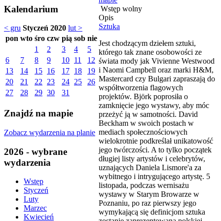
Kalendarium
Wstęp wolny
Opis
Sztuka
< gru
Styczeń 2020
lut >
pon
wto
śro
czw
pią
sob
nie
Jest chodzącym dziełem sztuki,
1
2
3
4
5
którego tak znane osobowości ze
6
7
8
9
10
11
12
świata mody jak Vivienne Westwood
i Naomi Campbell oraz marki H&M,
13
14
15
16
17
18
19
Mastercard czy Bulgari zapraszają do
20
21
22
23
24
25
26
współtworzenia flagowych
27
28
29
30
31
projektów. Björk poprosiła o
zamknięcie jego wystawy, aby móc
Znajdź na mapie
przeżyć ją w samotności. David
Beckham w swoich postach w
mediach społecznościowych
Zobacz wydarzenia na planie
wielokrotnie podkreślał unikatowość
jego twórczości. A to tylko początek
2026 - wybrane
długiej listy artystów i celebrytów,
wydarzenia
uznających Daniela Lismore'a za
wybitnego i intrygującego artystę. 5
Wstęp
listopada, podczas wernisażu
Styczeń
wystawy w Starym Browarze w
Luty
Poznaniu, po raz pierwszy jego
Marzec
wymykającą się definicjom sztuka
Kwiecień
zostanie zaprezentowana polskiej