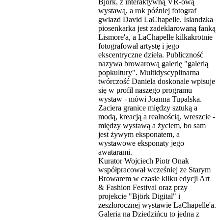
Björk, z interaktywną VR-ową
wystawą, a rok później fotograf
gwiazd David LaChapelle. Islandzka
piosenkarka jest zadeklarowaną fanką
Lismore'a, a LaChapelle kilkakrotnie
fotografował artystę i jego
ekscentryczne dzieła. Publiczność
nazywa browarową galerię "galerią
popkultury". Multidyscyplinarna
twórczość Daniela doskonale wpisuje
się w profil naszego programu
wystaw - mówi Joanna Tupalska.
Zaciera granice między sztuką a
modą, kreacją a realnością, wreszcie -
między wystawą a życiem, bo sam
jest żywym eksponatem, a
wystawowe eksponaty jego
awatarami.
Kurator Wojciech Piotr Onak
współpracował wcześniej ze Starym
Browarem w czasie kilku edycji Art
& Fashion Festival oraz przy
projekcie "Björk Digital" i
zeszłorocznej wystawie LaChapelle'a.
Galeria na Dziedzińcu to jedna z