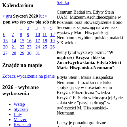
Sztuka
Kalendarium
Centrum Badań im. Edyty Stein
< gru
Styczeń 2020
lut >
UAM, Muzeum Archidiecezjalne w
pon
wto
śro
czw
pią
sob
nie
Poznaniu oraz Stowarzyszenie Bono
Serviamus zapraszają na wernisaż
1
2
3
4
5
wystawy Marii Hiszpańskiej-
6
7
8
9
10
11
12
Neumann - wybitnej polskiej malarki
13
14
15
16
17
18
19
XX wieku.
20
21
22
23
24
25
26
Pełny tytuł wystawy brzmi: "
W
27
28
29
30
31
mądrości Krzyża i blasku
Zmartwychwstania.
Edyta Stein i
Znajdź na mapie
Maria Hiszpańska-Neumann
".
Zobacz wydarzenia na planie
Edyta Stein i Maria Hiszpańska-
Neumann - filozofka i malarka -
2026 - wybrane
spotykają się w doświadczeniu
Krzyża. Filozoficzna "wiedza
wydarzenia
Krzyża" E. Stein wieńcząca jej życie
splata się z "pasyjną drogą" w
Wstęp
twórczości M. Hiszpańskiej-
Styczeń
Neumann.
Luty
Marzec
Łączy je ponadto graniczne
Kwiecień