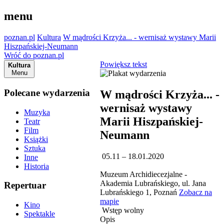
menu
poznan.pl
Kultura
W mądrości Krzyża... - wernisaż wystawy Marii
Hiszpańskiej-Neumann
Wróć do poznan.pl
Powiększ tekst
Kultura
Menu
Polecane wydarzenia
W mądrości Krzyża... -
wernisaż wystawy
Muzyka
Marii Hiszpańskiej-
Teatr
Film
Neumann
Książki
Sztuka
05.11 – 18.01.2020
Inne
Historia
Muzeum Archidiecezjalne -
Akademia Lubrańskiego, ul. Jana
Repertuar
Lubrańskiego 1, Poznań
Zobacz na
mapie
Kino
Wstęp wolny
Spektakle
Opis