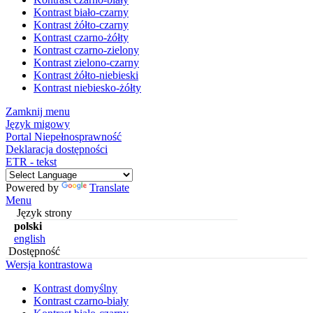
Kontrast biało-czarny
Kontrast żółto-czarny
Kontrast czarno-żółty
Kontrast czarno-zielony
Kontrast zielono-czarny
Kontrast żółto-niebieski
Kontrast niebiesko-żółty
Zamknij menu
Język migowy
Portal Niepełnosprawność
Deklaracja dostępności
ETR - tekst
Powered by
Translate
Menu
Język strony
polski
english
Dostępność
Wersja kontrastowa
Kontrast domyślny
Kontrast czarno-biały