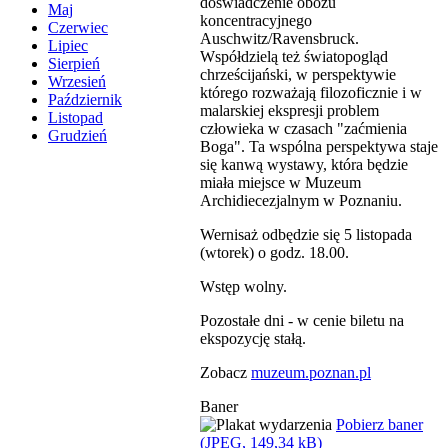
doświadczenie obozu
Maj
koncentracyjnego
Czerwiec
Auschwitz/Ravensbruck.
Lipiec
Współdzielą też światopogląd
Sierpień
chrześcijański, w perspektywie
Wrzesień
którego rozważają filozoficznie i w
Październik
malarskiej ekspresji problem
Listopad
człowieka w czasach "zaćmienia
Grudzień
Boga". Ta wspólna perspektywa staje
się kanwą wystawy, która będzie
miała miejsce w Muzeum
Archidiecezjalnym w Poznaniu.
Wernisaż odbędzie się 5 listopada
(wtorek) o godz. 18.00.
Wstęp wolny.
Pozostałe dni - w cenie biletu na
ekspozycję stałą.
Zobacz
muzeum.poznan.pl
Baner
Pobierz baner
(JPEG, 149,34 kB)