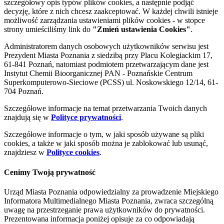
szczegółowy opis typów plików cookies, a następnie podjąć
decyzję, które z nich chcesz zaakceptować. W każdej chwili istnieje
możliwość zarządzania ustawieniami plików cookies - w stopce
strony umieściliśmy link do
"Zmień ustawienia Cookies"
.
Administratorem danych osobowych użytkowników serwisu jest
Prezydent Miasta Poznania z siedzibą przy Placu Kolegiackim 17,
61-841 Poznań, natomiast podmiotem przetwarzającym dane jest
Instytut Chemii Bioorganicznej PAN - Poznańskie Centrum
Superkomputerowo-Sieciowe (PCSS) ul. Noskowskiego 12/14, 61-
704 Poznań.
Szczegółowe informacje na temat przetwarzania Twoich danych
znajdują się w
Polityce prywatności
.
Szczegółowe informacje o tym, w jaki sposób używane są pliki
cookies, a także w jaki sposób można je zablokować lub usunąć,
znajdziesz w
Polityce cookies
.
Cenimy Twoją prywatność
Urząd Miasta Poznania odpowiedzialny za prowadzenie Miejskiego
Informatora Multimedialnego Miasta Poznania, zwraca szczególną
uwagę na przestrzeganie prawa użytkowników do prywatności.
Prezentowana informacja poniżej opisuje za co odpowiadają