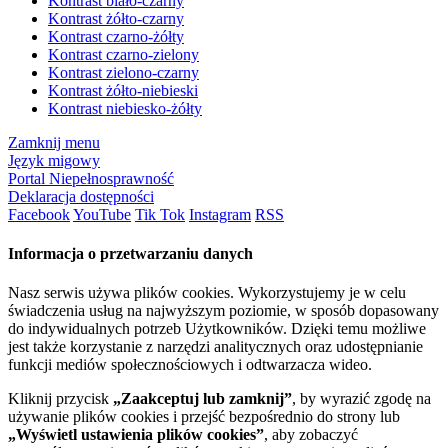
Kontrast biało-czarny
Kontrast żółto-czarny
Kontrast czarno-żółty
Kontrast czarno-zielony
Kontrast zielono-czarny
Kontrast żółto-niebieski
Kontrast niebiesko-żółty
Zamknij menu
Język migowy
Portal Niepełnosprawność
Deklaracja dostępności
Facebook
YouTube
Tik Tok
Instagram
RSS
Informacja o przetwarzaniu danych
Nasz serwis używa plików cookies. Wykorzystujemy je w celu
świadczenia usług na najwyższym poziomie, w sposób dopasowany
do indywidualnych potrzeb Użytkowników. Dzięki temu możliwe
jest także korzystanie z narzędzi analitycznych oraz udostępnianie
funkcji mediów społecznościowych i odtwarzacza wideo.
Kliknij przycisk
„Zaakceptuj lub zamknij”
, by wyrazić zgodę na
używanie plików cookies i przejść bezpośrednio do strony lub
„Wyświetl ustawienia plików cookies”
, aby zobaczyć