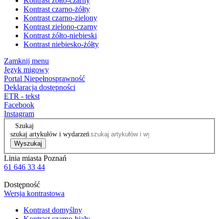
Kontrast żółto-czarny
Kontrast czarno-żółty
Kontrast czarno-zielony
Kontrast zielono-czarny
Kontrast żółto-niebieski
Kontrast niebiesko-żółty
Zamknij menu
Język migowy
Portal Niepełnosprawność
Deklaracja dostępności
ETR - tekst
Facebook
Instagram
Szukaj
szukaj artykułów i wydarzeń
Wyszukaj
Linia miasta Poznań
61 646 33 44
Dostępność
Wersja kontrastowa
Kontrast domyślny
Kontrast czarno-biały