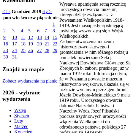
Kalendarium
Wystawa upamiętnia setną rocznicę
uroczystego otwarcia muzeum,
< lis
Grudzień 2019
sty >
którego dzieje związane są z
pon
wto
śro
czw
pią
sob
nie
Powstaniem Wielkopolskim 1918-
1
1919. Jest dzisiaj jedyną istniejącą
instytucją wywodzącą się z Wojsk
2
3
4
5
6
7
8
Wielkopolskich.
9
10
11
12
13
14
15
Zadanie utworzenia muzeum
16
17
18
19
20
21
22
historyczno-wojskowego i
23
24
25
26
27
28
29
gromadzenia w nim różnego rodzaju
30
31
pamiątek powierzono Sekcji
Naukowej Dowództwa Głównego Sił
Zbrojnych b. zaboru pruskiego już w
Znajdź na mapie
marcu 1919 roku. Informacja o tym,
że w Poznaniu powstaje muzeum
Zobacz wydarzenia na planie
historyczno-wojskowe, ukazała się w
rozkazie wydanym przez gen. broni
2026 - wybrane
Józefa Dowbora-Muśnickiego 9 maja
wydarzenia
1919 roku. Uroczystego otwarcia
dokonał Naczelnik Państwa i
Wstęp
Naczelny Wódz Józef Piłsudski
Styczeń
podczas trzydniowych uroczystości
Luty
włączenia Wielkopolski do
Marzec
odrodzonego państwa polskiego 27
Kwiecień
października 1919 roku.