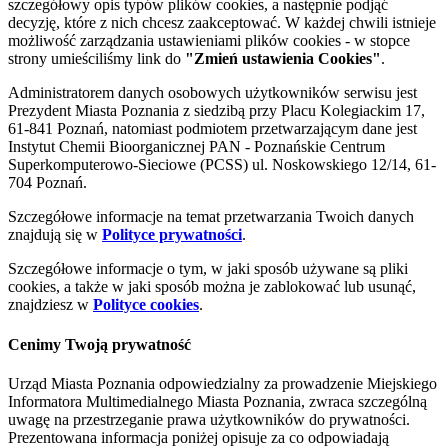
szczegółowy opis typów plików cookies, a następnie podjąć
decyzję, które z nich chcesz zaakceptować. W każdej chwili istnieje
możliwość zarządzania ustawieniami plików cookies - w stopce
strony umieściliśmy link do
"Zmień ustawienia Cookies"
.
Administratorem danych osobowych użytkowników serwisu jest
Prezydent Miasta Poznania z siedzibą przy Placu Kolegiackim 17,
61-841 Poznań, natomiast podmiotem przetwarzającym dane jest
Instytut Chemii Bioorganicznej PAN - Poznańskie Centrum
Superkomputerowo-Sieciowe (PCSS) ul. Noskowskiego 12/14, 61-
704 Poznań.
Szczegółowe informacje na temat przetwarzania Twoich danych
znajdują się w
Polityce prywatności
.
Szczegółowe informacje o tym, w jaki sposób używane są pliki
cookies, a także w jaki sposób można je zablokować lub usunąć,
znajdziesz w
Polityce cookies
.
Cenimy Twoją prywatność
Urząd Miasta Poznania odpowiedzialny za prowadzenie Miejskiego
Informatora Multimedialnego Miasta Poznania, zwraca szczególną
uwagę na przestrzeganie prawa użytkowników do prywatności.
Prezentowana informacja poniżej opisuje za co odpowiadają