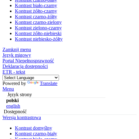
Kontrast biało-czarny
Kontrast żółto-czarny
Kontrast czarno-żółty
Kontrast czarno-zielony
Kontrast zielono-czarny
Kontrast żółto-niebieski
Kontrast niebiesko-żółty
Zamknij menu
Język migowy
Portal Niepełnosprawność
Deklaracja dostępności
ETR - tekst
Powered by
Translate
Menu
Język strony
polski
english
Dostępność
Wersja kontrastowa
Kontrast domyślny
Kontrast czarno-biały