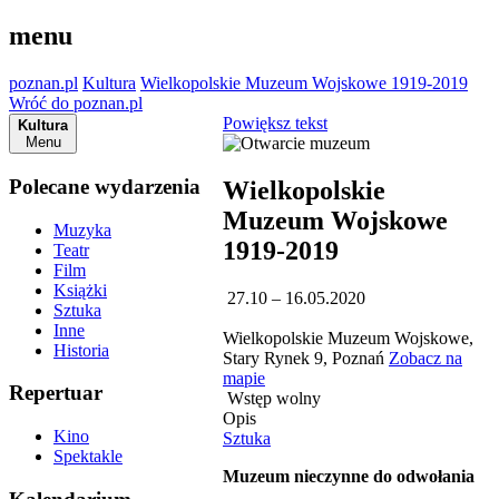
menu
poznan.pl
Kultura
Wielkopolskie Muzeum Wojskowe 1919-2019
Wróć do poznan.pl
Powiększ tekst
Kultura
Menu
Polecane wydarzenia
Wielkopolskie
Muzeum Wojskowe
Muzyka
1919-2019
Teatr
Film
Książki
27.10 – 16.05.2020
Sztuka
Inne
Wielkopolskie Muzeum Wojskowe,
Historia
Stary Rynek 9, Poznań
Zobacz na
mapie
Repertuar
Wstęp wolny
Opis
Kino
Sztuka
Spektakle
Muzeum nieczynne do odwołania