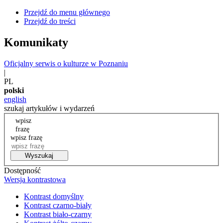
Przejdź do menu głównego
Przejdź do treści
Komunikaty
Oficjalny serwis o kulturze w Poznaniu
|
PL
polski
english
szukaj artykułów i wydarzeń
wpisz
frazę
wpisz frazę
Wyszukaj
Dostępność
Wersja kontrastowa
Kontrast domyślny
Kontrast czarno-biały
Kontrast biało-czarny