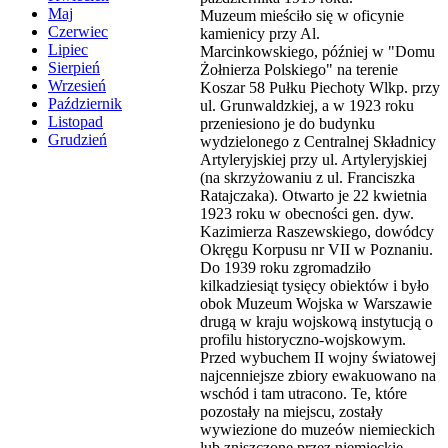
Maj
Muzeum mieściło się w oficynie
Czerwiec
kamienicy przy Al.
Lipiec
Marcinkowskiego, później w "Domu
Sierpień
Żołnierza Polskiego" na terenie
Wrzesień
Koszar 58 Pułku Piechoty Wlkp. przy
Październik
ul. Grunwaldzkiej, a w 1923 roku
Listopad
przeniesiono je do budynku
Grudzień
wydzielonego z Centralnej Składnicy
Artyleryjskiej przy ul. Artyleryjskiej
(na skrzyżowaniu z ul. Franciszka
Ratajczaka). Otwarto je 22 kwietnia
1923 roku w obecności gen. dyw.
Kazimierza Raszewskiego, dowódcy
Okręgu Korpusu nr VII w Poznaniu.
Do 1939 roku zgromadziło
kilkadziesiąt tysięcy obiektów i było
obok Muzeum Wojska w Warszawie
drugą w kraju wojskową instytucją o
profilu historyczno-wojskowym.
Przed wybuchem II wojny światowej
najcenniejsze zbiory ewakuowano na
wschód i tam utracono. Te, które
pozostały na miejscu, zostały
wywiezione do muzeów niemieckich
lub zniszczone przez niemieckie