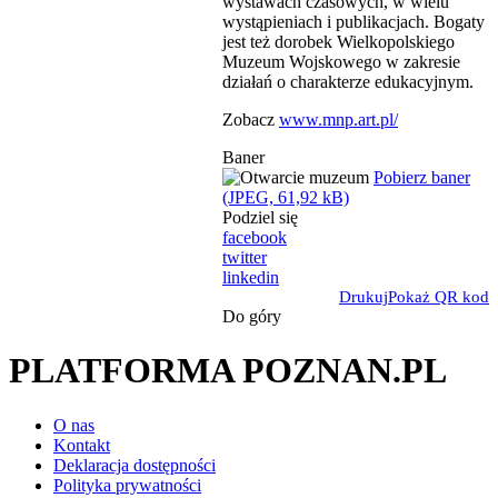
wystawach czasowych, w wielu
wystąpieniach i publikacjach. Bogaty
jest też dorobek Wielkopolskiego
Muzeum Wojskowego w zakresie
działań o charakterze edukacyjnym.
Zobacz
www.mnp.art.pl/
Baner
Pobierz baner
(JPEG, 61,92 kB)
Podziel się
facebook
twitter
linkedin
Drukuj
Pokaż QR kod
Do góry
PLATFORMA POZNAN.PL
O nas
Kontakt
Deklaracja dostępności
Polityka prywatności