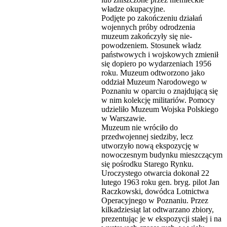
władze okupacyjne.
Podjęte po zakończeniu działań
wojennych próby odrodzenia
muzeum zakończyły się nie-
powodzeniem. Stosunek władz
państwowych i wojskowych zmienił
się dopiero po wydarzeniach 1956
roku. Muzeum odtworzono jako
oddział Muzeum Narodowego w
Poznaniu w oparciu o znajdującą się
w nim kolekcję militariów. Pomocy
udzieliło Muzeum Wojska Polskiego
w Warszawie.
Muzeum nie wróciło do
przedwojennej siedziby, lecz
utworzyło nową ekspozycję w
nowoczesnym budynku mieszczącym
się pośrodku Starego Rynku.
Uroczystego otwarcia dokonał 22
lutego 1963 roku gen. bryg. pilot Jan
Raczkowski, dowódca Lotnictwa
Operacyjnego w Poznaniu. Przez
kilkadziesiąt lat odtwarzano zbiory,
prezentując je w ekspozycji stałej i na