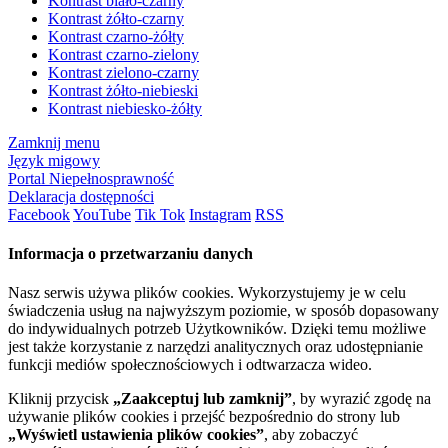
Kontrast biało-czarny
Kontrast żółto-czarny
Kontrast czarno-żółty
Kontrast czarno-zielony
Kontrast zielono-czarny
Kontrast żółto-niebieski
Kontrast niebiesko-żółty
Zamknij menu
Język migowy
Portal Niepełnosprawność
Deklaracja dostępności
Facebook
YouTube
Tik Tok
Instagram
RSS
Informacja o przetwarzaniu danych
Nasz serwis używa plików cookies. Wykorzystujemy je w celu
świadczenia usług na najwyższym poziomie, w sposób dopasowany
do indywidualnych potrzeb Użytkowników. Dzięki temu możliwe
jest także korzystanie z narzędzi analitycznych oraz udostępnianie
funkcji mediów społecznościowych i odtwarzacza wideo.
Kliknij przycisk
„Zaakceptuj lub zamknij”
, by wyrazić zgodę na
używanie plików cookies i przejść bezpośrednio do strony lub
„Wyświetl ustawienia plików cookies”
, aby zobaczyć