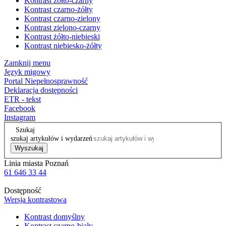
Kontrast żółto-czarny
Kontrast czarno-żółty
Kontrast czarno-zielony
Kontrast zielono-czarny
Kontrast żółto-niebieski
Kontrast niebiesko-żółty
Zamknij menu
Język migowy
Portal Niepełnosprawność
Deklaracja dostępności
ETR - tekst
Facebook
Instagram
Szukaj
szukaj artykułów i wydarzeń
Wyszukaj
Linia miasta Poznań
61 646 33 44
Dostępność
Wersja kontrastowa
Kontrast domyślny
Kontrast czarno-biały