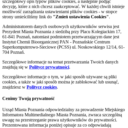
szczegółowy opis typów plików cookies, a następnie podjąć
decyzję, które z nich chcesz zaakceptować. W każdej chwili istnieje
możliwość zarządzania ustawieniami plików cookies - w stopce
strony umieściliśmy link do
"Zmień ustawienia Cookies"
.
Administratorem danych osobowych użytkowników serwisu jest
Prezydent Miasta Poznania z siedzibą przy Placu Kolegiackim 17,
61-841 Poznań, natomiast podmiotem przetwarzającym dane jest
Instytut Chemii Bioorganicznej PAN - Poznańskie Centrum
Superkomputerowo-Sieciowe (PCSS) ul. Noskowskiego 12/14, 61-
704 Poznań.
Szczegółowe informacje na temat przetwarzania Twoich danych
znajdują się w
Polityce prywatności
.
Szczegółowe informacje o tym, w jaki sposób używane są pliki
cookies, a także w jaki sposób można je zablokować lub usunąć,
znajdziesz w
Polityce cookies
.
Cenimy Twoją prywatność
Urząd Miasta Poznania odpowiedzialny za prowadzenie Miejskiego
Informatora Multimedialnego Miasta Poznania, zwraca szczególną
uwagę na przestrzeganie prawa użytkowników do prywatności.
Prezentowana informacja poniżej opisuje za co odpowiadają