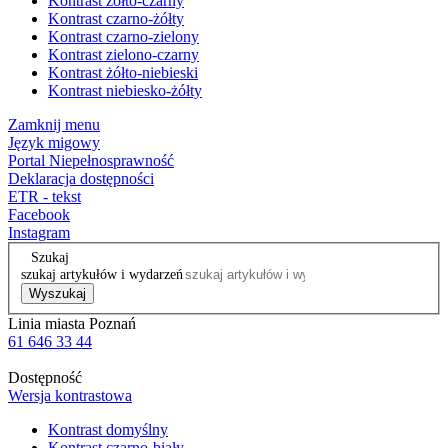
Kontrast żółto-czarny
Kontrast czarno-żółty
Kontrast czarno-zielony
Kontrast zielono-czarny
Kontrast żółto-niebieski
Kontrast niebiesko-żółty
Zamknij menu
Język migowy
Portal Niepełnosprawność
Deklaracja dostępności
ETR - tekst
Facebook
Instagram
Szukaj
szukaj artykułów i wydarzeń
Wyszukaj
Linia miasta Poznań
61 646 33 44
Dostępność
Wersja kontrastowa
Kontrast domyślny
Kontrast czarno-biały