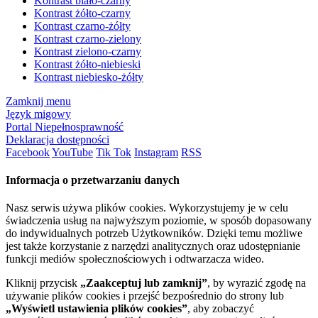
Kontrast biało-czarny
Kontrast żółto-czarny
Kontrast czarno-żółty
Kontrast czarno-zielony
Kontrast zielono-czarny
Kontrast żółto-niebieski
Kontrast niebiesko-żółty
Zamknij menu
Język migowy
Portal Niepełnosprawność
Deklaracja dostępności
Facebook
YouTube
Tik Tok
Instagram
RSS
Informacja o przetwarzaniu danych
Nasz serwis używa plików cookies. Wykorzystujemy je w celu
świadczenia usług na najwyższym poziomie, w sposób dopasowany
do indywidualnych potrzeb Użytkowników. Dzięki temu możliwe
jest także korzystanie z narzędzi analitycznych oraz udostępnianie
funkcji mediów społecznościowych i odtwarzacza wideo.
Kliknij przycisk
„Zaakceptuj lub zamknij”
, by wyrazić zgodę na
używanie plików cookies i przejść bezpośrednio do strony lub
„Wyświetl ustawienia plików cookies”
, aby zobaczyć