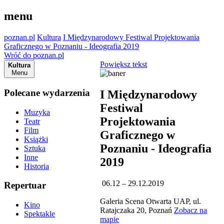
menu
poznan.pl
Kultura
I Międzynarodowy Festiwal Projektowania
Graficznego w Poznaniu - Ideografia 2019
Wróć do poznan.pl
Powiększ tekst
Kultura
Menu
Polecane wydarzenia
I Międzynarodowy
Festiwal
Muzyka
Projektowania
Teatr
Film
Graficznego w
Książki
Poznaniu - Ideografia
Sztuka
Inne
2019
Historia
06.12 – 29.12.2019
Repertuar
Galeria Scena Otwarta UAP, ul.
Kino
Ratajczaka 20, Poznań
Zobacz na
Spektakle
mapie