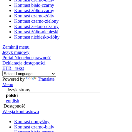
Kontrast biało-czarny
Kontrast żółto-czarny
Kontrast czarno-żółty
Kontrast czarno-zielony
Kontrast zielono-czarny
Kontrast żółto-niebieski
Kontrast niebiesko-żółty
Zamknij menu
Język migowy
Portal Niepełnosprawność
Deklaracja dostępności
ETR - tekst
Powered by
Translate
Menu
Język strony
polski
english
Dostępność
Wersja kontrastowa
Kontrast domyślny
Kontrast czarno-biały