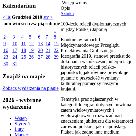
Wstęp wolny
Kalendarium
Opis
Sztuka
< lis
Grudzień 2019
sty >
pon
wto
śro
czw
pią
sob
nie
100-lecie relacji dyplomatycznych
między Polską i Japonią
1
2
3
4
5
6
7
8
Konkurs w ramach I
9
10
11
12
13
14
15
Międzynarodowego Przeglądu
16
17
18
19
20
21
22
Projektowania Graficznego
Ideografia 2019, stanowi pretekst do
23
24
25
26
27
28
29
dokonania współczesnej interpretacji
30
31
historycznych relacji polsko-
japońskich, jak również prowokuje
Znajdź na mapie
pytanie o przyszłość wymiany
kulturalnej pomiędzy naszymi
Zobacz wydarzenia na planie
krajami.
Tematyka prac zgłaszanych w
2026 - wybrane
kategorii Ideograf dotyczyć powinna
wydarzenia
zatem wielowymiarowych i
wielowątkowych rozważań́ nad
Wstęp
znaczeniem jubileuszu dla tożsamości
Styczeń
zarówno polskiej, jak i japońskiej.
Luty
Plakat, jak żadne inne medium,
Marzec