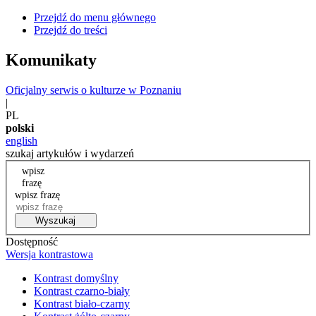
Przejdź do menu głównego
Przejdź do treści
Komunikaty
Oficjalny serwis o kulturze w Poznaniu
|
PL
polski
english
szukaj artykułów i wydarzeń
wpisz
frazę
wpisz frazę
Wyszukaj
Dostępność
Wersja kontrastowa
Kontrast domyślny
Kontrast czarno-biały
Kontrast biało-czarny