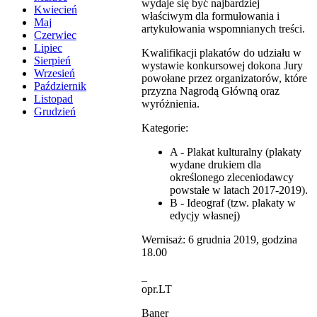
wydaje się być najbardziej
Kwiecień
właściwym dla formułowania i
Maj
artykułowania wspomnianych treści.
Czerwiec
Lipiec
Kwalifikacji plakatów do udziału w
Sierpień
wystawie konkursowej dokona Jury
Wrzesień
powołane przez organizatorów, które
Październik
przyzna Nagrodą Główną oraz
Listopad
wyróżnienia.
Grudzień
Kategorie:
A - Plakat kulturalny (plakaty
wydane drukiem dla
określonego zleceniodawcy
powstałe w latach 2017-2019).
B - Ideograf (tzw. plakaty w
edycjy własnej)
Wernisaż: 6 grudnia 2019, godzina
18.00
_
opr.LT
Baner