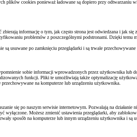
ych plików cookies ponieważ ładowane są dopiero przy odtwarzaniu wid
ierają informację o tym, jak często strona jest odwiedzana i jak się z 
ntyfikowaniu problemów z poszczególnymi podstronami. Dzięki temu mo
 nie są usuwane po zamknięciu przeglądarki i są trwale przechowywane
rzypomnienie sobie informacji wprowadzonych przez użytkownika lub 
nalizowanych funkcji. Pliki te umożliwiają także optymalizację użytko
ale przechowywane na komputerze lub urządzeniu użytkownika.
szanie się po naszym serwisie internetowym. Pozwalają na działanie ni
yć wyłączone. Możesz zmienić ustawienia przeglądarki, aby zablokować
trwały sposób na komputerze lub innym urządzeniu użytkownika i są u