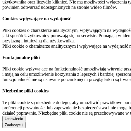
użytkownika oraz liczydło kliknięć. Nie ma możliwości wyłączenia t
powinien odtwarzać udostępnionych na stronie wideo filmów.
Cookies wpływające na wydajność
Pliki cookies o charakterze analitycznym, wpływającym na wydajność zb
jaki sposób Użytkownicy poruszają się po serwisie. Pomagają w ide
przyjazną i intuicyjną dla użytkownika.
Pliki cookie o charakterze analitycznym i wpływające na wydajność
Funkcjonalne pliki
Pliki cookie wpływające na funkcjonalność umożliwiają witrynie p
i mają na celu umożliwienie korzystania z lepszych i bardziej sperso
funkcjonalność nie są usuwane po zamknięciu przeglądarki i są trw
Niezbędne pliki cookies
Te pliki cookie są niezbędne do tego, aby umożliwić prawidłowe poru
preferencji prywatności lub zapewnienie bezpieczeństwa i nie mogą b
działać poprawnie. Niezbędne pliki cookie nie są przechowywane w 
Ustawienia
Zaakceptuj