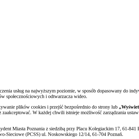
dczenia usług na najwyższym poziomie, w sposób dopasowany do indy
diów społecznościowych i odtwarzacza wideo.
żywanie plików cookies i przejść bezpośrednio do strony lub
„Wyświetl
sz zaakceptować. W każdej chwili istnieje możliwość zarządzania ustaw
ent Miasta Poznania z siedzibą przy Placu Kolegiackim 17, 61-841 P
o-Sieciowe (PCSS) ul. Noskowskiego 12/14, 61-704 Poznań.