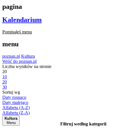
pagina
Kalendarium
Pominąłeś menu
menu
poznan.pl
Kultura
Wróć do poznan.pl
Liczba wyników na stronie
20
10
20
30
Sortuj wg
Daty rosnąco
Daty malejąco
Alfabetu (A-Z)
Alfabetu (Z-A)
Kultura
Menu
Filtruj według kategorii