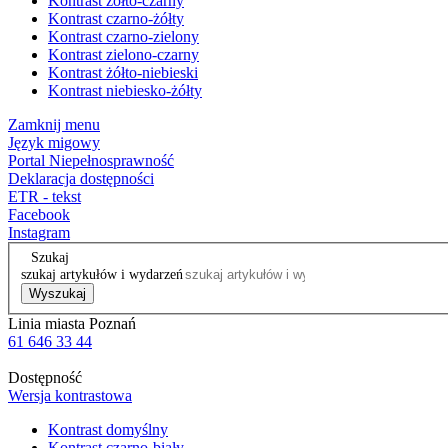
Kontrast żółto-czarny
Kontrast czarno-żółty
Kontrast czarno-zielony
Kontrast zielono-czarny
Kontrast żółto-niebieski
Kontrast niebiesko-żółty
Zamknij menu
Język migowy
Portal Niepełnosprawność
Deklaracja dostępności
ETR - tekst
Facebook
Instagram
Szukaj
szukaj artykułów i wydarzeń
Wyszukaj
Linia miasta Poznań
61 646 33 44
Dostępność
Wersja kontrastowa
Kontrast domyślny
Kontrast czarno-biały