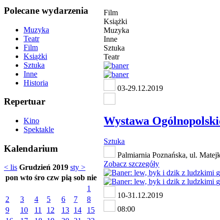
Polecane wydarzenia
Film
Książki
Muzyka
Muzyka
Teatr
Inne
Film
Sztuka
Książki
Teatr
Sztuka
Inne
Historia
03-29.12.2019
Repertuar
Wystawa Ogólnopolski
Kino
Spektakle
Sztuka
Kalendarium
Palmiarnia Poznańska, ul. Matej
Zobacz szczegóły
< lis
Grudzień 2019
sty >
pon
wto
śro
czw
pią
sob
nie
1
10-31.12.2019
2
3
4
5
6
7
8
08:00
9
10
11
12
13
14
15