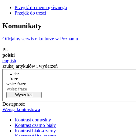
Przejdź do menu głównego
Przejdź do treści
Komunikaty
Oficjalny serwis o kulturze w Poznaniu
|
PL
polski
english
szukaj artykułów i wydarzeń
wpisz
frazę
wpisz frazę
Wyszukaj
Dostępność
Wersja kontrastowa
Kontrast domyślny
Kontrast czarno-biały
Kontrast biało-czarny