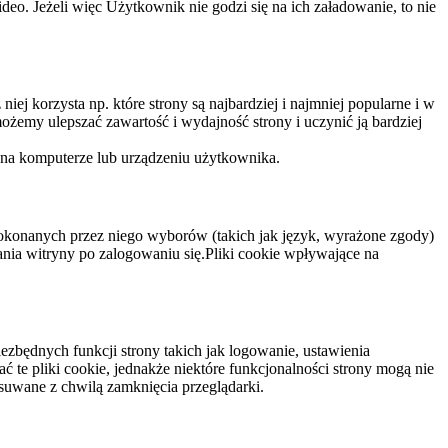
eo. Jeżeli więc Użytkownik nie godzi się na ich załadowanie, to nie
niej korzysta np. które strony są najbardziej i najmniej popularne i w
żemy ulepszać zawartość i wydajność strony i uczynić ją bardziej
 na komputerze lub urządzeniu użytkownika.
dokonanych przez niego wyborów (takich jak język, wyrażone zgody)
wania witryny po zalogowaniu się.Pliki cookie wpływające na
ezbędnych funkcji strony takich jak logowanie, ustawienia
 te pliki cookie, jednakże niektóre funkcjonalności strony mogą nie
suwane z chwilą zamknięcia przeglądarki.