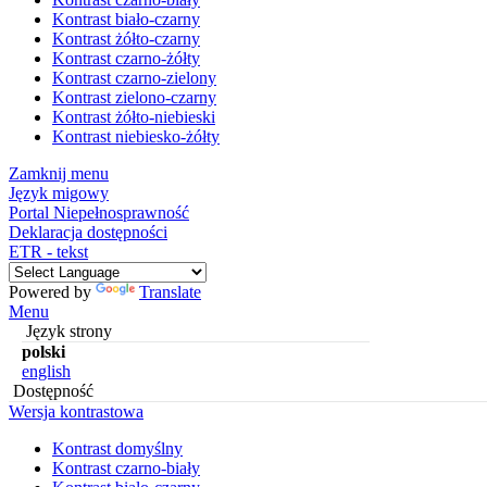
Kontrast biało-czarny
Kontrast żółto-czarny
Kontrast czarno-żółty
Kontrast czarno-zielony
Kontrast zielono-czarny
Kontrast żółto-niebieski
Kontrast niebiesko-żółty
Zamknij menu
Język migowy
Portal Niepełnosprawność
Deklaracja dostępności
ETR - tekst
Powered by
Translate
Menu
Język strony
polski
english
Dostępność
Wersja kontrastowa
Kontrast domyślny
Kontrast czarno-biały