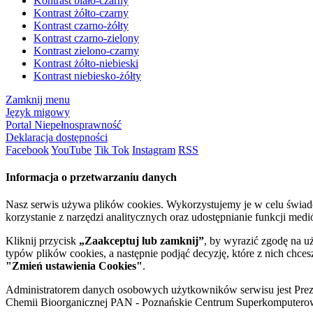
Kontrast biało-czarny
Kontrast żółto-czarny
Kontrast czarno-żółty
Kontrast czarno-zielony
Kontrast zielono-czarny
Kontrast żółto-niebieski
Kontrast niebiesko-żółty
Zamknij menu
Język migowy
Portal Niepełnosprawność
Deklaracja dostępności
Facebook
YouTube
Tik Tok
Instagram
RSS
Informacja o przetwarzaniu danych
Nasz serwis używa plików cookies. Wykorzystujemy je w celu świa
korzystanie z narzędzi analitycznych oraz udostępnianie funkcji me
Kliknij przycisk
„Zaakceptuj lub zamknij”
, by wyrazić zgodę na u
typów plików cookies, a następnie podjąć decyzję, które z nich chce
"Zmień ustawienia Cookies"
.
Administratorem danych osobowych użytkowników serwisu jest Prezyd
Chemii Bioorganicznej PAN - Poznańskie Centrum Superkomputerow