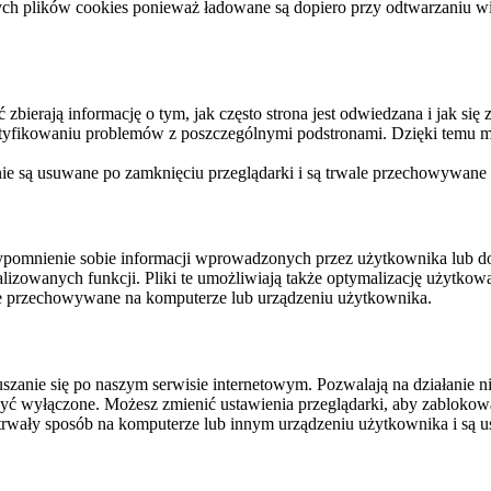
ych plików cookies ponieważ ładowane są dopiero przy odtwarzaniu wid
ierają informację o tym, jak często strona jest odwiedzana i jak się z 
ntyfikowaniu problemów z poszczególnymi podstronami. Dzięki temu mo
 nie są usuwane po zamknięciu przeglądarki i są trwale przechowywane
rzypomnienie sobie informacji wprowadzonych przez użytkownika lub 
nalizowanych funkcji. Pliki te umożliwiają także optymalizację użytko
ale przechowywane na komputerze lub urządzeniu użytkownika.
szanie się po naszym serwisie internetowym. Pozwalają na działanie ni
yć wyłączone. Możesz zmienić ustawienia przeglądarki, aby zablokować
trwały sposób na komputerze lub innym urządzeniu użytkownika i są u