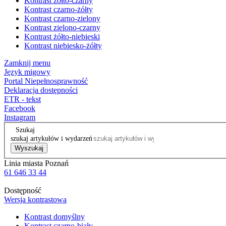
Kontrast żółto-czarny
Kontrast czarno-żółty
Kontrast czarno-zielony
Kontrast zielono-czarny
Kontrast żółto-niebieski
Kontrast niebiesko-żółty
Zamknij menu
Język migowy
Portal Niepełnosprawność
Deklaracja dostępności
ETR - tekst
Facebook
Instagram
Szukaj
szukaj artykułów i wydarzeń
Wyszukaj
Linia miasta Poznań
61 646 33 44
Dostępność
Wersja kontrastowa
Kontrast domyślny
Kontrast czarno-biały