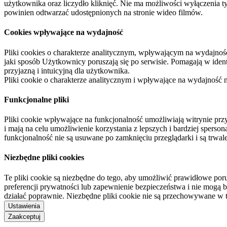
użytkownika oraz liczydło kliknięć. Nie ma możliwości wyłączenia t
powinien odtwarzać udostępnionych na stronie wideo filmów.
Cookies wpływające na wydajność
Pliki cookies o charakterze analitycznym, wpływającym na wydajność zb
jaki sposób Użytkownicy poruszają się po serwisie. Pomagają w ide
przyjazną i intuicyjną dla użytkownika.
Pliki cookie o charakterze analitycznym i wpływające na wydajność
Funkcjonalne pliki
Pliki cookie wpływające na funkcjonalność umożliwiają witrynie p
i mają na celu umożliwienie korzystania z lepszych i bardziej sperso
funkcjonalność nie są usuwane po zamknięciu przeglądarki i są trw
Niezbędne pliki cookies
Te pliki cookie są niezbędne do tego, aby umożliwić prawidłowe poru
preferencji prywatności lub zapewnienie bezpieczeństwa i nie mogą b
działać poprawnie. Niezbędne pliki cookie nie są przechowywane w 
Ustawienia
Zaakceptuj