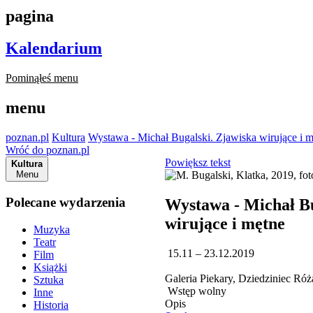
pagina
Kalendarium
Pominąłeś menu
menu
poznan.pl
Kultura
Wystawa - Michał Bugalski. Zjawiska wirujące i 
Wróć do poznan.pl
Powiększ tekst
Kultura
Menu
Polecane wydarzenia
Wystawa - Michał Bu
wirujące i mętne
Muzyka
Teatr
15.11 – 23.12.2019
Film
Książki
Galeria Piekary, Dziedziniec Ró
Sztuka
Wstęp wolny
Inne
Opis
Historia