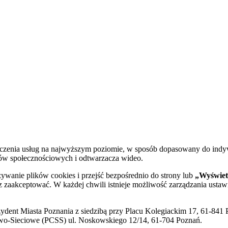
dczenia usług na najwyższym poziomie, w sposób dopasowany do indy
diów społecznościowych i odtwarzacza wideo.
żywanie plików cookies i przejść bezpośrednio do strony lub
„Wyświetl
sz zaakceptować. W każdej chwili istnieje możliwość zarządzania ustaw
ent Miasta Poznania z siedzibą przy Placu Kolegiackim 17, 61-841 P
o-Sieciowe (PCSS) ul. Noskowskiego 12/14, 61-704 Poznań.