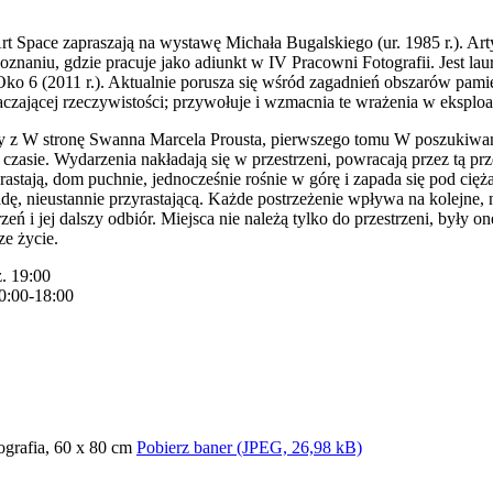
rt Space zapraszają na wystawę Michała Bugalskiego (ur. 1985 r.). Art
znaniu, gdzie pracuje jako adiunkt w IV Pracowni Fotografii. Jest la
ko 6 (2011 r.). Aktualnie porusza się wśród zagadnień obszarów pamię
czającej rzeczywistości; przywołuje i wzmacnia te wrażenia w eksp
ty z W stronę Swanna Marcela Prousta, pierwszego tomu W poszukiwan
czasie. Wydarzenia nakładają się w przestrzeni, powracają przez tą prze
arastają, dom puchnie, jednocześnie rośnie w górę i zapada się pod cię
ę, nieustannie przyrastającą. Każde postrzeżenie wpływa na kolejne, 
rzeń i jej dalszy odbiór. Miejsca nie należą tylko do przestrzeni, były 
ze życie.
. 19:00
0:00-18:00
Pobierz baner (JPEG, 26,98 kB)