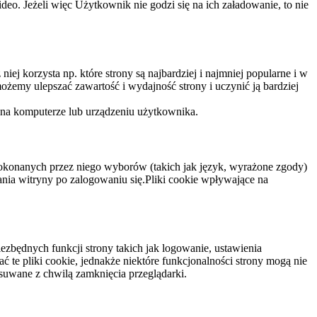
eo. Jeżeli więc Użytkownik nie godzi się na ich załadowanie, to nie
niej korzysta np. które strony są najbardziej i najmniej popularne i w
żemy ulepszać zawartość i wydajność strony i uczynić ją bardziej
 na komputerze lub urządzeniu użytkownika.
dokonanych przez niego wyborów (takich jak język, wyrażone zgody)
wania witryny po zalogowaniu się.Pliki cookie wpływające na
ezbędnych funkcji strony takich jak logowanie, ustawienia
 te pliki cookie, jednakże niektóre funkcjonalności strony mogą nie
suwane z chwilą zamknięcia przeglądarki.