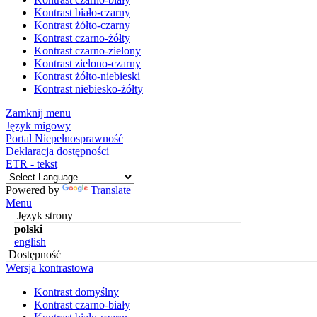
Kontrast biało-czarny
Kontrast żółto-czarny
Kontrast czarno-żółty
Kontrast czarno-zielony
Kontrast zielono-czarny
Kontrast żółto-niebieski
Kontrast niebiesko-żółty
Zamknij menu
Język migowy
Portal Niepełnosprawność
Deklaracja dostępności
ETR - tekst
Powered by
Translate
Menu
Język strony
polski
english
Dostępność
Wersja kontrastowa
Kontrast domyślny
Kontrast czarno-biały