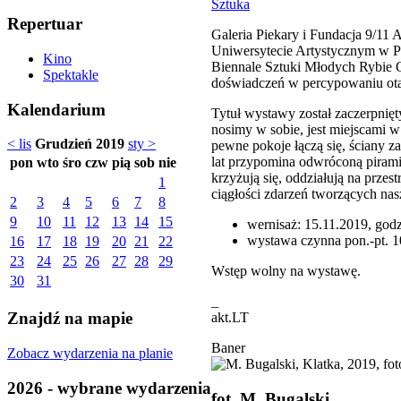
Sztuka
Repertuar
Galeria Piekary i Fundacja 9/11 A
Uniwersytecie Artystycznym w Po
Kino
Biennale Sztuki Młodych Rybie O
Spektakle
doświadczeń w percypowaniu ota
Kalendarium
Tytuł wystawy został zaczerpnię
nosimy w sobie, jest miejscami w 
< lis
Grudzień 2019
sty >
pewne pokoje łączą się, ściany z
lat przypomina odwróconą piramid
pon
wto
śro
czw
pią
sob
nie
krzyżują się, oddziałują na przest
1
ciągłości zdarzeń tworzących nas
2
3
4
5
6
7
8
9
10
11
12
13
14
15
wernisaż: 15.11.2019, godz
wystawa czynna pon.-pt. 1
16
17
18
19
20
21
22
23
24
25
26
27
28
29
Wstęp wolny na wystawę.
30
31
_
Znajdź na mapie
akt.LT
Baner
Zobacz wydarzenia na planie
2026 - wybrane wydarzenia
fot. M. Bugalski