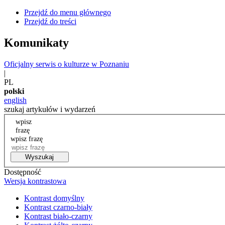
Przejdź do menu głównego
Przejdź do treści
Komunikaty
Oficjalny serwis o kulturze w Poznaniu
|
PL
polski
english
szukaj artykułów i wydarzeń
wpisz
frazę
wpisz frazę
Wyszukaj
Dostępność
Wersja kontrastowa
Kontrast domyślny
Kontrast czarno-biały
Kontrast biało-czarny