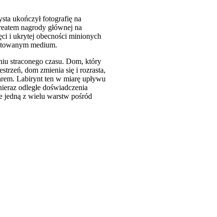
ysta ukończył fotografię na
ureatem nagrody głównej na
ci i ukrytej obecności minionych
loatowanym medium.
iu straconego czasu. Dom, który
strzeń, dom zmienia się i rozrasta,
żarem. Labirynt ten w miarę upływu
nieraz odległe doświadczenia
one jedną z wielu warstw pośród