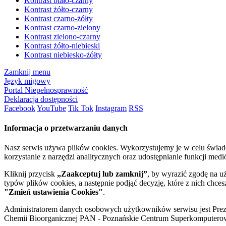
Kontrast biało-czarny
Kontrast żółto-czarny
Kontrast czarno-żółty
Kontrast czarno-zielony
Kontrast zielono-czarny
Kontrast żółto-niebieski
Kontrast niebiesko-żółty
Zamknij menu
Język migowy
Portal Niepełnosprawność
Deklaracja dostępności
Facebook
YouTube
Tik Tok
Instagram
RSS
Informacja o przetwarzaniu danych
Nasz serwis używa plików cookies. Wykorzystujemy je w celu świa
korzystanie z narzędzi analitycznych oraz udostępnianie funkcji me
Kliknij przycisk
„Zaakceptuj lub zamknij”
, by wyrazić zgodę na u
typów plików cookies, a następnie podjąć decyzję, które z nich chce
"Zmień ustawienia Cookies"
.
Administratorem danych osobowych użytkowników serwisu jest Prezyd
Chemii Bioorganicznej PAN - Poznańskie Centrum Superkomputerow