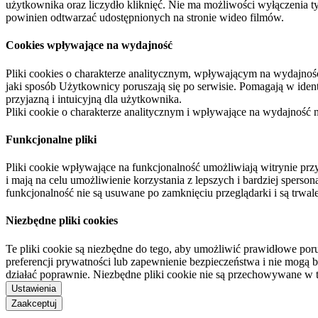
użytkownika oraz liczydło kliknięć. Nie ma możliwości wyłączenia t
powinien odtwarzać udostępnionych na stronie wideo filmów.
Cookies wpływające na wydajność
Pliki cookies o charakterze analitycznym, wpływającym na wydajność zb
jaki sposób Użytkownicy poruszają się po serwisie. Pomagają w ide
przyjazną i intuicyjną dla użytkownika.
Pliki cookie o charakterze analitycznym i wpływające na wydajność
Funkcjonalne pliki
Pliki cookie wpływające na funkcjonalność umożliwiają witrynie p
i mają na celu umożliwienie korzystania z lepszych i bardziej sperso
funkcjonalność nie są usuwane po zamknięciu przeglądarki i są trw
Niezbędne pliki cookies
Te pliki cookie są niezbędne do tego, aby umożliwić prawidłowe poru
preferencji prywatności lub zapewnienie bezpieczeństwa i nie mogą b
działać poprawnie. Niezbędne pliki cookie nie są przechowywane w 
Ustawienia
Zaakceptuj