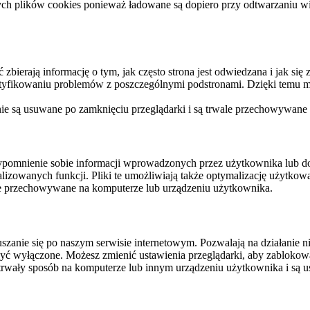
ych plików cookies ponieważ ładowane są dopiero przy odtwarzaniu wid
ierają informację o tym, jak często strona jest odwiedzana i jak się z 
ntyfikowaniu problemów z poszczególnymi podstronami. Dzięki temu mo
 nie są usuwane po zamknięciu przeglądarki i są trwale przechowywane
rzypomnienie sobie informacji wprowadzonych przez użytkownika lub 
nalizowanych funkcji. Pliki te umożliwiają także optymalizację użytko
ale przechowywane na komputerze lub urządzeniu użytkownika.
szanie się po naszym serwisie internetowym. Pozwalają na działanie ni
yć wyłączone. Możesz zmienić ustawienia przeglądarki, aby zablokować
trwały sposób na komputerze lub innym urządzeniu użytkownika i są u