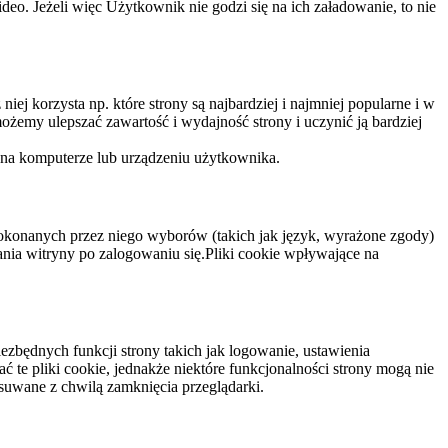
eo. Jeżeli więc Użytkownik nie godzi się na ich załadowanie, to nie
niej korzysta np. które strony są najbardziej i najmniej popularne i w
żemy ulepszać zawartość i wydajność strony i uczynić ją bardziej
 na komputerze lub urządzeniu użytkownika.
dokonanych przez niego wyborów (takich jak język, wyrażone zgody)
wania witryny po zalogowaniu się.Pliki cookie wpływające na
ezbędnych funkcji strony takich jak logowanie, ustawienia
 te pliki cookie, jednakże niektóre funkcjonalności strony mogą nie
suwane z chwilą zamknięcia przeglądarki.