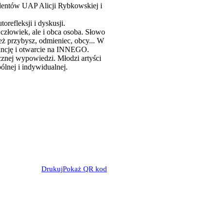
dentów UAP Alicji Rybkowskiej i
refleksji i dyskusji.
człowiek, ale i obca osoba. Słowo
eż przybysz, odmieniec, obcy... W
rancję i otwarcie na INNEGO.
ycznej wypowiedzi. Młodzi artyści
ólnej i indywidualnej.
Drukuj
Pokaż QR kod