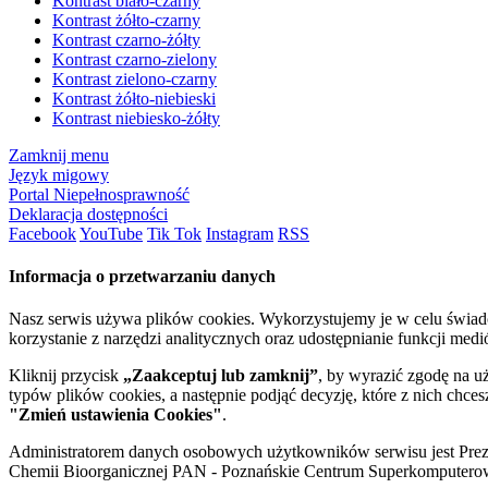
Kontrast biało-czarny
Kontrast żółto-czarny
Kontrast czarno-żółty
Kontrast czarno-zielony
Kontrast zielono-czarny
Kontrast żółto-niebieski
Kontrast niebiesko-żółty
Zamknij menu
Język migowy
Portal Niepełnosprawność
Deklaracja dostępności
Facebook
YouTube
Tik Tok
Instagram
RSS
Informacja o przetwarzaniu danych
Nasz serwis używa plików cookies. Wykorzystujemy je w celu świa
korzystanie z narzędzi analitycznych oraz udostępnianie funkcji me
Kliknij przycisk
„Zaakceptuj lub zamknij”
, by wyrazić zgodę na u
typów plików cookies, a następnie podjąć decyzję, które z nich chce
"Zmień ustawienia Cookies"
.
Administratorem danych osobowych użytkowników serwisu jest Prezyd
Chemii Bioorganicznej PAN - Poznańskie Centrum Superkomputerow