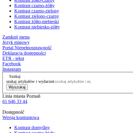
Kontrast żółto-czarny
Kontrast czarno-żółty
Kontrast czarno-zielony
Kontrast zielono-czarny
Kontrast żółto-niebieski
Kontrast niebiesko-żółty
Zamknij menu
Język migowy
Portal Niepełnosprawność
Deklaracja dostępności
ETR - tekst
Facebook
Instagram
Szukaj
szukaj artykułów i wydarzeń
Wyszukaj
Linia miasta Poznań
61 646 33 44
Dostępność
Wersja kontrastowa
Kontrast domyślny
Kontrast czarno-biały