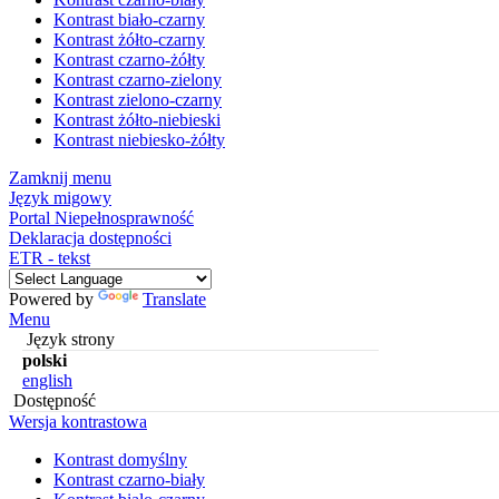
Kontrast biało-czarny
Kontrast żółto-czarny
Kontrast czarno-żółty
Kontrast czarno-zielony
Kontrast zielono-czarny
Kontrast żółto-niebieski
Kontrast niebiesko-żółty
Zamknij menu
Język migowy
Portal Niepełnosprawność
Deklaracja dostępności
ETR - tekst
Powered by
Translate
Menu
Język strony
polski
english
Dostępność
Wersja kontrastowa
Kontrast domyślny
Kontrast czarno-biały