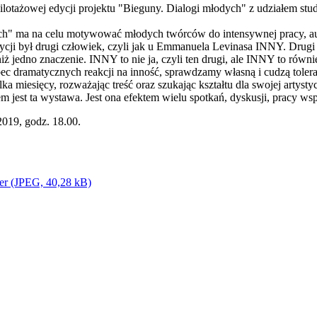
otażowej edycji projektu "Bieguny. Dialogi młodych" z udziałem stu
ch" ma na celu motywować młodych twórców do intensywnej pracy, auto
cji był drugi człowiek, czyli jak u Emmanuela Levinasa INNY. Drugi 
ż jedno znaczenie. INNY to nie ja, czyli ten drugi, ale INNY to równi
bec dramatycznych reakcji na inność, sprawdzamy własną i cudzą tole
ka miesięcy, rozważając treść oraz szukając kształtu dla swojej artyst
m jest ta wystawa. Jest ona efektem wielu spotkań, dyskusji, pracy wsp
2019, godz. 18.00.
er (JPEG, 40,28 kB)