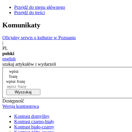
Przejdź do menu głównego
Przejdź do treści
Komunikaty
Oficjalny serwis o kulturze w Poznaniu
|
PL
polski
english
szukaj artykułów i wydarzeń
wpisz
frazę
wpisz frazę
Wyszukaj
Dostępność
Wersja kontrastowa
Kontrast domyślny
Kontrast czarno-biały
Kontrast biało-czarny