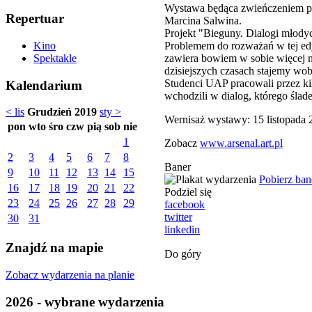
Wystawa będąca zwieńczeniem pil
Repertuar
Marcina Salwina.
Projekt "Bieguny. Dialogi młody
Problemem do rozważań w tej edy
Kino
zawiera bowiem w sobie więcej ni
Spektakle
dzisiejszych czasach stajemy wo
Studenci UAP pracowali przez kil
Kalendarium
wchodzili w dialog, którego ślade
< lis
Grudzień 2019
sty >
Wernisaż wystawy: 15 listopada 
pon
wto
śro
czw
pią
sob
nie
1
Zobacz
www.arsenal.art.pl
2
3
4
5
6
7
8
Baner
9
10
11
12
13
14
15
Pobierz ban
16
17
18
19
20
21
22
Podziel się
23
24
25
26
27
28
29
facebook
twitter
30
31
linkedin
Znajdź na mapie
Do góry
Zobacz wydarzenia na planie
2026 - wybrane wydarzenia