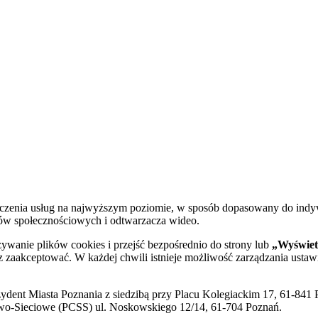
dczenia usług na najwyższym poziomie, w sposób dopasowany do indy
diów społecznościowych i odtwarzacza wideo.
żywanie plików cookies i przejść bezpośrednio do strony lub
„Wyświetl
sz zaakceptować. W każdej chwili istnieje możliwość zarządzania ustaw
ent Miasta Poznania z siedzibą przy Placu Kolegiackim 17, 61-841 P
o-Sieciowe (PCSS) ul. Noskowskiego 12/14, 61-704 Poznań.