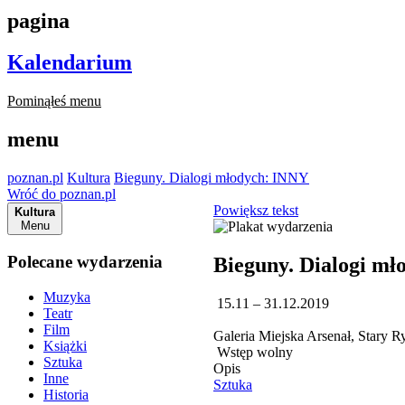
pagina
Kalendarium
Pominąłeś menu
menu
poznan.pl
Kultura
Bieguny. Dialogi młodych: INNY
Wróć do poznan.pl
Powiększ tekst
Kultura
Menu
Polecane wydarzenia
Bieguny. Dialogi m
Muzyka
15.11 – 31.12.2019
Teatr
Film
Galeria Miejska Arsenał, Stary 
Książki
Wstęp wolny
Sztuka
Opis
Inne
Sztuka
Historia