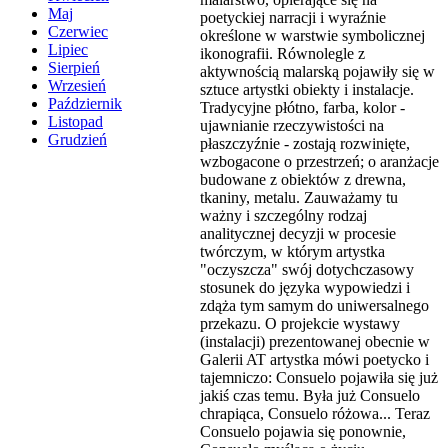
Maj
poetyckiej narracji i wyraźnie
Czerwiec
określone w warstwie symbolicznej
Lipiec
ikonografii. Równolegle z
Sierpień
aktywnością malarską pojawiły się w
Wrzesień
sztuce artystki obiekty i instalacje.
Październik
Tradycyjne płótno, farba, kolor -
Listopad
ujawnianie rzeczywistości na
Grudzień
płaszczyźnie - zostają rozwinięte,
wzbogacone o przestrzeń; o aranżacje
budowane z obiektów z drewna,
tkaniny, metalu. Zauważamy tu
ważny i szczególny rodzaj
analitycznej decyzji w procesie
twórczym, w którym artystka
"oczyszcza" swój dotychczasowy
stosunek do języka wypowiedzi i
zdąża tym samym do uniwersalnego
przekazu. O projekcie wystawy
(instalacji) prezentowanej obecnie w
Galerii AT artystka mówi poetycko i
tajemniczo: Consuelo pojawiła się już
jakiś czas temu. Była już Consuelo
chrapiąca, Consuelo różowa... Teraz
Consuelo pojawia się ponownie,