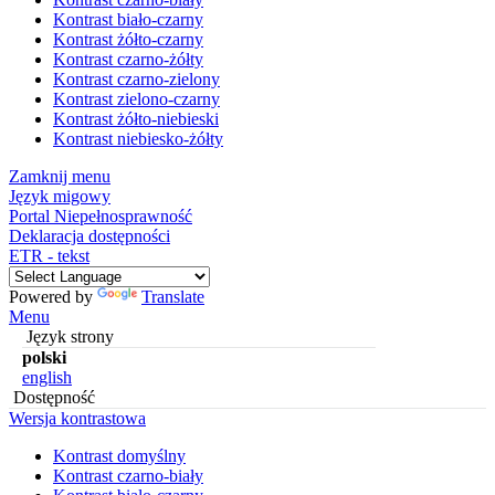
Kontrast biało-czarny
Kontrast żółto-czarny
Kontrast czarno-żółty
Kontrast czarno-zielony
Kontrast zielono-czarny
Kontrast żółto-niebieski
Kontrast niebiesko-żółty
Zamknij menu
Język migowy
Portal Niepełnosprawność
Deklaracja dostępności
ETR - tekst
Powered by
Translate
Menu
Język strony
polski
english
Dostępność
Wersja kontrastowa
Kontrast domyślny
Kontrast czarno-biały