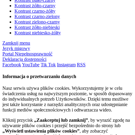
Kontrast biało-czarny
Kontrast żółto-czarny
Kontrast czarno-żółty
Kontrast czarno-zielony
Kontrast zielono-czarny
Kontrast żółto-niebieski
Kontrast niebiesko-żółty
Zamknij menu
Język migowy
Portal Niepełnosprawność
Deklaracja dostępności
Facebook
YouTube
Tik Tok
Instagram
RSS
Informacja o przetwarzaniu danych
Nasz serwis używa plików cookies. Wykorzystujemy je w celu
świadczenia usług na najwyższym poziomie, w sposób dopasowany
do indywidualnych potrzeb Użytkowników. Dzięki temu możliwe
jest także korzystanie z narzędzi analitycznych oraz udostępnianie
funkcji mediów społecznościowych i odtwarzacza wideo.
Kliknij przycisk
„Zaakceptuj lub zamknij”
, by wyrazić zgodę na
używanie plików cookies i przejść bezpośrednio do strony lub
„Wyświetl ustawienia plików cookies”
, aby zobaczyć