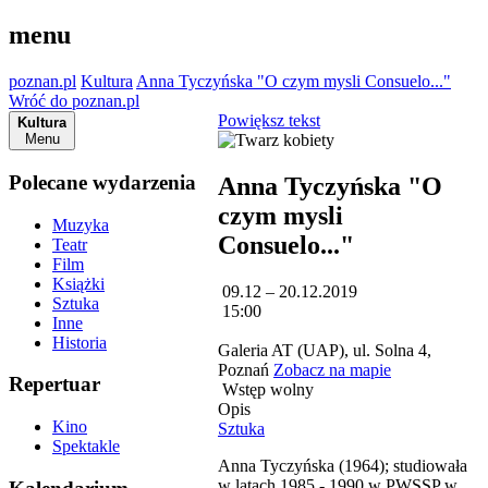
menu
poznan.pl
Kultura
Anna Tyczyńska "O czym mysli Consuelo..."
Wróć do poznan.pl
Powiększ tekst
Kultura
Menu
Polecane wydarzenia
Anna Tyczyńska "O
czym mysli
Muzyka
Consuelo..."
Teatr
Film
Książki
09.12 – 20.12.2019
Sztuka
15:00
Inne
Historia
Galeria AT (UAP), ul. Solna 4,
Poznań
Zobacz na mapie
Repertuar
Wstęp wolny
Opis
Kino
Sztuka
Spektakle
Anna Tyczyńska (1964); studiowała
w latach 1985 - 1990 w PWSSP w