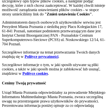
szczegółowy opis typów plików cookies, a następnie podjąć
decyzję, które z nich chcesz zaakceptować. W każdej chwili istnieje
możliwość zarządzania ustawieniami plików cookies - w stopce
strony umieściliśmy link do
"Zmień ustawienia Cookies"
.
Administratorem danych osobowych użytkowników serwisu jest
Prezydent Miasta Poznania z siedzibą przy Placu Kolegiackim 17,
61-841 Poznań, natomiast podmiotem przetwarzającym dane jest
Instytut Chemii Bioorganicznej PAN - Poznańskie Centrum
Superkomputerowo-Sieciowe (PCSS) ul. Noskowskiego 12/14, 61-
704 Poznań.
Szczegółowe informacje na temat przetwarzania Twoich danych
znajdują się w
Polityce prywatności
.
Szczegółowe informacje o tym, w jaki sposób używane są pliki
cookies, a także w jaki sposób można je zablokować lub usunąć,
znajdziesz w
Polityce cookies
.
Cenimy Twoją prywatność
Urząd Miasta Poznania odpowiedzialny za prowadzenie Miejskiego
Informatora Multimedialnego Miasta Poznania, zwraca szczególną
uwagę na przestrzeganie prawa użytkowników do prywatności.
Prezentowana informacja poniżej opisuje za co odpowiadają