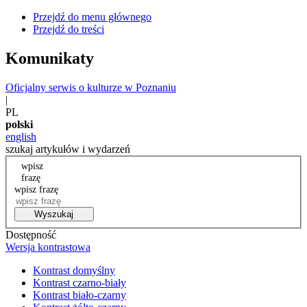
Przejdź do menu głównego
Przejdź do treści
Komunikaty
Oficjalny serwis o kulturze w Poznaniu
|
PL
polski
english
szukaj artykułów i wydarzeń
wpisz
frazę
wpisz frazę
Wyszukaj
Dostępność
Wersja kontrastowa
Kontrast domyślny
Kontrast czarno-biały
Kontrast biało-czarny