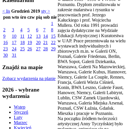
Kalendarium
Poznaniu. Dyplom zrealizowała w
zakresie malarstwa i rysunku w
< lis
Grudzień 2019
sty >
pracowniach prof. Jerzego
pon
wto
śro
czw
pią
sob
nie
Kałuckiego i prof. Wojciecha
1
Mullera. Od roku 1991 prowadzi
2
3
4
5
6
7
8
zajęcia dydaktyczne na Wydziale
Edukacji Artystycznej i Kuratorstwa
9
10
11
12
13
14
15
w UAP. Prace prezentowała na wielu
16
17
18
19
20
21
22
wystawach indywidualnych i
23
24
25
26
27
28
29
zbiorowych m.in. w Galerii ON,
30
31
Poznań, Galerie Friedenau, Berlin,
BWA Sopot, Galerii Dziekanka,
Warszawa, Galerii Na Mazowieckiej,
Znajdź na mapie
Warszawa, Galerie Kubus, Hannover,
Niemcy, Galerie La Couple, Rennes,
Zobacz wydarzenia na planie
Francja, Galerii Wieża Ciśnień,
Konin, BWA Leszno, Galerie Faust,
2026 - wybrane
Hanower, Niemcy, Galerii Labirynt,
wydarzenia
Lublin, CSW Zamek Ujazdowski,
Warszawa, Galeria Miejska Arsenał,
Wstęp
Poznań, CSW Łaźnia, Gdańsk.
Styczeń
Mieszka i pracuje w Poznaniu.
Luty
Na początku źródłem twórczości
Marzec
artystycznej Anny Tyczyńskiej było
Kwiecień
malarstwo, opierające się na