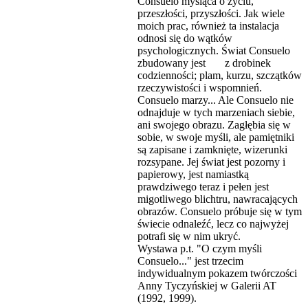
Consuelo myśląca o życiu,
przeszłości, przyszłości. Jak wiele
moich prac, również ta instalacja
odnosi się do wątków
psychologicznych. Świat Consuelo
zbudowany jest z drobinek
codzienności; plam, kurzu, szczątków
rzeczywistości i wspomnień.
Consuelo marzy... Ale Consuelo nie
odnajduje w tych marzeniach siebie,
ani swojego obrazu. Zagłębia się w
sobie, w swoje myśli, ale pamiętniki
są zapisane i zamknięte, wizerunki
rozsypane. Jej świat jest pozorny i
papierowy, jest namiastką
prawdziwego teraz i pełen jest
migotliwego blichtru, nawracających
obrazów. Consuelo próbuje się w tym
świecie odnaleźć, lecz co najwyżej
potrafi się w nim ukryć.
Wystawa p.t. "O czym myśli
Consuelo..." jest trzecim
indywidualnym pokazem twórczości
Anny Tyczyńskiej w Galerii AT
(1992, 1999).