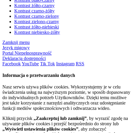
Kontrast biało-czarny
Kontrast żółto-czarny
Kontrast czarno-żółty
Kontrast czarno-zielony
Kontrast zielono-czarny
Kontrast żółto-niebieski
Kontrast niebiesko-żółty
Zamknij menu
Język migowy
Portal Niepełnosprawność
Deklaracja dostępności
Facebook
YouTube
Tik Tok
Instagram
RSS
Informacja o przetwarzaniu danych
Nasz serwis używa plików cookies. Wykorzystujemy je w celu
świadczenia usług na najwyższym poziomie, w sposób dopasowany
do indywidualnych potrzeb Użytkowników. Dzięki temu możliwe
jest także korzystanie z narzędzi analitycznych oraz udostępnianie
funkcji mediów społecznościowych i odtwarzacza wideo.
Kliknij przycisk
„Zaakceptuj lub zamknij”
, by wyrazić zgodę na
używanie plików cookies i przejść bezpośrednio do strony lub
„Wyświetl ustawienia plików cookies”
, aby zobaczyć