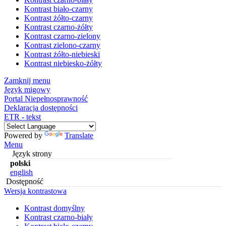
Kontrast biało-czarny
Kontrast żółto-czarny
Kontrast czarno-żółty
Kontrast czarno-zielony
Kontrast zielono-czarny
Kontrast żółto-niebieski
Kontrast niebiesko-żółty
Zamknij menu
Język migowy
Portal Niepełnosprawność
Deklaracja dostępności
ETR - tekst
Powered by
Translate
Menu
Język strony
polski
english
Dostępność
Wersja kontrastowa
Kontrast domyślny
Kontrast czarno-biały