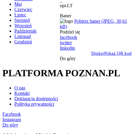
_
Maj
opr.LT
Czerwiec
Lipiec
Baner
Sierpień
Pobierz baner (JPEG, 30,61
Wrzesień
kB)
Październik
Podziel się
Listopad
facebook
Grudzień
twitter
linkedin
Drukuj
Pokaż QR kod
Do góry
PLATFORMA POZNAN.PL
O nas
Kontakt
Deklaracja dostępności
Polityka prywatności
Facebook
Instagram
Do góry