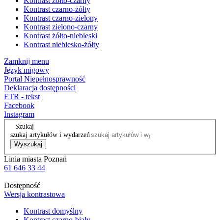
Kontrast żółto-czarny
Kontrast czarno-żółty
Kontrast czarno-zielony
Kontrast zielono-czarny
Kontrast żółto-niebieski
Kontrast niebiesko-żółty
Zamknij menu
Język migowy
Portal Niepełnosprawność
Deklaracja dostępności
ETR - tekst
Facebook
Instagram
Szukaj
szukaj artykułów i wydarzeń
Wyszukaj
Linia miasta Poznań
61 646 33 44
Dostępność
Wersja kontrastowa
Kontrast domyślny
Kontrast czarno-biały