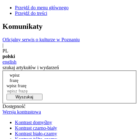
Przejdź do menu głównego
Przejdź do treści
Komunikaty
Oficjalny serwis o kulturze w Poznaniu
|
PL
polski
english
szukaj artykułów i wydarzeń
wpisz
frazę
wpisz frazę
Wyszukaj
Dostępność
Wersja kontrastowa
Kontrast domyślny
Kontrast czarno-biały
Kontrast biało-czarny