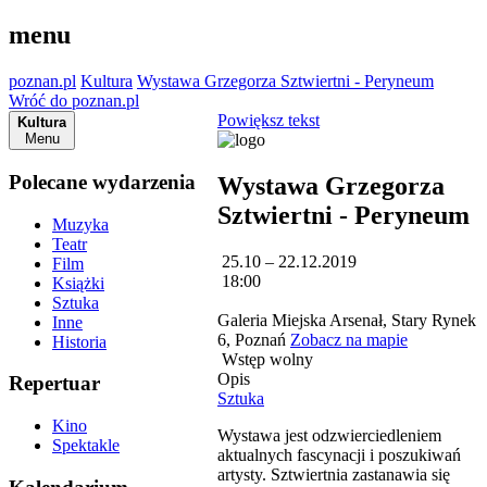
menu
poznan.pl
Kultura
Wystawa Grzegorza Sztwiertni - Peryneum
Wróć do poznan.pl
Powiększ tekst
Kultura
Menu
Polecane wydarzenia
Wystawa Grzegorza
Sztwiertni - Peryneum
Muzyka
Teatr
25.10 – 22.12.2019
Film
18:00
Książki
Sztuka
Galeria Miejska Arsenał, Stary Rynek
Inne
6, Poznań
Zobacz na mapie
Historia
Wstęp wolny
Opis
Repertuar
Sztuka
Kino
Wystawa jest odzwierciedleniem
Spektakle
aktualnych fascynacji i poszukiwań
artysty. Sztwiertnia zastanawia się