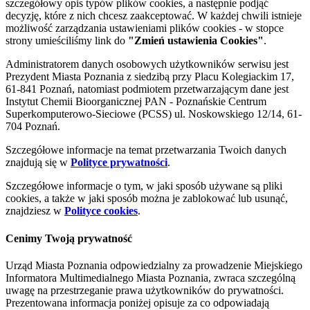
szczegółowy opis typów plików cookies, a następnie podjąć
decyzję, które z nich chcesz zaakceptować. W każdej chwili istnieje
możliwość zarządzania ustawieniami plików cookies - w stopce
strony umieściliśmy link do
"Zmień ustawienia Cookies"
.
Administratorem danych osobowych użytkowników serwisu jest
Prezydent Miasta Poznania z siedzibą przy Placu Kolegiackim 17,
61-841 Poznań, natomiast podmiotem przetwarzającym dane jest
Instytut Chemii Bioorganicznej PAN - Poznańskie Centrum
Superkomputerowo-Sieciowe (PCSS) ul. Noskowskiego 12/14, 61-
704 Poznań.
Szczegółowe informacje na temat przetwarzania Twoich danych
znajdują się w
Polityce prywatności
.
Szczegółowe informacje o tym, w jaki sposób używane są pliki
cookies, a także w jaki sposób można je zablokować lub usunąć,
znajdziesz w
Polityce cookies
.
Cenimy Twoją prywatność
Urząd Miasta Poznania odpowiedzialny za prowadzenie Miejskiego
Informatora Multimedialnego Miasta Poznania, zwraca szczególną
uwagę na przestrzeganie prawa użytkowników do prywatności.
Prezentowana informacja poniżej opisuje za co odpowiadają