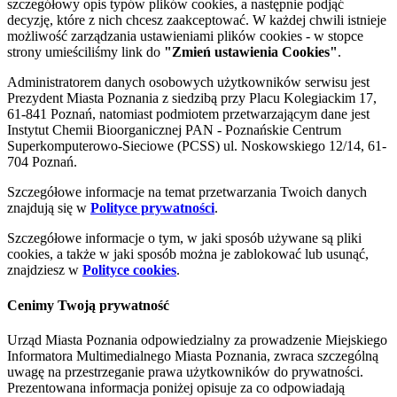
szczegółowy opis typów plików cookies, a następnie podjąć
decyzję, które z nich chcesz zaakceptować. W każdej chwili istnieje
możliwość zarządzania ustawieniami plików cookies - w stopce
strony umieściliśmy link do
"Zmień ustawienia Cookies"
.
Administratorem danych osobowych użytkowników serwisu jest
Prezydent Miasta Poznania z siedzibą przy Placu Kolegiackim 17,
61-841 Poznań, natomiast podmiotem przetwarzającym dane jest
Instytut Chemii Bioorganicznej PAN - Poznańskie Centrum
Superkomputerowo-Sieciowe (PCSS) ul. Noskowskiego 12/14, 61-
704 Poznań.
Szczegółowe informacje na temat przetwarzania Twoich danych
znajdują się w
Polityce prywatności
.
Szczegółowe informacje o tym, w jaki sposób używane są pliki
cookies, a także w jaki sposób można je zablokować lub usunąć,
znajdziesz w
Polityce cookies
.
Cenimy Twoją prywatność
Urząd Miasta Poznania odpowiedzialny za prowadzenie Miejskiego
Informatora Multimedialnego Miasta Poznania, zwraca szczególną
uwagę na przestrzeganie prawa użytkowników do prywatności.
Prezentowana informacja poniżej opisuje za co odpowiadają