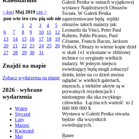
Kalendarium
Galerii Pestka w ramach wyjątkowej
wystawy Najdroższych Obrazów
< kwi
Maj 2019
cze >
Świata. W Galerii Pestka
pon
wto
śro
czw
pią
sob
nie
zaprezentowane będą repliki
obrazów takich malarzy jak:
1
2
3
4
5
Leonardo da Vinci, Peter Paul
6
7
8
9
10
11
12
Rubens, Pablo Picasso, Paul
13
14
15
16
17
18
19
Cézanne, Francis Bacon, Jackson
20
21
22
23
24
25
26
Pollock. Obrazy to wierne kopie dzieł
w skali 1x1 wykonane w zbliżonej
27
28
29
30
31
technice co oryginały wielkich
malarzy. W jednym miejscu
Znajdź na mapie
zwiedzający będą mogli zobaczyć
dzieła, które na co dzień można
Zobacz wydarzenia na planie
oglądać w wielkich galeriach,
muzeach, a niektóre ukryte są w
2026 - wybrane
prywatnych rezydencjach i
wydarzenia
niedostępne dla oka zwykłego
człowieka. Łączna ich wartość to 2
600 000 000 $.
Wstęp
Wystawa w Galerii Pestka otwarta
Styczeń
będzie dla wszystkich
Luty
zwiedzających.
Marzec
Kwiecień
Baner
Maj