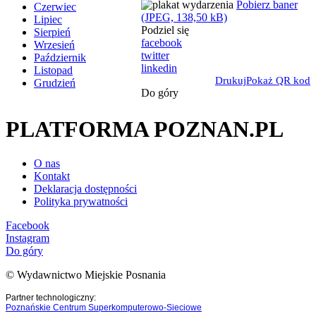
Pobierz baner
Czerwiec
(JPEG, 138,50 kB)
Lipiec
Podziel się
Sierpień
facebook
Wrzesień
twitter
Październik
linkedin
Listopad
Drukuj
Pokaż QR kod
Grudzień
Do góry
PLATFORMA POZNAN.PL
O nas
Kontakt
Deklaracja dostępności
Polityka prywatności
Facebook
Instagram
Do góry
© Wydawnictwo Miejskie Posnania
Partner technologiczny:
Poznańskie Centrum Superkomputerowo-Sieciowe