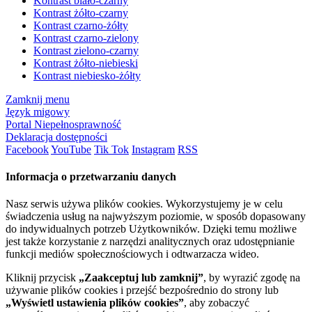
Kontrast biało-czarny
Kontrast żółto-czarny
Kontrast czarno-żółty
Kontrast czarno-zielony
Kontrast zielono-czarny
Kontrast żółto-niebieski
Kontrast niebiesko-żółty
Zamknij menu
Język migowy
Portal Niepełnosprawność
Deklaracja dostępności
Facebook
YouTube
Tik Tok
Instagram
RSS
Informacja o przetwarzaniu danych
Nasz serwis używa plików cookies. Wykorzystujemy je w celu
świadczenia usług na najwyższym poziomie, w sposób dopasowany
do indywidualnych potrzeb Użytkowników. Dzięki temu możliwe
jest także korzystanie z narzędzi analitycznych oraz udostępnianie
funkcji mediów społecznościowych i odtwarzacza wideo.
Kliknij przycisk
„Zaakceptuj lub zamknij”
, by wyrazić zgodę na
używanie plików cookies i przejść bezpośrednio do strony lub
„Wyświetl ustawienia plików cookies”
, aby zobaczyć