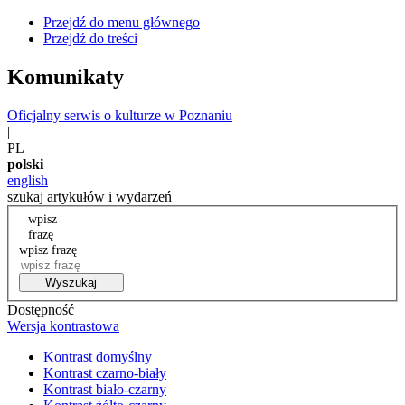
Przejdź do menu głównego
Przejdź do treści
Komunikaty
Oficjalny serwis o kulturze w Poznaniu
|
PL
polski
english
szukaj artykułów i wydarzeń
wpisz
frazę
wpisz frazę
Wyszukaj
Dostępność
Wersja kontrastowa
Kontrast domyślny
Kontrast czarno-biały
Kontrast biało-czarny