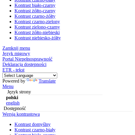
Kontrast biało-czarny
Kontrast żółto-czarny
Kontrast czarno-żółty
Kontrast czarno-zielony
Kontrast zielono-czarny
Kontrast żółto-niebieski
Kontrast niebiesko-żółty
Zamknij menu
Język migowy
Portal Niepełnosprawność
Deklaracja dostępności
ETR - tekst
Powered by
Translate
Menu
Język strony
polski
english
Dostępność
Wersja kontrastowa
Kontrast domyślny
Kontrast czarno-biały