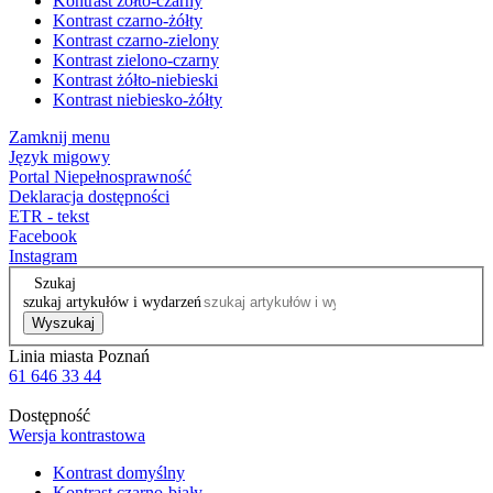
Kontrast żółto-czarny
Kontrast czarno-żółty
Kontrast czarno-zielony
Kontrast zielono-czarny
Kontrast żółto-niebieski
Kontrast niebiesko-żółty
Zamknij menu
Język migowy
Portal Niepełnosprawność
Deklaracja dostępności
ETR - tekst
Facebook
Instagram
Szukaj
szukaj artykułów i wydarzeń
Wyszukaj
Linia miasta Poznań
61 646 33 44
Dostępność
Wersja kontrastowa
Kontrast domyślny
Kontrast czarno-biały