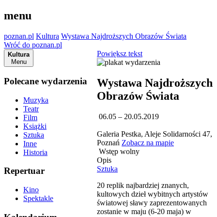
menu
poznan.pl
Kultura
Wystawa Najdroższych Obrazów Świata
Wróć do poznan.pl
Powiększ tekst
Kultura
Menu
Polecane wydarzenia
Wystawa Najdroższych
Obrazów Świata
Muzyka
Teatr
06.05 – 20.05.2019
Film
Książki
Galeria Pestka, Aleje Solidarności 47,
Sztuka
Poznań
Zobacz na mapie
Inne
Wstęp wolny
Historia
Opis
Sztuka
Repertuar
20 replik najbardziej znanych,
Kino
kultowych dzieł wybitnych artystów
Spektakle
światowej sławy zaprezentowanych
zostanie w maju (6-20 maja) w