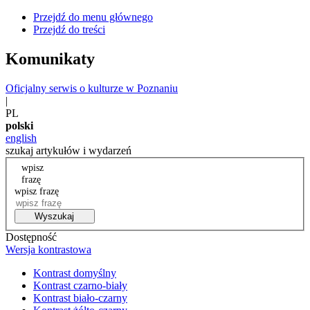
Przejdź do menu głównego
Przejdź do treści
Komunikaty
Oficjalny serwis o kulturze w Poznaniu
|
PL
polski
english
szukaj artykułów i wydarzeń
wpisz
frazę
wpisz frazę
Wyszukaj
Dostępność
Wersja kontrastowa
Kontrast domyślny
Kontrast czarno-biały
Kontrast biało-czarny