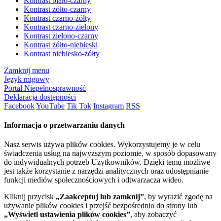
Kontrast biało-czarny
Kontrast żółto-czarny
Kontrast czarno-żółty
Kontrast czarno-zielony
Kontrast zielono-czarny
Kontrast żółto-niebieski
Kontrast niebiesko-żółty
Zamknij menu
Język migowy
Portal Niepełnosprawność
Deklaracja dostępności
Facebook
YouTube
Tik Tok
Instagram
RSS
Informacja o przetwarzaniu danych
Nasz serwis używa plików cookies. Wykorzystujemy je w celu
świadczenia usług na najwyższym poziomie, w sposób dopasowany
do indywidualnych potrzeb Użytkowników. Dzięki temu możliwe
jest także korzystanie z narzędzi analitycznych oraz udostępnianie
funkcji mediów społecznościowych i odtwarzacza wideo.
Kliknij przycisk
„Zaakceptuj lub zamknij”
, by wyrazić zgodę na
używanie plików cookies i przejść bezpośrednio do strony lub
„Wyświetl ustawienia plików cookies”
, aby zobaczyć