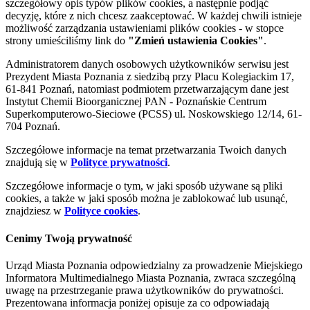
szczegółowy opis typów plików cookies, a następnie podjąć
decyzję, które z nich chcesz zaakceptować. W każdej chwili istnieje
możliwość zarządzania ustawieniami plików cookies - w stopce
strony umieściliśmy link do
"Zmień ustawienia Cookies"
.
Administratorem danych osobowych użytkowników serwisu jest
Prezydent Miasta Poznania z siedzibą przy Placu Kolegiackim 17,
61-841 Poznań, natomiast podmiotem przetwarzającym dane jest
Instytut Chemii Bioorganicznej PAN - Poznańskie Centrum
Superkomputerowo-Sieciowe (PCSS) ul. Noskowskiego 12/14, 61-
704 Poznań.
Szczegółowe informacje na temat przetwarzania Twoich danych
znajdują się w
Polityce prywatności
.
Szczegółowe informacje o tym, w jaki sposób używane są pliki
cookies, a także w jaki sposób można je zablokować lub usunąć,
znajdziesz w
Polityce cookies
.
Cenimy Twoją prywatność
Urząd Miasta Poznania odpowiedzialny za prowadzenie Miejskiego
Informatora Multimedialnego Miasta Poznania, zwraca szczególną
uwagę na przestrzeganie prawa użytkowników do prywatności.
Prezentowana informacja poniżej opisuje za co odpowiadają