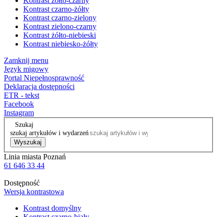
Kontrast żółto-czarny
Kontrast czarno-żółty
Kontrast czarno-zielony
Kontrast zielono-czarny
Kontrast żółto-niebieski
Kontrast niebiesko-żółty
Zamknij menu
Język migowy
Portal Niepełnosprawność
Deklaracja dostępności
ETR - tekst
Facebook
Instagram
Szukaj
szukaj artykułów i wydarzeń
Wyszukaj
Linia miasta Poznań
61 646 33 44
Dostępność
Wersja kontrastowa
Kontrast domyślny
Kontrast czarno-biały