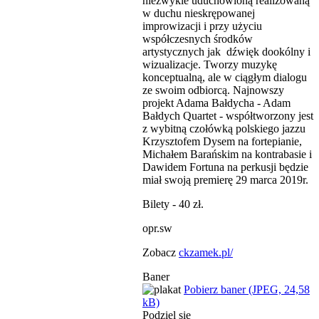
niezwykle uduchowioną realizowaną
w duchu nieskrępowanej
improwizacji i przy użyciu
współczesnych środków
artystycznych jak dźwięk dookólny i
wizualizacje. Tworzy muzykę
konceptualną, ale w ciągłym dialogu
ze swoim odbiorcą. Najnowszy
projekt Adama Bałdycha - Adam
Bałdych Quartet - współtworzony jest
z wybitną czołówką polskiego jazzu
Krzysztofem Dysem na fortepianie,
Michałem Barańskim na kontrabasie i
Dawidem Fortuna na perkusji będzie
miał swoją premierę 29 marca 2019r.
Bilety - 40 zł.
opr.sw
Zobacz
ckzamek.pl/
Baner
Pobierz baner (JPEG, 24,58
kB)
Podziel się