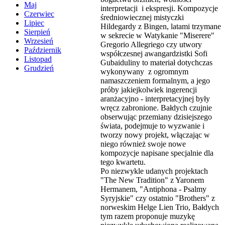
Maj
interpretacji i ekspresji. Kompozycje
Czerwiec
średniowiecznej mistyczki
Lipiec
Hildegardy z Bingen, latami trzymane
Sierpień
w sekrecie w Watykanie "Miserere"
Wrzesień
Gregorio Allegriego czy utwory
Październik
współczesnej awangardzistki Sofi
Listopad
Gubaiduliny to materiał dotychczas
Grudzień
wykonywany z ogromnym
namaszczeniem formalnym, a jego
próby jakiejkolwiek ingerencji
aranżacyjno - interpretacyjnej były
wręcz zabronione. Bałdych czujnie
obserwując przemiany dzisiejszego
świata, podejmuje to wyzwanie i
tworzy nowy projekt, włączając w
niego również swoje nowe
kompozycje napisane specjalnie dla
tego kwartetu.
Po niezwykle udanych projektach
"The New Tradition" z Yaronem
Hermanem, "Antiphona - Psalmy
Syryjskie" czy ostatnio "Brothers" z
norweskim Helge Lien Trio, Bałdych
tym razem proponuje muzykę