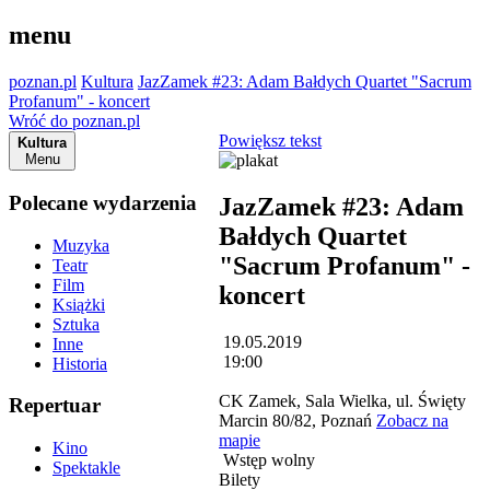
menu
poznan.pl
Kultura
JazZamek #23: Adam Bałdych Quartet "Sacrum
Profanum" - koncert
Wróć do poznan.pl
Powiększ tekst
Kultura
Menu
Polecane wydarzenia
JazZamek #23: Adam
Bałdych Quartet
Muzyka
"Sacrum Profanum" -
Teatr
Film
koncert
Książki
Sztuka
19.05.2019
Inne
19:00
Historia
CK Zamek, Sala Wielka, ul. Święty
Repertuar
Marcin 80/82, Poznań
Zobacz na
mapie
Kino
Wstęp wolny
Spektakle
Bilety