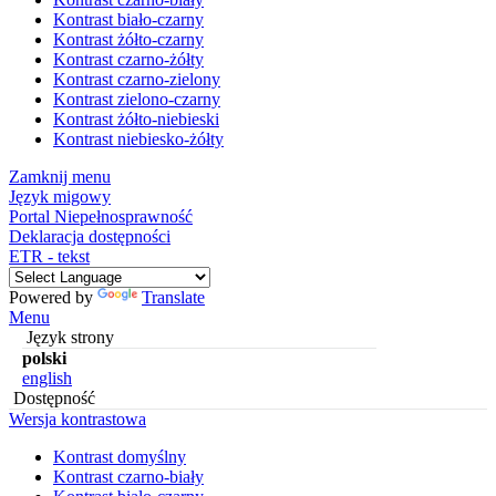
Kontrast biało-czarny
Kontrast żółto-czarny
Kontrast czarno-żółty
Kontrast czarno-zielony
Kontrast zielono-czarny
Kontrast żółto-niebieski
Kontrast niebiesko-żółty
Zamknij menu
Język migowy
Portal Niepełnosprawność
Deklaracja dostępności
ETR - tekst
Powered by
Translate
Menu
Język strony
polski
english
Dostępność
Wersja kontrastowa
Kontrast domyślny
Kontrast czarno-biały