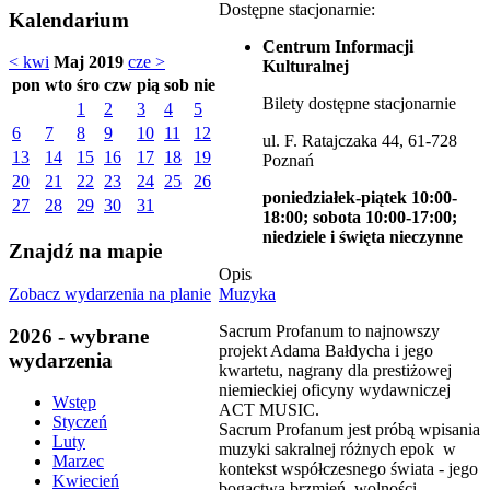
Dostępne stacjonarnie:
Kalendarium
Centrum Informacji
< kwi
Maj 2019
cze >
Kulturalnej
pon
wto
śro
czw
pią
sob
nie
Bilety dostępne stacjonarnie
1
2
3
4
5
6
7
8
9
10
11
12
ul. F. Ratajczaka 44, 61-728
13
14
15
16
17
18
19
Poznań
20
21
22
23
24
25
26
poniedziałek-piątek 10:00-
27
28
29
30
31
18:00; sobota 10:00-17:00;
niedziele i święta nieczynne
Znajdź na mapie
Opis
Zobacz wydarzenia na planie
Muzyka
Sacrum Profanum to najnowszy
2026 - wybrane
projekt Adama Bałdycha i jego
wydarzenia
kwartetu, nagrany dla prestiżowej
niemieckiej oficyny wydawniczej
Wstęp
ACT MUSIC.
Styczeń
Sacrum Profanum jest próbą wpisania
Luty
muzyki sakralnej różnych epok w
Marzec
kontekst współczesnego świata - jego
Kwiecień
bogactwa brzmień, wolności