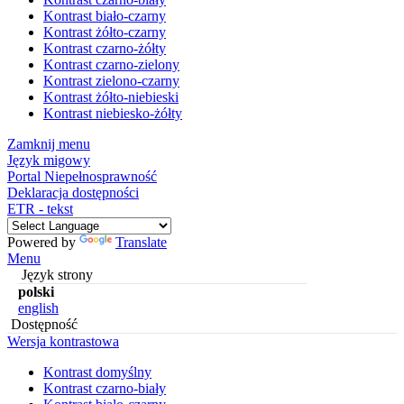
Kontrast biało-czarny
Kontrast żółto-czarny
Kontrast czarno-żółty
Kontrast czarno-zielony
Kontrast zielono-czarny
Kontrast żółto-niebieski
Kontrast niebiesko-żółty
Zamknij menu
Język migowy
Portal Niepełnosprawność
Deklaracja dostępności
ETR - tekst
Powered by
Translate
Menu
Język strony
polski
english
Dostępność
Wersja kontrastowa
Kontrast domyślny
Kontrast czarno-biały