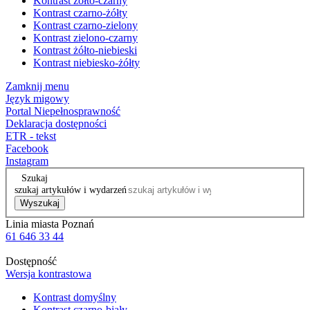
Kontrast żółto-czarny
Kontrast czarno-żółty
Kontrast czarno-zielony
Kontrast zielono-czarny
Kontrast żółto-niebieski
Kontrast niebiesko-żółty
Zamknij menu
Język migowy
Portal Niepełnosprawność
Deklaracja dostępności
ETR - tekst
Facebook
Instagram
Szukaj
szukaj artykułów i wydarzeń
Wyszukaj
Linia miasta Poznań
61 646 33 44
Dostępność
Wersja kontrastowa
Kontrast domyślny
Kontrast czarno-biały