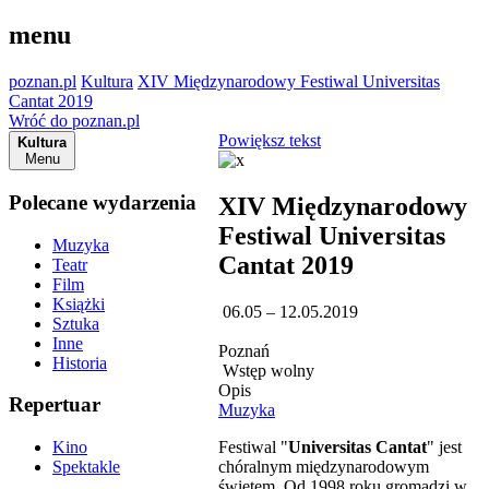
menu
poznan.pl
Kultura
XIV Międzynarodowy Festiwal Universitas
Cantat 2019
Wróć do poznan.pl
Powiększ tekst
Kultura
Menu
Polecane wydarzenia
XIV Międzynarodowy
Festiwal Universitas
Muzyka
Cantat 2019
Teatr
Film
Książki
06.05 – 12.05.2019
Sztuka
Inne
Poznań
Historia
Wstęp wolny
Opis
Repertuar
Muzyka
Festiwal "
Universitas Cantat
" jest
Kino
chóralnym międzynarodowym
Spektakle
świętem. Od 1998 roku gromadzi w