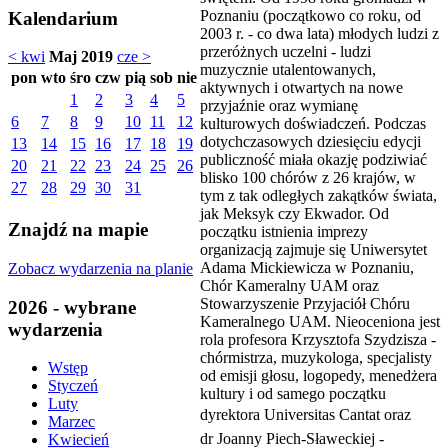
Poznaniu (początkowo co roku, od
Kalendarium
2003 r. - co dwa lata) młodych ludzi z
przeróżnych uczelni - ludzi
< kwi
Maj 2019
cze >
muzycznie utalentowanych,
pon
wto
śro
czw
pią
sob
nie
aktywnych i otwartych na nowe
1
2
3
4
5
przyjaźnie oraz wymianę
6
7
8
9
10
11
12
kulturowych doświadczeń. Podczas
dotychczasowych dziesięciu edycji
13
14
15
16
17
18
19
publiczność miała okazję podziwiać
20
21
22
23
24
25
26
blisko 100 chórów z 26 krajów, w
27
28
29
30
31
tym z tak odległych zakątków świata,
jak Meksyk czy Ekwador. Od
Znajdź na mapie
początku istnienia imprezy
organizacją zajmuje się Uniwersytet
Adama Mickiewicza w Poznaniu,
Zobacz wydarzenia na planie
Chór Kameralny UAM oraz
Stowarzyszenie Przyjaciół Chóru
2026 - wybrane
Kameralnego UAM. Nieoceniona jest
wydarzenia
rola profesora Krzysztofa Szydzisza -
chórmistrza, muzykologa, specjalisty
Wstęp
od emisji głosu, logopedy, menedżera
Styczeń
kultury i od samego początku
Luty
dyrektora Universitas Cantat oraz
Marzec
dr Joanny Piech-Sławeckiej -
Kwiecień