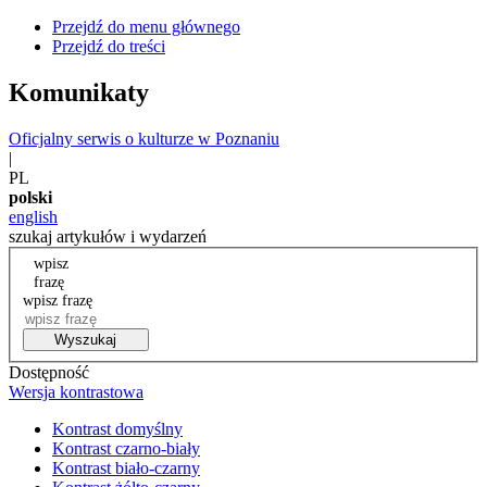
Przejdź do menu głównego
Przejdź do treści
Komunikaty
Oficjalny serwis o kulturze w Poznaniu
|
PL
polski
english
szukaj artykułów i wydarzeń
wpisz
frazę
wpisz frazę
Wyszukaj
Dostępność
Wersja kontrastowa
Kontrast domyślny
Kontrast czarno-biały
Kontrast biało-czarny