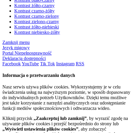
Kontrast biało-czarny
Kontrast żółto-czarny
Kontrast czarno-żółty
Kontrast czarno-zielony
Kontrast zielono-czarny
Kontrast żółto-niebieski
Kontrast niebiesko-żółty
Zamknij menu
Język migowy
Portal Niepełnosprawność
Deklaracja dostępności
Facebook
YouTube
Tik Tok
Instagram
RSS
Informacja o przetwarzaniu danych
Nasz serwis używa plików cookies. Wykorzystujemy je w celu
świadczenia usług na najwyższym poziomie, w sposób dopasowany
do indywidualnych potrzeb Użytkowników. Dzięki temu możliwe
jest także korzystanie z narzędzi analitycznych oraz udostępnianie
funkcji mediów społecznościowych i odtwarzacza wideo.
Kliknij przycisk
„Zaakceptuj lub zamknij”
, by wyrazić zgodę na
używanie plików cookies i przejść bezpośrednio do strony lub
„Wyświetl ustawienia plików cookies”
, aby zobaczyć