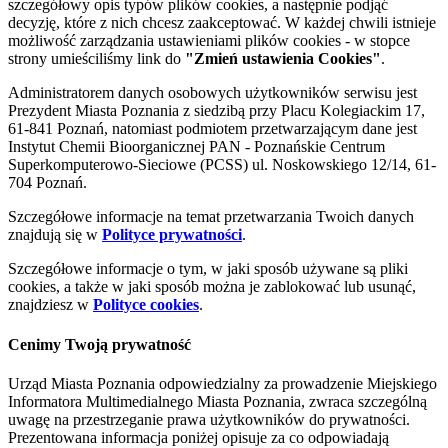
szczegółowy opis typów plików cookies, a następnie podjąć
decyzję, które z nich chcesz zaakceptować. W każdej chwili istnieje
możliwość zarządzania ustawieniami plików cookies - w stopce
strony umieściliśmy link do
"Zmień ustawienia Cookies"
.
Administratorem danych osobowych użytkowników serwisu jest
Prezydent Miasta Poznania z siedzibą przy Placu Kolegiackim 17,
61-841 Poznań, natomiast podmiotem przetwarzającym dane jest
Instytut Chemii Bioorganicznej PAN - Poznańskie Centrum
Superkomputerowo-Sieciowe (PCSS) ul. Noskowskiego 12/14, 61-
704 Poznań.
Szczegółowe informacje na temat przetwarzania Twoich danych
znajdują się w
Polityce prywatności
.
Szczegółowe informacje o tym, w jaki sposób używane są pliki
cookies, a także w jaki sposób można je zablokować lub usunąć,
znajdziesz w
Polityce cookies
.
Cenimy Twoją prywatność
Urząd Miasta Poznania odpowiedzialny za prowadzenie Miejskiego
Informatora Multimedialnego Miasta Poznania, zwraca szczególną
uwagę na przestrzeganie prawa użytkowników do prywatności.
Prezentowana informacja poniżej opisuje za co odpowiadają