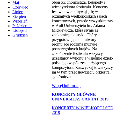
oboistki, chórmistrza, logopedy i
Maj
wicedyrektora festiwalu. Koncerty
Czerwiec
festiwalowe odbywają się w
Lipiec
rozmaitych wielkopolskich salach
Sierpień
koncertowych, przede wszystkim zaś
Wrzesień
w Auli Uniwersytetu im. Adama
Październik
Mickiewicza, która słynie ze
Listopad
znakomitej akustyki. Chóry
Grudzień
przygotowują m.in. utwory
promujące rodzimą muzykę
poszczególnych krajów. Na
zakończenie festiwalu wszyscy
uczestnicy wykonują wspólnie dzieło
polskiego współcześnie żyjącego
kompozytora. Zazwyczaj towarzyszy
im w tym przedsięwzięciu orkiestra
symfoniczna.
Więcej informacji
KONCERTY GŁÓWNE
UNIVERSITAS CANTAT 2019
KONCERTY W WIELKOPOLSCE
2019