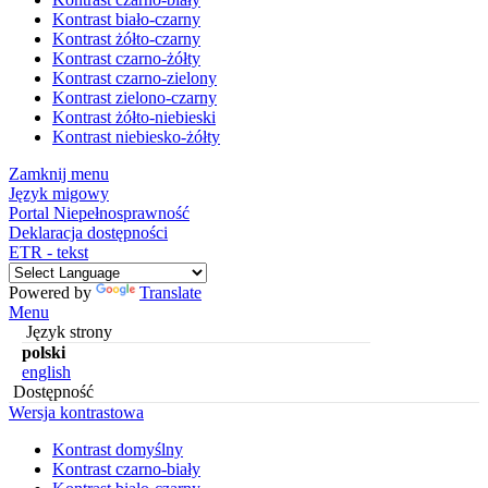
Kontrast biało-czarny
Kontrast żółto-czarny
Kontrast czarno-żółty
Kontrast czarno-zielony
Kontrast zielono-czarny
Kontrast żółto-niebieski
Kontrast niebiesko-żółty
Zamknij menu
Język migowy
Portal Niepełnosprawność
Deklaracja dostępności
ETR - tekst
Powered by
Translate
Menu
Język strony
polski
english
Dostępność
Wersja kontrastowa
Kontrast domyślny
Kontrast czarno-biały