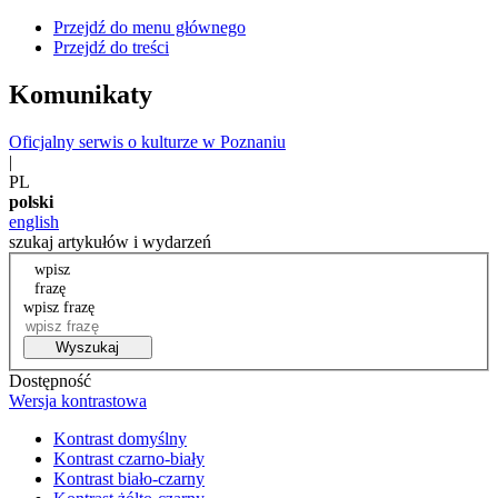
Przejdź do menu głównego
Przejdź do treści
Komunikaty
Oficjalny serwis o kulturze w Poznaniu
|
PL
polski
english
szukaj artykułów i wydarzeń
wpisz
frazę
wpisz frazę
Wyszukaj
Dostępność
Wersja kontrastowa
Kontrast domyślny
Kontrast czarno-biały
Kontrast biało-czarny