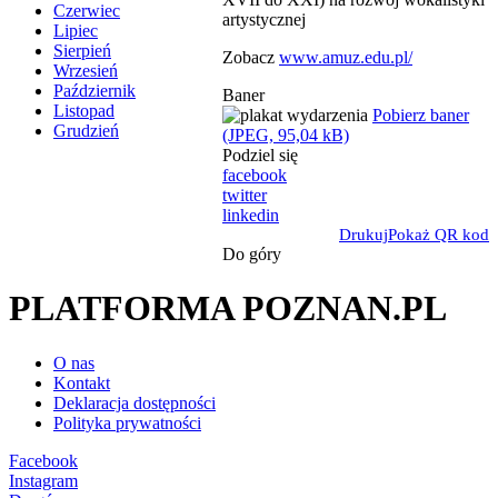
Czerwiec
artystycznej
Lipiec
Sierpień
Zobacz
www.amuz.edu.pl/
Wrzesień
Październik
Baner
Listopad
Pobierz baner
Grudzień
(JPEG, 95,04 kB)
Podziel się
facebook
twitter
linkedin
Drukuj
Pokaż QR kod
Do góry
PLATFORMA POZNAN.PL
O nas
Kontakt
Deklaracja dostępności
Polityka prywatności
Facebook
Instagram