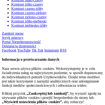
Kontrast biało-czarny
Kontrast żółto-czarny
Kontrast czarno-żółty
Kontrast czarno-zielony
Kontrast zielono-czarny
Kontrast żółto-niebieski
Kontrast niebiesko-żółty
Zamknij menu
Język migowy
Portal Niepełnosprawność
Deklaracja dostępności
Facebook
YouTube
Tik Tok
Instagram
RSS
Informacja o przetwarzaniu danych
Nasz serwis używa plików cookies. Wykorzystujemy je w celu
świadczenia usług na najwyższym poziomie, w sposób dopasowany
do indywidualnych potrzeb Użytkowników. Dzięki temu możliwe
jest także korzystanie z narzędzi analitycznych oraz udostępnianie
funkcji mediów społecznościowych i odtwarzacza wideo.
Kliknij przycisk
„Zaakceptuj lub zamknij”
, by wyrazić zgodę na
używanie plików cookies i przejść bezpośrednio do strony lub
„Wyświetl ustawienia plików cookies”
, aby zobaczyć