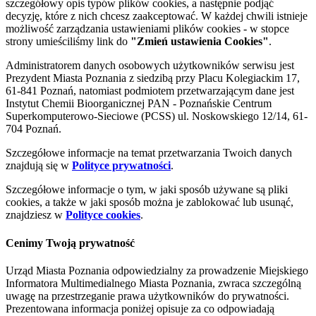
szczegółowy opis typów plików cookies, a następnie podjąć
decyzję, które z nich chcesz zaakceptować. W każdej chwili istnieje
możliwość zarządzania ustawieniami plików cookies - w stopce
strony umieściliśmy link do
"Zmień ustawienia Cookies"
.
Administratorem danych osobowych użytkowników serwisu jest
Prezydent Miasta Poznania z siedzibą przy Placu Kolegiackim 17,
61-841 Poznań, natomiast podmiotem przetwarzającym dane jest
Instytut Chemii Bioorganicznej PAN - Poznańskie Centrum
Superkomputerowo-Sieciowe (PCSS) ul. Noskowskiego 12/14, 61-
704 Poznań.
Szczegółowe informacje na temat przetwarzania Twoich danych
znajdują się w
Polityce prywatności
.
Szczegółowe informacje o tym, w jaki sposób używane są pliki
cookies, a także w jaki sposób można je zablokować lub usunąć,
znajdziesz w
Polityce cookies
.
Cenimy Twoją prywatność
Urząd Miasta Poznania odpowiedzialny za prowadzenie Miejskiego
Informatora Multimedialnego Miasta Poznania, zwraca szczególną
uwagę na przestrzeganie prawa użytkowników do prywatności.
Prezentowana informacja poniżej opisuje za co odpowiadają