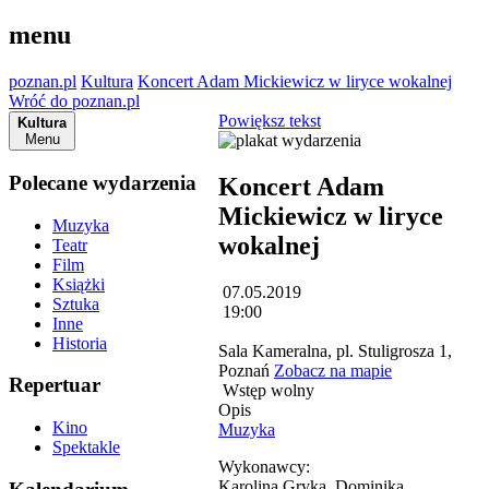
menu
poznan.pl
Kultura
Koncert Adam Mickiewicz w liryce wokalnej
Wróć do poznan.pl
Powiększ tekst
Kultura
Menu
Polecane wydarzenia
Koncert Adam
Mickiewicz w liryce
Muzyka
wokalnej
Teatr
Film
Książki
07.05.2019
Sztuka
19:00
Inne
Historia
Sala Kameralna, pl. Stuligrosza 1,
Poznań
Zobacz na mapie
Repertuar
Wstęp wolny
Opis
Kino
Muzyka
Spektakle
Wykonawcy:
Karolina Gryka, Dominika