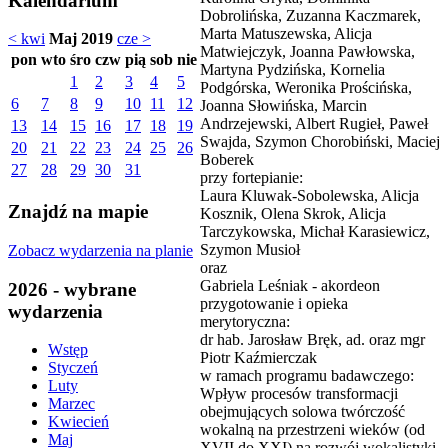
Kalendarium
Dobrolińska, Zuzanna Kaczmarek,
Marta Matuszewska, Alicja
< kwi
Maj 2019
cze >
Matwiejczyk, Joanna Pawłowska,
pon
wto
śro
czw
pią
sob
nie
Martyna Pydzińska, Kornelia
1
2
3
4
5
Podgórska, Weronika Prościńska,
6
7
8
9
10
11
12
Joanna Słowińska, Marcin
Andrzejewski, Albert Rugieł, Paweł
13
14
15
16
17
18
19
Swajda, Szymon Chorobiński, Maciej
20
21
22
23
24
25
26
Boberek
27
28
29
30
31
przy fortepianie:
Laura Kluwak-Sobolewska, Alicja
Znajdź na mapie
Kosznik, Olena Skrok, Alicja
Tarczykowska, Michał Karasiewicz,
Szymon Musioł
Zobacz wydarzenia na planie
oraz
Gabriela Leśniak - akordeon
2026 - wybrane
przygotowanie i opieka
wydarzenia
merytoryczna:
dr hab. Jarosław Bręk, ad. oraz mgr
Wstęp
Piotr Kaźmierczak
Styczeń
w ramach programu badawczego:
Luty
Wpływ procesów transformacji
Marzec
obejmujących solowa twórczość
Kwiecień
wokalną na przestrzeni wieków (od
Maj
XVII do XXI) na rozwój wokalistyki