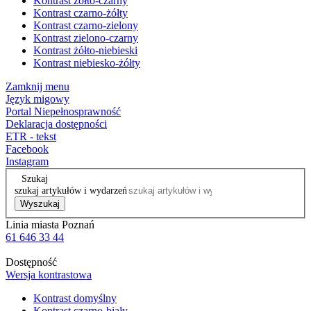
Kontrast żółto-czarny
Kontrast czarno-żółty
Kontrast czarno-zielony
Kontrast zielono-czarny
Kontrast żółto-niebieski
Kontrast niebiesko-żółty
Zamknij menu
Język migowy
Portal Niepełnosprawność
Deklaracja dostępności
ETR - tekst
Facebook
Instagram
Szukaj
szukaj artykułów i wydarzeń
Wyszukaj
Linia miasta Poznań
61 646 33 44
Dostępność
Wersja kontrastowa
Kontrast domyślny
Kontrast czarno-biały