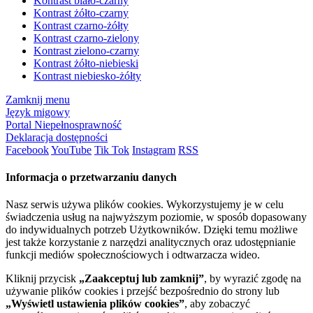
Kontrast biało-czarny
Kontrast żółto-czarny
Kontrast czarno-żółty
Kontrast czarno-zielony
Kontrast zielono-czarny
Kontrast żółto-niebieski
Kontrast niebiesko-żółty
Zamknij menu
Język migowy
Portal Niepełnosprawność
Deklaracja dostępności
Facebook
YouTube
Tik Tok
Instagram
RSS
Informacja o przetwarzaniu danych
Nasz serwis używa plików cookies. Wykorzystujemy je w celu
świadczenia usług na najwyższym poziomie, w sposób dopasowany
do indywidualnych potrzeb Użytkowników. Dzięki temu możliwe
jest także korzystanie z narzędzi analitycznych oraz udostępnianie
funkcji mediów społecznościowych i odtwarzacza wideo.
Kliknij przycisk
„Zaakceptuj lub zamknij”
, by wyrazić zgodę na
używanie plików cookies i przejść bezpośrednio do strony lub
„Wyświetl ustawienia plików cookies”
, aby zobaczyć