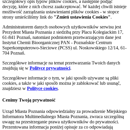
szczegółowy opis typów plików cookies, a następnie podjąć
decyzję, które z nich chcesz zaakceptować. W każdej chwili istnieje
możliwość zarządzania ustawieniami plików cookies - w stopce
strony umieściliśmy link do
"Zmień ustawienia Cookies"
.
Administratorem danych osobowych użytkowników serwisu jest
Prezydent Miasta Poznania z siedzibą przy Placu Kolegiackim 17,
61-841 Poznań, natomiast podmiotem przetwarzającym dane jest
Instytut Chemii Bioorganicznej PAN - Poznańskie Centrum
Superkomputerowo-Sieciowe (PCSS) ul. Noskowskiego 12/14, 61-
704 Poznań.
Szczegółowe informacje na temat przetwarzania Twoich danych
znajdują się w
Polityce prywatności
.
Szczegółowe informacje o tym, w jaki sposób używane są pliki
cookies, a także w jaki sposób można je zablokować lub usunąć,
znajdziesz w
Polityce cookies
.
Cenimy Twoją prywatność
Urząd Miasta Poznania odpowiedzialny za prowadzenie Miejskiego
Informatora Multimedialnego Miasta Poznania, zwraca szczególną
uwagę na przestrzeganie prawa użytkowników do prywatności.
Prezentowana informacja poniżej opisuje za co odpowiadają