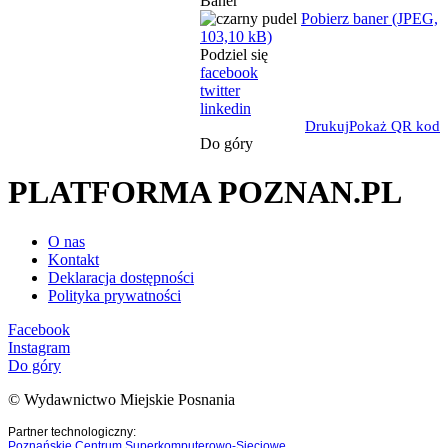
Baner
Pobierz baner (JPEG,
103,10 kB)
Podziel się
facebook
twitter
linkedin
Drukuj
Pokaż QR kod
Do góry
PLATFORMA POZNAN.PL
O nas
Kontakt
Deklaracja dostępności
Polityka prywatności
Facebook
Instagram
Do góry
© Wydawnictwo Miejskie Posnania
Partner technologiczny:
Poznańskie Centrum Superkomputerowo-Sieciowe