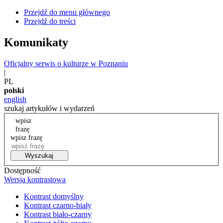
Przejdź do menu głównego
Przejdź do treści
Komunikaty
Oficjalny serwis o kulturze w Poznaniu
|
PL
polski
english
szukaj artykułów i wydarzeń
wpisz
frazę
wpisz frazę
Wyszukaj
Dostępność
Wersja kontrastowa
Kontrast domyślny
Kontrast czarno-biały
Kontrast biało-czarny