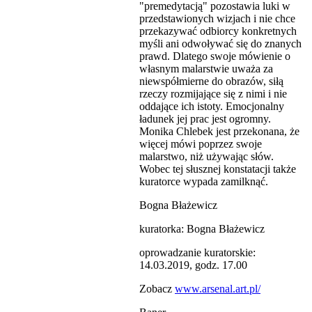
"premedytacją" pozostawia luki w
przedstawionych wizjach i nie chce
przekazywać odbiorcy konkretnych
myśli ani odwoływać się do znanych
prawd. Dlatego swoje mówienie o
własnym malarstwie uważa za
niewspółmierne do obrazów, siłą
rzeczy rozmijające się z nimi i nie
oddające ich istoty. Emocjonalny
ładunek jej prac jest ogromny.
Monika Chlebek jest przekonana, że
więcej mówi poprzez swoje
malarstwo, niż używając słów.
Wobec tej słusznej konstatacji także
kuratorce wypada zamilknąć.
Bogna Błażewicz
kuratorka: Bogna Błażewicz
oprowadzanie kuratorskie:
14.03.2019, godz. 17.00
Zobacz
www.arsenal.art.pl/