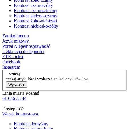
Kontrast żółto-czarny
Kontrast czarno-żółty
Kontrast czarno-zielony
Kontrast zielono-czarny
Kontrast żółto-niebieski
Kontrast niebiesko-żółty
Zamknij menu
Język migowy
Portal Niepełnosprawność
Deklaracja dostępności
ETR - tekst
Facebook
Instagram
Szukaj
szukaj artykułów i wydarzeń
Wyszukaj
Linia miasta Poznań
61 646 33 44
Dostępność
Wersja kontrastowa
Kontrast domyślny
Kontrast czarno-biały