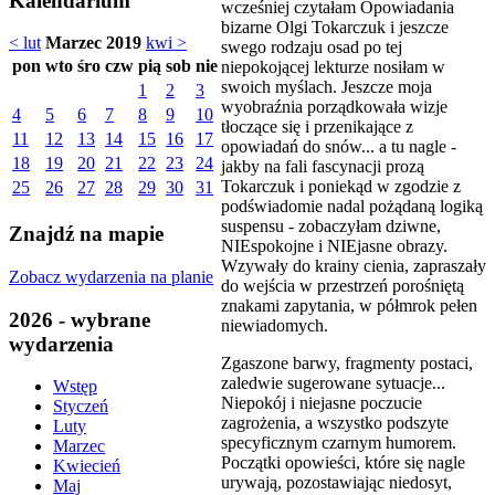
Kalendarium
wcześniej czytałam Opowiadania
bizarne Olgi Tokarczuk i jeszcze
< lut
Marzec 2019
kwi >
swego rodzaju osad po tej
pon
wto
śro
czw
pią
sob
nie
niepokojącej lekturze nosiłam w
swoich myślach. Jeszcze moja
1
2
3
wyobraźnia porządkowała wizje
4
5
6
7
8
9
10
tłoczące się i przenikające z
11
12
13
14
15
16
17
opowiadań do snów... a tu nagle -
18
19
20
21
22
23
24
jakby na fali fascynacji prozą
Tokarczuk i poniekąd w zgodzie z
25
26
27
28
29
30
31
podświadomie nadal pożądaną logiką
suspensu - zobaczyłam dziwne,
Znajdź na mapie
NIEspokojne i NIEjasne obrazy.
Wzywały do krainy cienia, zapraszały
Zobacz wydarzenia na planie
do wejścia w przestrzeń porośniętą
znakami zapytania, w półmrok pełen
2026 - wybrane
niewiadomych.
wydarzenia
Zgaszone barwy, fragmenty postaci,
zaledwie sugerowane sytuacje...
Wstęp
Niepokój i niejasne poczucie
Styczeń
zagrożenia, a wszystko podszyte
Luty
specyficznym czarnym humorem.
Marzec
Początki opowieści, które się nagle
Kwiecień
urywają, pozostawiając niedosyt,
Maj