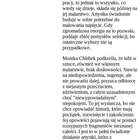
pracy, to jednak to wszystko, co
wtedy się dzieje, składa się później na
jej malarstwo. Artystka świadomie
buduje w sobie potrzebne do
malowania napięcie. Gdy
zgromadzona energia na to pozwala,
poddaje zbiór pomysłów selekcji, bo
ostateczne wybory nie są
przypadkowe.
Monika Chlebek podkreśla, że lubi w
sztuce, również we własnym
malarstwie, brak dosłowności. Stawia
na niedopowiedzenia, sugeruje, ale
nie prowadzi dalej, porzuca odbiorcę
z niejasnym przeczuciem,
zdziwieniem, z całym uzasadnionym
choć "niewypowiadalnym"
niepokojem. To jej wystarcza, bo nie
chce opowiadać historii, które mają
początek, rozwinięcie i zakończenie.
Jej opowieści pojawiają się w postaci
rozsypanych fragmentów nieznanej
całości. I jest to w pełni świadome
działanie artystki, która z