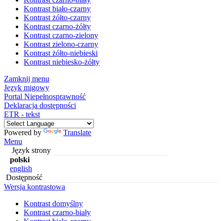
Kontrast biało-czarny
Kontrast żółto-czarny
Kontrast czarno-żółty
Kontrast czarno-zielony
Kontrast zielono-czarny
Kontrast żółto-niebieski
Kontrast niebiesko-żółty
Zamknij menu
Język migowy
Portal Niepełnosprawność
Deklaracja dostępności
ETR - tekst
Powered by
Translate
Menu
Język strony
polski
english
Dostępność
Wersja kontrastowa
Kontrast domyślny
Kontrast czarno-biały