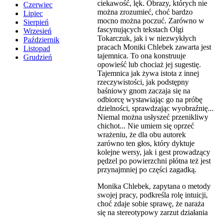
ciekawość, lęk. Obrazy, których nie
Czerwiec
można zrozumieć, choć bardzo
Lipiec
mocno można poczuć. Zarówno w
Sierpień
fascynujących tekstach Olgi
Wrzesień
Tokarczuk, jak i w niezwykłych
Październik
pracach Moniki Chlebek zawarta jest
Listopad
tajemnica. To ona konstruuje
Grudzień
opowieść lub chociaż jej sugestię.
Tajemnica jak żywa istota z innej
rzeczywistości, jak podstępny
baśniowy gnom zaczaja się na
odbiorcę wystawiając go na próbę
dzielności, sprawdzając wyobraźnię...
Niemal można usłyszeć przenikliwy
chichot... Nie umiem się oprzeć
wrażeniu, że dla obu autorek
zarówno ten głos, który dyktuje
kolejne wersy, jak i gest prowadzący
pędzel po powierzchni płótna też jest
przynajmniej po części zagadką.
Monika Chlebek, zapytana o metody
swojej pracy, podkreśla rolę intuicji,
choć zdaje sobie sprawę, że naraża
się na stereotypowy zarzut działania