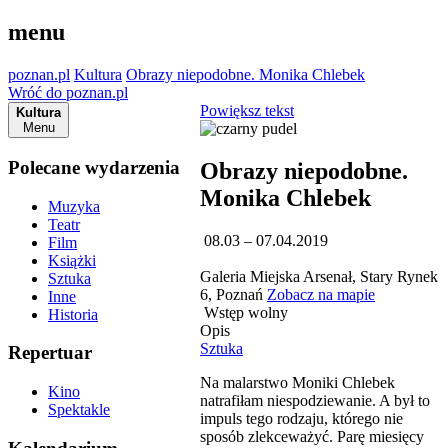
menu
poznan.pl
Kultura
Obrazy niepodobne. Monika Chlebek
Wróć do poznan.pl
Powiększ tekst
Kultura
Menu
Polecane wydarzenia
Obrazy niepodobne.
Monika Chlebek
Muzyka
Teatr
08.03 – 07.04.2019
Film
Książki
Galeria Miejska Arsenał, Stary Rynek
Sztuka
6, Poznań
Zobacz na mapie
Inne
Wstęp wolny
Historia
Opis
Sztuka
Repertuar
Na malarstwo Moniki Chlebek
Kino
natrafiłam niespodziewanie. A był to
Spektakle
impuls tego rodzaju, którego nie
sposób zlekceważyć. Parę miesięcy