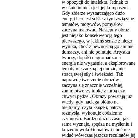
w opozycji do intelektu. Jednak to
właśnie intuicja jest jej kompasem.
Gdy zbierze wystarczająco dużo
energii i co jest ściśle z tym związane
tematów, motywów, pomysłów -
zaczyna malować. Następny obraz
jest niejako konsekwencją tego
pierwszego, w jakimś sensie z niego
wynika, choć z pewnością go ani nie
tłumaczy, ani nie pointuje. Artystka
tworzy, dopóki nagromadzona
energia nie wygaśnie, a eksplorowane
tematy nie zaczną jej nudzić, nie
stracą swej siły i świeżości. Tak
naprawdę tworzenie obrazów
zaczyna się znacznie wcześniej,
zanim otworzy tubkę z farbą czy
chwyci pędzel. Obrazy powstają już
wtedy, gdy naciąga płótno na
blejtramy, czyta książki, patrzy,
rozmyśla, wykonuje codzienne
czynności. Bardzo dużo czasu, jak
sama wyznaje, spędza na myśleniu i
krążeniu wokół tematów i choć nie
widać wówczas jeszcze rezultatów jej