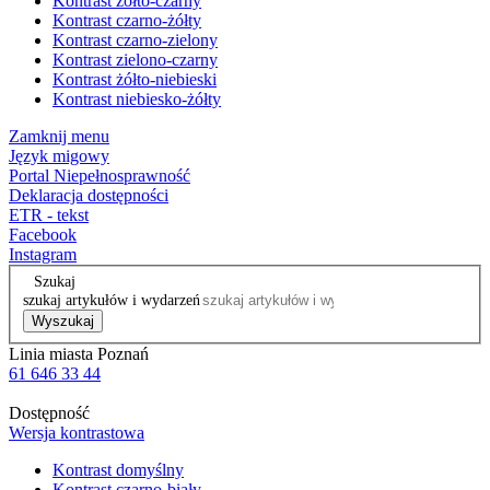
Kontrast żółto-czarny
Kontrast czarno-żółty
Kontrast czarno-zielony
Kontrast zielono-czarny
Kontrast żółto-niebieski
Kontrast niebiesko-żółty
Zamknij menu
Język migowy
Portal Niepełnosprawność
Deklaracja dostępności
ETR - tekst
Facebook
Instagram
Szukaj
szukaj artykułów i wydarzeń
Wyszukaj
Linia miasta Poznań
61 646 33 44
Dostępność
Wersja kontrastowa
Kontrast domyślny
Kontrast czarno-biały