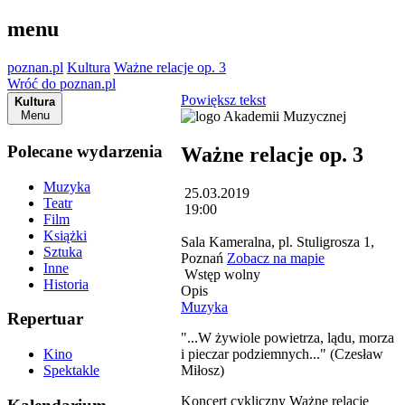
menu
poznan.pl
Kultura
Ważne relacje op. 3
Wróć do poznan.pl
Powiększ tekst
Kultura
Menu
Polecane wydarzenia
Ważne relacje op. 3
Muzyka
25.03.2019
Teatr
19:00
Film
Książki
Sala Kameralna, pl. Stuligrosza 1,
Sztuka
Poznań
Zobacz na mapie
Inne
Wstęp wolny
Historia
Opis
Muzyka
Repertuar
"...W żywiole powietrza, lądu, morza
i pieczar podziemnych..." (Czesław
Kino
Miłosz)
Spektakle
Koncert cykliczny Ważne relacje