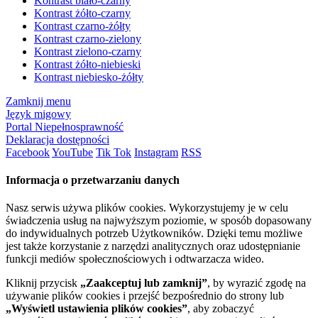
Kontrast biało-czarny
Kontrast żółto-czarny
Kontrast czarno-żółty
Kontrast czarno-zielony
Kontrast zielono-czarny
Kontrast żółto-niebieski
Kontrast niebiesko-żółty
Zamknij menu
Język migowy
Portal Niepełnosprawność
Deklaracja dostępności
Facebook
YouTube
Tik Tok
Instagram
RSS
Informacja o przetwarzaniu danych
Nasz serwis używa plików cookies. Wykorzystujemy je w celu
świadczenia usług na najwyższym poziomie, w sposób dopasowany
do indywidualnych potrzeb Użytkowników. Dzięki temu możliwe
jest także korzystanie z narzędzi analitycznych oraz udostępnianie
funkcji mediów społecznościowych i odtwarzacza wideo.
Kliknij przycisk
„Zaakceptuj lub zamknij”
, by wyrazić zgodę na
używanie plików cookies i przejść bezpośrednio do strony lub
„Wyświetl ustawienia plików cookies”
, aby zobaczyć