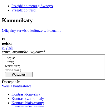
Przejdź do menu głównego
Przejdź do treści
Komunikaty
Oficjalny serwis o kulturze w Poznaniu
|
PL
polski
english
szukaj artykułów i wydarzeń
wpisz
frazę
wpisz frazę
Wyszukaj
Dostępność
Wersja kontrastowa
Kontrast domyślny
Kontrast czarno-biały
Kontrast biało-czarny