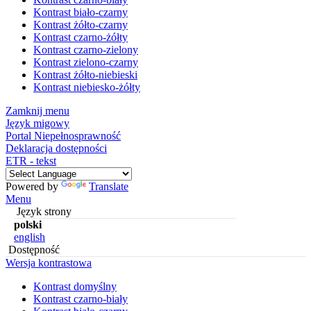
Kontrast biało-czarny
Kontrast żółto-czarny
Kontrast czarno-żółty
Kontrast czarno-zielony
Kontrast zielono-czarny
Kontrast żółto-niebieski
Kontrast niebiesko-żółty
Zamknij menu
Język migowy
Portal Niepełnosprawność
Deklaracja dostępności
ETR - tekst
Powered by
Translate
Menu
Język strony
polski
english
Dostępność
Wersja kontrastowa
Kontrast domyślny
Kontrast czarno-biały