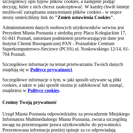
szczegółowy opis typów plików cookies, a następnie podjąć
decyzję, które z nich chcesz zaakceptować. W każdej chwili istnieje
możliwość zarządzania ustawieniami plików cookies - w stopce
strony umieściliśmy link do
"Zmień ustawienia Cookies"
.
Administratorem danych osobowych użytkowników serwisu jest
Prezydent Miasta Poznania z siedzibą przy Placu Kolegiackim 17,
61-841 Poznań, natomiast podmiotem przetwarzającym dane jest
Instytut Chemii Bioorganicznej PAN - Poznańskie Centrum
Superkomputerowo-Sieciowe (PCSS) ul. Noskowskiego 12/14, 61-
704 Poznań.
Szczegółowe informacje na temat przetwarzania Twoich danych
znajdują się w
Polityce prywatności
.
Szczegółowe informacje o tym, w jaki sposób używane są pliki
cookies, a także w jaki sposób można je zablokować lub usunąć,
znajdziesz w
Polityce cookies
.
Cenimy Twoją prywatność
Urząd Miasta Poznania odpowiedzialny za prowadzenie Miejskiego
Informatora Multimedialnego Miasta Poznania, zwraca szczególną
uwagę na przestrzeganie prawa użytkowników do prywatności.
Prezentowana informacja poniżej opisuje za co odpowiadają