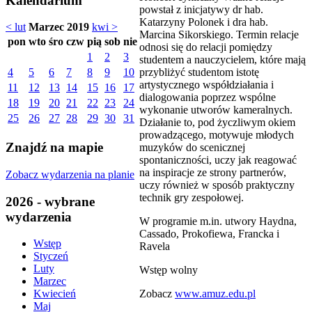
Kalendarium
powstał z inicjatywy dr hab.
Katarzyny Polonek i dra hab.
< lut
Marzec 2019
kwi >
Marcina Sikorskiego. Termin relacje
pon
wto
śro
czw
pią
sob
nie
odnosi się do relacji pomiędzy
1
2
3
studentem a nauczycielem, które mają
przybliżyć studentom istotę
4
5
6
7
8
9
10
artystycznego współdziałania i
11
12
13
14
15
16
17
dialogowania poprzez wspólne
18
19
20
21
22
23
24
wykonanie utworów kameralnych.
25
26
27
28
29
30
31
Działanie to, pod życzliwym okiem
prowadzącego, motywuje młodych
Znajdź na mapie
muzyków do scenicznej
spontaniczności, uczy jak reagować
na inspiracje ze strony partnerów,
Zobacz wydarzenia na planie
uczy również w sposób praktyczny
technik gry zespołowej.
2026 - wybrane
wydarzenia
W programie m.in. utwory Haydna,
Cassado, Prokofiewa, Francka i
Wstęp
Ravela
Styczeń
Luty
Wstęp wolny
Marzec
Zobacz
www.amuz.edu.pl
Kwiecień
Maj