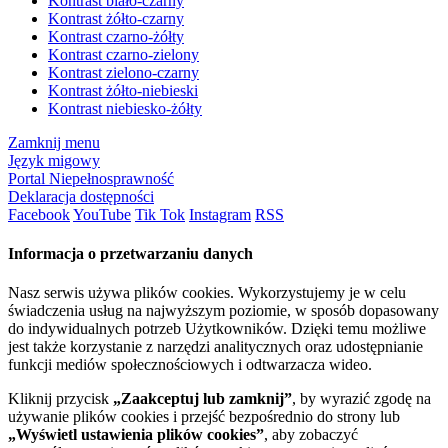
Kontrast biało-czarny
Kontrast żółto-czarny
Kontrast czarno-żółty
Kontrast czarno-zielony
Kontrast zielono-czarny
Kontrast żółto-niebieski
Kontrast niebiesko-żółty
Zamknij menu
Język migowy
Portal Niepełnosprawność
Deklaracja dostępności
Facebook
YouTube
Tik Tok
Instagram
RSS
Informacja o przetwarzaniu danych
Nasz serwis używa plików cookies. Wykorzystujemy je w celu
świadczenia usług na najwyższym poziomie, w sposób dopasowany
do indywidualnych potrzeb Użytkowników. Dzięki temu możliwe
jest także korzystanie z narzędzi analitycznych oraz udostępnianie
funkcji mediów społecznościowych i odtwarzacza wideo.
Kliknij przycisk
„Zaakceptuj lub zamknij”
, by wyrazić zgodę na
używanie plików cookies i przejść bezpośrednio do strony lub
„Wyświetl ustawienia plików cookies”
, aby zobaczyć