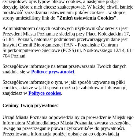
szczegółowy opis typów plików cookies, a następnie podjąć
decyzję, które z nich chcesz zaakceptować. W każdej chwili istnieje
możliwość zarządzania ustawieniami plików cookies - w stopce
strony umieściliśmy link do
"Zmień ustawienia Cookies"
.
Administratorem danych osobowych użytkowników serwisu jest
Prezydent Miasta Poznania z siedzibą przy Placu Kolegiackim 17,
61-841 Poznań, natomiast podmiotem przetwarzającym dane jest
Instytut Chemii Bioorganicznej PAN - Poznańskie Centrum
Superkomputerowo-Sieciowe (PCSS) ul. Noskowskiego 12/14, 61-
704 Poznań.
Szczegółowe informacje na temat przetwarzania Twoich danych
znajdują się w
Polityce prywatności
.
Szczegółowe informacje o tym, w jaki sposób używane są pliki
cookies, a także w jaki sposób można je zablokować lub usunąć,
znajdziesz w
Polityce cookies
.
Cenimy Twoją prywatność
Urząd Miasta Poznania odpowiedzialny za prowadzenie Miejskiego
Informatora Multimedialnego Miasta Poznania, zwraca szczególną
uwagę na przestrzeganie prawa użytkowników do prywatności.
Prezentowana informacja poniżej opisuje za co odpowiadają