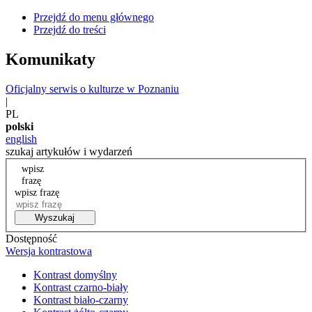
Przejdź do menu głównego
Przejdź do treści
Komunikaty
Oficjalny serwis o kulturze w Poznaniu
|
PL
polski
english
szukaj artykułów i wydarzeń
wpisz
frazę
wpisz frazę
Wyszukaj
Dostępność
Wersja kontrastowa
Kontrast domyślny
Kontrast czarno-biały
Kontrast biało-czarny