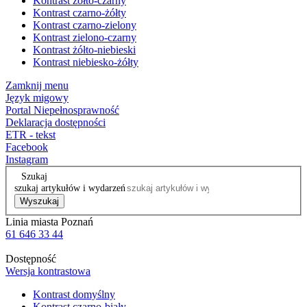
Kontrast żółto-czarny
Kontrast czarno-żółty
Kontrast czarno-zielony
Kontrast zielono-czarny
Kontrast żółto-niebieski
Kontrast niebiesko-żółty
Zamknij menu
Język migowy
Portal Niepełnosprawność
Deklaracja dostępności
ETR - tekst
Facebook
Instagram
Szukaj
szukaj artykułów i wydarzeń
Wyszukaj
Linia miasta Poznań
61 646 33 44
Dostępność
Wersja kontrastowa
Kontrast domyślny
Kontrast czarno-biały