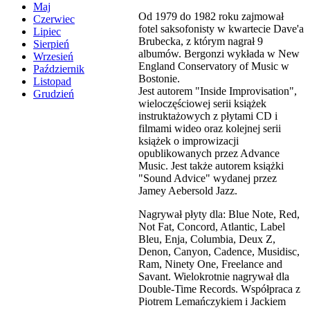
Maj
Od 1979 do 1982 roku zajmował
Czerwiec
fotel saksofonisty w kwartecie Dave'a
Lipiec
Brubecka, z którym nagrał 9
Sierpień
albumów. Bergonzi wykłada w New
Wrzesień
England Conservatory of Music w
Październik
Bostonie.
Listopad
Jest autorem "Inside Improvisation",
Grudzień
wieloczęściowej serii książek
instruktażowych z płytami CD i
filmami wideo oraz kolejnej serii
książek o improwizacji
opublikowanych przez Advance
Music. Jest także autorem książki
"Sound Advice" wydanej przez
Jamey Aebersold Jazz.
Nagrywał płyty dla: Blue Note, Red,
Not Fat, Concord, Atlantic, Label
Bleu, Enja, Columbia, Deux Z,
Denon, Canyon, Cadence, Musidisc,
Ram, Ninety One, Freelance and
Savant. Wielokrotnie nagrywał dla
Double-Time Records. Współpraca z
Piotrem Lemańczykiem i Jackiem