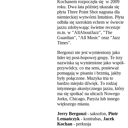
Kochanem rozpoczęła się w 2009
roku. Dwa lata później ukazała się
płyta Three Point Shot nagrana dla
niemieckiej wytwórni Intuition. Płyta
odbiła się szerokim echem w świecie
jazzu zdobywając świetne recenzje
m.in. w "AllAboutJazz", "The
Guardian", "All Music" oraz "Jazz
Times".
Bergonzi nie jest wymieniony jako
lider tej post-bopowej grupy. Te trzy
nazwiska są wymienione jako współ-
przywódcy, co ma sens, ponieważ
pomagają w pisaniu i brzmią, jakby
były połączone. Muzyka tria to
bardzo miejski dźwięk. To rodzaj
intymnego akustycznego jazzu, który
ma się spotkać na ulicach Nowego
Jorku, Chicago, Paryża lub innego
większego miasta.
Jerry Bergonzi
- saksofon,
Piotr
Lemańczyk
- kontrabas,
Jacek
Kochan
- perkusja