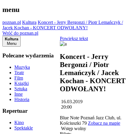
menu
poznan.pl
Kultura
Koncert - Jerry Bergonzi / Piotr Lemańczyk /
Jacek Kochan - KONCERT ODWOŁANY!
Wróć do poznan.pl
Powiększ tekst
Kultura
Menu
Polecane wydarzenia
Koncert - Jerry
Bergonzi / Piotr
Muzyka
Lemańczyk / Jacek
Teatr
Film
Kochan - KONCERT
Książki
ODWOŁANY!
Sztuka
Inne
Historia
16.03.2019
20:00
Repertuar
Blue Note Poznań Jazz Club, ul.
Kino
Kościuszki 79
Zobacz na mapie
Spektakle
Wstęp wolny
Bilety