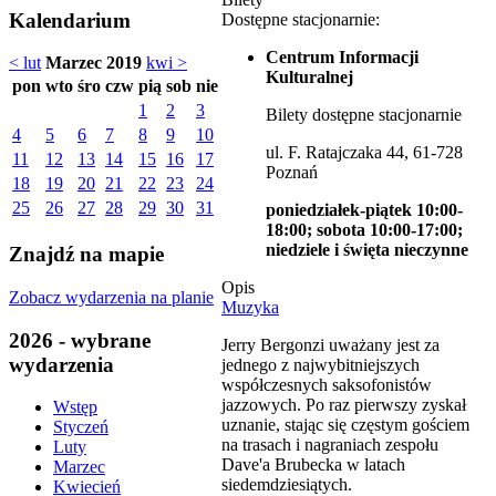
Kalendarium
Dostępne stacjonarnie:
Centrum Informacji
< lut
Marzec 2019
kwi >
Kulturalnej
pon
wto
śro
czw
pią
sob
nie
1
2
3
Bilety dostępne stacjonarnie
4
5
6
7
8
9
10
ul. F. Ratajczaka 44, 61-728
11
12
13
14
15
16
17
Poznań
18
19
20
21
22
23
24
25
26
27
28
29
30
31
poniedziałek-piątek 10:00-
18:00; sobota 10:00-17:00;
niedziele i święta nieczynne
Znajdź na mapie
Opis
Zobacz wydarzenia na planie
Muzyka
2026 - wybrane
Jerry Bergonzi uważany jest za
wydarzenia
jednego z najwybitniejszych
współczesnych saksofonistów
jazzowych. Po raz pierwszy zyskał
Wstęp
uznanie, stając się częstym gościem
Styczeń
na trasach i nagraniach zespołu
Luty
Dave'a Brubecka w latach
Marzec
siedemdziesiątych.
Kwiecień