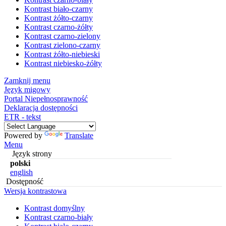
Kontrast biało-czarny
Kontrast żółto-czarny
Kontrast czarno-żółty
Kontrast czarno-zielony
Kontrast zielono-czarny
Kontrast żółto-niebieski
Kontrast niebiesko-żółty
Zamknij menu
Język migowy
Portal Niepełnosprawność
Deklaracja dostępności
ETR - tekst
Powered by
Translate
Menu
Język strony
polski
english
Dostępność
Wersja kontrastowa
Kontrast domyślny
Kontrast czarno-biały