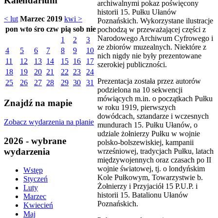
Kalendarium
archiwalnymi pokaz poświęcony
historii 15. Pułku Ułanów
< lut
Marzec 2019
kwi >
Poznańskich. Wykorzystane ilustracje
pon
wto
śro
czw
pią
sob
nie
pochodzą w przeważającej części z
Narodowego Archiwum Cyfrowego i
1
2
3
ze zbiorów muzealnych. Niektóre z
4
5
6
7
8
9
10
nich nigdy nie były prezentowane
11
12
13
14
15
16
17
szerokiej publiczności.
18
19
20
21
22
23
24
Prezentacja została przez autorów
25
26
27
28
29
30
31
podzielona na 10 sekwencji
mówiących m.in. o początkach Pułku
Znajdź na mapie
w roku 1919, pierwszych
dowódcach, sztandarze i wczesnych
Zobacz wydarzenia na planie
mundurach 15. Pułku Ułanów, o
udziale żołnierzy Pułku w wojnie
2026 - wybrane
polsko-bolszewiskiej, kampanii
wydarzenia
wrześniowej, tradycjach Pułku, latach
międzywojennych oraz czasach po II
wojnie światowej, tj. o londyńskim
Wstęp
Kole Pułkowym, Towarzystwie b.
Styczeń
Żołnierzy i Przyjaciół 15 P.U.P. i
Luty
historii 15. Batalionu Ułanów
Marzec
Poznańskich.
Kwiecień
Maj