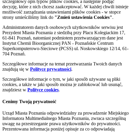
szczegółowy opis typów plików cookies, a następnie podjąć
decyzję, które z nich chcesz zaakceptować. W każdej chwili istnieje
możliwość zarządzania ustawieniami plików cookies - w stopce
strony umieściliśmy link do
"Zmień ustawienia Cookies"
.
Administratorem danych osobowych użytkowników serwisu jest
Prezydent Miasta Poznania z siedzibą przy Placu Kolegiackim 17,
61-841 Poznań, natomiast podmiotem przetwarzającym dane jest
Instytut Chemii Bioorganicznej PAN - Poznańskie Centrum
Superkomputerowo-Sieciowe (PCSS) ul. Noskowskiego 12/14, 61-
704 Poznań.
Szczegółowe informacje na temat przetwarzania Twoich danych
znajdują się w
Polityce prywatności
.
Szczegółowe informacje o tym, w jaki sposób używane są pliki
cookies, a także w jaki sposób można je zablokować lub usunąć,
znajdziesz w
Polityce cookies
.
Cenimy Twoją prywatność
Urząd Miasta Poznania odpowiedzialny za prowadzenie Miejskiego
Informatora Multimedialnego Miasta Poznania, zwraca szczególną
uwagę na przestrzeganie prawa użytkowników do prywatności.
Prezentowana informacja poniżej opisuje za co odpowiadają