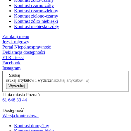
Kontrast żółto-czarny
Kontrast czarno-żółty
Kontrast czarno-zielony
Kontrast zielono-czarny
Kontrast żółto-niebieski
Kontrast niebiesko-żółty
Zamknij menu
Język migowy
Portal Niepełnosprawność
Deklaracja dostępności
ETR - tekst
Facebook
Instagram
Szukaj
szukaj artykułów i wydarzeń
Wyszukaj
Linia miasta Poznań
61 646 33 44
Dostępność
Wersja kontrastowa
Kontrast domyślny
Kontrast czarno-biały