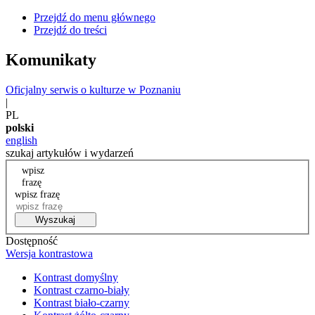
Przejdź do menu głównego
Przejdź do treści
Komunikaty
Oficjalny serwis o kulturze w Poznaniu
|
PL
polski
english
szukaj artykułów i wydarzeń
wpisz
frazę
wpisz frazę
Wyszukaj
Dostępność
Wersja kontrastowa
Kontrast domyślny
Kontrast czarno-biały
Kontrast biało-czarny