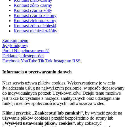
Kontrast biało-czarny
Kontrast żółto-czarny
Kontrast czarno-żółty
Kontrast czarno-zielony
Kontrast zielono-czarny
Kontrast żółto-niebieski
Kontrast niebiesko-żółty
Zamknij menu
Język migowy
Portal Niepełnosprawność
Deklaracja dostępności
Facebook
YouTube
Tik Tok
Instagram
RSS
Informacja o przetwarzaniu danych
Nasz serwis używa plików cookies. Wykorzystujemy je w celu
świadczenia usług na najwyższym poziomie, w sposób dopasowany
do indywidualnych potrzeb Użytkowników. Dzięki temu możliwe
jest także korzystanie z narzędzi analitycznych oraz udostępnianie
funkcji mediów społecznościowych i odtwarzacza wideo.
Kliknij przycisk
„Zaakceptuj lub zamknij”
, by wyrazić zgodę na
używanie plików cookies i przejść bezpośrednio do strony lub
„Wyświetl ustawienia plików cookies”
, aby zobaczyć