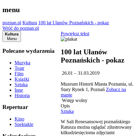
menu
poznan.pl
Kultura
100 lat Ułanów Poznańskich - pokaz
Wróć do poznan.pl
Powiększ tekst
Kultura
Menu
Polecane wydarzenia
100 lat Ułanów
Poznańskich - pokaz
Muzyka
Teatr
26.01 – 31.03.2019
Film
Książki
Muzeum Historii Miasta Poznania, ul.
Sztuka
Stary Rynek 1, Poznań
Zobacz na
Inne
mapie
Historia
Wstęp wolny
Opis
Repertuar
Sztuka
Kino
W Sali Renesansowej poznańskiego
Spektakle
Ratusza można oglądać zilustrowany
kilkudziesięcioma zdjęciami