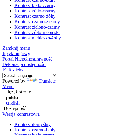
Kontrast biało-czarny
Kontrast żółto-czarny
Kontrast czarno-żółty
Kontrast czarno-zielony
Kontrast zielono-czarny
Kontrast żółto-niebieski
Kontrast niebiesko-żółty
Zamknij menu
Język migowy
Portal Niepełnosprawność
Deklaracja dostępności
ETR - tekst
Powered by
Translate
Menu
Język strony
polski
english
Dostępność
Wersja kontrastowa
Kontrast domyślny
Kontrast czarno-biały