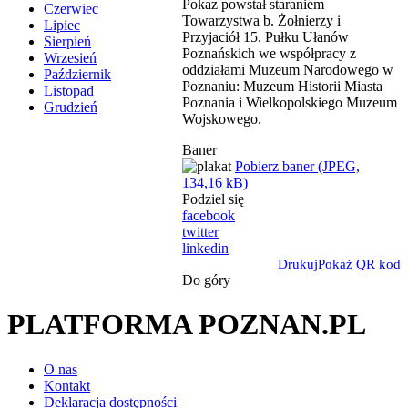
Pokaz powstał staraniem
Czerwiec
Towarzystwa b. Żołnierzy i
Lipiec
Przyjaciół 15. Pułku Ułanów
Sierpień
Poznańskich we współpracy z
Wrzesień
oddziałami Muzeum Narodowego w
Październik
Poznaniu: Muzeum Historii Miasta
Listopad
Poznania i Wielkopolskiego Muzeum
Grudzień
Wojskowego.
Baner
Pobierz baner (JPEG,
134,16 kB)
Podziel się
facebook
twitter
linkedin
Drukuj
Pokaż QR kod
Do góry
PLATFORMA POZNAN.PL
O nas
Kontakt
Deklaracja dostępności