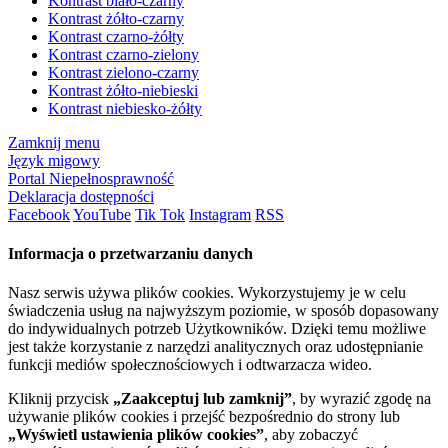
Kontrast biało-czarny
Kontrast żółto-czarny
Kontrast czarno-żółty
Kontrast czarno-zielony
Kontrast zielono-czarny
Kontrast żółto-niebieski
Kontrast niebiesko-żółty
Zamknij menu
Język migowy
Portal Niepełnosprawność
Deklaracja dostępności
Facebook
YouTube
Tik Tok
Instagram
RSS
Informacja o przetwarzaniu danych
Nasz serwis używa plików cookies. Wykorzystujemy je w celu
świadczenia usług na najwyższym poziomie, w sposób dopasowany
do indywidualnych potrzeb Użytkowników. Dzięki temu możliwe
jest także korzystanie z narzędzi analitycznych oraz udostępnianie
funkcji mediów społecznościowych i odtwarzacza wideo.
Kliknij przycisk
„Zaakceptuj lub zamknij”
, by wyrazić zgodę na
używanie plików cookies i przejść bezpośrednio do strony lub
„Wyświetl ustawienia plików cookies”
, aby zobaczyć