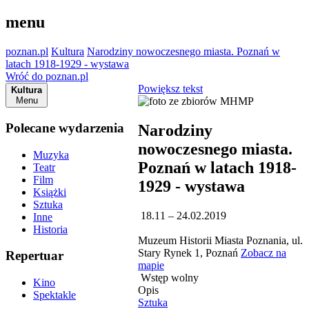
menu
poznan.pl
Kultura
Narodziny nowoczesnego miasta. Poznań w
latach 1918-1929 - wystawa
Wróć do poznan.pl
Powiększ tekst
Kultura
Menu
Polecane wydarzenia
Narodziny
nowoczesnego miasta.
Muzyka
Poznań w latach 1918-
Teatr
Film
1929 - wystawa
Książki
Sztuka
18.11 – 24.02.2019
Inne
Historia
Muzeum Historii Miasta Poznania, ul.
Stary Rynek 1, Poznań
Zobacz na
Repertuar
mapie
Wstęp wolny
Kino
Opis
Spektakle
Sztuka