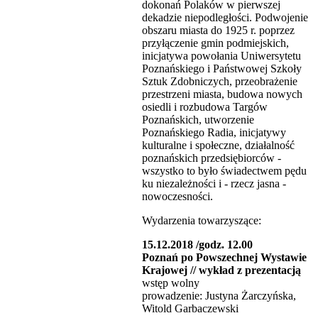
dokonań Polaków w pierwszej
dekadzie niepodległości. Podwojenie
obszaru miasta do 1925 r. poprzez
przyłączenie gmin podmiejskich,
inicjatywa powołania Uniwersytetu
Poznańskiego i Państwowej Szkoły
Sztuk Zdobniczych, przeobrażenie
przestrzeni miasta, budowa nowych
osiedli i rozbudowa Targów
Poznańskich, utworzenie
Poznańskiego Radia, inicjatywy
kulturalne i społeczne, działalność
poznańskich przedsiębiorców -
wszystko to było świadectwem pędu
ku niezależności i - rzecz jasna -
nowoczesności.
Wydarzenia towarzyszące:
15.12.2018 /godz. 12.00
Poznań po Powszechnej Wystawie
Krajowej // wykład z prezentacją
wstęp wolny
prowadzenie: Justyna Żarczyńska,
Witold Garbaczewski