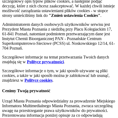
szczegółowy opis typów plików cookies, a następnie podjąć
decyzję, które z nich chcesz zaakceptować. W każdej chwili istnieje
możliwość zarządzania ustawieniami plików cookies - w stopce
strony umieściliśmy link do
"Zmień ustawienia Cookies"
.
Administratorem danych osobowych użytkowników serwisu jest
Prezydent Miasta Poznania z siedzibą przy Placu Kolegiackim 17,
61-841 Poznań, natomiast podmiotem przetwarzającym dane jest
Instytut Chemii Bioorganicznej PAN - Poznańskie Centrum
Superkomputerowo-Sieciowe (PCSS) ul. Noskowskiego 12/14, 61-
704 Poznań.
Szczegółowe informacje na temat przetwarzania Twoich danych
znajdują się w
Polityce prywatności
.
Szczegółowe informacje o tym, w jaki sposób używane są pliki
cookies, a także w jaki sposób można je zablokować lub usunąć,
znajdziesz w
Polityce cookies
.
Cenimy Twoją prywatność
Urząd Miasta Poznania odpowiedzialny za prowadzenie Miejskiego
Informatora Multimedialnego Miasta Poznania, zwraca szczególną
uwagę na przestrzeganie prawa użytkowników do prywatności.
Prezentowana informacja poniżej opisuje za co odpowiadają