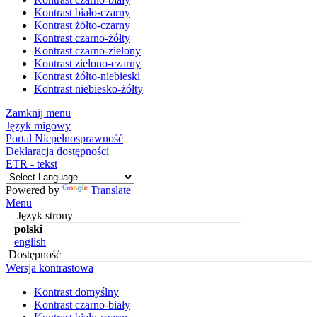
Kontrast biało-czarny
Kontrast żółto-czarny
Kontrast czarno-żółty
Kontrast czarno-zielony
Kontrast zielono-czarny
Kontrast żółto-niebieski
Kontrast niebiesko-żółty
Zamknij menu
Język migowy
Portal Niepełnosprawność
Deklaracja dostępności
ETR - tekst
Powered by
Translate
Menu
Język strony
polski
english
Dostępność
Wersja kontrastowa
Kontrast domyślny
Kontrast czarno-biały