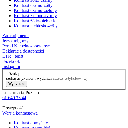
Kontrast żółto-czarny
Kontrast czarno-żółty
Kontrast czarno-zielony
Kontrast zielono-czarny
Kontrast żółto-niebieski
Kontrast niebiesko-żółty
Zamknij menu
Język migowy
Portal Niepełnosprawność
Deklaracja dostępności
ETR - tekst
Facebook
Instagram
Szukaj
szukaj artykułów i wydarzeń
Wyszukaj
Linia miasta Poznań
61 646 33 44
Dostępność
Wersja kontrastowa
Kontrast domyślny
Kontrast czarno-biały