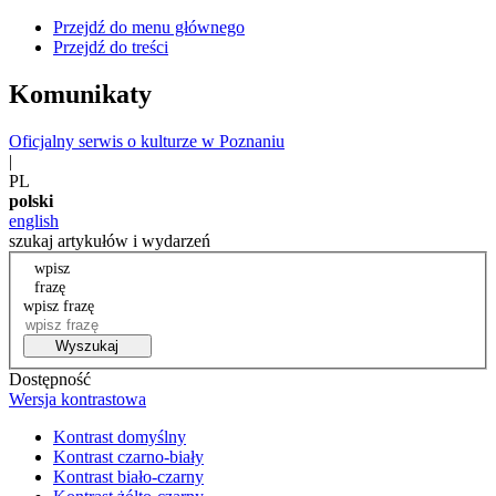
Przejdź do menu głównego
Przejdź do treści
Komunikaty
Oficjalny serwis o kulturze w Poznaniu
|
PL
polski
english
szukaj artykułów i wydarzeń
wpisz
frazę
wpisz frazę
Wyszukaj
Dostępność
Wersja kontrastowa
Kontrast domyślny
Kontrast czarno-biały
Kontrast biało-czarny