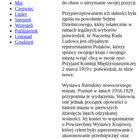
do obaw o utrzymanie swojej pozycji.
Maj
Czerwiec
Przypieczętowaniem ich słabości była
Lipiec
zgoda na powołanie Sejmu
Sierpień
Dzielnicowego, który ostatecznie w
Wrzesień
ramach legalnych wyborów
Październik
potwierdził, że Naczelna Rada
Listopad
Ludowa jest oficjalnym
Grudzień
reprezentantem Polaków, którzy
sprawy swojego kraju i swojego
miasta wziąć chcą w swoje ręce.
Przyjazd Komisji Międzysojuszniczej
2 marca 1919 r. potwierdził, że idzie
nowe.
Wystawa
Narodziny nowoczesnego
miasta. Poznań w latach 1918-1929
przypomina te wydarzenia. Stanowią
one jednak początek opowieści o
historii miasta w pierwszych
dziesięciu latach odzyskanej
wolności. Jej koniec to wspomnienie
o Powszechnej Wystawy Krajowej,
której celem było zaprezentowanie i
ukoronowanie przedsięwzięć oraz