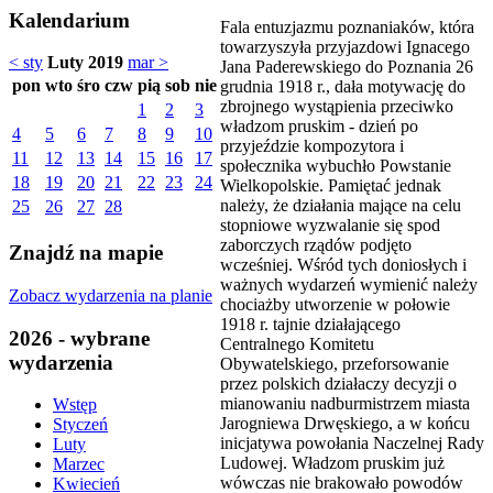
Kalendarium
Fala entuzjazmu poznaniaków, która
towarzyszyła przyjazdowi Ignacego
< sty
Luty 2019
mar >
Jana Paderewskiego do Poznania 26
pon
wto
śro
czw
pią
sob
nie
grudnia 1918 r., dała motywację do
zbrojnego wystąpienia przeciwko
1
2
3
władzom pruskim - dzień po
4
5
6
7
8
9
10
przyjeździe kompozytora i
11
12
13
14
15
16
17
społecznika wybuchło Powstanie
18
19
20
21
22
23
24
Wielkopolskie. Pamiętać jednak
należy, że działania mające na celu
25
26
27
28
stopniowe wyzwalanie się spod
zaborczych rządów podjęto
Znajdź na mapie
wcześniej. Wśród tych doniosłych i
ważnych wydarzeń wymienić należy
Zobacz wydarzenia na planie
chociażby utworzenie w połowie
1918 r. tajnie działającego
2026 - wybrane
Centralnego Komitetu
wydarzenia
Obywatelskiego, przeforsowanie
przez polskich działaczy decyzji o
mianowaniu nadburmistrzem miasta
Wstęp
Jarogniewa Drwęskiego, a w końcu
Styczeń
inicjatywa powołania Naczelnej Rady
Luty
Ludowej. Władzom pruskim już
Marzec
wówczas nie brakowało powodów
Kwiecień