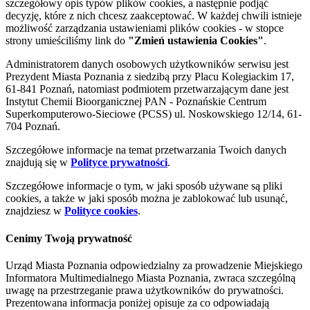
szczegółowy opis typów plików cookies, a następnie podjąć
decyzję, które z nich chcesz zaakceptować. W każdej chwili istnieje
możliwość zarządzania ustawieniami plików cookies - w stopce
strony umieściliśmy link do
"Zmień ustawienia Cookies"
.
Administratorem danych osobowych użytkowników serwisu jest
Prezydent Miasta Poznania z siedzibą przy Placu Kolegiackim 17,
61-841 Poznań, natomiast podmiotem przetwarzającym dane jest
Instytut Chemii Bioorganicznej PAN - Poznańskie Centrum
Superkomputerowo-Sieciowe (PCSS) ul. Noskowskiego 12/14, 61-
704 Poznań.
Szczegółowe informacje na temat przetwarzania Twoich danych
znajdują się w
Polityce prywatności
.
Szczegółowe informacje o tym, w jaki sposób używane są pliki
cookies, a także w jaki sposób można je zablokować lub usunąć,
znajdziesz w
Polityce cookies
.
Cenimy Twoją prywatność
Urząd Miasta Poznania odpowiedzialny za prowadzenie Miejskiego
Informatora Multimedialnego Miasta Poznania, zwraca szczególną
uwagę na przestrzeganie prawa użytkowników do prywatności.
Prezentowana informacja poniżej opisuje za co odpowiadają