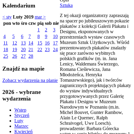
Kalendarium
Sztuka
Z tej okazji organizatorzy zapraszają
< sty
Luty 2019
mar >
na spacer po jubileuszowym pokazie
pon
wto
śro
czw
pią
sob
nie
plakatów z kolekcji Galerii Plakatu i
1
2
3
Designu, eksponowanych w
4
5
6
7
8
9
10
przestrzeniach wystaw czasowych
Muzeum Sztuk Użytkowych. Wśród
11
12
13
14
15
16
17
prezentowanych plakatów znalazły
18
19
20
21
22
23
24
się prace zarówno wybitnych
25
26
27
28
polskich grafików (m. in. Jana
Lenicy, Waldemara Świerzego,
Znajdź na mapie
Romana Cieślewicza, Jana
Młodożeńca, Henryka
Tomaszewskiego), jak i twórców
Zobacz wydarzenia na planie
zagranicznych projektujących plakaty
do wystaw indywidualnych
2026 - wybrane
przygotowywanych przez Galerię
wydarzenia
Plakatu i Designu w Muzeum
Narodowym w Poznaniu (m.in.
Wstęp
Michel Bouvet, Gunter Rambow,
Styczeń
Alain Le Quernec, Ralph
Luty
Schraivogel, Uwe Loesch).
Marzec
prowadzenie: Barbara Górecka
Kwiecień
wstęp w cenie biletów do muzeum: 1