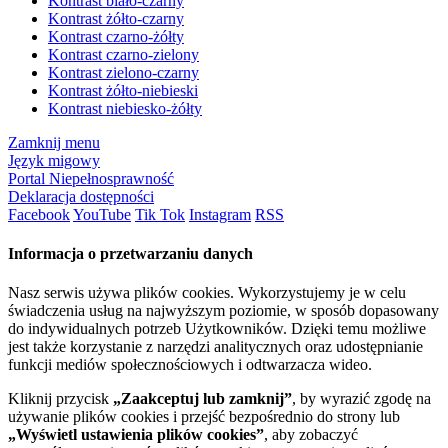
Kontrast biało-czarny
Kontrast żółto-czarny
Kontrast czarno-żółty
Kontrast czarno-zielony
Kontrast zielono-czarny
Kontrast żółto-niebieski
Kontrast niebiesko-żółty
Zamknij menu
Język migowy
Portal Niepełnosprawność
Deklaracja dostępności
Facebook
YouTube
Tik Tok
Instagram
RSS
Informacja o przetwarzaniu danych
Nasz serwis używa plików cookies. Wykorzystujemy je w celu
świadczenia usług na najwyższym poziomie, w sposób dopasowany
do indywidualnych potrzeb Użytkowników. Dzięki temu możliwe
jest także korzystanie z narzędzi analitycznych oraz udostępnianie
funkcji mediów społecznościowych i odtwarzacza wideo.
Kliknij przycisk
„Zaakceptuj lub zamknij”
, by wyrazić zgodę na
używanie plików cookies i przejść bezpośrednio do strony lub
„Wyświetl ustawienia plików cookies”
, aby zobaczyć