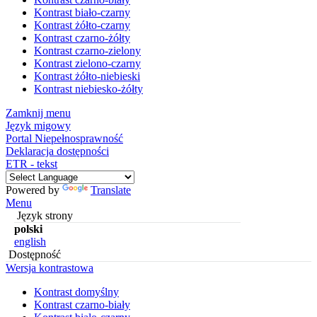
Kontrast biało-czarny
Kontrast żółto-czarny
Kontrast czarno-żółty
Kontrast czarno-zielony
Kontrast zielono-czarny
Kontrast żółto-niebieski
Kontrast niebiesko-żółty
Zamknij menu
Język migowy
Portal Niepełnosprawność
Deklaracja dostępności
ETR - tekst
Powered by
Translate
Menu
Język strony
polski
english
Dostępność
Wersja kontrastowa
Kontrast domyślny
Kontrast czarno-biały