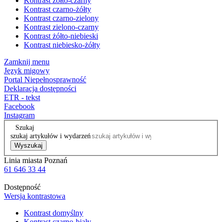
Kontrast żółto-czarny
Kontrast czarno-żółty
Kontrast czarno-zielony
Kontrast zielono-czarny
Kontrast żółto-niebieski
Kontrast niebiesko-żółty
Zamknij menu
Język migowy
Portal Niepełnosprawność
Deklaracja dostępności
ETR - tekst
Facebook
Instagram
Szukaj
szukaj artykułów i wydarzeń
Wyszukaj
Linia miasta Poznań
61 646 33 44
Dostępność
Wersja kontrastowa
Kontrast domyślny
Kontrast czarno-biały