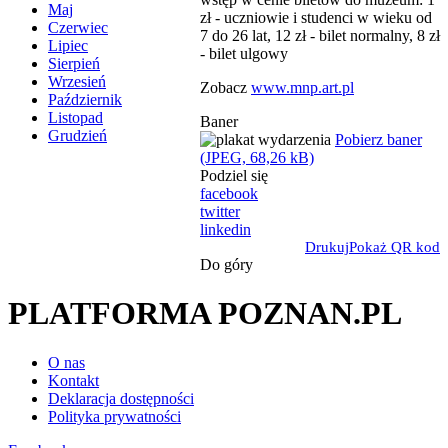
Maj
zł - uczniowie i studenci w wieku od
Czerwiec
7 do 26 lat, 12 zł - bilet normalny, 8 zł
Lipiec
- bilet ulgowy
Sierpień
Wrzesień
Zobacz
www.mnp.art.pl
Październik
Listopad
Baner
Grudzień
Pobierz baner
(JPEG, 68,26 kB)
Podziel się
facebook
twitter
linkedin
Drukuj
Pokaż QR kod
Do góry
PLATFORMA POZNAN.PL
O nas
Kontakt
Deklaracja dostępności
Polityka prywatności