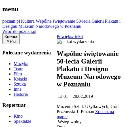
menu
poznan.pl
Kultura
Wspólne świętowanie 50-lecia Galerii Plakatu i
Designu Muzeum Narodowego w Poznaniu
Wróć do poznan.pl
Powiększ tekst
Kultura
Menu
Polecane wydarzenia
Wspólne świętowanie
50-lecia Galerii
Muzyka
Plakatu i Designu
Teatr
Film
Muzeum Narodowego
Książki
w Poznaniu
Sztuka
Inne
Historia
13.01 – 28.02.2019
Repertuar
Muzeum Sztuk Użytkowych, Góra
Przemysła 1, Poznań
Zobacz na
Kino
mapie
Spektakle
Wstęp wolny
Opis