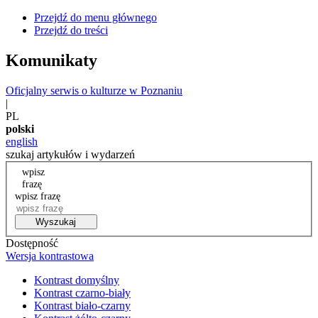
Przejdź do menu głównego
Przejdź do treści
Komunikaty
Oficjalny serwis o kulturze w Poznaniu
|
PL
polski
english
szukaj artykułów i wydarzeń
wpisz
frazę
wpisz frazę
Wyszukaj
Dostępność
Wersja kontrastowa
Kontrast domyślny
Kontrast czarno-biały
Kontrast biało-czarny