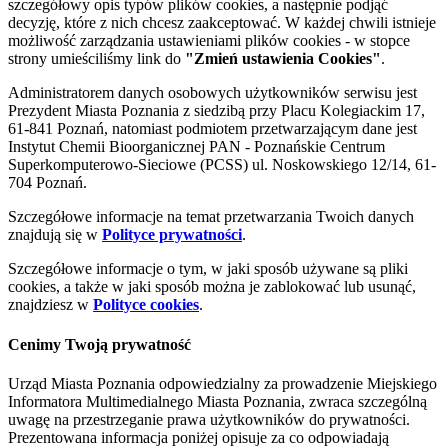
szczegółowy opis typów plików cookies, a następnie podjąć
decyzję, które z nich chcesz zaakceptować. W każdej chwili istnieje
możliwość zarządzania ustawieniami plików cookies - w stopce
strony umieściliśmy link do
"Zmień ustawienia Cookies"
.
Administratorem danych osobowych użytkowników serwisu jest
Prezydent Miasta Poznania z siedzibą przy Placu Kolegiackim 17,
61-841 Poznań, natomiast podmiotem przetwarzającym dane jest
Instytut Chemii Bioorganicznej PAN - Poznańskie Centrum
Superkomputerowo-Sieciowe (PCSS) ul. Noskowskiego 12/14, 61-
704 Poznań.
Szczegółowe informacje na temat przetwarzania Twoich danych
znajdują się w
Polityce prywatności
.
Szczegółowe informacje o tym, w jaki sposób używane są pliki
cookies, a także w jaki sposób można je zablokować lub usunąć,
znajdziesz w
Polityce cookies
.
Cenimy Twoją prywatność
Urząd Miasta Poznania odpowiedzialny za prowadzenie Miejskiego
Informatora Multimedialnego Miasta Poznania, zwraca szczególną
uwagę na przestrzeganie prawa użytkowników do prywatności.
Prezentowana informacja poniżej opisuje za co odpowiadają