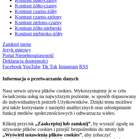
Kontrast biało-czarny
Kontrast żółto-czarny
Kontrast czarno-żółty
Kontrast czarno-zielony
Kontrast zielono-czarny
Kontrast żółto-niebieski
Kontrast niebiesko-żółty
Zamknij menu
Język migowy
Portal Niepełnosprawność
Deklaracja dostępności
Facebook
YouTube
Tik Tok
Instagram
RSS
Informacja o przetwarzaniu danych
Nasz serwis używa plików cookies. Wykorzystujemy je w celu
świadczenia usług na najwyższym poziomie, w sposób dopasowany
do indywidualnych potrzeb Użytkowników. Dzięki temu możliwe
jest także korzystanie z narzędzi analitycznych oraz udostępnianie
funkcji mediów społecznościowych i odtwarzacza wideo.
Kliknij przycisk
„Zaakceptuj lub zamknij”
, by wyrazić zgodę na
używanie plików cookies i przejść bezpośrednio do strony lub
„Wyświetl ustawienia plików cookies”
, aby zobaczyć