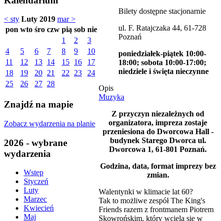
Kalendarium
Bilety dostępne stacjonarnie
< sty
Luty 2019
mar >
ul. F. Ratajczaka 44, 61-728
pon
wto
śro
czw
pią
sob
nie
Poznań
1
2
3
4
5
6
7
8
9
10
poniedziałek-piątek 10:00-
11
12
13
14
15
16
17
18:00; sobota 10:00-17:00;
niedziele i święta nieczynne
18
19
20
21
22
23
24
25
26
27
28
Opis
Muzyka
Znajdź na mapie
Z przyczyn niezależnych od
organizatora, impreza zostaje
Zobacz wydarzenia na planie
przeniesiona do Dworcowa Hall -
budynek Starego Dworca ul.
2026 - wybrane
Dworcowa 1, 61-801 Poznań.
wydarzenia
Godzina, data, format imprezy bez
Wstęp
zmian.
Styczeń
Luty
Walentynki w klimacie lat 60?
Marzec
Tak to możliwe zespół The King's
Kwiecień
Friends razem z frontmanem Piotrem
Maj
Skowrońskim, który wciela się w