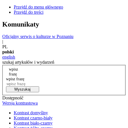
Przejdź do menu głównego
Przejdź do treści
Komunikaty
Oficjalny serwis o kulturze w Poznaniu
|
PL
polski
english
szukaj artykułów i wydarzeń
wpisz
frazę
wpisz frazę
Wyszukaj
Dostępność
Wersja kontrastowa
Kontrast domyślny
Kontrast czarno-biały
Kontrast biało-czarny