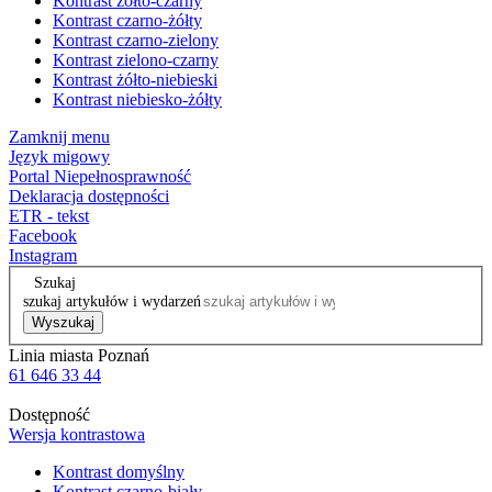
Kontrast żółto-czarny
Kontrast czarno-żółty
Kontrast czarno-zielony
Kontrast zielono-czarny
Kontrast żółto-niebieski
Kontrast niebiesko-żółty
Zamknij menu
Język migowy
Portal Niepełnosprawność
Deklaracja dostępności
ETR - tekst
Facebook
Instagram
Szukaj
szukaj artykułów i wydarzeń
Wyszukaj
Linia miasta Poznań
61 646 33 44
Dostępność
Wersja kontrastowa
Kontrast domyślny
Kontrast czarno-biały