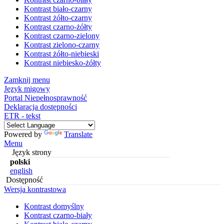
Kontrast biało-czarny
Kontrast żółto-czarny
Kontrast czarno-żółty
Kontrast czarno-zielony
Kontrast zielono-czarny
Kontrast żółto-niebieski
Kontrast niebiesko-żółty
Zamknij menu
Język migowy
Portal Niepełnosprawność
Deklaracja dostępności
ETR - tekst
Powered by
Translate
Menu
Język strony
polski
english
Dostępność
Wersja kontrastowa
Kontrast domyślny
Kontrast czarno-biały