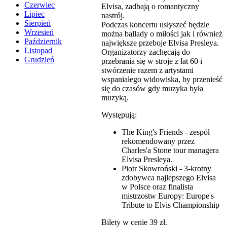
Czerwiec
Elvisa, zadbają o romantyczny
Lipiec
nastrój.
Sierpień
Podczas koncertu usłyszeć będzie
Wrzesień
można ballady o miłości jak i również
Październik
największe przeboje Elvisa Presleya.
Listopad
Organizatorzy zachęcają do
Grudzień
przebrania się w stroje z lat 60 i
stwórzenie razem z artystami
wspaniałego widowiska, by przenieść
się do czasów gdy muzyka była
muzyką.
Występują:
The King's Friends - zespół
rekomendowany przez
Charles'a Stone tour managera
Elvisa Presleya.
Piotr Skowroński - 3-krotny
zdobywca najlepszego Elvisa
w Polsce oraz finalista
mistrzostw Europy: Europe's
Tribute to Elvis Championship
Bilety w cenie 39 zł.