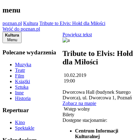
menu
poznan.pl
Kultura
Tribute to Elvis: Hołd dla Miłości
Wróć do poznan.pl
Powiększ tekst
Kultura
Menu
Polecane wydarzenia
Tribute to Elvis: Hołd
dla Miłości
Muzyka
Teatr
10.02.2019
Film
19:00
Książki
Sztuka
Dworcowa Hall (budynek Starego
Inne
Dworca), ul. Dworcowa 1, Poznań
Historia
Zobacz na mapie
Wstęp wolny
Repertuar
Bilety
Dostępne stacjonarnie:
Kino
Spektakle
Centrum Informacji
Kulturalnej