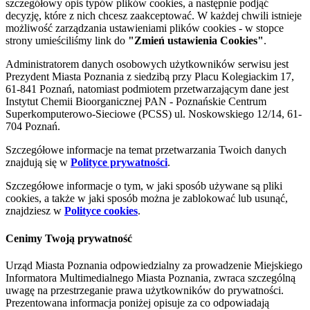
szczegółowy opis typów plików cookies, a następnie podjąć
decyzję, które z nich chcesz zaakceptować. W każdej chwili istnieje
możliwość zarządzania ustawieniami plików cookies - w stopce
strony umieściliśmy link do
"Zmień ustawienia Cookies"
.
Administratorem danych osobowych użytkowników serwisu jest
Prezydent Miasta Poznania z siedzibą przy Placu Kolegiackim 17,
61-841 Poznań, natomiast podmiotem przetwarzającym dane jest
Instytut Chemii Bioorganicznej PAN - Poznańskie Centrum
Superkomputerowo-Sieciowe (PCSS) ul. Noskowskiego 12/14, 61-
704 Poznań.
Szczegółowe informacje na temat przetwarzania Twoich danych
znajdują się w
Polityce prywatności
.
Szczegółowe informacje o tym, w jaki sposób używane są pliki
cookies, a także w jaki sposób można je zablokować lub usunąć,
znajdziesz w
Polityce cookies
.
Cenimy Twoją prywatność
Urząd Miasta Poznania odpowiedzialny za prowadzenie Miejskiego
Informatora Multimedialnego Miasta Poznania, zwraca szczególną
uwagę na przestrzeganie prawa użytkowników do prywatności.
Prezentowana informacja poniżej opisuje za co odpowiadają