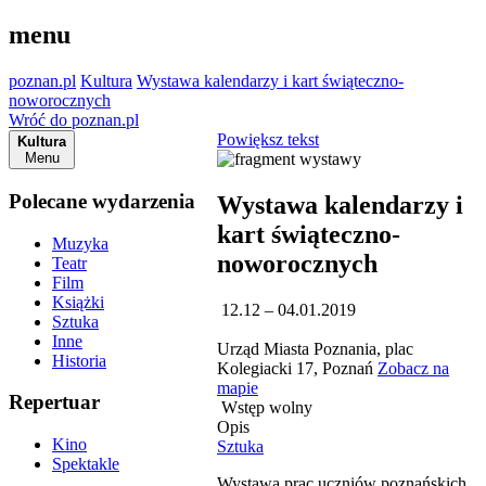
menu
poznan.pl
Kultura
Wystawa kalendarzy i kart świąteczno-
noworocznych
Wróć do poznan.pl
Powiększ tekst
Kultura
Menu
Polecane wydarzenia
Wystawa kalendarzy i
kart świąteczno-
Muzyka
noworocznych
Teatr
Film
Książki
12.12 – 04.01.2019
Sztuka
Inne
Urząd Miasta Poznania, plac
Historia
Kolegiacki 17, Poznań
Zobacz na
mapie
Repertuar
Wstęp wolny
Opis
Kino
Sztuka
Spektakle
Wystawa prac uczniów poznańskich