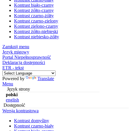
Kontrast biało-czarny
Kontrast żółto-czarny
Kontrast czarno-żółty
Kontrast czarno-zielony
Kontrast zielono-czarny
Kontrast żółto-niebieski
Kontrast niebiesko-żółty
Zamknij menu
Język migowy
Portal Niepełnosprawność
Deklaracja dostępności
ETR - tekst
Powered by
Translate
Menu
Język strony
polski
english
Dostępność
Wersja kontrastowa
Kontrast domyślny
Kontrast czarno-biały