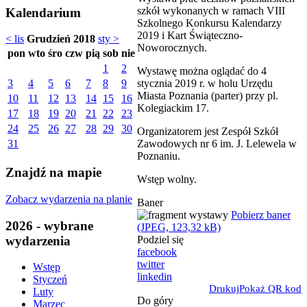
szkół wykonanych w ramach VIII
Kalendarium
Szkolnego Konkursu Kalendarzy
2019 i Kart Świąteczno-
< lis
Grudzień 2018
sty >
Noworocznych.
pon
wto
śro
czw
pią
sob
nie
1
2
Wystawę można oglądać do 4
stycznia 2019 r. w holu Urzędu
3
4
5
6
7
8
9
Miasta Poznania (parter) przy pl.
10
11
12
13
14
15
16
Kolegiackim 17.
17
18
19
20
21
22
23
24
25
26
27
28
29
30
Organizatorem jest Zespół Szkół
Zawodowych nr 6 im. J. Lelewela w
31
Poznaniu.
Znajdź na mapie
Wstęp wolny.
Zobacz wydarzenia na planie
Baner
Pobierz baner
2026 - wybrane
(JPEG, 123,32 kB)
wydarzenia
Podziel się
facebook
twitter
Wstęp
linkedin
Styczeń
Drukuj
Pokaż QR kod
Luty
Do góry
Marzec