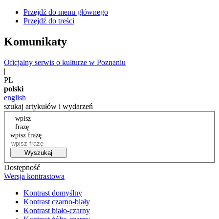
Przejdź do menu głównego
Przejdź do treści
Komunikaty
Oficjalny serwis o kulturze w Poznaniu
|
PL
polski
english
szukaj artykułów i wydarzeń
wpisz
frazę
wpisz frazę
Wyszukaj
Dostępność
Wersja kontrastowa
Kontrast domyślny
Kontrast czarno-biały
Kontrast biało-czarny