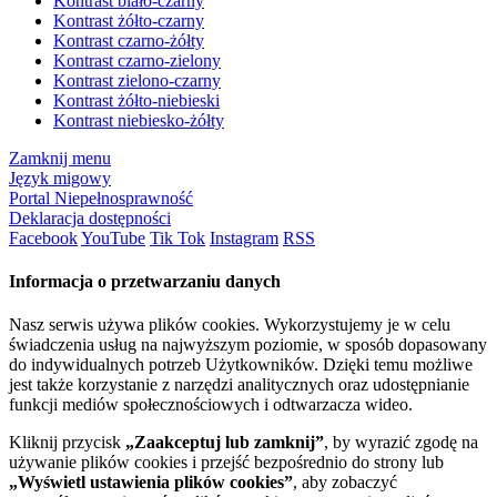
Kontrast biało-czarny
Kontrast żółto-czarny
Kontrast czarno-żółty
Kontrast czarno-zielony
Kontrast zielono-czarny
Kontrast żółto-niebieski
Kontrast niebiesko-żółty
Zamknij menu
Język migowy
Portal Niepełnosprawność
Deklaracja dostępności
Facebook
YouTube
Tik Tok
Instagram
RSS
Informacja o przetwarzaniu danych
Nasz serwis używa plików cookies. Wykorzystujemy je w celu
świadczenia usług na najwyższym poziomie, w sposób dopasowany
do indywidualnych potrzeb Użytkowników. Dzięki temu możliwe
jest także korzystanie z narzędzi analitycznych oraz udostępnianie
funkcji mediów społecznościowych i odtwarzacza wideo.
Kliknij przycisk
„Zaakceptuj lub zamknij”
, by wyrazić zgodę na
używanie plików cookies i przejść bezpośrednio do strony lub
„Wyświetl ustawienia plików cookies”
, aby zobaczyć