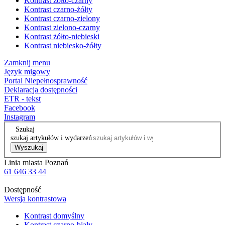
Kontrast żółto-czarny
Kontrast czarno-żółty
Kontrast czarno-zielony
Kontrast zielono-czarny
Kontrast żółto-niebieski
Kontrast niebiesko-żółty
Zamknij menu
Język migowy
Portal Niepełnosprawność
Deklaracja dostępności
ETR - tekst
Facebook
Instagram
Szukaj
szukaj artykułów i wydarzeń
Wyszukaj
Linia miasta Poznań
61 646 33 44
Dostępność
Wersja kontrastowa
Kontrast domyślny
Kontrast czarno-biały