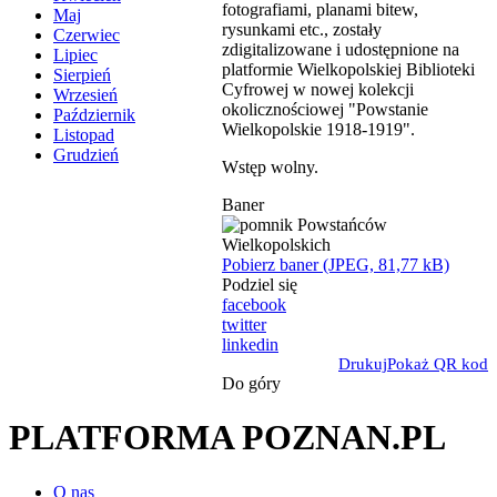
fotografiami, planami bitew,
Maj
rysunkami etc., zostały
Czerwiec
zdigitalizowane i udostępnione na
Lipiec
platformie Wielkopolskiej Biblioteki
Sierpień
Cyfrowej w nowej kolekcji
Wrzesień
okolicznościowej "Powstanie
Październik
Wielkopolskie 1918-1919".
Listopad
Grudzień
Wstęp wolny.
Baner
Pobierz baner (JPEG, 81,77 kB)
Podziel się
facebook
twitter
linkedin
Drukuj
Pokaż QR kod
Do góry
PLATFORMA POZNAN.PL
O nas