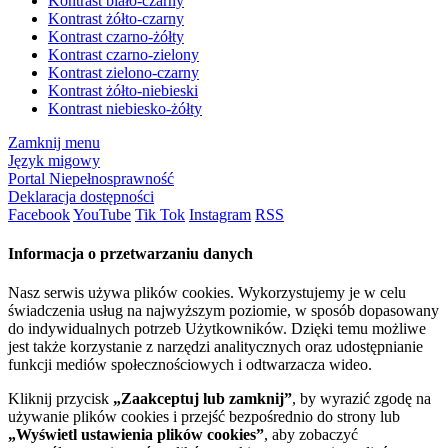
Kontrast biało-czarny
Kontrast żółto-czarny
Kontrast czarno-żółty
Kontrast czarno-zielony
Kontrast zielono-czarny
Kontrast żółto-niebieski
Kontrast niebiesko-żółty
Zamknij menu
Język migowy
Portal Niepełnosprawność
Deklaracja dostępności
Facebook
YouTube
Tik Tok
Instagram
RSS
Informacja o przetwarzaniu danych
Nasz serwis używa plików cookies. Wykorzystujemy je w celu
świadczenia usług na najwyższym poziomie, w sposób dopasowany
do indywidualnych potrzeb Użytkowników. Dzięki temu możliwe
jest także korzystanie z narzędzi analitycznych oraz udostępnianie
funkcji mediów społecznościowych i odtwarzacza wideo.
Kliknij przycisk
„Zaakceptuj lub zamknij”
, by wyrazić zgodę na
używanie plików cookies i przejść bezpośrednio do strony lub
„Wyświetl ustawienia plików cookies”
, aby zobaczyć