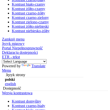
Kontrast biało-czarny
Kontrast żółto-czarny
Kontrast czarno-żółty
Kontrast czarno-zielony
Kontrast zielono-czarny
Kontrast żółto-niebieski
Kontrast niebiesko-żółty
Zamknij menu
Język migowy
Portal Niepełnosprawność
Deklaracja dostępności
ETR - tekst
Powered by
Translate
Menu
Język strony
polski
english
Dostępność
Wersja kontrastowa
Kontrast domyślny
Kontrast czarno-biały