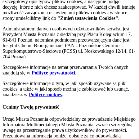
szczegółowy opis typów plików cookies, a następnie podjąć
decyzję, które z nich chcesz zaakceptować. W każdej chwili istnieje
możliwość zarządzania ustawieniami plików cookies - w stopce
strony umieściliśmy link do
"Zmień ustawienia Cookies"
.
Administratorem danych osobowych użytkowników serwisu jest
Prezydent Miasta Poznania z siedzibą przy Placu Kolegiackim 17,
61-841 Poznań, natomiast podmiotem przetwarzającym dane jest
Instytut Chemii Bioorganicznej PAN - Poznańskie Centrum
Superkomputerowo-Sieciowe (PCSS) ul. Noskowskiego 12/14, 61-
704 Poznań.
Szczegółowe informacje na temat przetwarzania Twoich danych
znajdują się w
Polityce prywatności
.
Szczegółowe informacje o tym, w jaki sposób używane są pliki
cookies, a także w jaki sposób można je zablokować lub usunąć,
znajdziesz w
Polityce cookies
.
Cenimy Twoją prywatność
Urząd Miasta Poznania odpowiedzialny za prowadzenie Miejskiego
Informatora Multimedialnego Miasta Poznania, zwraca szczególną
uwagę na przestrzeganie prawa użytkowników do prywatności.
Prezentowana informacja poniżej opisuje za co odpowiadają