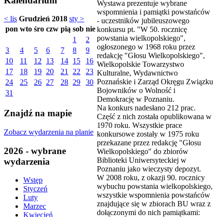
Kalendarium
Wystawa prezentuje wybrane
wspomnienia i pamiątki powstańców
< lis
Grudzień 2018
sty >
- uczestników jubileuszowego
pon
wto
śro
czw
pią
sob
nie
konkursu pt. "W 50. rocznicę
powstania wielkopolskiego",
1
2
ogłoszonego w 1968 roku przez
3
4
5
6
7
8
9
redakcję "Głosu Wielkopolskiego",
10
11
12
13
14
15
16
Wielkopolskie Towarzystwo
17
18
19
20
21
22
23
Kulturalne, Wydawnictwo
Poznańskie i Zarząd Okręgu Związku
24
25
26
27
28
29
30
Bojowników o Wolność i
31
Demokrację w Poznaniu.
Na konkurs nadesłano 212 prac.
Znajdź na mapie
Część z nich została opublikowana w
1970 roku. Wszystkie prace
Zobacz wydarzenia na planie
konkursowe zostały w 1975 roku
przekazane przez redakcję "Głosu
2026 - wybrane
Wielkopolskiego" do zbiorów
Biblioteki Uniwersyteckiej w
wydarzenia
Poznaniu jako wieczysty depozyt.
W 2008 roku, z okazji 90. rocznicy
Wstęp
wybuchu powstania wielkopolskiego,
Styczeń
wszystkie wspomnienia powstańców
Luty
znajdujące się w zbiorach BU wraz z
Marzec
dołączonymi do nich pamiątkami:
Kwiecień