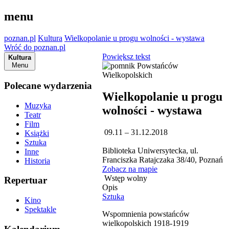
menu
poznan.pl
Kultura
Wielkopolanie u progu wolności - wystawa
Wróć do poznan.pl
Powiększ tekst
Kultura
Menu
Polecane wydarzenia
Wielkopolanie u progu
Muzyka
wolności - wystawa
Teatr
Film
09.11 – 31.12.2018
Książki
Sztuka
Biblioteka Uniwersytecka, ul.
Inne
Franciszka Ratajczaka 38/40, Poznań
Historia
Zobacz na mapie
Wstęp wolny
Repertuar
Opis
Sztuka
Kino
Spektakle
Wspomnienia powstańców
wielkopolskich 1918-1919