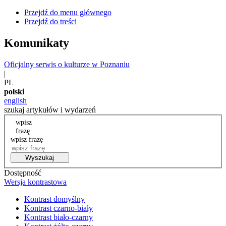
Przejdź do menu głównego
Przejdź do treści
Komunikaty
Oficjalny serwis o kulturze w Poznaniu
|
PL
polski
english
szukaj artykułów i wydarzeń
wpisz
frazę
wpisz frazę
Wyszukaj
Dostępność
Wersja kontrastowa
Kontrast domyślny
Kontrast czarno-biały
Kontrast biało-czarny