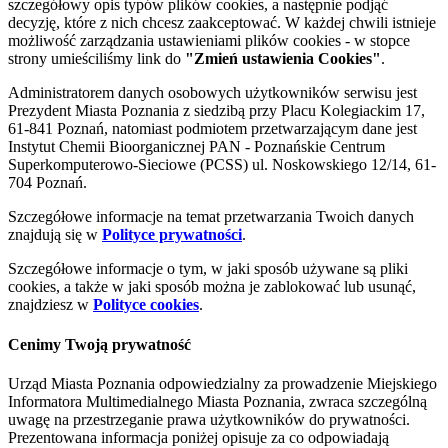
szczegółowy opis typów plików cookies, a następnie podjąć
decyzję, które z nich chcesz zaakceptować. W każdej chwili istnieje
możliwość zarządzania ustawieniami plików cookies - w stopce
strony umieściliśmy link do
"Zmień ustawienia Cookies"
.
Administratorem danych osobowych użytkowników serwisu jest
Prezydent Miasta Poznania z siedzibą przy Placu Kolegiackim 17,
61-841 Poznań, natomiast podmiotem przetwarzającym dane jest
Instytut Chemii Bioorganicznej PAN - Poznańskie Centrum
Superkomputerowo-Sieciowe (PCSS) ul. Noskowskiego 12/14, 61-
704 Poznań.
Szczegółowe informacje na temat przetwarzania Twoich danych
znajdują się w
Polityce prywatności
.
Szczegółowe informacje o tym, w jaki sposób używane są pliki
cookies, a także w jaki sposób można je zablokować lub usunąć,
znajdziesz w
Polityce cookies
.
Cenimy Twoją prywatność
Urząd Miasta Poznania odpowiedzialny za prowadzenie Miejskiego
Informatora Multimedialnego Miasta Poznania, zwraca szczególną
uwagę na przestrzeganie prawa użytkowników do prywatności.
Prezentowana informacja poniżej opisuje za co odpowiadają