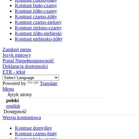
Kontrast biało-czarny
Kontrast żółto-czarny
Kontrast czarno-żółty
Kontrast czarno-zielony
Kontrast zielono-czarny
Kontrast żółto-niebieski
Kontrast niebiesko-żółty
Zamknij menu
Język migowy
Portal Niepełnosprawność
Deklaracja dostępności
ETR - tekst
Powered by
Translate
Menu
Język strony
polski
english
Dostępność
Wersja kontrastowa
Kontrast domyślny
Kontrast czarno-biały