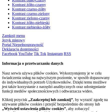
Kontrast biało-czarny
Kontrast żółto-czarny
Kontrast czarno-żółty
Kontrast czarno-zielony
Kontrast zielono-czarny
Kontrast żółto-niebieski
Kontrast niebiesko-żółty
Zamknij menu
Język migowy
Portal Niepełnosprawność
Deklaracja dostępności
Facebook
YouTube
Tik Tok
Instagram
RSS
Informacja o przetwarzaniu danych
Nasz serwis używa plików cookies. Wykorzystujemy je w celu
świadczenia usług na najwyższym poziomie, w sposób dopasowany
do indywidualnych potrzeb Użytkowników. Dzięki temu możliwe
jest także korzystanie z narzędzi analitycznych oraz udostępnianie
funkcji mediów społecznościowych i odtwarzacza wideo.
Kliknij przycisk
„Zaakceptuj lub zamknij”
, by wyrazić zgodę na
używanie plików cookies i przejść bezpośrednio do strony lub
„Wyświetl ustawienia plików cookies”
, aby zobaczyć