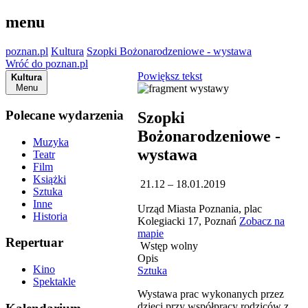
menu
poznan.pl
Kultura
Szopki Bożonarodzeniowe - wystawa
Wróć do poznan.pl
Powiększ tekst
Kultura
Menu
Polecane wydarzenia
Szopki
Bożonarodzeniowe -
Muzyka
wystawa
Teatr
Film
Książki
21.12 – 18.01.2019
Sztuka
Inne
Urząd Miasta Poznania, plac
Historia
Kolegiacki 17, Poznań
Zobacz na
mapie
Repertuar
Wstęp wolny
Opis
Kino
Sztuka
Spektakle
Wystawa prac wykonanych przez
dzieci przy współpracy rodziców z