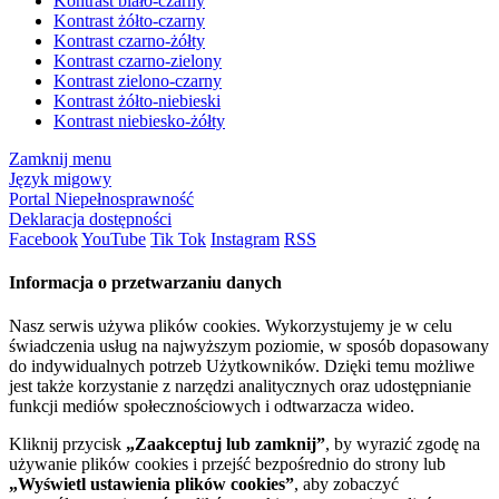
Kontrast biało-czarny
Kontrast żółto-czarny
Kontrast czarno-żółty
Kontrast czarno-zielony
Kontrast zielono-czarny
Kontrast żółto-niebieski
Kontrast niebiesko-żółty
Zamknij menu
Język migowy
Portal Niepełnosprawność
Deklaracja dostępności
Facebook
YouTube
Tik Tok
Instagram
RSS
Informacja o przetwarzaniu danych
Nasz serwis używa plików cookies. Wykorzystujemy je w celu
świadczenia usług na najwyższym poziomie, w sposób dopasowany
do indywidualnych potrzeb Użytkowników. Dzięki temu możliwe
jest także korzystanie z narzędzi analitycznych oraz udostępnianie
funkcji mediów społecznościowych i odtwarzacza wideo.
Kliknij przycisk
„Zaakceptuj lub zamknij”
, by wyrazić zgodę na
używanie plików cookies i przejść bezpośrednio do strony lub
„Wyświetl ustawienia plików cookies”
, aby zobaczyć