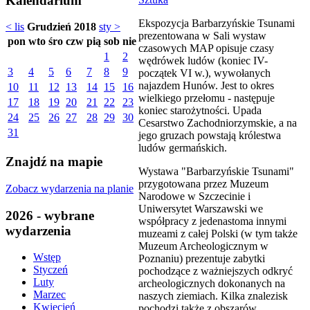
Kalendarium
Ekspozycja Barbarzyńskie Tsunami
< lis
Grudzień 2018
sty >
prezentowana w Sali wystaw
pon
wto
śro
czw
pią
sob
nie
czasowych MAP opisuje czasy
1
2
wędrówek ludów (koniec IV-
3
4
5
6
7
8
9
początek VI w.), wywołanych
najazdem Hunów. Jest to okres
10
11
12
13
14
15
16
wielkiego przełomu - następuje
17
18
19
20
21
22
23
koniec starożytności. Upada
24
25
26
27
28
29
30
Cesarstwo Zachodniorzymskie, a na
31
jego gruzach powstają królestwa
ludów germańskich.
Znajdź na mapie
Wystawa "Barbarzyńskie Tsunami"
przygotowana przez Muzeum
Zobacz wydarzenia na planie
Narodowe w Szczecinie i
Uniwersytet Warszawski we
2026 - wybrane
współpracy z jedenastoma innymi
wydarzenia
muzeami z całej Polski (w tym także
Muzeum Archeologicznym w
Wstęp
Poznaniu) prezentuje zabytki
Styczeń
pochodzące z ważniejszych odkryć
Luty
archeologicznych dokonanych na
Marzec
naszych ziemiach. Kilka znalezisk
Kwiecień
pochodzi także z obszarów