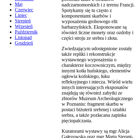
Maj
nadczarnomorskich i z terenu Francji.
Czerwiec
Spotykamy się tu często z
Lipiec
komponentami skarbów i
Sierpień
wyposażenia grobowego elit
Wrzesień
barbarzyńskich. Eksponowane są
Październik
również liczne monety oraz ozdoby i
Listopad
części stroju ze srebra i złota.
Grudzień
Zwiedzającym udostępnione zostały
także repliki i rekonstrukcje
wystawnego wyposażenia o
charakterze koczowniczym, między
innymi kotła huńskiego, elementów
ogłowia końskiego, łuku
refleksyjnego i miecza. Wśród wielu
innych interesujących eksponatów
znajdują się również zabytki ze
zbiorów Muzeum Archeologicznego
w Poznaniu: fragment skarbu w
postaci biżuterii srebrnej i sztabki
srebra, a także pozłacana zapinka
pięciopalczasta.
Kuratorami wystawy są mgr Alicja
Gałęzowska oraz mgr Marta Sierant-