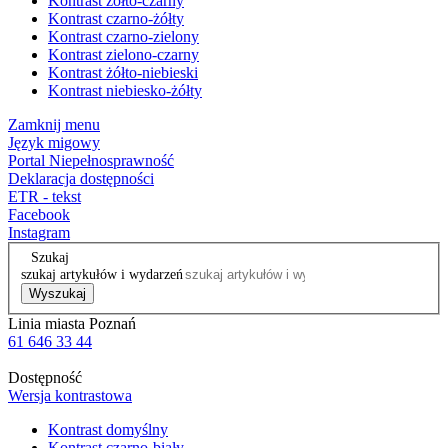
Kontrast żółto-czarny
Kontrast czarno-żółty
Kontrast czarno-zielony
Kontrast zielono-czarny
Kontrast żółto-niebieski
Kontrast niebiesko-żółty
Zamknij menu
Język migowy
Portal Niepełnosprawność
Deklaracja dostępności
ETR - tekst
Facebook
Instagram
Szukaj
szukaj artykułów i wydarzeń
Wyszukaj
Linia miasta Poznań
61 646 33 44
Dostępność
Wersja kontrastowa
Kontrast domyślny
Kontrast czarno-biały