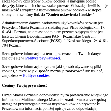
szczegółowy opis typów plików cookies, a następnie podjąć
decyzję, które z nich chcesz zaakceptować. W każdej chwili istnieje
możliwość zarządzania ustawieniami plików cookies - w stopce
strony umieściliśmy link do
"Zmień ustawienia Cookies"
.
Administratorem danych osobowych użytkowników serwisu jest
Prezydent Miasta Poznania z siedzibą przy Placu Kolegiackim 17,
61-841 Poznań, natomiast podmiotem przetwarzającym dane jest
Instytut Chemii Bioorganicznej PAN - Poznańskie Centrum
Superkomputerowo-Sieciowe (PCSS) ul. Noskowskiego 12/14, 61-
704 Poznań.
Szczegółowe informacje na temat przetwarzania Twoich danych
znajdują się w
Polityce prywatności
.
Szczegółowe informacje o tym, w jaki sposób używane są pliki
cookies, a także w jaki sposób można je zablokować lub usunąć,
znajdziesz w
Polityce cookies
.
Cenimy Twoją prywatność
Urząd Miasta Poznania odpowiedzialny za prowadzenie Miejskiego
Informatora Multimedialnego Miasta Poznania, zwraca szczególną
uwagę na przestrzeganie prawa użytkowników do prywatności.
Prezentowana informacja poniżej opisuje za co odpowiadają