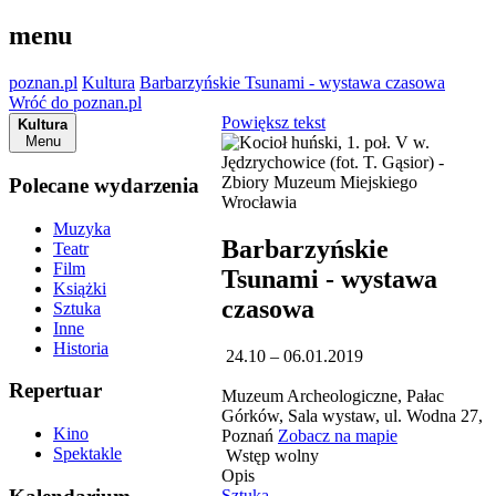
menu
poznan.pl
Kultura
Barbarzyńskie Tsunami - wystawa czasowa
Wróć do poznan.pl
Powiększ tekst
Kultura
Menu
Polecane wydarzenia
Muzyka
Barbarzyńskie
Teatr
Film
Tsunami - wystawa
Książki
czasowa
Sztuka
Inne
Historia
24.10 – 06.01.2019
Repertuar
Muzeum Archeologiczne, Pałac
Górków, Sala wystaw, ul. Wodna 27,
Kino
Poznań
Zobacz na mapie
Spektakle
Wstęp wolny
Opis
Sztuka