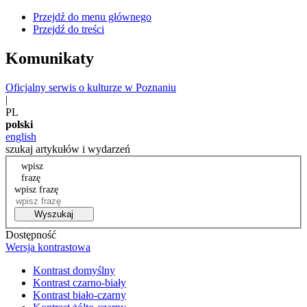
Przejdź do menu głównego
Przejdź do treści
Komunikaty
Oficjalny serwis o kulturze w Poznaniu
|
PL
polski
english
szukaj artykułów i wydarzeń
wpisz
frazę
wpisz frazę
Wyszukaj
Dostępność
Wersja kontrastowa
Kontrast domyślny
Kontrast czarno-biały
Kontrast biało-czarny