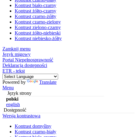
Kontrast biało-czarny
Kontrast żółto-czarny
Kontrast czarno-żółty
Kontrast czarno-zielony
Kontrast zielono-czarny
Kontrast żółto-niebieski
Kontrast niebiesko-żółty
Zamknij menu
Język migowy
Portal Niepełnosprawność
Deklaracja dostępności
ETR - tekst
Powered by
Translate
Menu
Język strony
polski
english
Dostępność
Wersja kontrastowa
Kontrast domyślny
Kontrast czarno-biały