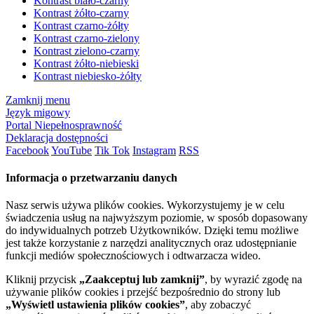
Kontrast biało-czarny
Kontrast żółto-czarny
Kontrast czarno-żółty
Kontrast czarno-zielony
Kontrast zielono-czarny
Kontrast żółto-niebieski
Kontrast niebiesko-żółty
Zamknij menu
Język migowy
Portal Niepełnosprawność
Deklaracja dostępności
Facebook
YouTube
Tik Tok
Instagram
RSS
Informacja o przetwarzaniu danych
Nasz serwis używa plików cookies. Wykorzystujemy je w celu
świadczenia usług na najwyższym poziomie, w sposób dopasowany
do indywidualnych potrzeb Użytkowników. Dzięki temu możliwe
jest także korzystanie z narzędzi analitycznych oraz udostępnianie
funkcji mediów społecznościowych i odtwarzacza wideo.
Kliknij przycisk
„Zaakceptuj lub zamknij”
, by wyrazić zgodę na
używanie plików cookies i przejść bezpośrednio do strony lub
„Wyświetl ustawienia plików cookies”
, aby zobaczyć