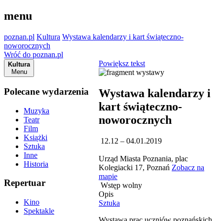
menu
poznan.pl
Kultura
Wystawa kalendarzy i kart świąteczno-
noworocznych
Wróć do poznan.pl
Powiększ tekst
Kultura
Menu
Polecane wydarzenia
Wystawa kalendarzy i
kart świąteczno-
Muzyka
noworocznych
Teatr
Film
Książki
12.12 – 04.01.2019
Sztuka
Inne
Urząd Miasta Poznania, plac
Historia
Kolegiacki 17, Poznań
Zobacz na
mapie
Repertuar
Wstęp wolny
Opis
Kino
Sztuka
Spektakle
Wystawa prac uczniów poznańskich