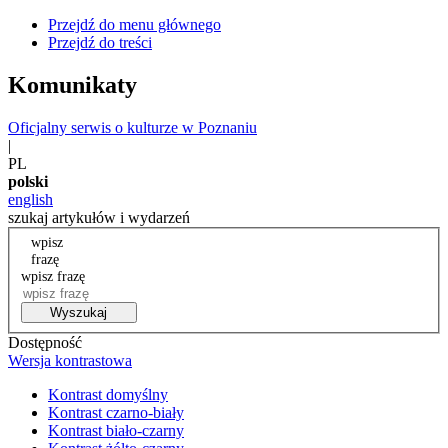
Przejdź do menu głównego
Przejdź do treści
Komunikaty
Oficjalny serwis o kulturze w Poznaniu
|
PL
polski
english
szukaj artykułów i wydarzeń
wpisz
frazę
wpisz frazę
Wyszukaj
Dostępność
Wersja kontrastowa
Kontrast domyślny
Kontrast czarno-biały
Kontrast biało-czarny