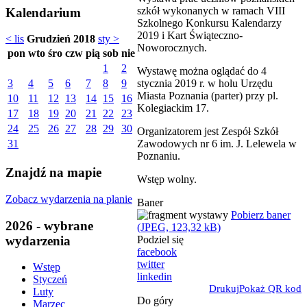
szkół wykonanych w ramach VIII
Kalendarium
Szkolnego Konkursu Kalendarzy
2019 i Kart Świąteczno-
< lis
Grudzień 2018
sty >
Noworocznych.
pon
wto
śro
czw
pią
sob
nie
1
2
Wystawę można oglądać do 4
stycznia 2019 r. w holu Urzędu
3
4
5
6
7
8
9
Miasta Poznania (parter) przy pl.
10
11
12
13
14
15
16
Kolegiackim 17.
17
18
19
20
21
22
23
24
25
26
27
28
29
30
Organizatorem jest Zespół Szkół
Zawodowych nr 6 im. J. Lelewela w
31
Poznaniu.
Znajdź na mapie
Wstęp wolny.
Zobacz wydarzenia na planie
Baner
Pobierz baner
2026 - wybrane
(JPEG, 123,32 kB)
wydarzenia
Podziel się
facebook
twitter
Wstęp
linkedin
Styczeń
Drukuj
Pokaż QR kod
Luty
Do góry
Marzec