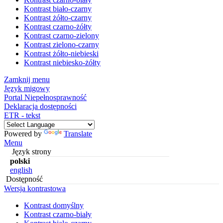
Kontrast biało-czarny
Kontrast żółto-czarny
Kontrast czarno-żółty
Kontrast czarno-zielony
Kontrast zielono-czarny
Kontrast żółto-niebieski
Kontrast niebiesko-żółty
Zamknij menu
Język migowy
Portal Niepełnosprawność
Deklaracja dostępności
ETR - tekst
Powered by
Translate
Menu
Język strony
polski
english
Dostępność
Wersja kontrastowa
Kontrast domyślny
Kontrast czarno-biały