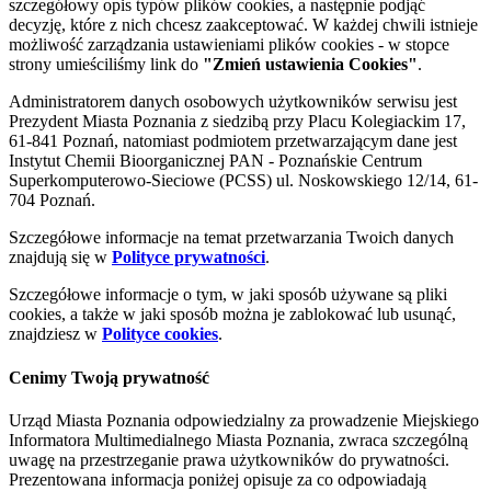
szczegółowy opis typów plików cookies, a następnie podjąć
decyzję, które z nich chcesz zaakceptować. W każdej chwili istnieje
możliwość zarządzania ustawieniami plików cookies - w stopce
strony umieściliśmy link do
"Zmień ustawienia Cookies"
.
Administratorem danych osobowych użytkowników serwisu jest
Prezydent Miasta Poznania z siedzibą przy Placu Kolegiackim 17,
61-841 Poznań, natomiast podmiotem przetwarzającym dane jest
Instytut Chemii Bioorganicznej PAN - Poznańskie Centrum
Superkomputerowo-Sieciowe (PCSS) ul. Noskowskiego 12/14, 61-
704 Poznań.
Szczegółowe informacje na temat przetwarzania Twoich danych
znajdują się w
Polityce prywatności
.
Szczegółowe informacje o tym, w jaki sposób używane są pliki
cookies, a także w jaki sposób można je zablokować lub usunąć,
znajdziesz w
Polityce cookies
.
Cenimy Twoją prywatność
Urząd Miasta Poznania odpowiedzialny za prowadzenie Miejskiego
Informatora Multimedialnego Miasta Poznania, zwraca szczególną
uwagę na przestrzeganie prawa użytkowników do prywatności.
Prezentowana informacja poniżej opisuje za co odpowiadają