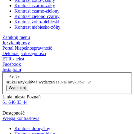
Kontrast żółto-czarny
Kontrast czarno-żółty
Kontrast czarno-zielony
Kontrast zielono-czarny
Kontrast żółto-niebieski
Kontrast niebiesko-żółty
Zamknij menu
Język migowy
Portal Niepełnosprawność
Deklaracja dostępności
ETR - tekst
Facebook
Instagram
Szukaj
szukaj artykułów i wydarzeń
Wyszukaj
Linia miasta Poznań
61 646 33 44
Dostępność
Wersja kontrastowa
Kontrast domyślny
Kontrast czarno-biały