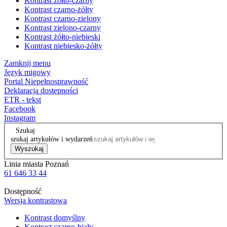
Kontrast żółto-czarny
Kontrast czarno-żółty
Kontrast czarno-zielony
Kontrast zielono-czarny
Kontrast żółto-niebieski
Kontrast niebiesko-żółty
Zamknij menu
Język migowy
Portal Niepełnosprawność
Deklaracja dostępności
ETR - tekst
Facebook
Instagram
Szukaj
szukaj artykułów i wydarzeń
Wyszukaj
Linia miasta Poznań
61 646 33 44
Dostępność
Wersja kontrastowa
Kontrast domyślny
Kontrast czarno-biały