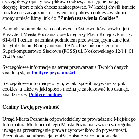
szczegółowy opis typów plików cookies, a następnie podjąć
decyzję, które z nich chcesz zaakceptować. W każdej chwili istnieje
możliwość zarządzania ustawieniami plików cookies - w stopce
strony umieściliśmy link do
"Zmień ustawienia Cookies"
.
Administratorem danych osobowych użytkowników serwisu jest
Prezydent Miasta Poznania z siedzibą przy Placu Kolegiackim 17,
61-841 Poznań, natomiast podmiotem przetwarzającym dane jest
Instytut Chemii Bioorganicznej PAN - Poznańskie Centrum
Superkomputerowo-Sieciowe (PCSS) ul. Noskowskiego 12/14, 61-
704 Poznań.
Szczegółowe informacje na temat przetwarzania Twoich danych
znajdują się w
Polityce prywatności
.
Szczegółowe informacje o tym, w jaki sposób używane są pliki
cookies, a także w jaki sposób można je zablokować lub usunąć,
znajdziesz w
Polityce cookies
.
Cenimy Twoją prywatność
Urząd Miasta Poznania odpowiedzialny za prowadzenie Miejskiego
Informatora Multimedialnego Miasta Poznania, zwraca szczególną
uwagę na przestrzeganie prawa użytkowników do prywatności.
Prezentowana informacja poniżej opisuje za co odpowiadają