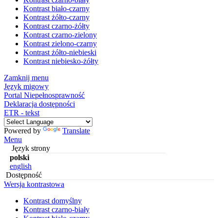
Kontrast biało-czarny
Kontrast żółto-czarny
Kontrast czarno-żółty
Kontrast czarno-zielony
Kontrast zielono-czarny
Kontrast żółto-niebieski
Kontrast niebiesko-żółty
Zamknij menu
Język migowy
Portal Niepełnosprawność
Deklaracja dostępności
ETR - tekst
Powered by
Translate
Menu
Język strony
polski
english
Dostępność
Wersja kontrastowa
Kontrast domyślny
Kontrast czarno-biały