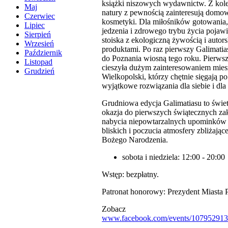
książki niszowych wydawnictw. Z kol
Maj
natury z pewnością zainteresują domo
Czerwiec
kosmetyki. Dla miłośników gotowania
Lipiec
jedzenia i zdrowego trybu życia pojawi
Sierpień
stoiska z ekologiczną żywością i autor
Wrzesień
produktami. Po raz pierwszy Galimatia
Październik
do Poznania wiosną tego roku. Pierwsz
Listopad
cieszyła dużym zainteresowaniem mie
Grudzień
Wielkopolski, którzy chętnie sięgają po
wyjątkowe rozwiązania dla siebie i dl
Grudniowa edycja Galimatiasu to świe
okazja do pierwszych świątecznych z
nabycia niepowtarzalnych upominków 
bliskich i poczucia atmosfery zbliżając
Bożego Narodzenia.
sobota i niedziela: 12:00 - 20:00
Wstęp: bezpłatny.
Patronat honorowy: Prezydent Miasta 
Zobacz
www.facebook.com/events/107952913