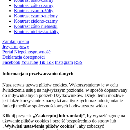
Kontrast biało-czarny
Kontrast żółto-czarny
Kontrast czarno-żółty
Kontrast czarno-zielony
Kontrast zielono-czarny
Kontrast żółto-niebieski
Kontrast niebiesko-żółty
Zamknij menu
Język migowy
Portal Niepełnosprawność
Deklaracja dostępności
Facebook
YouTube
Tik Tok
Instagram
RSS
Informacja o przetwarzaniu danych
Nasz serwis używa plików cookies. Wykorzystujemy je w celu
świadczenia usług na najwyższym poziomie, w sposób dopasowany
do indywidualnych potrzeb Użytkowników. Dzięki temu możliwe
jest także korzystanie z narzędzi analitycznych oraz udostępnianie
funkcji mediów społecznościowych i odtwarzacza wideo.
Kliknij przycisk
„Zaakceptuj lub zamknij”
, by wyrazić zgodę na
używanie plików cookies i przejść bezpośrednio do strony lub
„Wyświetl ustawienia plików cookies”
, aby zobaczyć