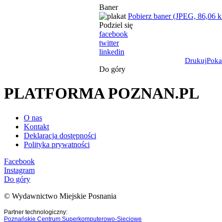
Baner
Pobierz baner (JPEG, 86,06 
Podziel się
facebook
twitter
linkedin
Drukuj
Poka
Do góry
PLATFORMA POZNAN.PL
O nas
Kontakt
Deklaracja dostępności
Polityka prywatności
Facebook
Instagram
Do góry
© Wydawnictwo Miejskie Posnania
Partner technologiczny:
Poznańskie Centrum Superkomputerowo-Sieciowe