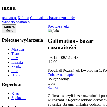
menu
poznan.pl
Kultura
Galimatias - bazar rozmaitości
Wróć do poznan.pl
Powiększ tekst
Kultura
Menu
Polecane wydarzenia
Galimatias - bazar
rozmaitości
Muzyka
Teatr
08.12 – 09.12.2018
Film
12:00
Książki
Sztuka
FoodHall Poznań, ul. Dworcowa 1, P
Inne
Zobacz na mapie
Historia
Wstęp wolny
Opis
Repertuar
Sztuka
Kino
Galimatias, czyli bazar rozmaitości po 
Spektakle
w Poznaniu! Ręcznie robione dekoracj
autorskie ubrania, unikalne dodatki, w