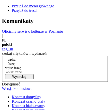
Przejdź do menu głównego
Przejdź do treści
Komunikaty
Oficjalny serwis o kulturze w Poznaniu
|
PL
polski
english
szukaj artykułów i wydarzeń
wpisz
frazę
wpisz frazę
Wyszukaj
Dostępność
Wersja kontrastowa
Kontrast domyślny
Kontrast czarno-biały
Kontrast biało-czarny