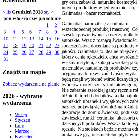
Kalendarium
gry oraz zabawki, naturalne kosmetyki 
innych produktów w jednym miejscu, c
< lis
Grudzień 2018
sty >
Galimatias - bazar rozmaitości.
pon
wto
śro
czw
pią
sob
nie
Galimatias narodził się z nadmiaru
1
2
wszechobecnej produkcji masowej. Co
3
4
5
6
7
8
9
częściej poszukiwane są rzeczy unikat
10
11
12
13
14
15
16
autorskie. Wraz z rosnącą świadomości
17
18
19
20
21
22
23
społeczeństwa doceniane są produkty 
jakości. Galimatias to idealne miejsce d
24
25
26
27
28
29
30
którzy cenią rękodzieło, chcą wyróżnić
31
własnym stylem, szukają wysokiej jako
materiałów, naturalnych produktów cz
Znajdź na mapie
oryginalnych rozwiązań. Goście wydar
będą mogli wybierać wśród licznych p
Zobacz wydarzenia na planie
twórców mody czy też unikatowego ręk
Nie zabranie szerokiej gamy ręcznie ro
2026 - wybrane
biżuterii, toreb i dodatków, a dla najm
autorskich ubranek i wyjątkowych za
wydarzenia
bazarze pojawią się również najróżniej
dekoracje do domu: świeczki, poduszki
Wstęp
zawieszki, ramki, ceramika, akcesoria 
Styczeń
dziecięcych pokoików. Wszystko to w
Luty
ręcznie. Na stoiskach będzie można od
Marzec
unikatowe gry, nieśmiertelne płyty win
Kwiecień