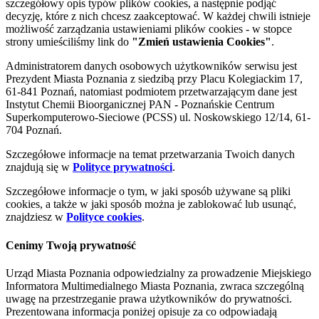
szczegółowy opis typów plików cookies, a następnie podjąć
decyzję, które z nich chcesz zaakceptować. W każdej chwili istnieje
możliwość zarządzania ustawieniami plików cookies - w stopce
strony umieściliśmy link do
"Zmień ustawienia Cookies"
.
Administratorem danych osobowych użytkowników serwisu jest
Prezydent Miasta Poznania z siedzibą przy Placu Kolegiackim 17,
61-841 Poznań, natomiast podmiotem przetwarzającym dane jest
Instytut Chemii Bioorganicznej PAN - Poznańskie Centrum
Superkomputerowo-Sieciowe (PCSS) ul. Noskowskiego 12/14, 61-
704 Poznań.
Szczegółowe informacje na temat przetwarzania Twoich danych
znajdują się w
Polityce prywatności
.
Szczegółowe informacje o tym, w jaki sposób używane są pliki
cookies, a także w jaki sposób można je zablokować lub usunąć,
znajdziesz w
Polityce cookies
.
Cenimy Twoją prywatność
Urząd Miasta Poznania odpowiedzialny za prowadzenie Miejskiego
Informatora Multimedialnego Miasta Poznania, zwraca szczególną
uwagę na przestrzeganie prawa użytkowników do prywatności.
Prezentowana informacja poniżej opisuje za co odpowiadają