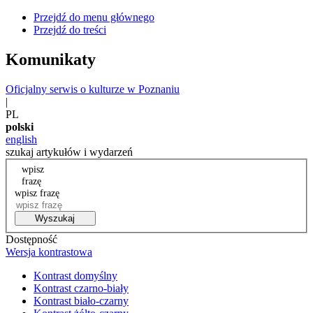
Przejdź do menu głównego
Przejdź do treści
Komunikaty
Oficjalny serwis o kulturze w Poznaniu
|
PL
polski
english
szukaj artykułów i wydarzeń
wpisz
frazę
wpisz frazę
Wyszukaj
Dostępność
Wersja kontrastowa
Kontrast domyślny
Kontrast czarno-biały
Kontrast biało-czarny