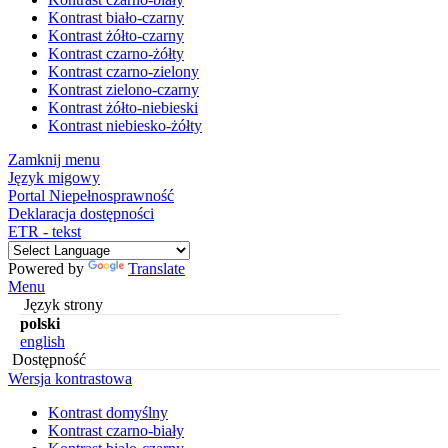
Kontrast biało-czarny
Kontrast żółto-czarny
Kontrast czarno-żółty
Kontrast czarno-zielony
Kontrast zielono-czarny
Kontrast żółto-niebieski
Kontrast niebiesko-żółty
Zamknij menu
Język migowy
Portal Niepełnosprawność
Deklaracja dostępności
ETR - tekst
Powered by
Translate
Menu
Język strony
polski
english
Dostępność
Wersja kontrastowa
Kontrast domyślny
Kontrast czarno-biały