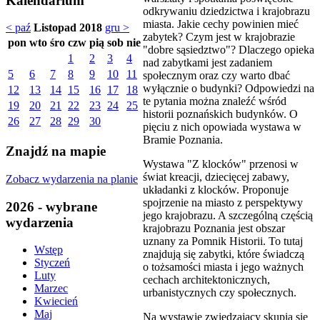
Kalendarium
odkrywaniu dziedzictwa i krajobrazu
miasta. Jakie cechy powinien mieć
< paź
Listopad 2018
gru >
zabytek? Czym jest w krajobrazie
pon
wto
śro
czw
pią
sob
nie
"dobre sąsiedztwo"? Dlaczego opieka
1
2
3
4
nad zabytkami jest zadaniem
5
6
7
8
9
10
11
społecznym oraz czy warto dbać
wyłącznie o budynki? Odpowiedzi na
12
13
14
15
16
17
18
te pytania można znaleźć wśród
19
20
21
22
23
24
25
historii poznańskich budynków. O
26
27
28
29
30
pięciu z nich opowiada wystawa w
Bramie Poznania.
Znajdź na mapie
Wystawa "Z klocków" przenosi w
świat kreacji, dziecięcej zabawy,
Zobacz wydarzenia na planie
układanki z klocków. Proponuje
spojrzenie na miasto z perspektywy
2026 - wybrane
jego krajobrazu. A szczególną częścią
wydarzenia
krajobrazu Poznania jest obszar
uznany za Pomnik Historii. To tutaj
Wstęp
znajdują się zabytki, które świadczą
Styczeń
o tożsamości miasta i jego ważnych
Luty
cechach architektonicznych,
Marzec
urbanistycznych czy społecznych.
Kwiecień
Maj
Na wystawie zwiedzający skupią się