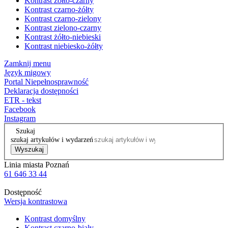
Kontrast żółto-czarny
Kontrast czarno-żółty
Kontrast czarno-zielony
Kontrast zielono-czarny
Kontrast żółto-niebieski
Kontrast niebiesko-żółty
Zamknij menu
Język migowy
Portal Niepełnosprawność
Deklaracja dostępności
ETR - tekst
Facebook
Instagram
Szukaj
szukaj artykułów i wydarzeń
Wyszukaj
Linia miasta Poznań
61 646 33 44
Dostępność
Wersja kontrastowa
Kontrast domyślny
Kontrast czarno-biały