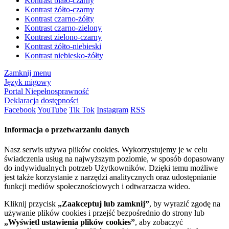
Kontrast biało-czarny
Kontrast żółto-czarny
Kontrast czarno-żółty
Kontrast czarno-zielony
Kontrast zielono-czarny
Kontrast żółto-niebieski
Kontrast niebiesko-żółty
Zamknij menu
Język migowy
Portal Niepełnosprawność
Deklaracja dostępności
Facebook
YouTube
Tik Tok
Instagram
RSS
Informacja o przetwarzaniu danych
Nasz serwis używa plików cookies. Wykorzystujemy je w celu
świadczenia usług na najwyższym poziomie, w sposób dopasowany
do indywidualnych potrzeb Użytkowników. Dzięki temu możliwe
jest także korzystanie z narzędzi analitycznych oraz udostępnianie
funkcji mediów społecznościowych i odtwarzacza wideo.
Kliknij przycisk
„Zaakceptuj lub zamknij”
, by wyrazić zgodę na
używanie plików cookies i przejść bezpośrednio do strony lub
„Wyświetl ustawienia plików cookies”
, aby zobaczyć