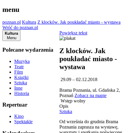
menu
poznan.pl
Kultura
Z klocków. Jak poukładać miasto - wystawa
Wróć do poznan.pl
Powiększ tekst
Kultura
Menu
Polecane wydarzenia
Z klocków. Jak
poukładać miasto -
Muzyka
wystawa
Teatr
Film
Książki
29.09 – 02.12.2018
Sztuka
Inne
Brama Poznania, ul. Gdańska 2,
Historia
Poznań
Zobacz na mapie
Wstęp wolny
Repertuar
Opis
Sztuka
Kino
Od września do grudnia Brama
Spektakle
Poznania zaprasza na wystawę,
warsztaty i spotkania poświęcone