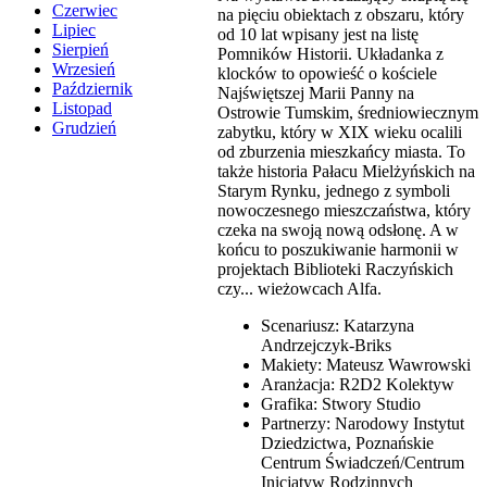
Czerwiec
na pięciu obiektach z obszaru, który
Lipiec
od 10 lat wpisany jest na listę
Sierpień
Pomników Historii. Układanka z
Wrzesień
klocków to opowieść o kościele
Październik
Najświętszej Marii Panny na
Listopad
Ostrowie Tumskim, średniowiecznym
Grudzień
zabytku, który w XIX wieku ocalili
od zburzenia mieszkańcy miasta. To
także historia Pałacu Mielżyńskich na
Starym Rynku, jednego z symboli
nowoczesnego mieszczaństwa, który
czeka na swoją nową odsłonę. A w
końcu to poszukiwanie harmonii w
projektach Biblioteki Raczyńskich
czy... wieżowcach Alfa.
Scenariusz: Katarzyna
Andrzejczyk-Briks
Makiety: Mateusz Wawrowski
Aranżacja: R2D2 Kolektyw
Grafika: Stwory Studio
Partnerzy: Narodowy Instytut
Dziedzictwa, Poznańskie
Centrum Świadczeń/Centrum
Inicjatyw Rodzinnych