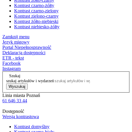
Kontrast żółto-czarny
Kontrast czarno-żółty
Kontrast czarno-zielony
Kontrast zielono-czarny
Kontrast żółto-niebieski
Kontrast niebiesko-żółty
Zamknij menu
Język migowy
Portal Niepełnosprawność
Deklaracja dostępności
ETR - tekst
Facebook
Instagram
Szukaj
szukaj artykułów i wydarzeń
Wyszukaj
Linia miasta Poznań
61 646 33 44
Dostępność
Wersja kontrastowa
Kontrast domyślny
Kontrast czarno-biały