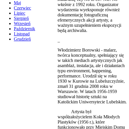
Maj
właśnie
z 1992 roku. Organizator
Czerwiec
wydarzenia wyeksponuje również
Lipiec
dokumentację fotograficzną
Sierpień
efemerycznych akcji artysty, a
Wrzesień
ważnym uzupełnieniem ekspozycji
Październik
będą archiwalia.
Listopad
Grudzień
_
Włodzimierz Borowski - malarz,
twórca konceptualny, spełniający się
w takich mediach artystycznych jak
asamblaż, instalacja, ale i działaniach
typu environment, happening,
performance. Urodził się w roku
1930 w Kurowie na Lubelszczyźnie,
zmarł 31 grudnia 2008 roku w
Warszawie. W latach 1956-1959
studiował historię sztuki na
Katolickim Uniwersytecie Lubelskim.
Artysta był
współzałożycielem Koła Młodych
Plastyków (1956 r.), które
funkcjonowało przy Miejskim Domu