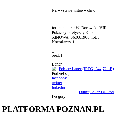
_
Na wystawę wstęp wolny.
_
fot. miniatura: W. Borowski, VIII
Pokaz synkretyczny, Galeria
odNOWA, 06.03.1968, fot. J.
Nowakowski
_
opr.LT
Baner
Pobierz baner (JPEG, 244,72 kB)
Podziel się
facebook
twitter
linkedin
Drukuj
Pokaż QR kod
Do góry
PLATFORMA POZNAN.PL