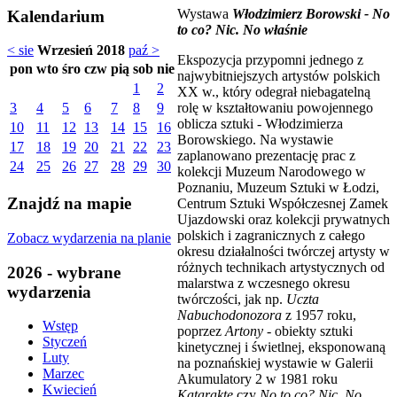
Wystawa
Włodzimierz Borowski - No
Kalendarium
to co? Nic. No właśnie
< sie
Wrzesień 2018
paź >
Ekspozycja przypomni jednego z
pon
wto
śro
czw
pią
sob
nie
najwybitniejszych artystów polskich
1
2
XX w., który odegrał niebagatelną
rolę w kształtowaniu powojennego
3
4
5
6
7
8
9
oblicza sztuki - Włodzimierza
10
11
12
13
14
15
16
Borowskiego. Na wystawie
17
18
19
20
21
22
23
zaplanowano prezentację prac z
24
25
26
27
28
29
30
kolekcji Muzeum Narodowego w
Poznaniu, Muzeum Sztuki w Łodzi,
Znajdź na mapie
Centrum Sztuki Współczesnej Zamek
Ujazdowski oraz kolekcji prywatnych
polskich i zagranicznych z całego
Zobacz wydarzenia na planie
okresu działalności twórczej artysty w
różnych technikach artystycznych od
2026 - wybrane
malarstwa z wczesnego okresu
wydarzenia
twórczości, jak np.
Uczta
Nabuchodonozora
z 1957 roku,
Wstęp
poprzez
Artony
- obiekty sztuki
Styczeń
kinetycznej i świetlnej, eksponowaną
Luty
na poznańskiej wystawie w Galerii
Marzec
Akumulatory 2 w 1981 roku
Kwiecień
Kataraktę
czy
No to co? Nic. No