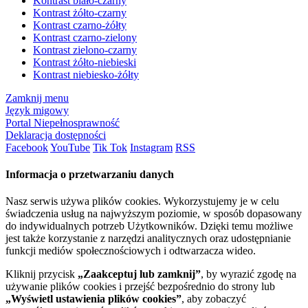
Kontrast biało-czarny
Kontrast żółto-czarny
Kontrast czarno-żółty
Kontrast czarno-zielony
Kontrast zielono-czarny
Kontrast żółto-niebieski
Kontrast niebiesko-żółty
Zamknij menu
Język migowy
Portal Niepełnosprawność
Deklaracja dostępności
Facebook
YouTube
Tik Tok
Instagram
RSS
Informacja o przetwarzaniu danych
Nasz serwis używa plików cookies. Wykorzystujemy je w celu
świadczenia usług na najwyższym poziomie, w sposób dopasowany
do indywidualnych potrzeb Użytkowników. Dzięki temu możliwe
jest także korzystanie z narzędzi analitycznych oraz udostępnianie
funkcji mediów społecznościowych i odtwarzacza wideo.
Kliknij przycisk
„Zaakceptuj lub zamknij”
, by wyrazić zgodę na
używanie plików cookies i przejść bezpośrednio do strony lub
„Wyświetl ustawienia plików cookies”
, aby zobaczyć