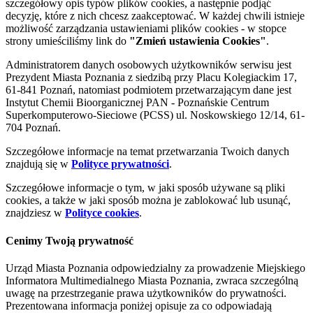
szczegółowy opis typów plików cookies, a następnie podjąć
decyzję, które z nich chcesz zaakceptować. W każdej chwili istnieje
możliwość zarządzania ustawieniami plików cookies - w stopce
strony umieściliśmy link do
"Zmień ustawienia Cookies"
.
Administratorem danych osobowych użytkowników serwisu jest
Prezydent Miasta Poznania z siedzibą przy Placu Kolegiackim 17,
61-841 Poznań, natomiast podmiotem przetwarzającym dane jest
Instytut Chemii Bioorganicznej PAN - Poznańskie Centrum
Superkomputerowo-Sieciowe (PCSS) ul. Noskowskiego 12/14, 61-
704 Poznań.
Szczegółowe informacje na temat przetwarzania Twoich danych
znajdują się w
Polityce prywatności
.
Szczegółowe informacje o tym, w jaki sposób używane są pliki
cookies, a także w jaki sposób można je zablokować lub usunąć,
znajdziesz w
Polityce cookies
.
Cenimy Twoją prywatność
Urząd Miasta Poznania odpowiedzialny za prowadzenie Miejskiego
Informatora Multimedialnego Miasta Poznania, zwraca szczególną
uwagę na przestrzeganie prawa użytkowników do prywatności.
Prezentowana informacja poniżej opisuje za co odpowiadają