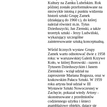
Kultury na Zamku Lubelskim. Rok
później zostało przeformułowane na
niezwykle istotną z punktu widzenia
historii sztuki Grupę Zamek
(działającą do 1960 r.), do której
należał również m.in. Tytus
Dzieduszycki, Jan Ziemski, a także
teoretyk sztuki - Jerzy Ludwiński,
wykazujący szczególne
zainteresowanie sztuką konceptualną.
Wśród licznych wystaw Grupy
Zamek warto odnotować dwie z 1958
roku: w warszawskiej Galerii Krzywe
Koło, w której Borowski - razem z
Tytusem Dzieduszyckim i Janem
Ziemskim - wziął udział na
zaproszenie Mariana Bogusza, oraz w
krakowskim Pałacu Sztuki. W 1959
roku artysta brał udział w III
Wystawie Sztuki Nowoczesnej w
Zachęcie, pokazał wtedy
Artony
-
skonstruowane z przedmiotów
codziennego użytku i śmieci
asamblażowe obiekty, dające się