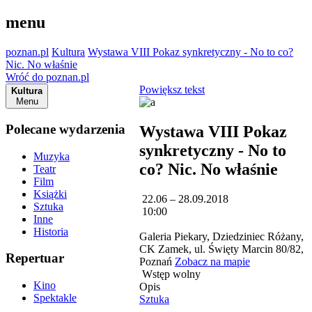
menu
poznan.pl
Kultura
Wystawa VIII Pokaz synkretyczny - No to co?
Nic. No właśnie
Wróć do poznan.pl
Powiększ tekst
Kultura
Menu
Polecane wydarzenia
Wystawa VIII Pokaz
synkretyczny - No to
Muzyka
co? Nic. No właśnie
Teatr
Film
Książki
22.06 – 28.09.2018
Sztuka
10:00
Inne
Historia
Galeria Piekary, Dziedziniec Różany,
CK Zamek, ul. Święty Marcin 80/82,
Repertuar
Poznań
Zobacz na mapie
Wstęp wolny
Kino
Opis
Spektakle
Sztuka