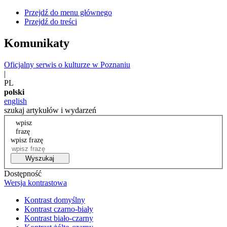
Przejdź do menu głównego
Przejdź do treści
Komunikaty
Oficjalny serwis o kulturze w Poznaniu
|
PL
polski
english
szukaj artykułów i wydarzeń
wpisz
frazę
wpisz frazę
Wyszukaj
Dostępność
Wersja kontrastowa
Kontrast domyślny
Kontrast czarno-biały
Kontrast biało-czarny