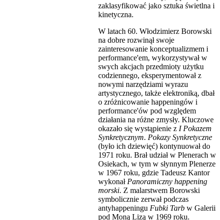
zaklasyfikować jako sztuka świetlna i
kinetyczna.
W latach 60. Włodzimierz Borowski
na dobre rozwinął swoje
zainteresowanie konceptualizmem i
performance'em, wykorzystywał w
swych akcjach przedmioty użytku
codziennego, eksperymentował z
nowymi narzędziami wyrazu
artystycznego, także elektroniką, dbał
o zróżnicowanie happeningów i
performance'ów pod względem
działania na różne zmysły. Kluczowe
okazało się wystąpienie z
I Pokazem
Synkretycznym
.
Pokazy Synkretyczne
(było ich dziewięć) kontynuował do
1971 roku. Brał udział w Plenerach w
Osiekach, w tym w słynnym Plenerze
w 1967 roku, gdzie Tadeusz Kantor
wykonał
Panoramiczny happening
morski
. Z malarstwem Borowski
symbolicznie zerwał podczas
antyhappeningu
Fubki Tarb
w Galerii
pod Moną Lizą w 1969 roku.