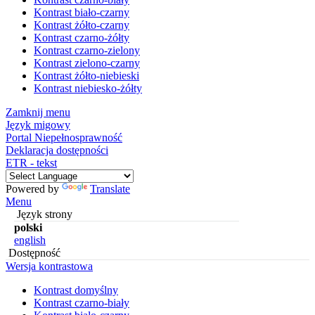
Kontrast biało-czarny
Kontrast żółto-czarny
Kontrast czarno-żółty
Kontrast czarno-zielony
Kontrast zielono-czarny
Kontrast żółto-niebieski
Kontrast niebiesko-żółty
Zamknij menu
Język migowy
Portal Niepełnosprawność
Deklaracja dostępności
ETR - tekst
Powered by
Translate
Menu
Język strony
polski
english
Dostępność
Wersja kontrastowa
Kontrast domyślny
Kontrast czarno-biały