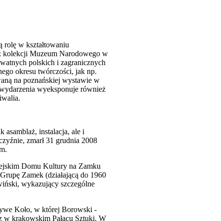
ą rolę w kształtowaniu
c z kolekcji Muzeum Narodowego w
watnych polskich i zagranicznych
nego okresu twórczości, jak np.
owaną na poznańskiej wystawie w
 wydarzenia wyeksponuje również
iwalia.
asamblaż, instalacja, ale i
czyźnie, zmarł 31 grudnia 2008
im.
iejskim Domu Kultury na Zamku
i Grupę Zamek (działającą do 1960
udwiński, wykazujący szczególne
ywe Koło, w której Borowski -
az w krakowskim Pałacu Sztuki. W