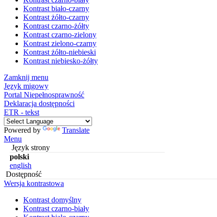
Kontrast biało-czarny
Kontrast żółto-czarny
Kontrast czarno-żółty
Kontrast czarno-zielony
Kontrast zielono-czarny
Kontrast żółto-niebieski
Kontrast niebiesko-żółty
Zamknij menu
Język migowy
Portal Niepełnosprawność
Deklaracja dostępności
ETR - tekst
Powered by
Translate
Menu
Język strony
polski
english
Dostępność
Wersja kontrastowa
Kontrast domyślny
Kontrast czarno-biały