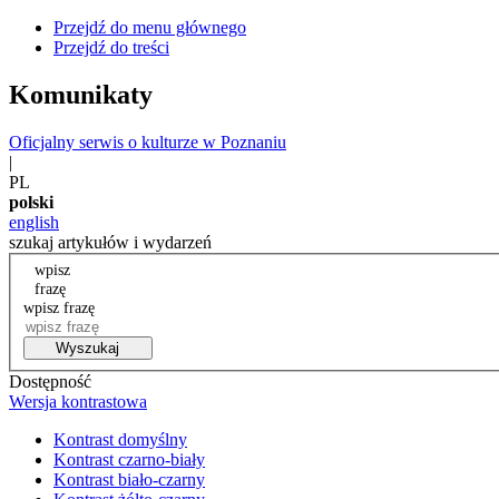
Przejdź do menu głównego
Przejdź do treści
Komunikaty
Oficjalny serwis o kulturze w Poznaniu
|
PL
polski
english
szukaj artykułów i wydarzeń
wpisz
frazę
wpisz frazę
Wyszukaj
Dostępność
Wersja kontrastowa
Kontrast domyślny
Kontrast czarno-biały
Kontrast biało-czarny