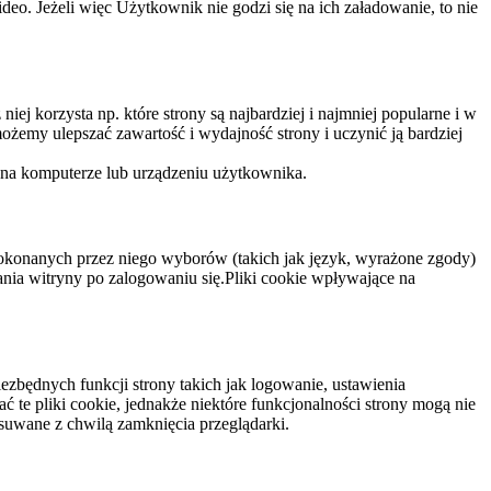
eo. Jeżeli więc Użytkownik nie godzi się na ich załadowanie, to nie
niej korzysta np. które strony są najbardziej i najmniej popularne i w
żemy ulepszać zawartość i wydajność strony i uczynić ją bardziej
 na komputerze lub urządzeniu użytkownika.
dokonanych przez niego wyborów (takich jak język, wyrażone zgody)
wania witryny po zalogowaniu się.Pliki cookie wpływające na
ezbędnych funkcji strony takich jak logowanie, ustawienia
 te pliki cookie, jednakże niektóre funkcjonalności strony mogą nie
suwane z chwilą zamknięcia przeglądarki.