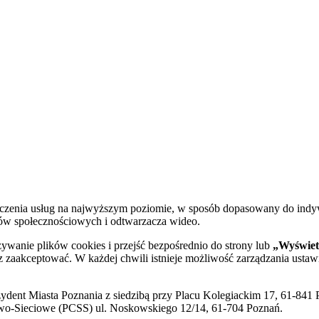
dczenia usług na najwyższym poziomie, w sposób dopasowany do indy
diów społecznościowych i odtwarzacza wideo.
żywanie plików cookies i przejść bezpośrednio do strony lub
„Wyświetl
sz zaakceptować. W każdej chwili istnieje możliwość zarządzania ustaw
ent Miasta Poznania z siedzibą przy Placu Kolegiackim 17, 61-841 P
o-Sieciowe (PCSS) ul. Noskowskiego 12/14, 61-704 Poznań.