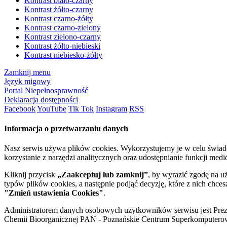
Kontrast biało-czarny
Kontrast żółto-czarny
Kontrast czarno-żółty
Kontrast czarno-zielony
Kontrast zielono-czarny
Kontrast żółto-niebieski
Kontrast niebiesko-żółty
Zamknij menu
Język migowy
Portal Niepełnosprawność
Deklaracja dostępności
Facebook
YouTube
Tik Tok
Instagram
RSS
Informacja o przetwarzaniu danych
Nasz serwis używa plików cookies. Wykorzystujemy je w celu świa
korzystanie z narzędzi analitycznych oraz udostępnianie funkcji me
Kliknij przycisk
„Zaakceptuj lub zamknij”
, by wyrazić zgodę na u
typów plików cookies, a następnie podjąć decyzję, które z nich chce
"Zmień ustawienia Cookies"
.
Administratorem danych osobowych użytkowników serwisu jest Prezyd
Chemii Bioorganicznej PAN - Poznańskie Centrum Superkomputerow