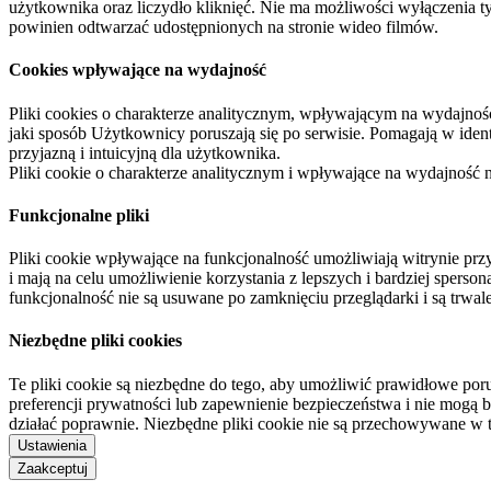
użytkownika oraz liczydło kliknięć. Nie ma możliwości wyłączenia t
powinien odtwarzać udostępnionych na stronie wideo filmów.
Cookies wpływające na wydajność
Pliki cookies o charakterze analitycznym, wpływającym na wydajność zb
jaki sposób Użytkownicy poruszają się po serwisie. Pomagają w ide
przyjazną i intuicyjną dla użytkownika.
Pliki cookie o charakterze analitycznym i wpływające na wydajność
Funkcjonalne pliki
Pliki cookie wpływające na funkcjonalność umożliwiają witrynie p
i mają na celu umożliwienie korzystania z lepszych i bardziej sperso
funkcjonalność nie są usuwane po zamknięciu przeglądarki i są trw
Niezbędne pliki cookies
Te pliki cookie są niezbędne do tego, aby umożliwić prawidłowe poru
preferencji prywatności lub zapewnienie bezpieczeństwa i nie mogą b
działać poprawnie. Niezbędne pliki cookie nie są przechowywane w 
Ustawienia
Zaakceptuj