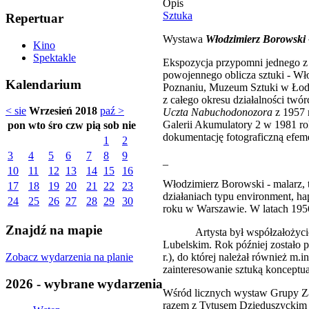
Opis
Sztuka
Repertuar
Wystawa
Włodzimierz Borowski 
Kino
Spektakle
Ekspozycja przypomni jednego z n
powojennego oblicza sztuki - W
Kalendarium
Poznaniu, Muzeum Sztuki w Łodz
z całego okresu działalności twó
< sie
Wrzesień 2018
paź >
Uczta Nabuchodonozora
z 1957 
Galerii Akumulatory 2 w 1981 r
pon
wto
śro
czw
pią
sob
nie
dokumentację fotograficzną efeme
1
2
3
4
5
6
7
8
9
_
10
11
12
13
14
15
16
Włodzimierz Borowski - malarz, tw
17
18
19
20
21
22
23
działaniach typu environment, h
24
25
26
27
28
29
30
roku w Warszawie. W latach 1956
Znajdź na mapie
Artysta był współzałożycielem
Lubelskim. Rok później zostało p
Zobacz wydarzenia na planie
r.), do której należał również m.
zainteresowanie sztuką konceptua
2026 - wybrane wydarzenia
Wśród licznych wystaw Grupy Za
razem z Tytusem Dzieduszyckim i