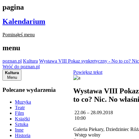
pagina
Kalendarium
Pominąłeś menu
menu
poznan.pl
Kultura
Wystawa VIII Pokaz synkretyczny - No to co? Nic
Wróć do poznan.pl
Powiększ tekst
Kultura
Menu
Polecane wydarzenia
Wystawa VIII Pokaz
to co? Nic. No właśn
Muzyka
Teatr
22.06 – 28.09.2018
Film
10:00
Książki
Sztuka
Galeria Piekary, Dziedziniec Ró
Inne
Wstęp wolny
Historia