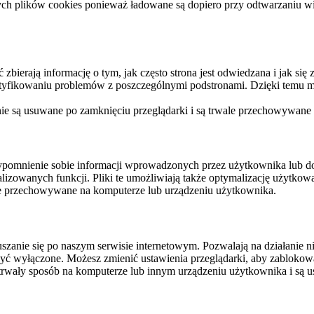
ych plików cookies ponieważ ładowane są dopiero przy odtwarzaniu wid
ierają informację o tym, jak często strona jest odwiedzana i jak się z 
ntyfikowaniu problemów z poszczególnymi podstronami. Dzięki temu mo
 nie są usuwane po zamknięciu przeglądarki i są trwale przechowywane
rzypomnienie sobie informacji wprowadzonych przez użytkownika lub 
nalizowanych funkcji. Pliki te umożliwiają także optymalizację użytko
ale przechowywane na komputerze lub urządzeniu użytkownika.
szanie się po naszym serwisie internetowym. Pozwalają na działanie ni
yć wyłączone. Możesz zmienić ustawienia przeglądarki, aby zablokować
trwały sposób na komputerze lub innym urządzeniu użytkownika i są u