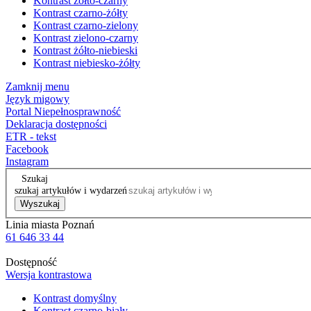
Kontrast żółto-czarny
Kontrast czarno-żółty
Kontrast czarno-zielony
Kontrast zielono-czarny
Kontrast żółto-niebieski
Kontrast niebiesko-żółty
Zamknij menu
Język migowy
Portal Niepełnosprawność
Deklaracja dostępności
ETR - tekst
Facebook
Instagram
Szukaj
szukaj artykułów i wydarzeń
Wyszukaj
Linia miasta Poznań
61 646 33 44
Dostępność
Wersja kontrastowa
Kontrast domyślny
Kontrast czarno-biały