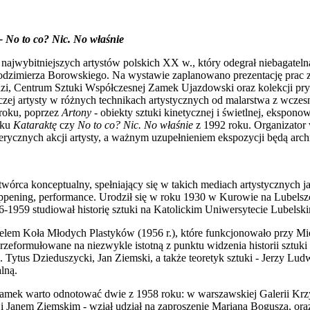
- No to co? Nic. No właśnie
ajwybitniejszych artystów polskich XX w., który odegrał niebagateln
łodzimierza Borowskiego. Na wystawie zaplanowano prezentację pra
i, Centrum Sztuki Współczesnej Zamek Ujazdowski oraz kolekcji pry
rczej artysty w różnych technikach artystycznych od malarstwa z wczes
roku, poprzez
Artony
- obiekty sztuki kinetycznej i świetlnej, ekspon
oku
Kataraktę
czy
No to co? Nic. No właśnie
z 1992 roku. Organizator
rycznych akcji artysty, a ważnym uzupełnieniem ekspozycji będą arch
órca konceptualny, spełniający się w takich mediach artystycznych jak 
appening, performance. Urodził się w roku 1930 w Kurowie na Lubelsz
-1959 studiował historię sztuki na Katolickim Uniwersytecie Lubelsk
 Koła Młodych Plastyków (1956 r.), które funkcjonowało przy M
rzeformułowane na niezwykle istotną z punktu widzenia historii sztuk
in. Tytus Dzieduszycki, Jan Ziemski, a także teoretyk sztuki - Jerzy L
lną.
mek warto odnotować dwie z 1958 roku: w warszawskiej Galerii Krz
 Janem Ziemskim - wziął udział na zaproszenie Mariana Bogusza, or