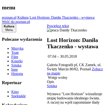
menu
poznan.pl
Kultura
Lost Horizon: Daniła Tkaczenko - wystawa
Wróć do poznan.pl
Powiększ tekst
Kultura
Menu
Polecane wydarzenia
Lost Horizon: Daniła
Tkaczenko - wystawa
Muzyka
Teatr
07.04 – 30.05.2018
Film
Książki
Galeria Fotografii pf, CK Zamek, ul.
Sztuka
Święty Marcin 80/82, Poznań
Zobacz
Inne
na mapie
Historia
Wstęp wolny
Opis
Repertuar
Sztuka
Kino
Wystawa "Lost Horizon" wizualizuje
Spektakle
utopię budowania idealnego świata.
A raczej na wpół zapomniane ślady