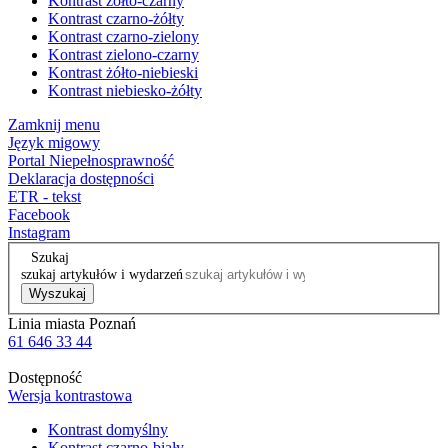
Kontrast żółto-czarny
Kontrast czarno-żółty
Kontrast czarno-zielony
Kontrast zielono-czarny
Kontrast żółto-niebieski
Kontrast niebiesko-żółty
Zamknij menu
Język migowy
Portal Niepełnosprawność
Deklaracja dostępności
ETR - tekst
Facebook
Instagram
Szukaj
szukaj artykułów i wydarzeń
Wyszukaj
Linia miasta Poznań
61 646 33 44
Dostępność
Wersja kontrastowa
Kontrast domyślny
Kontrast czarno-biały