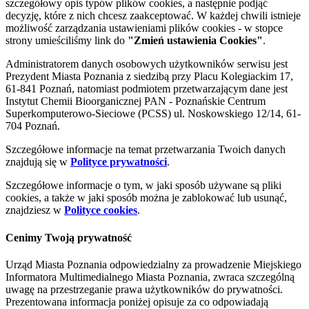
szczegółowy opis typów plików cookies, a następnie podjąć
decyzję, które z nich chcesz zaakceptować. W każdej chwili istnieje
możliwość zarządzania ustawieniami plików cookies - w stopce
strony umieściliśmy link do
"Zmień ustawienia Cookies"
.
Administratorem danych osobowych użytkowników serwisu jest
Prezydent Miasta Poznania z siedzibą przy Placu Kolegiackim 17,
61-841 Poznań, natomiast podmiotem przetwarzającym dane jest
Instytut Chemii Bioorganicznej PAN - Poznańskie Centrum
Superkomputerowo-Sieciowe (PCSS) ul. Noskowskiego 12/14, 61-
704 Poznań.
Szczegółowe informacje na temat przetwarzania Twoich danych
znajdują się w
Polityce prywatności
.
Szczegółowe informacje o tym, w jaki sposób używane są pliki
cookies, a także w jaki sposób można je zablokować lub usunąć,
znajdziesz w
Polityce cookies
.
Cenimy Twoją prywatność
Urząd Miasta Poznania odpowiedzialny za prowadzenie Miejskiego
Informatora Multimedialnego Miasta Poznania, zwraca szczególną
uwagę na przestrzeganie prawa użytkowników do prywatności.
Prezentowana informacja poniżej opisuje za co odpowiadają