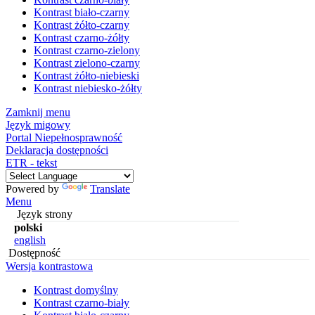
Kontrast biało-czarny
Kontrast żółto-czarny
Kontrast czarno-żółty
Kontrast czarno-zielony
Kontrast zielono-czarny
Kontrast żółto-niebieski
Kontrast niebiesko-żółty
Zamknij menu
Język migowy
Portal Niepełnosprawność
Deklaracja dostępności
ETR - tekst
Powered by
Translate
Menu
Język strony
polski
english
Dostępność
Wersja kontrastowa
Kontrast domyślny
Kontrast czarno-biały