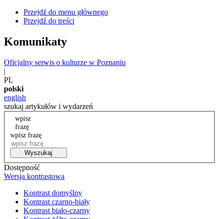
Przejdź do menu głównego
Przejdź do treści
Komunikaty
Oficjalny serwis o kulturze w Poznaniu
|
PL
polski
english
szukaj artykułów i wydarzeń
wpisz
frazę
wpisz frazę
Wyszukaj
Dostępność
Wersja kontrastowa
Kontrast domyślny
Kontrast czarno-biały
Kontrast biało-czarny