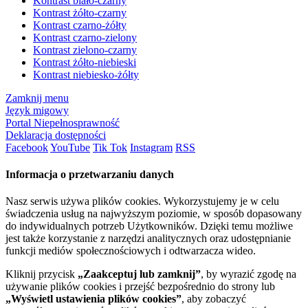
Kontrast biało-czarny
Kontrast żółto-czarny
Kontrast czarno-żółty
Kontrast czarno-zielony
Kontrast zielono-czarny
Kontrast żółto-niebieski
Kontrast niebiesko-żółty
Zamknij menu
Język migowy
Portal Niepełnosprawność
Deklaracja dostępności
Facebook
YouTube
Tik Tok
Instagram
RSS
Informacja o przetwarzaniu danych
Nasz serwis używa plików cookies. Wykorzystujemy je w celu
świadczenia usług na najwyższym poziomie, w sposób dopasowany
do indywidualnych potrzeb Użytkowników. Dzięki temu możliwe
jest także korzystanie z narzędzi analitycznych oraz udostępnianie
funkcji mediów społecznościowych i odtwarzacza wideo.
Kliknij przycisk
„Zaakceptuj lub zamknij”
, by wyrazić zgodę na
używanie plików cookies i przejść bezpośrednio do strony lub
„Wyświetl ustawienia plików cookies”
, aby zobaczyć