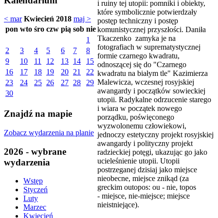
Kalendarium
i ruiny tej utopii: pomniki i obiekty,
które symbolicznie potwierdzały
< mar
Kwiecień 2018
maj >
postęp techniczny i postęp
pon
wto
śro
czw
pią
sob
nie
komunistycznej przyszłości. Daniła
Tkaczenko zamyka je na
1
fotografiach w suprematystycznej
2
3
4
5
6
7
8
formie czarnego kwadratu,
9
10
11
12
13
14
15
odnoszącej się do "Czarnego
16
17
18
19
20
21
22
kwadratu na białym tle" Kazimierza
Malewicza, wczesnej rosyjskiej
23
24
25
26
27
28
29
awangardy i początków sowieckiej
30
utopii. Radykalne odrzucenie starego
i wiara w początek nowego
Znajdź na mapie
porządku, poświęconego
wyzwolonemu człowiekowi,
Zobacz wydarzenia na planie
jednoczy estetyczny projekt rosyjskiej
awangardy i polityczny projekt
2026 - wybrane
radzieckiej potęgi, ukazując go jako
ucieleśnienie utopii. Utopii
wydarzenia
postrzeganej dzisiaj jako miejsce
nieobecne, miejsce znikąd (za
Wstęp
greckim outopos: ou - nie, topos
Styczeń
- miejsce, nie-miejsce; miejsce
Luty
nieistniejące).
Marzec
Kwiecień