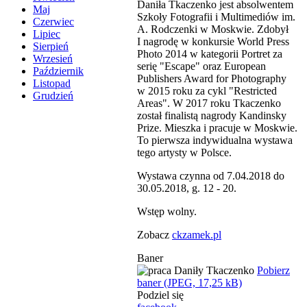
Daniła Tkaczenko jest absolwentem
Maj
Szkoły Fotografii i Multimediów im.
Czerwiec
A. Rodczenki w Moskwie. Zdobył
Lipiec
I nagrodę w konkursie World Press
Sierpień
Photo 2014 w kategorii Portret za
Wrzesień
serię "Escape" oraz European
Październik
Publishers Award for Photography
Listopad
w 2015 roku za cykl "Restricted
Grudzień
Areas". W 2017 roku Tkaczenko
został finalistą nagrody Kandinsky
Prize. Mieszka i pracuje w Moskwie.
To pierwsza indywidualna wystawa
tego artysty w Polsce.
Wystawa czynna od 7.04.2018 do
30.05.2018, g. 12 - 20.
Wstęp wolny.
Zobacz
ckzamek.pl
Baner
Pobierz
baner (JPEG, 17,25 kB)
Podziel się